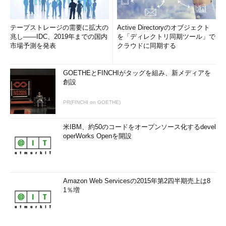
テープストレージの需要に拡大の
Active Directoryのオブジェクト
兆し――IDC、2019年までの国内
を「ディレクトリ同期ツール」で
市場予測を発表
クラウドに同期する
GOETHEとFINCHIがタッグを組み、新メディアを
創設
PR(FINCHI on GOETHE)
米IBM、約50のコードをオープンソース化するdevel
operWorks Openを開設
Amazon Web Servicesの2015年第2四半期売上は8
1％増