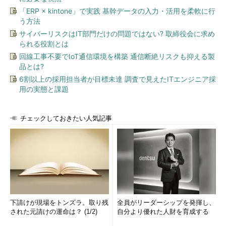
「ERP × kintone」で実践 基幹データの入力・活用を柔軟に行
う方法
サイバーリスクはIT部門だけの問題ではない? 取締役会に求め
られる役割とは
回線工事不要でIoT通信環境を構築 通信断絶リスクも抑える製
品とは?
6割以上の採用担当者が目標未達 調査で見えたITエンジニア採
用の実態と課題
チェックしておきたい人気記事
下請けが現場をトンズラ。取り残
全員がリーダーシップを発揮し、
された元請けの運命は？ (1/2)
自分より優れた人財を育成する