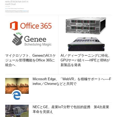
マイクロソフト、GeneeのAIスケ
AI／ディープラーニングに特化、
ジュール管理機能をOffice 365に
GPUサーバ続々──HPEとIBMが
統合へ
新製品を発表
Microsoft Edge、「WebVR」を積極サポートへ──F
irefox／Chromeなどと共同で
NECとGE、産業IoT分野で包括的提携 第4次産業
革命を見据え