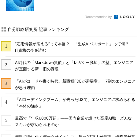
Recommended by
自分戦略研究所 記事ランキング
“応用情報が消える”って本当？ 「生成AIパスポート」って何？
IT資格の今を読む
AI時代の「Markdown負債」と「レガシー脱却」の壁、エンジニア
が直面する新・旧の課題
「AIがコードを書く時代、新職種FDEが需要増」 7割のエンジニア
が思う理由
「AIコーディングブーム」が去ったUSで、エンジニアに求められる
「本体の強さ」
最高で「年収6000万超」――国内企業が設けた高度AI職 どんな
スキルが求められるのか
無料で身に付くデータサイエンス 延べ23万人が受講、総務省が募