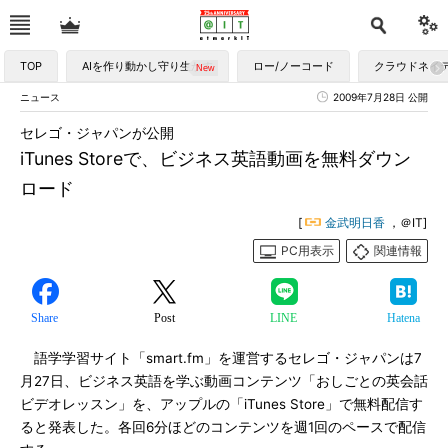
TOP
AIを作り動かし守り生かす
ロー/ノーコード
クラウドネイ
ニュース
2009年7月28日 公開
セレゴ・ジャパンが公開
iTunes Storeで、ビジネス英語動画を無料ダウン
ロード
[
金武明日香
，＠IT]
PC用表示
関連情報
Share
Post
LINE
Hatena
語学学習サイト「smart.fm」を運営するセレゴ・ジャパンは7
月27日、ビジネス英語を学ぶ動画コンテンツ「おしごとの英会話
ビデオレッスン」を、アップルの「iTunes Store」で無料配信す
ると発表した。各回6分ほどのコンテンツを週1回のペースで配信