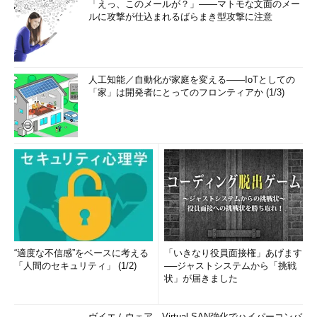
「えっ、このメールが？」――マトモな文面のメー
ルに攻撃が仕込まれるばらまき型攻撃に注意
人工知能／自動化が家庭を変える――IoTとしての
「家」は開発者にとってのフロンティアか (1/3)
“適度な不信感”をベースに考える
「いきなり役員面接権」あげます
「人間のセキュリティ」 (1/2)
──ジャストシステムから「挑戦
状」が届きました
ヴイエムウェア、Virtual SAN強化でハイパーコンバ