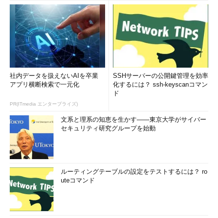
社内データを扱えないAIを卒業
SSHサーバーの公開鍵管理を効率
アプリ横断検索で一元化
化するには？ ssh-keyscanコマン
ド
PR(ITmedia エンタープライズ)
文系と理系の知恵を生かす――東京大学がサイバー
セキュリティ研究グループを始動
ルーティングテーブルの設定をテストするには？ ro
uteコマンド