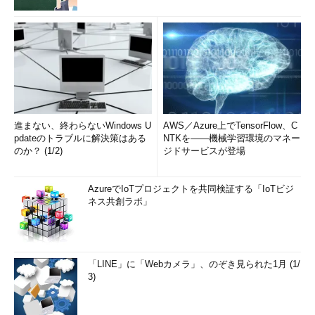
進まない、終わらないWindows U
AWS／Azure上でTensorFlow、C
pdateのトラブルに解決策はある
NTKを――機械学習環境のマネー
のか？ (1/2)
ジドサービスが登場
AzureでIoTプロジェクトを共同検証する「IoTビジ
ネス共創ラボ」
「LINE」に「Webカメラ」、のぞき見られた1月 (1/
3)