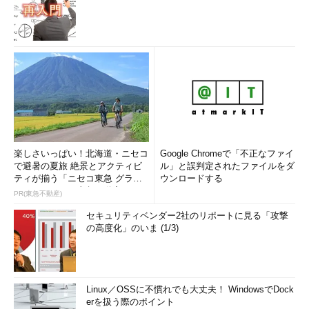
楽しさいっぱい！北海道・ニセコ
Google Chromeで「不正なファイ
で避暑の夏旅 絶景とアクティビ
ル」と誤判定されたファイルをダ
ティが揃う「ニセコ東急 グラ
ウンロードする
ン・ヒラフ」～東急不動産
PR(東急不動産)
セキュリティベンダー2社のリポートに見る「攻撃
の高度化」のいま (1/3)
Linux／OSSに不慣れでも大丈夫！ WindowsでDock
erを扱う際のポイント