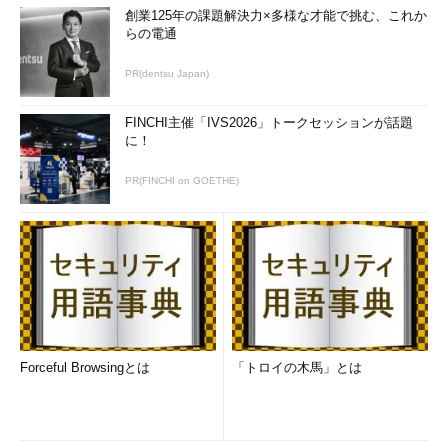
創業125年の課題解決力×多様な才能で挑む、これか
らの電通
PR(dentsu Japan)
FINCHI主催「IVS2026」トークセッションが話題
に！
PR(FINCHI on GOETHE)
Forceful Browsingとは
「トロイの木馬」とは