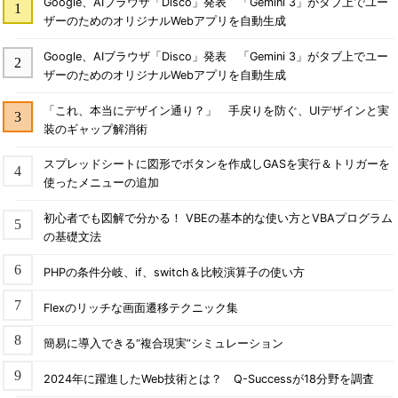
Google、AIブラウザ「Disco」発表 「Gemini 3」がタブ上でユー
ザーのためのオリジナルWebアプリを自動生成
Google、AIブラウザ「Disco」発表 「Gemini 3」がタブ上でユー
ザーのためのオリジナルWebアプリを自動生成
「これ、本当にデザイン通り？」 手戻りを防ぐ、UIデザインと実
装のギャップ解消術
スプレッドシートに図形でボタンを作成しGASを実行＆トリガーを
使ったメニューの追加
初心者でも図解で分かる！ VBEの基本的な使い方とVBAプログラム
の基礎文法
PHPの条件分岐、if、switch＆比較演算子の使い方
Flexのリッチな画面遷移テクニック集
簡易に導入できる“複合現実”シミュレーション
2024年に躍進したWeb技術とは？ Q-Successが18分野を調査