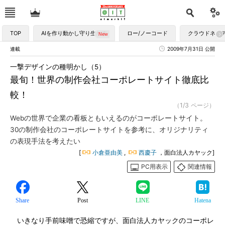
TOP
AIを作り動かし守り生かす
ロー/ノーコード
クラウドネイ
連載
2009年7月31日 公開
一撃デザインの種明かし（5）
最旬！世界の制作会社コーポレートサイト徹底比
較！
（1/3 ページ）
Webの世界で企業の看板ともいえるのがコーポレートサイト。
30の制作会社のコーポレートサイトを参考に、オリジナリティ
の表現手法を考えたい
[
小倉亜由美
,
西慶子
，面白法人カヤック]
PC用表示
関連情報
Share
Post
LINE
Hatena
いきなり手前味噌で恐縮ですが、面白法人カヤックのコーポレ