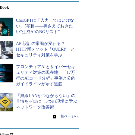
Book
ChatGPTに「入力してはいけな
い」5項目――押さえておきた
い“生成AIのNGリスト”
API設計の常識が変わる？
HTTP新メソッド「QUERY」と
セキュリティ対策を学ぶ
フロンティアAIとサイバーセキ
ュリティ対策の現在地 「17万
行のAIコード分析」事例と公的
ガイドラインが示す道筋
「無線LANがつながらない」の
苦情をゼロに 3つの現場に学ぶ
ネットワーク改善術
»
一覧ページへ
のテーマ