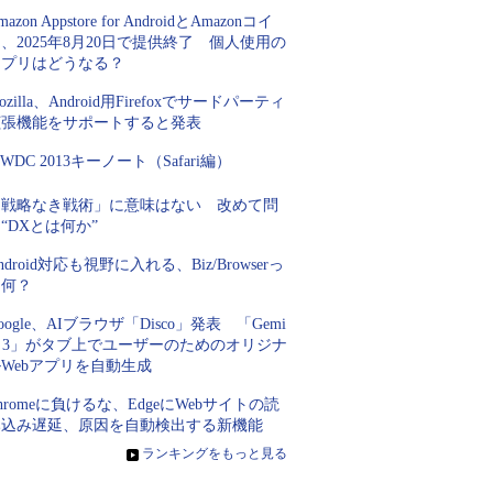
mazon Appstore for AndroidとAmazonコイ
、2025年8月20日で提供終了 個人使用の
アプリはどうなる？
ozilla、Android用Firefoxでサードパーティ
拡張機能をサポートすると発表
WDC 2013キーノート（Safari編）
「戦略なき戦術」に意味はない 改めて問
“DXとは何か”
ndroid対応も視野に入れる、Biz/Browserっ
て何？
oogle、AIブラウザ「Disco」発表 「Gemi
i 3」がタブ上でユーザーのためのオリジナ
Webアプリを自動生成
hromeに負けるな、EdgeにWebサイトの読
み込み遅延、原因を自動検出する新機能
»
ランキングをもっと見る