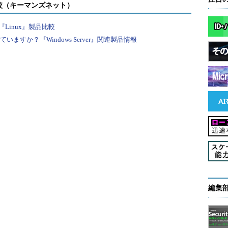
できます。主に、パネルの位置や構成です。プリセ
較（キーマンズネット）
ァミリー製品に近い構成と、一般的に使われる構成が
Linux』製品比較
タマイズして保存することも可能です。
すか？『Windows Server』関連製品情報
】コントロールパネル
。もしくは、アイコンパネル化した状態から展開し
ン］など、Illustrator上でマウスを必要とするツ
カットキーが割り当てられているものもあります。
編集
ルします。
パネルグループ