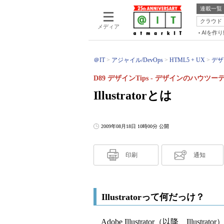
連載一覧
クラウド
メディア
AIを作
＠IT
アジャイル/DevOps
HTML5 + UX
デザ
D89 デザインTips - デザインのハウツ
Illustratorとは
2009年08月18日 10時00分 公開
印刷
通知
Illustratorって何だっけ？
Adobe Illustrator（以降、Il