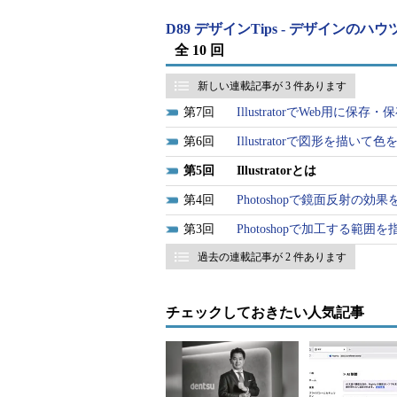
フトウェアを追加機能として使うこ
D89 デザインTips - デザインの
全 10 回
Illustratorのユーザーイン
新しい連載記事が 3 件あります
Illustratorのユーザーインターフ
7
IllustratorでWeb用に
してみましょう。
6
Illustratorで図形を描いて
5
Illustratorとは
4
Photoshopで鏡面反射の効
3
Photoshopで加工する範囲
過去の連載記事が 2 件あります
チェックしておきたい人気記事