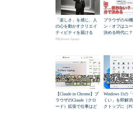
「楽しさ」を感じ、人
ブラウザのAI
の心を動かすクリエイ
ン・オフはユー
ティビティを届ける
決める時代に？
図 Illustratorのユーザーインタ
御機能を搭載す
PR(dentsu Japan)
をMozillaが発表
【A】タブ付きドキュメントウ
o...
編集中の書類一覧がタブ状になって表示さ
です。
【B】アプリケーションバー
【Claude in Chrome】ブ
Windows 11
ファイル操作やヘルプメニューな
ラウザのClaude（クロ
くい」を即解消
す。
ード）拡張で仕事はど
クトップに［P
う変わるのか？
スタートに「コ
ネ」を呼び戻す
【C】ワークスペース切り替え
クニック