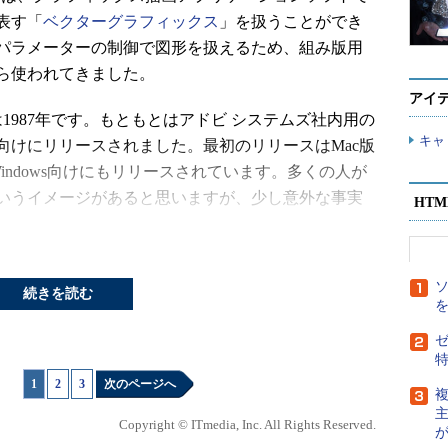
表す「
ベクターグラフィックス
」を扱うことができ
パラメーターの制御で図形を扱えるため、組み版用
ら使われてきました。
アイ
987年です。もともとはアドビ システムズ社内用の
キャ
向けにリリースされました。最初のリリースはMac版
indows向けにもリリースされています。多くの人が
というイメージがあると思いますが、少し意外な事実
HT
ムズの中でも最も歴史の古いソフトウェアの1つです。バージ
続きを読む
ve Suite）」という名前が付けられました。このバージョ
ています。次のCS2では、写真データなどから自動
ゼ
トレース」などの機能が追加され、より統合的なソ
008年12月19日に発売され、メジャーバージョンは14
1
|
2
|
3
次のページへ
複
Copyright © ITmedia, Inc. All Rights Reserved.
仕様が公開されているので、さまざまなサードパーティ製のソ