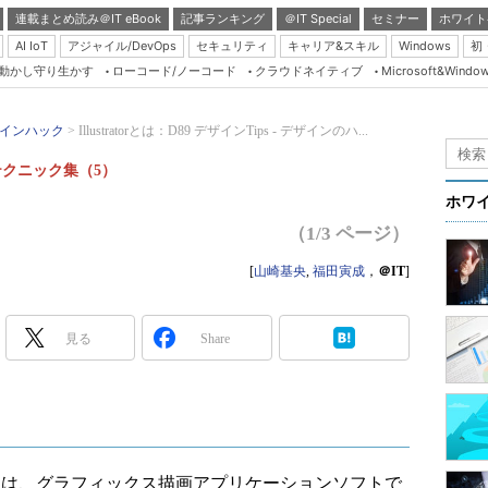
連載まとめ読み＠IT eBook
記事ランキング
＠IT Special
セミナー
ホワイト
AI IoT
アジャイル/DevOps
セキュリティ
キャリア&スキル
Windows
初
り動かし守り生かす
ローコード/ノーコード
クラウドネイティブ
Microsoft&Windo
Server & Storage
HTML5 + UX
インハック
Illustratorとは：D89 デザインTips - デザインのハ...
Smart & Social
ーテクニック集（5）
Coding Edge
ホワ
Java Agile
（1/3 ページ）
Database Expert
[
山崎基央
,
福田寅成
，
＠IT
]
Linux ＆ OSS
Master of IP Networ
見る
Share
Security & Trust
Test & Tools
Insider.NET
ブログ
lustrator）は、グラフィックス描画アプリケーションソフトで