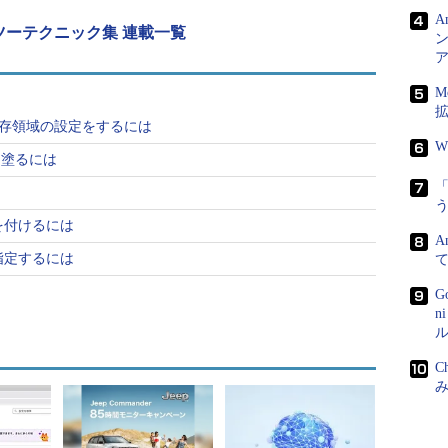
A
とができます。
ハウツーテクニック集 連載一覧
ン
ターフェイス
M
ェイスについて、簡単に見ていきます。Illustratorを起動
保存・保存領域の設定をするには
W
色を塗るには
う
果を付けるには
A
を指定するには
G
n
ル
C