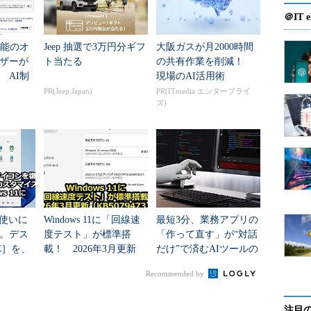
＠IT e
機能のオ
Jeep 抽選で3万円分ギフ
大阪ガスが月2000時間
ザーが
ト当たる
の共有作業を削減！
 AI制
現場のAI活用術
ーフェイス
（画像をクリックすると拡大します）
ること
PR(Jeep Japan)
PR(ITmedia エンタープライ
ズ)
、Firef
ィンドウ
れます。これは、Illustrator CS4からの新機能
の「使いに
Windows 11に「回線速
最短3分、業務アプリの
ど、グローバルなナビゲーションが収められていま
。デス
度テスト」が標準搭
「作って直す」が“対話
C］を、
載！ 2026年3月更新
だけ”で済むAIツールの
ンパ
（KB5079473）で追加
仕組みとは？
Recommended by
簡単テ
された機能とセキュ
コントロール
リ...
注目