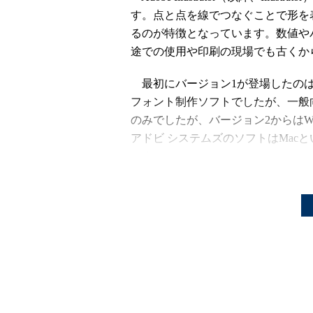
す。点と点を線でつなぐことで形を
るのが特徴となっています。数値や
途での使用や印刷の現場でも古くか
最初にバージョン1が登場したのは1
フォント制作ソフトでしたが、一般
のみでしたが、バージョン2からはW
アドビ システムズのソフトはMac
ですね。
Illustratorはアドビ システ
ョン11からは新たに「CS（Creati
ンから3Dモデリング機能が追加され
的にパスデータを作成する「ライブ
フトになりました。最新版のCS4は2
になっています。
Illustratorはプラグインの