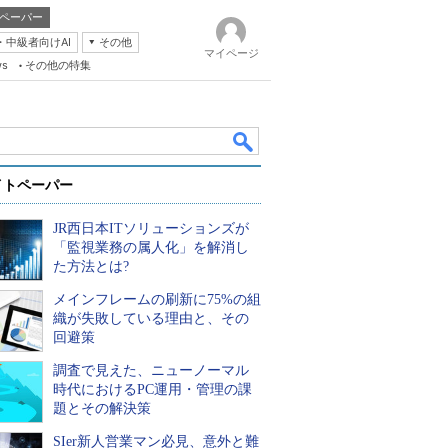
ペーパー
・中級者向けAI
その他
マイページ
ws
その他の特集
イトペーパー
JR西日本ITソリューションズが
「監視業務の属人化」を解消し
た方法とは?
メインフレームの刷新に75%の組
k
織が失敗している理由と、その
回避策
調査で見えた、ニューノーマル
時代におけるPC運用・管理の課
題とその解決策
SIer新人営業マン必見、意外と難