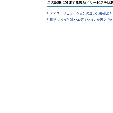
用途に応じて、画面の構造を変更
この記事に関連する製品／サービスを比
ットでは、アドビ システムズのフ
ディストリビューションの違いは要確認！『
入っています。構成は、自分でカス
用途にあったOSやエディションを選択できていま
【D】パネルタイトルバー【E
パネルをアイコンパネル化します
ます。
【F】ツールパネル
［選択］［ペンツール］［グラデーショ
ールが収められています。ショート
【G】アイコンパネル化ボタン
パネルの展開と格納をコントロー
【H】縦方向にドッキングした