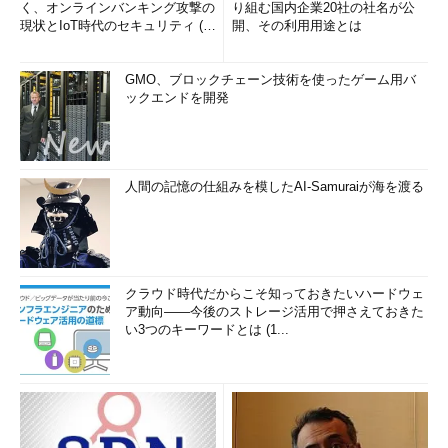
く、オンラインバンキング攻撃の
り組む国内企業20社の社名が公
現状とIoT時代のセキュリティ (1/
開、その利用用途とは
2)
GMO、ブロックチェーン技術を使ったゲーム用バ
ックエンドを開発
人間の記憶の仕組みを模したAI-Samuraiが海を渡る
クラウド時代だからこそ知っておきたいハードウェ
ア動向――今後のストレージ活用で押さえておきた
い3つのキーワードとは (1...