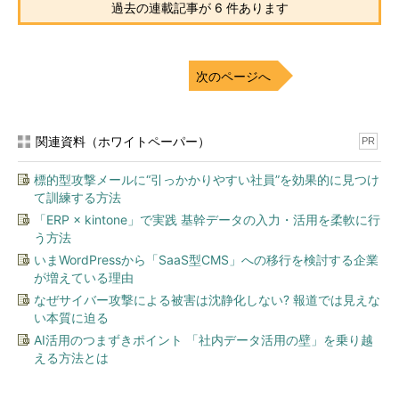
過去の連載記事が 6 件あります
次のページへ
関連資料（ホワイトペーパー）
PR
標的型攻撃メールに“引っかかりやすい社員”を効果的に見つけ
て訓練する方法
「ERP × kintone」で実践 基幹データの入力・活用を柔軟に行
う方法
いまWordPressから「SaaS型CMS」への移行を検討する企業
が増えている理由
なぜサイバー攻撃による被害は沈静化しない? 報道では見えな
い本質に迫る
AI活用のつまずきポイント 「社内データ活用の壁」を乗り越
える方法とは