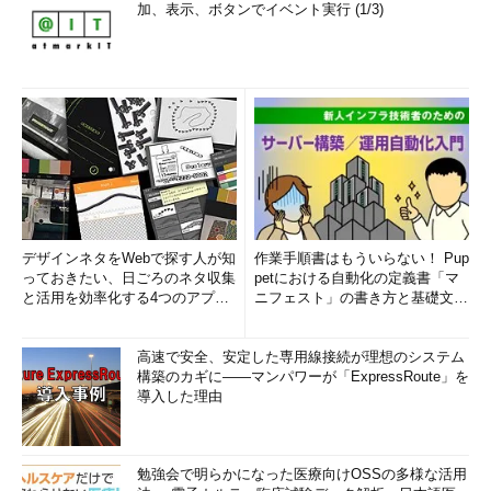
加、表示、ボタンでイベント実行 (1/3)
デザインネタをWebで探す人が知
作業手順書はもういらない！ Pup
っておきたい、日ごろのネタ収集
petにおける自動化の定義書「マ
と活用を効率化する4つのアプリ
ニフェスト」の書き方と基礎文法
(1/3)
まとめ (1/5)
高速で安全、安定した専用線接続が理想のシステム
構築のカギに――マンパワーが「ExpressRoute」を
導入した理由
勉強会で明らかになった医療向けOSSの多様な活用