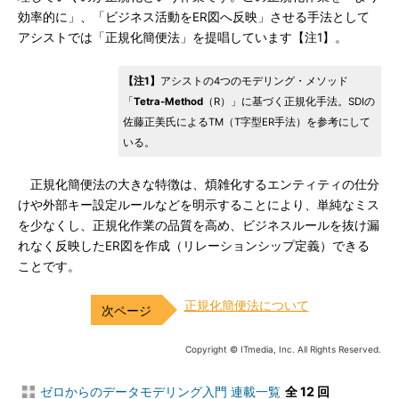
効率的に」、「ビジネス活動をER図へ反映」させる手法として
アシストでは「正規化簡便法」を提唱しています【注1】。
【注1】
アシストの4つのモデリング・メソッド
「
Tetra-Method
（R）」に基づく正規化手法。SDIの
佐藤正美氏によるTM（T字型ER手法）を参考にして
いる。
正規化簡便法の大きな特徴は、煩雑化するエンティティの仕分
けや外部キー設定ルールなどを明示することにより、単純なミス
を少なくし、正規化作業の品質を高め、ビジネスルールを抜け漏
れなく反映したER図を作成（リレーションシップ定義）できる
ことです。
正規化簡便法について
Copyright © ITmedia, Inc. All Rights Reserved.
ゼロからのデータモデリング入門 連載一覧
全 12 回