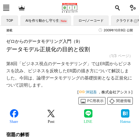
TOP
AIを作り動かし守り生かす
ロー/ノーコード
クラウドネイ
連載
2009年10月9日 公開
ゼロからのデータモデリング入門（9）
データモデル正規化の目的と役割
（1/3 ページ）
第8回「ビジネス視点のデータモデリング」ではER図からビジネ
スを読み、ビジネスを反映したER図の描き方について解説しま
した。今回は、論理データモデリングの基礎技術となる正規化に
ついて説明します。
[
沖冠吾
，株式会社アシスト]
PC用表示
関連情報
Share
Post
LINE
Hatena
宿題の解答