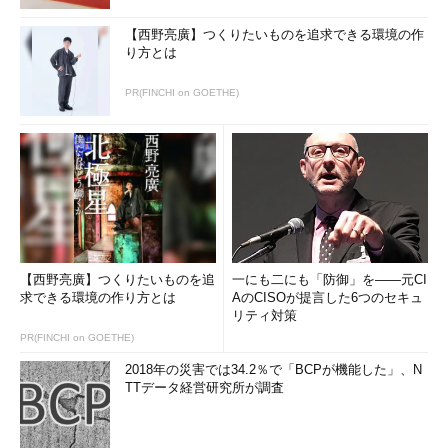
【西野亮廣】つくりたいものを追求できる環境の作
り方とは
PR(FINCHI on GOETHE)
【西野亮廣】つくりたいものを追
一にも二にも「防御」を――元CI
求できる環境の作り方とは
AのCISOが提言した6つのセキュ
リティ対策
PR(FINCHI on GOETHE)
2018年の災害では34.2％で「BCPが機能した」、N
TTデータ経営研究所が調査