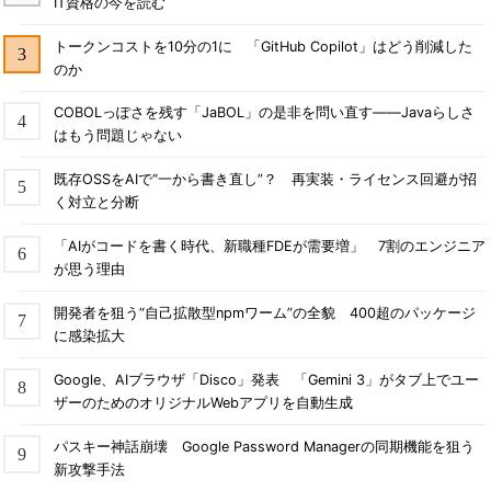
IT資格の今を読む
トークンコストを10分の1に 「GitHub Copilot」はどう削減した
のか
COBOLっぽさを残す「JaBOL」の是非を問い直す――Javaらしさ
はもう問題じゃない
既存OSSをAIで“一から書き直し”？ 再実装・ライセンス回避が招
く対立と分断
「AIがコードを書く時代、新職種FDEが需要増」 7割のエンジニア
が思う理由
開発者を狙う“自己拡散型npmワーム”の全貌 400超のパッケージ
に感染拡大
Google、AIブラウザ「Disco」発表 「Gemini 3」がタブ上でユー
ザーのためのオリジナルWebアプリを自動生成
パスキー神話崩壊 Google Password Managerの同期機能を狙う
新攻撃手法