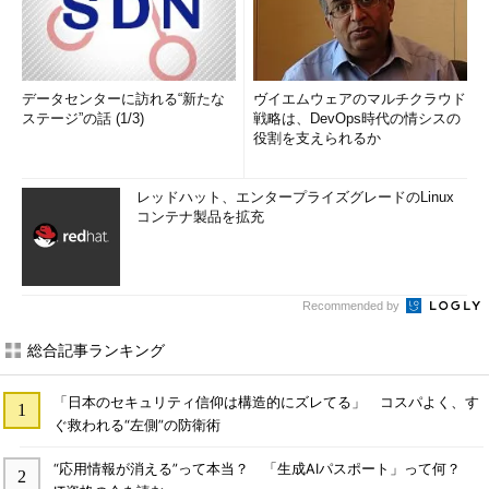
データセンターに訪れる“新たな
ヴイエムウェアのマルチクラウド
ステージ”の話 (1/3)
戦略は、DevOps時代の情シスの
役割を支えられるか
レッドハット、エンタープライズグレードのLinux
コンテナ製品を拡充
Recommended by
総合記事ランキング
「日本のセキュリティ信仰は構造的にズレてる」 コスパよく、す
ぐ救われる“左側”の防衛術
“応用情報が消える”って本当？ 「生成AIパスポート」って何？