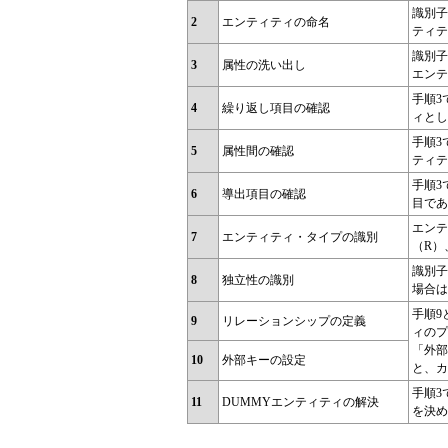
識別子
2
エンティティの命名
ティテ
識別子
3
属性の洗い出し
エンテ
手順3
4
繰り返し項目の確認
ィとし
手順3
5
属性間の確認
ティテ
手順3
6
導出項目の確認
目であ
エンテ
7
エンティティ・タイプの識別
（R）
識別子
8
独立性の識別
場合は
手順9
9
リレーションシップの定義
ィのプ
「外部
10
外部キーの設定
と、カ
手順3
11
DUMMYエンティティの解決
を決め