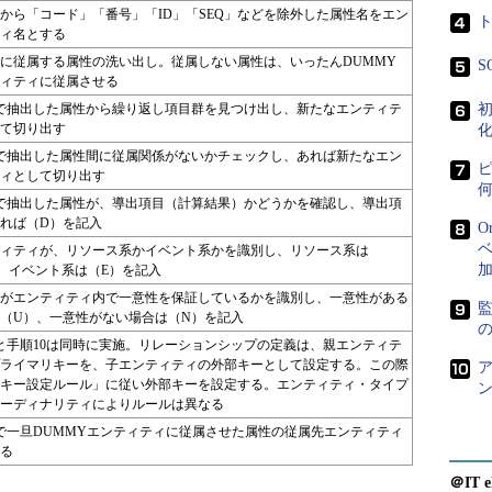
から「コード」「番号」「ID」「SEQ」などを除外した属性名をエン
ィ名とする
に従属する属性の洗い出し。従属しない属性は、いったんDUMMY
S
ィティに従属させる
で抽出した属性から繰り返し項目群を見つけ出し、新たなエンティテ
初
て切り出す
化
で抽出した属性間に従属関係がないかチェックし、あれば新たなエン
ィとして切り出す
で抽出した属性が、導出項目（計算結果）かどうかを確認し、導出項
れば（D）を記入
O
ベ
ィティが、リソース系かイベント系かを識別し、リソース系は
、イベント系は（E）を記入
がエンティティ内で一意性を保証しているかを識別し、一意性がある
（U）、一意性がない場合は（N）を記入
と手順10は同時に実施。リレーションシップの定義は、親エンティテ
ライマリキーを、子エンティティの外部キーとして設定する。この際
キー設定ルール」に従い外部キーを設定する。エンティティ・タイプ
ーディナリティによりルールは異なる
で一旦DUMMYエンティティに従属させた属性の従属先エンティティ
る
＠IT e