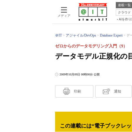
連載一覧
クラウド
メディア
AIを作
＠IT
アジャイル/DevOps
Database Expert
デ
ゼロからのデータモデリング入門（9）
データモデル正規化の
2009年10月09日 00時00分 公開
印刷
通知
この連載には“電子ブックレッ