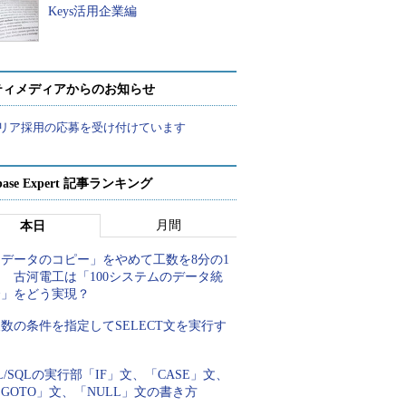
Keys活用企業編
ティメディアからのお知らせ
リア採用の応募を受け付けています
abase Expert 記事ランキング
月間
本日
「データのコピー」をやめて工数を8分の1
 古河電工は「100システムのデータ統
合」をどう実現？
数の条件を指定してSELECT文を実行す
る
L/SQLの実行部「IF」文、「CASE」文、
GOTO」文、「NULL」文の書き方