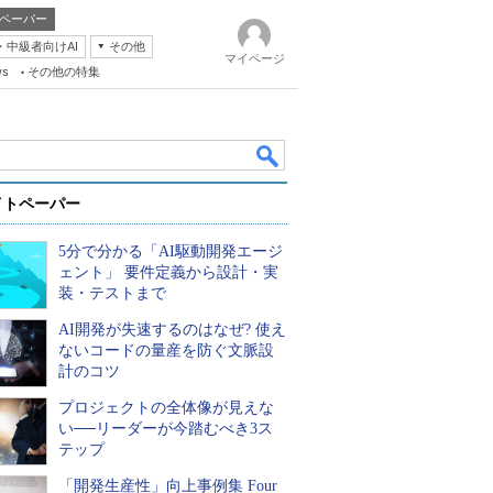
ペーパー
・中級者向けAI
その他
マイページ
ws
その他の特集
イトペーパー
5分で分かる「AI駆動開発エージ
ェント」 要件定義から設計・実
装・テストまで
AI開発が失速するのはなぜ? 使え
k
ないコードの量産を防ぐ文脈設
計のコツ
プロジェクトの全体像が見えな
い──リーダーが今踏むべき3ス
テップ
「開発生産性」向上事例集 Four