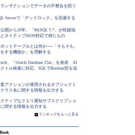
トランザクションでデータの不整合を防ぐ
QL Serverで「デッドロック」を回避する
公開から20年、「MySQL 5.7」が性能強
とネイティブJSON対応で得たもの
ピボットテーブルとは何か──「そもそも、
何をする機能か」を理解する
racle、「Oracle Database 23ai」を発表 AI
クトル検索に対応、SQLでBoolean型を追
加
監査アクションが適用されるオブジェクト
のクラス名に関する情報を出力する
アクティブなクエリ通知サブスクリプショ
ンに関する情報を出力する
»
ランキングをもっと見る
Book