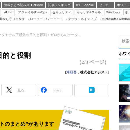
連載まとめ読み＠IT eBook
記事ランキング
＠IT Special
セミナー
ホワイト
AI IoT
アジャイル/DevOps
セキュリティ
キャリア&スキル
Windows
初
り動かし守り生かす
ローコード/ノーコード
クラウドネイティブ
Microsoft&Windo
Server & Storage
HTML5 + UX
ータモデル正規化の目的と役割：ゼロからのデータ...
Smart & Social
Coding Edge
目的と役割
ホワ
Java Agile
（2/3 ページ）
Database Expert
[
沖冠吾
，
株式会社アシスト
]
Linux ＆ OSS
Master of IP Networ
見る
Share
Security & Trust
Test & Tools
Insider.NET
トのまとめ”があります
ブログ