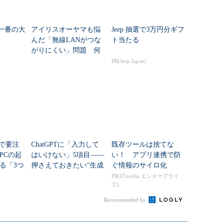
夏一番の大
アイリスオーヤマも悩
Jeep 抽選で3万円分ギフ
んだ「無線LANがつな
ト当たる
がりにくい」問題 何
を変えて解決した？
PR(Jeep Japan)
teで要注
ChatGPTに「入力して
既存ツールは捨てな
PCの起
はいけない」5項目――
い！ アプリ連携で防
る「3つ
押さえておきたい“生成
ぐ情報のサイロ化
移行」
AIのNGリスト”
PR(ITmedia エンタープライ
ズ)
Recommended by