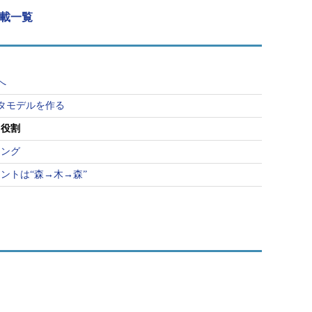
連載一覧
へ
タモデルを作る
と役割
リング
ントは“森→木→森”