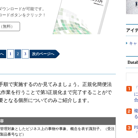
ダウンロードが可能です。
ロードボタンをクリック！
（無料）
アイ
キャ
へ
1
|
2
|
3
次のページへ
Dat
手順で実施するのか見てみましょう。正規化簡便法
化作業を行うことで第3正規化まで完了することがで
に
要となる個所についてのみご紹介します。
複
容
P
管理対象としたビジネス上の事物や事象、概念を表す識別子。（受注
「
製品番号など）