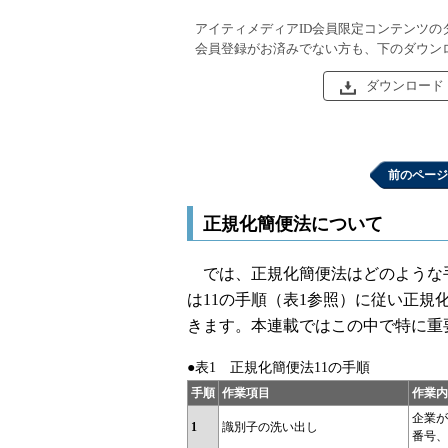
アイティメディアID会員限定コンテンツの
会員登録がお済みでない方も、下のダウン
ダウンロード
前のページ
正規化簡便法について
では、正規化簡便法はどのような
は11の手順（表1参照）に従い正規
きます。本連載ではこの中で特に重
●表1 正規化簡便法11の手順
手順
作業項目
作業内
企業が
1
識別子の洗い出し
番号、