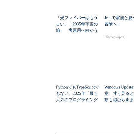
「光ファイバーはもう
Jeepで家族と
古い」「2035年宇宙の
冒険へ！
旅」 実運用へ向かう
データセンター新技術
PR(Jeep Japan)
PythonでもTypeScriptで
Windows Upda
もない、2025年「最も
意 甘く見ると
人気のプログラミング
動も認証も止ま
言語」
のセキュリティ