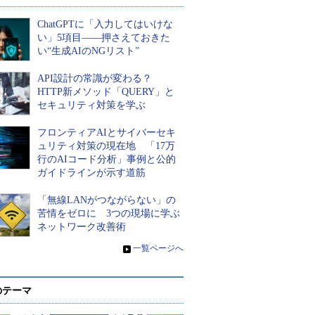
ChatGPTに「入力してはいけな
い」5項目――押さえておきた
い“生成AIのNGリスト”
API設計の常識が変わる？
HTTP新メソッド「QUERY」と
セキュリティ対策を学ぶ
フロンティアAIとサイバーセキ
ュリティ対策の現在地 「17万
行のAIコード分析」事例と公的
ガイドラインが示す道筋
「無線LANがつながらない」の
苦情をゼロに 3つの現場に学ぶ
ネットワーク改善術
»
一覧ページへ
のテーマ