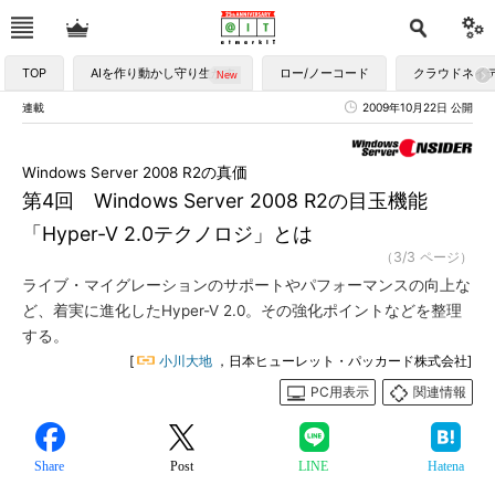
TOP
AIを作り動かし守り生かす
ロー/ノーコード
クラウドネイ
連載
2009年10月22日 公開
Windows Server 2008 R2の真価
第4回 Windows Server 2008 R2の目玉機能
「Hyper-V 2.0テクノロジ」とは
（3/3 ページ）
ライブ・マイグレーションのサポートやパフォーマンスの向上な
ど、着実に進化したHyper-V 2.0。その強化ポイントなどを整理
する。
[
小川大地
，日本ヒューレット・パッカード株式会社]
PC用表示
関連情報
Share
Post
LINE
Hatena