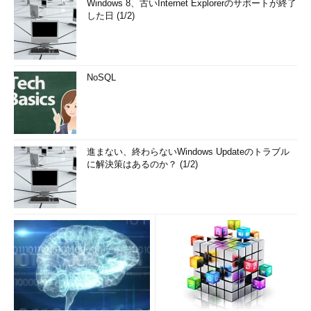
Windows 8、古いInternet Explorerのサポートが終了
後の連載で詳しく解説していく予定だ。
した日 (1/2)
次の回へ »
「
Windows Server 2008 R2の真価 ―― 実
NoSQL
質新世代サーバOSの真の実力を知る ――
」
進まない、終わらないWindows Updateのトラブル
に解決策はあるのか？ (1/2)