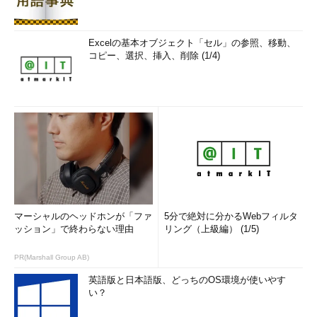
Excelの基本オブジェクト「セル」の参照、移動、
コピー、選択、挿入、削除 (1/4)
［役割の追加］ウィザードの画面
Windows Server 2008 R2のHyper-V 2.0は、あら
かじめシステムに用意されているので、［役割の
追加］で［Hyper-V］にチェックを入れて、ウィ
ザードを進めればよい。Hyper-V 1.0（Windows S
erver 2008のRTM版向けのHyper-V）は、OS出荷
後にRTM版がリリースされたため、Hyper-V用の
パッチを適用する必要があった。
（1）
［Hyper-V］にチェックを入れる。
マーシャルのヘッドホンが「ファ
5分で絶対に分かるWebフィルタ
ッション」で終わらない理由
リング（上級編） (1/5)
なお、本記事の冒頭で標準「搭載」ではなく、標準「付属」と
いう言葉を用いたのは、最初から動作しているのではなく、必要
PR(Marshall Group AB)
な際にインストールして利用するためである。なお、Windows
Server 2008の初期リリース版（SP1）は、付属のHyper-Vが1.0
英語版と日本語版、どっちのOS環境が使いやす
い？
のテストバージョンであったために、正式版を利用するにはパッ
チの適用が必要だった。Windows Server 2008 R2では、リリー