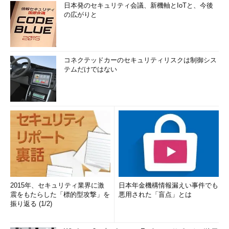
日本発のセキュリティ会議、新機軸とIoTと、今後
なった。ICs 2.0はXenカーネルが不要になったほか、SUSE
の広がりと
Linux Enterprise Server 11もサポート対象となった。また、2009
年10月からはRed Hat Enterprise Linuxについてもサポートが開
始されている（現在は一部制限あり）。
コネクテッドカーのセキュリティリスクは制御シス
このように、Hyper-VのサポートOSは流動的であるため、正式
テムだけではない
検討する段階であらためて再確認してほしい。なお、最新情報は
日本より更新の早いMicrosoft米国本社のWebサイトから確認し
よう。
Virtualization with Hyper-V: Supported Guest Operating
Systems
（Microsoft）
Linux Integration Components for Windows Server 2008
Hyper-V R2
（Microsoft）
2015年、セキュリティ業界に激
日本年金機構情報漏えい事件でも
本稿では、Windows Server 2008 R2に標準付属の仮想化機能
震をもたらした「標的型攻撃」を
悪用された「盲点」とは
「Hyper-V 2.0」の新機能を中心に見てきた。各強化内容のさら
振り返る (1/2)
なる詳細やTIPS、ノウハウ、目玉機能であるライブ・マイグレ
ーションをどのように構築し、活用するのかなどについては、今