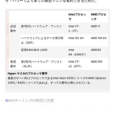
サ・パワーでより多くの仮想マシンを集約できるためだ。
Intelプロセッ
AMDプロセ
サ
ッサ
必須
第1世代ハードウェア・アシスト
Intel VT-
AMD-V
要件
x（VT）
ハードウェアによるデータ実行防
Intel XD-bit
AMD NX-bit
止（DEP）
拡張64bit命令 (x64)
Intel
AMD64
64（EM64T）
推奨
第2世代ハードウェア・アシスト
Intel VT-
AMD RVI
要件
（SLAT）
x2（EPT）
Hyper-V 2.0のプロセッサ要件
最新のサーバ向けプロセッサであるIntel Xeon 5500シリーズやAMD Opteron
2400／8400シリーズであれば、すべての要件が満たされている。
■
NICチーミングの対応に注意
Hyper-V 2.0は、1.0と同様にネットワーク・インターフェイス
（NIC）のチーミング機構（複数のネットワーク・インターフェ