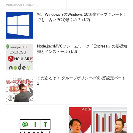
PR(Marshall Group AB)
祝、Windows 7のWindows 10無償アップグレード！
でも、古いPCで動くの？ (1/2)
［Hyper-Vマネージャー］の画面
Hyper-Vの管理を行う［Hyper-Vマネージャー］
は、クライアントOSにもインストールできる。複
Node.jsのMVCフレームワーク「Express」の基礎知
数のHyper-Vホストを同時管理することも可能
識とインストール (1/3)
だ。
注意点として、Hyper-V 2.0をきちんと管理するにはHyper-V
まだあるぞ！ グループポリシーの“鉄板”設定パート
2.0対応のHyper-Vマネージャーが必要である。バージョン1.0世
2
代のHyper-Vマネージャーでは、2.0で追加された機能を管理でき
ない。また、ワークグループ環境でリモートからHyper-Vマネー
ジャーを用いる場合、事前にセキュリティ関連の設定変更が必要
だ。
Windows Server 2008のHyper-Vをリモートから管理する
（HVRemote／ワークグループ編）
（Windows Server