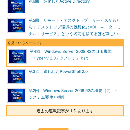
第6回 進化したActive Directory
第5回 リモート・デスクトップ・サービスがもた
らすデスクトップ環境の仮想化とVDI ～「ターミ
ナル・サービス」という名前を捨てるほど新しい～
Hyper-V環境のNICチーミングをフル・サポート
する日本HPのユーティリティ
多数のサーバが集約される仮想化において、ネッ
トワークの二重化は重要なポイントだ。
（1）
の部
第4回 Windows Server 2008 R2の目玉機能
分を見ると、最大転送速度が「2000（2000Mbit/
「Hyper-V 2.0テクノロジ」とは
s）」となっており（ギガビット・イーサネットを
2つ使用している）、NICチーミングがサポートさ
第3回 進化したPowerShell 2.0
れていることが分かる。
■
ストレージ
第2回 Windows Server 2008 R2の概要（2） －
Hyper-VのゲストOSを格納する領域は、サーバの内蔵ディスク
システム要件と機能
で構わない。しかし、ライブ・マイグレーションやクイック・マ
イグレーションといった機能の利用を予定している場合は、共有
過去の連載記事が 1 件あります
型の外付けストレージ装置が必要となる。前述のとおり、これら
の技術はWindows OSのフェールオーバー・クラスタ（WSFC）