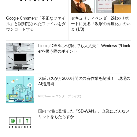
Insider TIPS）
■
ライブ・マイグレーションの管理
Google Chromeで「不正なファイ
セキュリティベンダー2社のリポ
ライブ・マイグレーションやクイック・マイグレーションの管
ル」と誤判定されたファイルをダ
ートに見る「攻撃の高度化」のい
理には、フェールオーバー・クラスタのMMCコンソールを利用
ウンロードする
ま (1/3)
する。こちらも、リモートから管理する場合はWindows Server
2008 R2対応のRSATが必要なことに注意しよう。
Linux／OSSに不慣れでも大丈夫！ WindowsでDock
erを扱う際のポイント
大阪ガスが月2000時間の共有作業を削減！ 現場の
AI活用術
ライブ・マイグレーションはWSFCのコンソール
PR(ITmedia エンタープライズ)
から実行する
有償のSystem Center製品を利用しなくても、付
国内市場に登場した「SD-WAN」、企業にどんなメ
属のツールで管理が可能だ。［フェールオーバー
リットをもたらすか
クラスター マネージャー］の
（1）
でライブ・マイ
グレーションなどが実行できる。