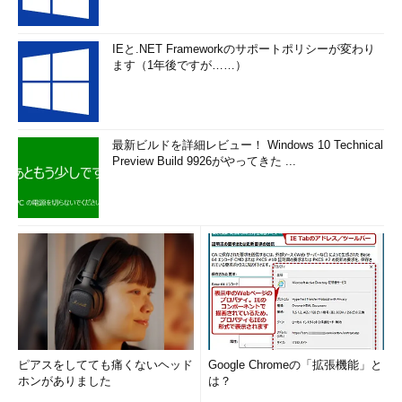
ス当初よりHyper-V 2.0の正式版が付属しているため、事前にパ
ッチを適用する必要はない。
IEと.NET Frameworkのサポートポリシーが変わり
ます（1年後ですが……）
■
Hyper-VやゲストOSの管理
Hyper-Vの管理やゲストOSのインストールなどは、すべてイン
ストールと同時に追加されるMMCコンソール「Hyper-Vマネージ
ャー」から行う。しかし、実際の運用では、サーバはサーバ・ル
最新ビルドを詳細レビュー！ Windows 10 Technical
ームやデータセンターに配置し、別の場所からリモート管理する
Preview Build 9926がやってきた ...
ことがほとんどだろう。Windows 7では、2.0対応のHyper-Vマネ
ージャーが「リモート サーバー管理ツール（RSAT）」に含まれ
ている。もちろん、リモートデスクトップで接続することが可能
であれば、各管理端末にインストールしなくてもリモート管理は
可能だ。
Windows 7 用のリモート サーバー管理ツール（RSAT）
（マイクロソフト ダウンロードセンター）
ピアスをしてても痛くないヘッド
Google Chromeの「拡張機能」と
ホンがありました
は？