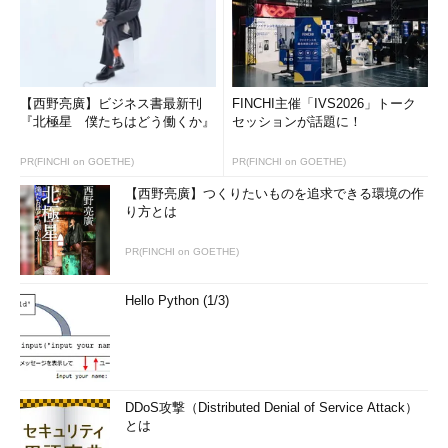
コストと性能のバランスに優れたストレージとして、Hyper-V
用にお勧めなのが「Shared SAS（Serial Attached SCSI）」であ
る。Shared SASは2007年ごろから対応製品が出始めた新世代の
共有ストレージで、iSCSIと同程度の低コストなのに対し、帯域
は3Gbit/s×4と非常に優れている。ファイバ・チャネルとiSCSIの
【西野亮廣】ビジネス書最新刊
FINCHI主催「IVS2026」トーク
いいとこ取りといった印象だ。
『北極星 僕たちはどう働くか』
セッションが話題に！
PR(FINCHI on GOETHE)
PR(FINCHI on GOETHE)
ファイバ・チャネ
iSCSI
Shared SAS
【西野亮廣】つくりたいものを追求できる環境の作
ル
り方とは
現在主流の帯
◎（8 Gbit/s）
×（1
○（3 Gbit/s×4レー
域
Gbit/s）
ン）
PR(FINCHI on GOETHE)
機器コスト
×（高価）
○（安価）
○（安価）
共有ストレージの比較
Hello Python (1/3)
2007年ごろから対応製品が出始めたShared SASは、ファイバ・チャネルと
iSCSIのいいとこ取りといったイメージ。性能とコストのバランスが最も優れ
ている。
DDoS攻撃（Distributed Denial of Service Attack）
Hyper-V 2.0の利用
とは