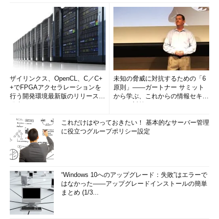
ここまでの説明で分かるとおり、有償のSystem Center製品が
なくても、付属のツールだけでライブ・マイグレーションを含め
たHyper-V 2.0の十分な仮想化管理ができる（System Centerは
サーバ数が多い場合に運用管理を効率化する、フロントエンド的
な役割を担う製品である）。
■
Active Directoryは必要？
ザイリンクス、OpenCL、C／C+
未知の脅威に対抗するための「6
+でFPGAアクセラレーションを
原則」――ガートナー サミット
Hyper-VはWindowsベースの製品であるため、Active
行う開発環境最新版のリリースを
から学ぶ、これからの情報セキュ
Directory環境が必須なのではないかと懸念されるが、必ずしも
発表
リティ対策
そうではない。ただし、ライブ・マイグレーション／クイック・
マイグレーションについてはベースとして動作するWSFCが
これだけはやっておきたい！ 基本的なサーバー管理
に役立つグループポリシー設定
Active Directoryを必要とするため、親パーティションをドメイ
ンのメンバー・サーバに加入する必要がある。
■
Hyper-V 1.0からのアップグレード
“Windows 10へのアップグレード：失敗”はエラーで
Hyper-Vは親パーティションと密に連携しているため、親パー
はなかった――アップグレードインストールの簡単
ティションのWindows Server 2008をそのままにして、Hyper-V
まとめ (1/3...
のみを2.0にアップグレードするということはできない。Hyper-V
1.0から2.0にアップグレードしたい場合は、次の手順が必要とな