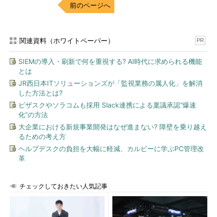
機能を利用しているため、WSFCがサポートされたSCSI-3プロ
前のページへ
トコル対応の共有ストレージ装置が必要ということだ。
サーバとの接続インターフェイスは、下記3つのいずれかにな
関連資料（ホワイトペーパー）
PR
るだろう。
SIEMの導入・刷新で何を重視する? AI時代に求められる機能
ファイバ・チャネル（FibreChannel：FC）
とは
iSCSI
JR西日本ITソリューションズが「監視業務の属人化」を解消
共有型のSAS（Shared SAS）
した方法とは?
ビザスクやソラコムも採用 Slack連携による稟議承認“爆速
この中でパフォーマンスが最も高いのはファイバ・チャネルで
化”の方法
ある。転送によるプロセッサ負荷も低く、性能的には申し分ない
大企業における新規事業開発はなぜ進まない? 障壁を乗り越え
が、対応機器が非常に高価なことがネックだ。
るための考え方
ヘルプデスクの負担を大幅に軽減、カルビーに学ぶPC管理改
また、コストを考えるとiSCSIと決めてしまいがちではないだ
革
ろうか。iSCSIはインターフェイスが1Gbit/sベースのものが多
く、帯域が弱点となる（10Gbit/s対応モデルも出始めているが、
チェックしておきたい人気記事
10Gbit/s対応のケーブルやスイッチはまだ高く、コスト・メリッ
トに乏しい）。