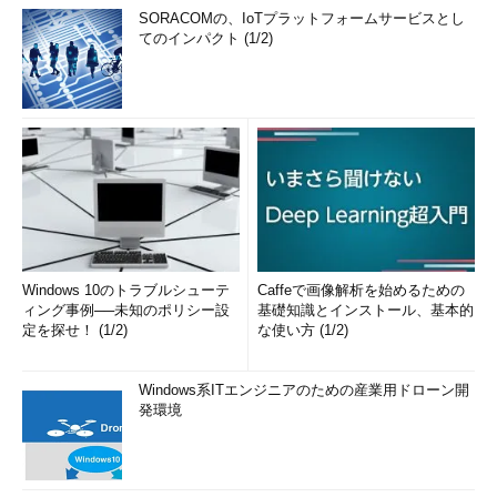
る。
SORACOMの、IoTプラットフォームサービスとし
てのインパクト (1/2)
全仮想マシンをエクスポートして、システム・ドライブ以
外の安全な領域へ退避させる。
親パーティションのWindows Server 2008をR2にアップグ
レードするか、R2をクリーン・インストールする。
R2でHyper-V 2.0を有効にし、エクスポートした仮想マシ
ンをインポートする。
ゲストOS内にインストールされている統合コンポーネント
（ICs）を2.0対応バージョンに更新する。
■
Windows 10のトラブルシューテ
Hyper-V 2.0で仮想化できるOS
Caffeで画像解析を始めるための
ィング事例──未知のポリシー設
基礎知識とインストール、基本的
最後にサポートOSについても記述しておこう。マイクロソフ
定を探せ！ (1/2)
な使い方 (1/2)
ト社がHyper-V上での動作を正式サポートするOSは、原則として
統合コンポーネント（ICs）が対応し、動作テストが取れたもの
Windows系ITエンジニアのための産業用ドローン開
から順に追加されていく。Hyper-V 1.0と2.0でサポートOSに違い
発環境
はない。つまり、Windows Server 2008 R2はHyper-V 1.0でもサ
ポートされるのだ。
また、Hyper-V 2.0に合わせてLinux用のICsもバージョン2.0と