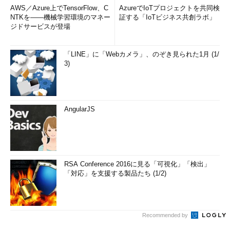
AWS／Azure上でTensorFlow、C
AzureでIoTプロジェクトを共同検
NTKを――機械学習環境のマネー
証する「IoTビジネス共創ラボ」
ジドサービスが登場
「LINE」に「Webカメラ」、のぞき見られた1月 (1/
3)
AngularJS
RSA Conference 2016に見る「可視化」「検出」
「対応」を支援する製品たち (1/2)
Recommended by