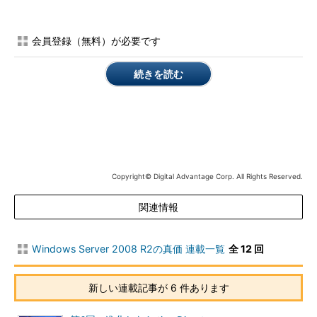
イスを同時に使用して、転送速度を向上させたり、信頼性を向上
させたりする機能）を用意していない。NICチーミングは、ドラ
会員登録（無料）が必要です
イバ側で対応してほしいというスタンスだ。一見、特に問題ない
ように思われるが、Hyper-Vのこのスタンスはサーバ選定に大き
続きを読む
く影響を及ぼしている。
実は、2009年9月現在、Hyper-V環境のNICチーミングを正式
サポートしているサーバ・ベンダは日本ヒューレット・パッカー
ド（フル・サポート）と日本IBM、デル（制限付きサポート）程
度なのだ。
Copyright© Digital Advantage Corp. All Rights Reserved.
サーバ仮想化は、複数のサーバを1台に集約しているため、１
個所のネットワーク障害が多数に影響を与えてしまう。また、ギ
関連情報
ガビット・イーサネット（1Gbit/s）では帯域が足りないことも多
い。つまり、サーバ仮想化でほぼ必須要件となるNICチーミング
Windows Server 2008 R2の真価 連載一覧
全 12 回
を、Hyper-V環境でもきちんとサポートするサーバを選択しなけ
ればならない。
新しい連載記事が 6 件あります