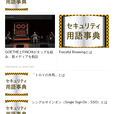
最後に、Hyper-V 2.0の利用について触れておこう。インスト
ールや管理方法は、基本的に1.0と変わらないので過去の記事を
参照してほしい。ここでは2.0で変更された部分を中心に説明す
る。
Windows Server 2008にHyper-Vをインストールする
（Windows Server Insider TIPS）
Hyper-Vの仮想マシンを作成する
（Windows Server
Insider TIPS）
GOETHEとFINCHIがタッグを組
Forceful Browsingとは
み、新メディアを創設
■
Hyper-V 2.0のインストール
Hyper-V 2.0のインストールは驚くほど簡単だ。冒頭で標準付
PR(FINCHI on GOETHE)
属と説明したとおり、Hyper-V 2.0はWindows Server 2008 R2の
「トロイの木馬」とは
「役割」にラインアップされている。つまり、IISなどと同様に
「役割の追加ウィザード」でHyper-Vを追加するだけだ。
シングルサインオン（Single Sign-On：SSO）とは