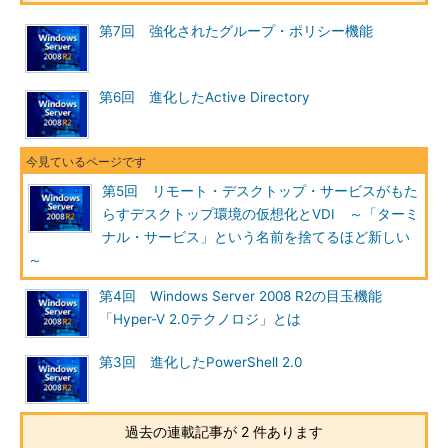
第7回 強化されたグループ・ポリシー機能
第6回 進化したActive Directory
Windows Server 2008 R2 のリモート・デスク
トップ・サービスの利用例
第5回 リモート・デスクトップ・サービスがもた
サーバ・ルームにあるアプリケーション環境をリ
らすデスクトップ環境の仮想化とVDI ～「ターミ
モートから操作することで、アプリケーションも
ナル・サービス」という名前を捨てるほど新しい
データも集中的に管理し、情報漏えいから守るこ
ともできる。また、クライアント・マシンに高い
～
性能や機能が必要なく、シンクライアントも利用
できるというメリットもある。
第4回 Windows Server 2008 R2の目玉機能
「Hyper-V 2.0テクノロジ」とは
この環境では、データの格納と処理を集約できるだけでなく、
第3回 進化したPowerShell 2.0
クライアント・マシンに高い性能や機能を必要としないため、シ
ンクライアント・ソリューションとしても利用されている。ま
た、Windows Server 2008 R2で採用されたリモート・デスクト
過去の連載記事が 2 件あります