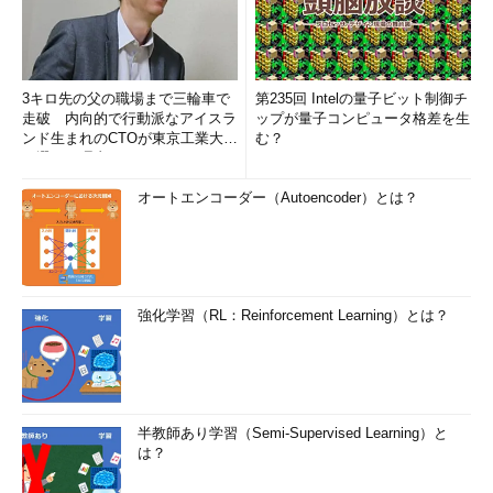
3キロ先の父の職場まで三輪車で
第235回 Intelの量子ビット制御チ
走破 内向的で行動派なアイスラ
ップが量子コンピュータ格差を生
ンド生まれのCTOが東京工業大学
む？
を選んだ理由 (1/2)
オートエンコーダー（Autoencoder）とは？
強化学習（RL：Reinforcement Learning）とは？
半教師あり学習（Semi-Supervised Learning）と
は？