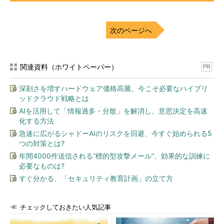
ップ用通信プロトコルの新バージョン「Remote Desktop
Protocol（RDP） 7.0」では、パフォーマンスや使い勝手が大幅
に強化され、ローカルのコンソールと比べてリモートであること
次のページへ
を感じさせないような工夫がなされている。その主要なポイント
は以下のとおりだ。
関連資料（ホワイトペーパー）
PR
パフォーマンス向上
マルチメディア・リダイレクト（クライアント側でマルチ
深刻さを増すハードウェア価格高騰、今こそ必要なハイブリ
メディアの処理を行うことで動画再生などを高速化）
ッドクラウド戦略とは
DirectXのリダイレクト（クライアント側でDirectXの処理
AIを活用して「情報過多・分散」を解消し、意思決定を高速
を行うことで描画を高速化）
化する方法
Aero Glassのサポート
急速に広がるシャドーAIのリスクを回避、今すぐ始められる5
つの対策とは?
10台までのマルチ・ディスプレイ構成のサポート
年間4000件送信される“標的型攻撃メール”、効果的な訓練に
例えば、リモート接続をした状態でAero Glass（ウィンドウの
必要なものは?
透過表示）を利用することも可能だ。
すぐ分かる、「セキュリティ教育計画」の立て方
« 前の回へ
チェックしておきたい人気記事
リモート・デスクトップ・サービスとVDIの関