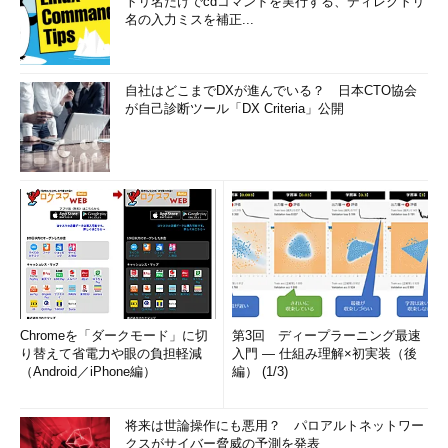
トリ名だけでcdコマンドを実行する、ディレクトリ
名の入力ミスを補正...
自社はどこまでDXが進んでいる？ 日本CTO協会
が自己診断ツール「DX Criteria」公開
Chromeを「ダークモード」に切
第3回 ディープラーニング最速
り替えて省電力や眼の負担軽減
入門 ― 仕組み理解×初実装（後
（Android／iPhone編）
編） (1/3)
将来は世論操作にも悪用？ パロアルトネットワー
クスがサイバー脅威の予測を発表