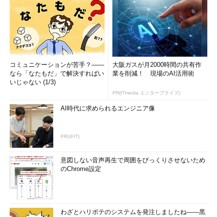
係
コミュニケーションが苦手？――
大阪ガスが月2000時間の共有作
なら「なたもだ」で解決すればい
業を削減！ 現場のAI活用術
いじゃない (1/3)
PR(ITmedia エンタープライズ)
AI時代に求められるエンジニア像
PR(＠IT)
意図しない音声再生で周囲をびっくりさせないため
のChrome設定
わざとハリボテのシステムを発注しましたね――黒