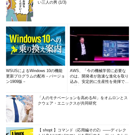
い三人の男 (1/3)
WSUSによるWindows 10の機能
AWS、「今の機械学習に必要な
更新プログラムの配布－バージョ
のは、開発者が急速な進化を取り
ン1909版－
込み、安定的に生産性を発揮でき
る基盤」 (1/2)
「人のモチベーションを高めるAI」をオムロンとス
クウェア・エニックスが共同研究
【 shopt 】コマンド（応用編その2）――ディレク