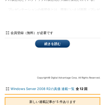
プレゼンテーションの仮想化とは、簡単にいえば画面（プレゼ
ンテーション・レイヤ）の仮想化であり、あたかも目の前のマシ
ンを触っているかのようにリモートのマシンを操作できる技術で
ある。従来のターミナル・サービスやリモート・デスクトップ接
続がこれに該当する。一方、デスクトップの仮想化は、1対1で結
会員登録（無料）が必要です
び付いていたPCとデスクトップ環境の関係を1対多に変える、も
しくはサーバの仮想化技術上に大量のクライアントPC環境を仮
続きを読む
想マシンとして構築したりするものである。それでは、これらの
仮想化技術をWindows Server 2008 R2の機能と結び付けて解説
していこう。
リモート・デスクトップ・サービスの強化ポイント
ここ数年、内部統制や情報漏えい対策などのキーワードに触発
Copyright© Digital Advantage Corp. All Rights Reserved.
されて、データの格納と処理をサーバ・ルーム（データセンタ
ー）内で実現しようとする動きがある。次の図は、これを
Windows Server 2008 R2の真価 連載一覧
全 12 回
Windows Server 2008 R2のリモート・デスクトップ・サービス
で実現する場合の構成の一例である。
新しい連載記事が 5 件あります