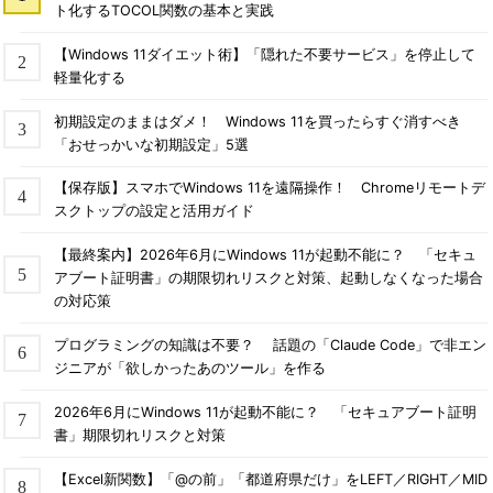
ト化するTOCOL関数の基本と実践
【Windows 11ダイエット術】「隠れた不要サービス」を停止して
軽量化する
初期設定のままはダメ！ Windows 11を買ったらすぐ消すべき
「おせっかいな初期設定」5選
【保存版】スマホでWindows 11を遠隔操作！ Chromeリモートデ
スクトップの設定と活用ガイド
【最終案内】2026年6月にWindows 11が起動不能に？ 「セキュ
アブート証明書」の期限切れリスクと対策、起動しなくなった場合
の対応策
プログラミングの知識は不要？ 話題の「Claude Code」で非エン
ジニアが「欲しかったあのツール」を作る
2026年6月にWindows 11が起動不能に？ 「セキュアブート証明
書」期限切れリスクと対策
【Excel新関数】「@の前」「都道府県だけ」をLEFT／RIGHT／MID