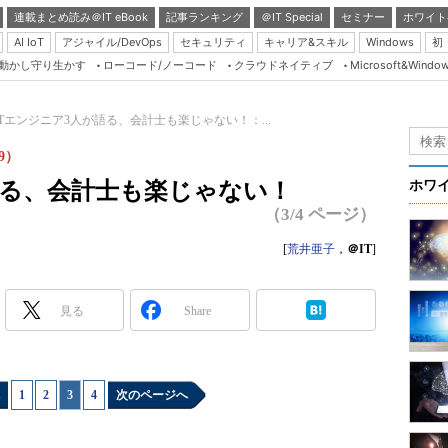
連載まとめ読み＠IT eBook
記事ランキング
＠IT Special
セミナー
ホワイト
AI IoT
アジャイル/DevOps
セキュリティ
キャリア&スキル
Windows
初
り動かし守り生かす
ローコード/ノーコード
クラウドネイティブ
Microsoft&Windo
Server & Storage
HTML5 + UX
ITエンジニア3人が語る、会計士も楽じゃない！：...
Smart & Social
9）
Coding Edge
語る、会計士も楽じゃない！
ホワ
Java Agile
（3/4 ページ）
Database Expert
[
荒井亜子
，
＠IT
]
Linux ＆ OSS
Master of IP Networ
見る
Share
Security & Trust
Test & Tools
1
|
2
|
3
|
4
次のページへ
Insider.NET
ブログ