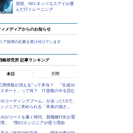
習得、NECネッツエスアイが選
んだITトレーニング
ティメディアからのお知らせ
リア採用の応募を受け付けています
戦略研究所 記事ランキング
月間
本日
応用情報が消える”って本当？ 「生成AI
パスポート」って何？ IT資格の今を読む
AIコーディングブーム」が去ったUSで、
エンジニアに求められる「本体の強さ」
AIがコードを書く時代、新職種FDEが需
要増」 7割のエンジニアが思う理由