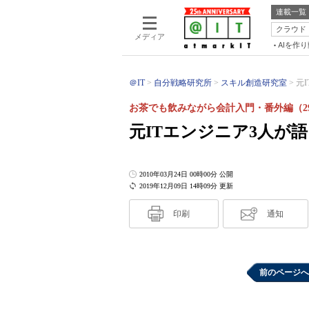
連載一覧
クラウド
メディア
AIを作
＠IT
自分戦略研究所
スキル創造研究室
元
お茶でも飲みながら会計入門・番外編（2
元ITエンジニア3人が
2010年03月24日 00時00分 公開
2019年12月09日 14時09分 更新
印刷
通知
前のページへ