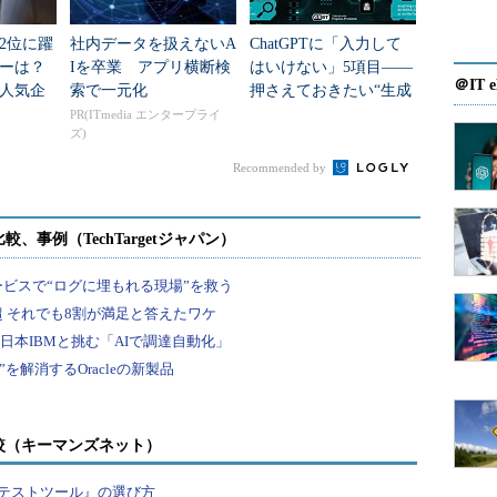
2位に躍
社内データを扱えないA
ChatGPTに「入力して
ダーは？
Iを卒業 アプリ横断検
はいけない」5項目――
＠IT e
人気企
索で一元化
押さえておきたい“生成
AIのNGリスト”
PR(ITmedia エンタープライ
ズ)
Recommended by
較（キーマンズネット）
テストツール』の選び方