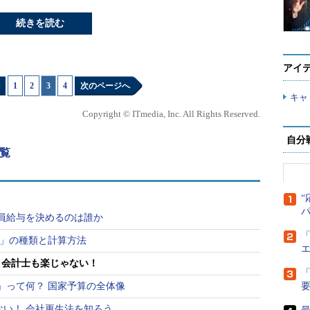
続きを読む
アイ
1
|
2
|
3
|
4
次のページへ
キャ
Copyright © ITmedia, Inc. All Rights Reserved.
自分
覧
“
員給与を決めるのは誰か
「
金」の種類と計算方法
、会計士も楽じゃない！
「
」って何？ 国家予算の全体像
ない！ 会社更生法を知ろう