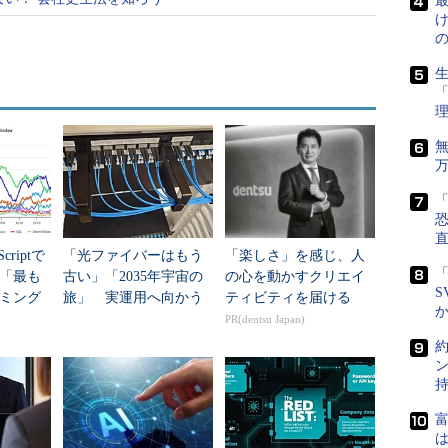
最
生
「
直
criptで
「光ファイバーはもう
「楽しさ」を感じ、人
「
年「最も
古い」「2035年宇宙の
の心を動かすクリエイ
S
ミング
旅」 実運用へ向かう
ティビティを届ける
データセンター新技術
PR(dentsu Japan)
富
は