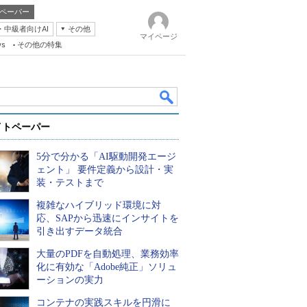
ペーパー
・中級者向けAI
その他
マイページ
ws
その他の特集
イトペーパー
5分で分かる「AI駆動開発エージ
ェント」 要件定義から設計・実
装・テストまで
複雑なハイブリッド環境に対
k
応、SAPから迅速にインサイトを
引き出すデータ統合
大量のPDFを自動処理、業務効率
化に有効な「Adobe純正」ソリュ
ーションの実力
コンテナの実践スキルを円滑に