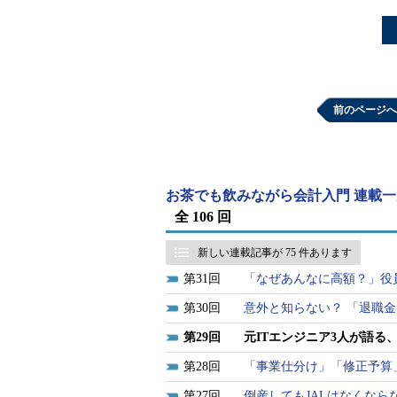
前のページへ
お茶でも飲みながら会計入門 連載一
全 106 回
新しい連載記事が 75 件あります
31
「なぜあんなに高額？」役
30
意外と知らない？ 「退職
29
元ITエンジニア3人が語る
28
「事業仕分け」「修正予算
27
倒産してもJALはなくなら