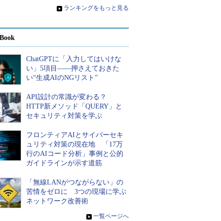
»
ランキングをもっと見る
Book
ChatGPTに「入力してはいけな
い」5項目――押さえておきた
い“生成AIのNGリスト”
API設計の常識が変わる？
HTTP新メソッド「QUERY」と
セキュリティ対策を学ぶ
フロンティアAIとサイバーセキ
ュリティ対策の現在地 「17万
行のAIコード分析」事例と公的
ガイドラインが示す道筋
「無線LANがつながらない」の
苦情をゼロに 3つの現場に学ぶ
ネットワーク改善術
»
一覧ページへ