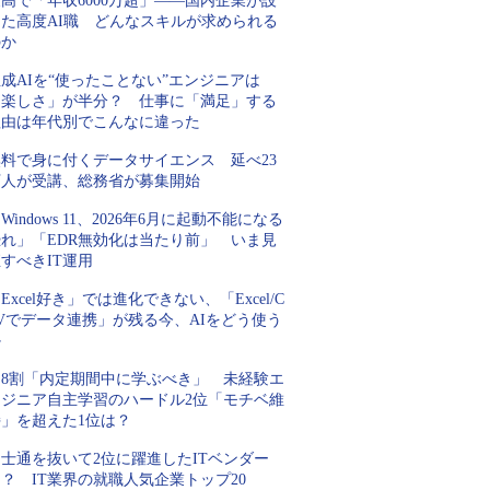
高で「年収6000万超」――国内企業が設
けた高度AI職 どんなスキルが求められる
のか
成AIを“使ったことない”エンジニアは
「楽しさ」が半分？ 仕事に「満足」する
理由は年代別でこんなに違った
無料で身に付くデータサイエンス 延べ23
万人が受講、総務省が募集開始
Windows 11、2026年6月に起動不能になる
恐れ」「EDR無効化は当たり前」 いま見
すべきIT運用
Excel好き」では進化できない、「Excel/C
Vでデータ連携」が残る今、AIをどう使う
か
約8割「内定期間中に学ぶべき」 未経験エ
ンジニア自主学習のハードル2位「モチベ維
持」を超えた1位は？
士通を抜いて2位に躍進したITベンダー
？ IT業界の就職人気企業トップ20