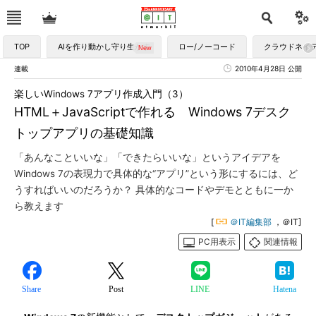
TOP
AIを作り動かし守り生かす
ロー/ノーコード
クラウドネイ
連載
2010年4月28日 公開
楽しいWindows 7アプリ作成入門（3）
HTML＋JavaScriptで作れる Windows 7デスク
トップアプリの基礎知識
「あんなこといいな」「できたらいいな」というアイデアを
Windows 7の表現力で具体的な“アプリ”という形にするには、ど
うすればいいのだろうか？ 具体的なコードやデモとともに一か
ら教えます
[
＠IT編集部
，＠IT]
PC用表示
関連情報
Share
Post
LINE
Hatena