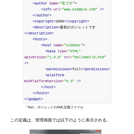
<author
name
=
"私です"
>
<info
url
=
"www.example.com"
/>
</author>
<copyright>
2006
</copyright>
<description>
最初のガジェットです
</description>
<hosts>
<host
name
=
"sidebar"
>
<base
type
=
"HTML"
apiVersion
=
"1.0.0"
src
=
"HelloWorld.htm"
/>
<permissions>
full
</permissions>
<platform
minPlatformVersion
=
"0.3"
/>
</host>
</hosts>
</gadget>
「Test」ガジェットのXML定義ファイル
この定義は、管理画面では以下のように表示される。