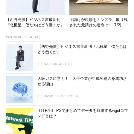
【西野亮廣】ビジネス書最新刊
下請けが現場をトンズラ。取り残
『北極星 僕たちはどう働くか』
された元請けの運命は？ (1/2)
PR(FINCHI on GOETHE)
【西野亮廣】ビジネス書最新刊『北極星 僕たちは
どう働くか』
PR(FINCHI on GOETHE)
大阪ガスに学ぶ！ 大手企業が生成AI導入を成功さ
せる理由
PR(ITmedia エンタープライズ)
HTTP/HTTPSでまとめてデータを取得するwgetコマ
ンドとは？