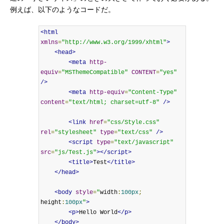
例えば、以下のようなコードだ。
<html
xmlns
=
"http://www.w3.org/1999/xhtml"
>
<head>
<meta
http-
equiv
=
"MSThemeCompatible"
CONTENT
=
"yes"
/>
<meta
http-equiv
=
"Content-Type"
content
=
"text/html; charset=utf-8"
/>
<link
href
=
"css/Style.css"
rel
=
"stylesheet"
type
=
"text/css"
/>
<script
type
=
"text/javascript"
src
=
"js/Test.js"
></script>
<title>
Test
</title>
</head>
<body
style
=
"
width
:
100px
;
height
:
100px
"
>
<p>
Hello World
</p>
</body>