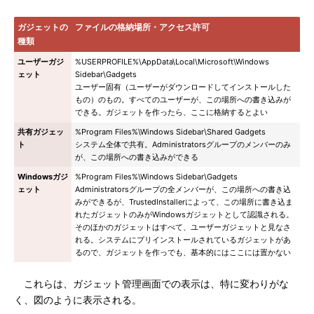
ガジェットの
ファイルの格納場所・アクセス許可
種類
ユーザーガジ
%USERPROFILE%\AppData\Local\Microsoft\Windows
ェット
Sidebar\Gadgets
ユーザー固有（ユーザーがダウンロードしてインストールした
もの）のもの。すべてのユーザーが、この場所への書き込みが
できる。ガジェットを作ったら、ここに格納するとよい
共有ガジェッ
%Program Files%\Windows Sidebar\Shared Gadgets
ト
システム全体で共有。Administratorsグループのメンバーのみ
が、この場所への書き込みができる
Windowsガジ
%Program Files%\Windows Sidebar\Gadgets
ェット
Administratorsグループの全メンバーが、この場所への書き込
みができるが、TrustedInstallerによって、この場所に書き込ま
れたガジェットのみがWindowsガジェットとして認識される。
そのほかのガジェットはすべて、ユーザーガジェットと見なさ
れる。システムにプリインストールされているガジェットがあ
るので、ガジェットを作っでも、基本的にはここには置かない
これらは、ガジェット管理画面での表示は、特に変わりがな
く、図のように表示される。