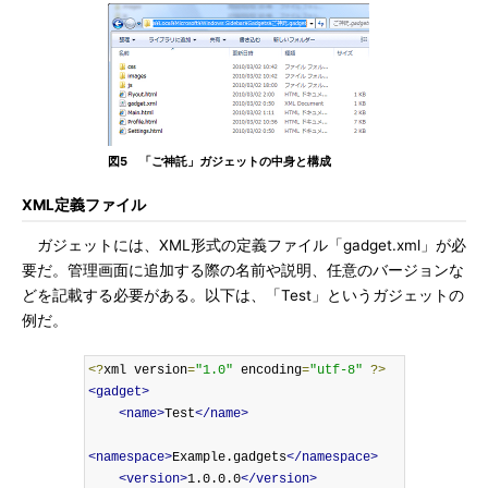
図5 「ご神託」ガジェットの中身と構成
XML定義ファイル
ガジェットには、XML形式の定義ファイル「gadget.xml」が必
要だ。管理画面に追加する際の名前や説明、任意のバージョンな
どを記載する必要がある。以下は、「Test」というガジェットの
例だ。
<?
xml version
=
"1.0"
 encoding
=
"utf-8"
?>
<gadget>
<name>
Test
</name>
<namespace>
Example.gadgets
</namespace>
<version>
1.0.0.0
</version>