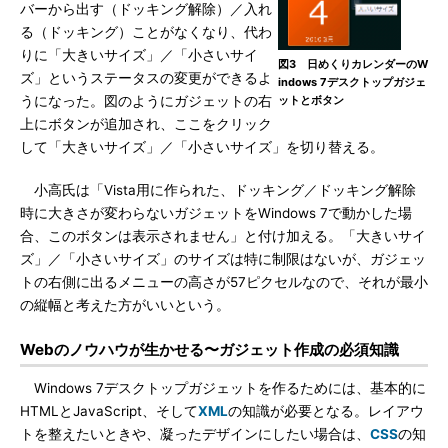
バーから出す（ドッキング解除）／入れ
る（ドッキング）ことがなくなり、代わ
りに「大きいサイズ」／「小さいサイ
図3 日めくりカレンダーのW
ズ」というステータスの変更ができるよ
indows 7デスクトップガジェ
うになった。図のようにガジェットの右
ットとボタン
上にボタンが追加され、ここをクリック
して「大きいサイズ」／「小さいサイズ」を切り替える。
小高氏は「Vista用に作られた、ドッキング／ドッキング解除
時に大きさが変わらないガジェットをWindows 7で動かした場
合、このボタンは表示されません」と付け加える。「大きいサイ
ズ」／「小さいサイズ」のサイズは特に制限はないが、ガジェッ
トの右側に出るメニューの高さが57ピクセルなので、それが最小
の縦幅と考えた方がいいという。
Webのノウハウが生かせる〜ガジェット作成の必須知識
Windows 7デスクトップガジェットを作るためには、基本的に
HTMLとJavaScript、そして
XML
の知識が必要となる。レイアウ
トを整えたいときや、凝ったデザインにしたい場合は、
CSS
の知