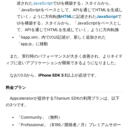
述された
JavaScript
でUIを構築する」スタイルから、
「JavaScriptをベースとして、APIを通じてHTMLを生成し
ていく」ように方向転換
HTML
に記述された
JavaScript
で
UIを構築する」スタイルから、「JavaScriptをベースとし
て、APIを通じてHTMLを生成していく」ように方向転換
「tiapp.xml」内でのUI記述が、新しく追加された
「app.js」に移動
また、実行時のパフォーマンスが大きく改善され、よりネイテ
ィブに近いアプリケーションが開発できるようになりました。
なお1.0.0から、
iPhone SDK 3.1
以上が必須です。
料金プラン
Appceleratorが提供するTitanium SDKの利用プランは、以下
の3つです。
「Community」（無料）
「Professional」（$199／開発者／月）プレミアムサポー