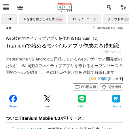
TOP
AIを作り動かし守り生かす
ロー/ノーコード
クラウドネイ
連載
2010年5月17日 公開
Web技術でネイティブアプリを作れるTitanium（2）
Titaniumで始めるモバイルアプリ作成の基礎知識
（1/3 ページ）
iPad/iPhone VS Androidに戸惑っているWebデザイナ／開発者の
ために、Web技術でネイティブアプリを作れるオープンソースの
開発ツールを紹介し、その利点や使い方を連載で解説します
[
立薗理彦
，＠IT]
PC用表示
関連情報
Share
Post
LINE
Hatena
ついにTitanium Mobile 1.0がリリース！