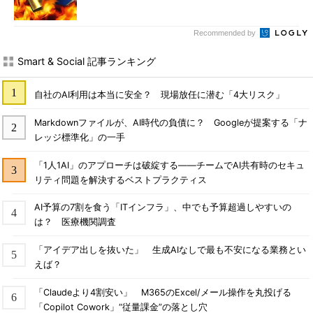
Recommended by
Smart & Social 記事ランキング
自社のAI利用は本当に安全？ 現場放任に潜む「4大リスク」
Markdownファイルが、AI時代の負債に？ Googleが提案する「ナ
レッジ標準化」の一手
「1人1AI」のアプローチは破綻する――チームでAI共有時のセキュ
リティ問題を解決するベストプラクティス
AI予算の7割を食う「ITインフラ」、中でも予算超過しやすいの
は？ 医療機関調査
「アイデア出しを抜いた」 生成AIなしで最も不安になる業務とい
えば？
「Claudeより4割安い」 M365のExcel/メール操作を丸投げる
「Copilot Cowork」“従量課金”の落とし穴