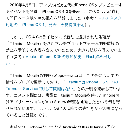
2010年4月8日、アップルは次世代のiPhone OSをプレビューす
るイベントを開催、iPhone OS 4.0を発表し、デベロッパに向け
て即日ベータ版SDKの配布を開始しました（参考：
マルチタスク
対応の「iPhone OS 4」発表 今夏提供予定
）。
しかし、OS 4.0のライセンスで新たに追加された条項が
「Titanium Mobile」を含むマルチプラットフォーム開発環境の
禁止を示唆する内容を含んでいたため、大きな波紋を呼んでいま
す（参考：
Apple、iPhone SDKの規約変更 Flash締め出し
か
）。
Titanium Mobileの開発元Appceleratorは、この件についての
情報をブログで更新しており、「
TitaniumはiPhone OS SDKの
Terms of Serviceに対して問題はない
」との声明を発表していま
す。コメント欄には、実際にTitanium Mobileを使ったiPhone向
けアプリケーションがApp Storeの審査を通過したという例も寄
せられています。しかし、OS 4.0以降での先行きが不透明になっ
ていることは確かです。
本稿では、iPhoneだけでなく
Android
や
BlackBerry
（予定）