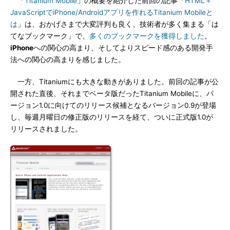
「
Titanium Mobile
」の概要を紹介した前回の記事「
HTML＋
JavaScriptでiPhone/Androidアプリを作れるTitanium Mobileと
は
」は、おかげさまで大変評判も良く、技術者が多く集まる「は
てなブックマーク」で、
多くのブックマークを獲得しました
。
iPhone
への関心の高まり、そしてよりスピード感のある開発手
法への関心の高まりを感じました。
一方、Titaniumにも大きな動きがありました。前回の記事が公
開された直後、それまでベータ版だったTitanium Mobileに、バ
ージョン1.0に向けてのリリース候補となるバージョン0.9が登場
し、毎週月曜日の修正版のリリースを経て、ついに正式版1.0が
リリースされました。