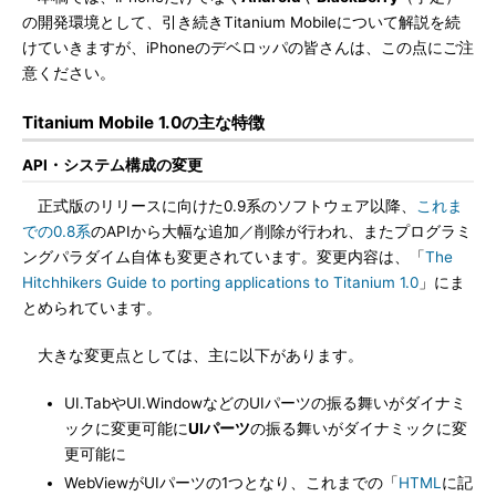
の開発環境として、引き続きTitanium Mobileについて解説を続
けていきますが、iPhoneのデベロッパの皆さんは、この点にご注
意ください。
Titanium Mobile 1.0の主な特徴
API・システム構成の変更
正式版のリリースに向けた0.9系のソフトウェア以降、
これま
での0.8系
のAPIから大幅な追加／削除が行われ、またプログラミ
ングパラダイム自体も変更されています。変更内容は、「
The
Hitchhikers Guide to porting applications to Titanium 1.0
」にま
とめられています。
大きな変更点としては、主に以下があります。
UI.TabやUI.WindowなどのUIパーツの振る舞いがダイナミ
ックに変更可能に
UIパーツ
の振る舞いがダイナミックに変
更可能に
WebViewがUIパーツの1つとなり、これまでの「
HTML
に記