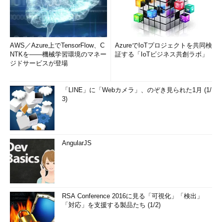
AWS／Azure上でTensorFlow、C
AzureでIoTプロジェクトを共同検
NTKを――機械学習環境のマネー
証する「IoTビジネス共創ラボ」
ジドサービスが登場
「LINE」に「Webカメラ」、のぞき見られた1月 (1/
3)
AngularJS
RSA Conference 2016に見る「可視化」「検出」
「対応」を支援する製品たち (1/2)