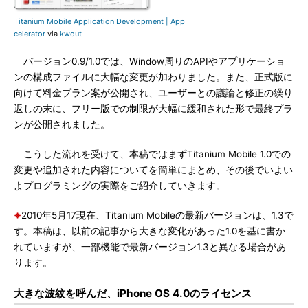
Titanium Mobile Application Development | App
celerator
via
kwout
バージョン0.9/1.0では、Window周りのAPIやアプリケーショ
ンの構成ファイルに大幅な変更が加わりました。また、正式版に
向けて料金プラン案が公開され、ユーザーとの議論と修正の繰り
返しの末に、フリー版での制限が大幅に緩和された形で最終プラ
ンが公開されました。
こうした流れを受けて、本稿ではまずTitanium Mobile 1.0での
変更や追加された内容についてを簡単にまとめ、その後でいよい
よプログラミングの実際をご紹介していきます。
※
2010年5月17現在、Titanium Mobileの最新バージョンは、1.3で
す。本稿は、以前の記事から大きな変化があった1.0を基に書か
れていますが、一部機能で最新バージョン1.3と異なる場合があ
ります。
大きな波紋を呼んだ、iPhone OS 4.0のライセンス