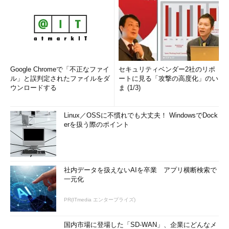
Google Chromeで「不正なファイ
セキュリティベンダー2社のリポ
ル」と誤判定されたファイルをダ
ートに見る「攻撃の高度化」のい
ウンロードする
ま (1/3)
Linux／OSSに不慣れでも大丈夫！ WindowsでDock
erを扱う際のポイント
社内データを扱えないAIを卒業 アプリ横断検索で
一元化
PR(ITmedia エンタープライズ)
国内市場に登場した「SD-WAN」、企業にどんなメ