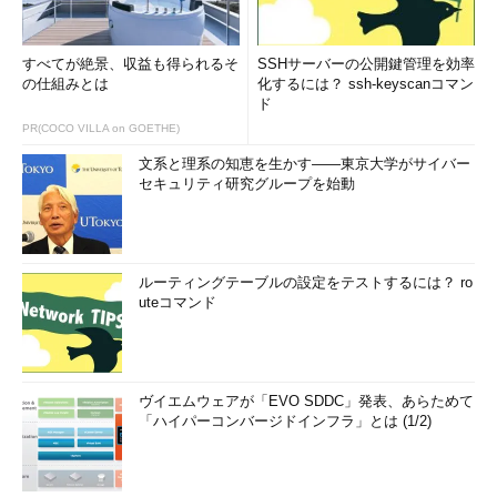
すべてが絶景、収益も得られるそ
SSHサーバーの公開鍵管理を効率
の仕組みとは
化するには？ ssh-keyscanコマン
ド
PR(COCO VILLA on GOETHE)
文系と理系の知恵を生かす――東京大学がサイバー
セキュリティ研究グループを始動
ルーティングテーブルの設定をテストするには？ ro
uteコマンド
ヴイエムウェアが「EVO SDDC」発表、あらためて
「ハイパーコンバージドインフラ」とは (1/2)