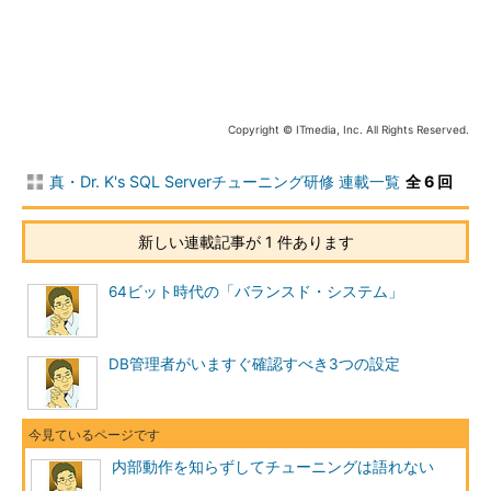
が足りないなどが挙げられます。
第2回で紹介した「バランス
ド・システム」
にのっとって作られているかを確認しましょう。
どのデータをページバッファ内に保持するかは、ストレージエ
ンジンが判断します。更新済みページ（ダーティページ）は、チ
Copyright © ITmedia, Inc. All Rights Reserved.
ェックポイント処理によるバッファフラッシュが完了するまで
は、必ずページバッファ内に保持されます。未更新のデータペー
真・Dr. K's SQL Serverチューニング研修 連載一覧
全 6 回
ジは、メモリ上のページバッファ不足が発生すると、LRUアルゴ
リズムにより、バッファ内から破棄されます。
新しい連載記事が 1 件あります
未更新のデータページが、どれだけの時間ページバッファ内に
保持されたかを確認するためには、SQL Serverパフォーマンス
64ビット時代の「バランスド・システム」
カウンターの、Buffer Manager : Page Life expectancyを参照し
ます。単位は秒で、最低でもこの値は、300（5分間）以上が推
奨値です。
DB管理者がいますぐ確認すべき3つの設定
PageLatch
PageLatchは、ページ分割時に発生する待ちです。INSERT文
内部動作を知らずしてチューニングは語れない
によって、ページ内にあるデータがページの保持可能な上限数に