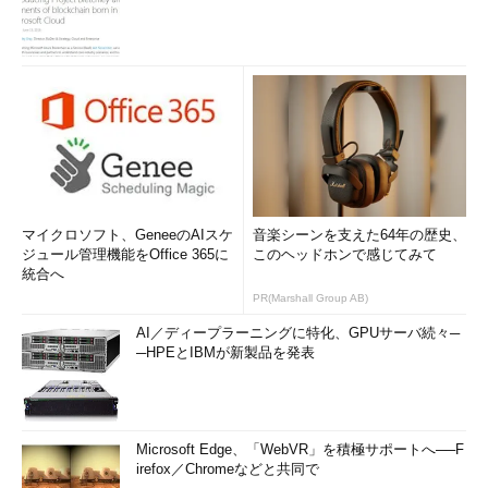
マイクロソフト、GeneeのAIスケ
音楽シーンを支えた64年の歴史、
ジュール管理機能をOffice 365に
このヘッドホンで感じてみて
統合へ
PR(Marshall Group AB)
AI／ディープラーニングに特化、GPUサーバ続々─
─HPEとIBMが新製品を発表
Microsoft Edge、「WebVR」を積極サポートへ──F
irefox／Chromeなどと共同で