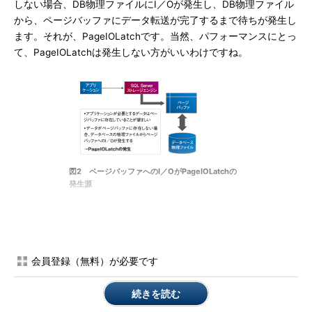
しない場合、DB物理ファイルにI／Oが発生し、DB物理ファイル
から、ページバッファにデータ転送が完了するまで待ちが発生し
ます。それが、PageIOLatchです。当然、パフォーマンスにとっ
て、PageIOLatchは発生しない方がいいわけですね。
図2 ページバッファへのI／OがPageIOLatchの
発生源
この図のように、ページバッファがキャッシュの働きをしま
す。そのため、アプリケーションで必要なデータは、常にページ
バッファにあるようにしておけば、最大限のパフォーマンスを得
られます。
会員登録（無料）が必要です
PageIOLatchが発生する原因は、メモリ上のページバッファの
続きを読む
量が少ない、またDB物理ファイルのあるストレージのI／O 帯域