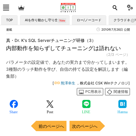
TOP
AIを作り動かし守り生かす
ロー/ノーコード
クラウドネイ
連載
2010年7月26日 公開
真・Dr. K's SQL Serverチューニング研修（3）
内部動作を知らずしてチューニングは語れない
（2/3 ページ）
パラメータの設定値で、あなたの実力まで分かってしまいます。
3種類のラッチ動作を学び、自信の持てる設定を解説します（編
集部）
[
熊澤幸生
，株式会社 CSK Winテクノロジ]
PC用表示
関連情報
Share
Post
LINE
Hatena
前のページへ
次のページへ