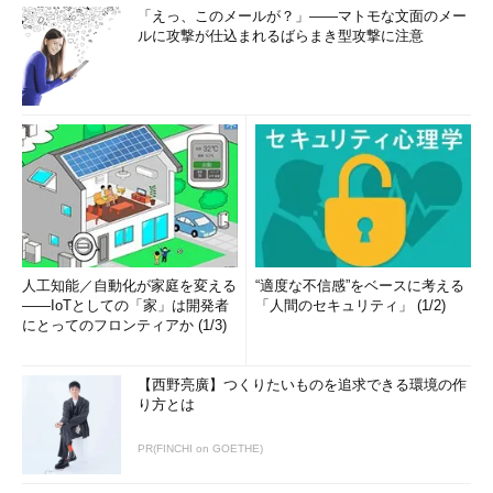
「えっ、このメールが？」――マトモな文面のメー
ルに攻撃が仕込まれるばらまき型攻撃に注意
人工知能／自動化が家庭を変える
“適度な不信感”をベースに考える
――IoTとしての「家」は開発者
「人間のセキュリティ」 (1/2)
にとってのフロンティアか (1/3)
【西野亮廣】つくりたいものを追求できる環境の作
り方とは
PR(FINCHI on GOETHE)