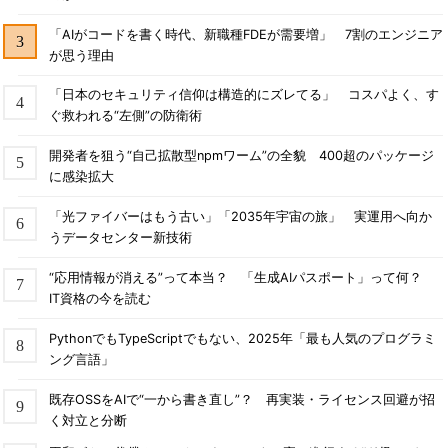
「AIがコードを書く時代、新職種FDEが需要増」 7割のエンジニア
が思う理由
「日本のセキュリティ信仰は構造的にズレてる」 コスパよく、す
ぐ救われる“左側”の防衛術
開発者を狙う“自己拡散型npmワーム”の全貌 400超のパッケージ
に感染拡大
「光ファイバーはもう古い」「2035年宇宙の旅」 実運用へ向か
うデータセンター新技術
“応用情報が消える”って本当？ 「生成AIパスポート」って何？
IT資格の今を読む
PythonでもTypeScriptでもない、2025年「最も人気のプログラミ
ング言語」
既存OSSをAIで“一から書き直し”？ 再実装・ライセンス回避が招
く対立と分断