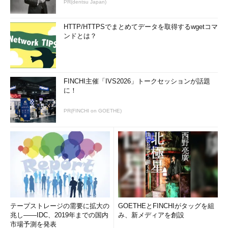
PR(dentsu Japan)
HTTP/HTTPSでまとめてデータを取得するwgetコマ
ンドとは？
FINCHI主催「IVS2026」トークセッションが話題
に！
PR(FINCHI on GOETHE)
テープストレージの需要に拡大の
GOETHEとFINCHIがタッグを組
兆し――IDC、2019年までの国内
み、新メディアを創設
市場予測を発表