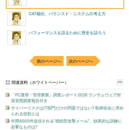
達した場合、ストレージエンジンがページを2つに分割し、その
中にあるデータが均等になるようにデータを移動します。このと
CAT秘伝、バランスド・システムの考え方
き、インデックスもアップデートされます。この一連の作業を行
うときに、データのI／Oが発生します。これがPageLatchです。
パフォーマンスを語るために歴史を語ろう
前のページへ
次のページへ
関連資料（ホワイトペーパー）
PR
図3 PageLatchの発生場所
「PC運用・管理業務」調査レポート2026 ランサムウェア対
策実態調査報告付き
図3を見てください。ページ1には「1」「4」「6」「8」とい
サイバーリスクはIT部門だけの問題ではない? 取締役会に求め
う値を持つデータが入っています。1つのページには4つのデータ
られる役割とは
しか入らない、という前提があるとしましょう。つまり、このペ
年間4000件送信される“標的型攻撃メール”、効果的な訓練に
ージ1はもういっぱいの状態です。ここに「5」という値を
必要なものは?