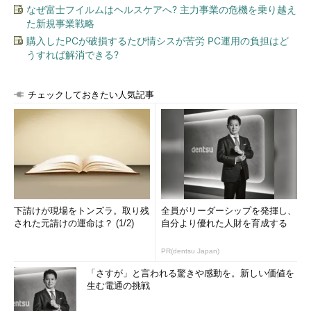
INSERTしたとしましょう。
なぜ富士フイルムはヘルスケアへ? 主力事業の危機を乗り越え
た新規事業戦略
すでにページ1はいっぱいの状態なので、ストレージエンジン
購入したPCが破損するたび情シスが苦労 PC運用の負担はど
はページ1ー1とページ1-2の2つに分割します。ページ1-1には
うすれば解消できる?
「1」と「4」が、ページ1-2には「6」「8」が格納され、さらに
インデックスが書き換えられます。このページ分割時に
チェックしておきたい人気記事
PageLatchが発生するわけです。
これはクラスタ化インデックスカラムの選定を適切に行う、ま
たインデックス作成時のfillfactor値が正しい設定で行われていれ
ば問題はないはずです。つまり、PageLatchは初期の物理設計に
起因する問題となりますので、必ず最初につぶしておきたいもの
です。
下請けが現場をトンズラ。取り残
全員がリーダーシップを発揮し、
Latch
された元請けの運命は？ (1/2)
自分より優れた人財を育成する
PR(dentsu Japan)
「さすが」と言われる驚きや感動を。新しい価値を
生む電通の挑戦