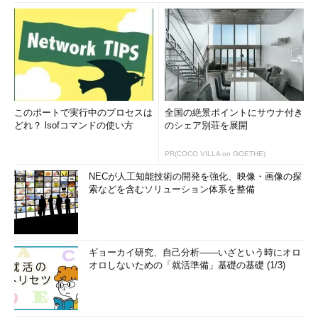
このポートで実行中のプロセスは
全国の絶景ポイントにサウナ付き
どれ？ lsofコマンドの使い方
のシェア別荘を展開
PR(COCO VILLA on GOETHE)
NECが人工知能技術の開発を強化、映像・画像の探
索などを含むソリューション体系を整備
ギョーカイ研究、自己分析――いざという時にオロ
オロしないための「就活準備」基礎の基礎 (1/3)