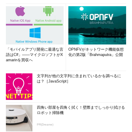
「モバイルアプリ開発に最適な言
OPNFVがネットワーク機能仮想
語はC#」――マイクロソフトがX
化の第2版「Brahmaputra」公開
amarinを買収へ
文字列が他の文字列に含まれているかを調べるに
は？［JavaScript］
四角い部屋を四角く拭く！壁際までしっかり拭ける
ロボット掃除機
PR(Dreame)