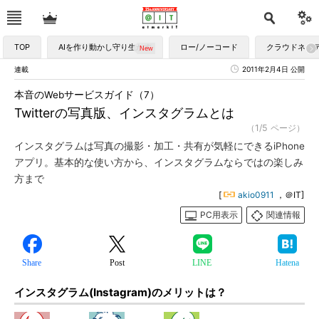
TOP
AIを作り動かし守り生かす
ロー/ノーコード
クラウドネイ
連載
2011年2月4日 公開
本音のWebサービスガイド（7）
Twitterの写真版、インスタグラムとは
（1/5 ページ）
インスタグラムは写真の撮影・加工・共有が気軽にできるiPhone
アプリ。基本的な使い方から、インスタグラムならではの楽しみ
方まで
[
akio0911
，＠IT]
PC用表示
関連情報
Share
Post
LINE
Hatena
インスタグラム(Instagram)のメリットは？