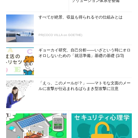
ソリューション体系を整備
すべてが絶景、収益も得られるその仕組みとは
PR(COCO VILLA on GOETHE)
ギョーカイ研究、自己分析――いざという時にオロ
オロしないための「就活準備」基礎の基礎 (1/3)
「えっ、このメールが？」――マトモな文面のメー
ルに攻撃が仕込まれるばらまき型攻撃に注意