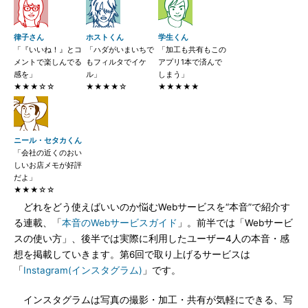
律子さん
ホストくん
学生くん
「『いいね！』とコ
「ハダがいまいちで
「加工も共有もこの
メントで楽しんでる
もフィルタでイケ
アプリ1本で済んで
感を」
ル」
しまう」
★★★☆☆
★★★★☆
★★★★★
ニール・セタカくん
「会社の近くのおい
しいお店メモが好評
だよ」
★★★☆☆
どれをどう使えばいいのか悩むWebサービスを“本音”で紹介す
る連載、「
本音のWebサービスガイド
」。前半では「Webサービ
スの使い方」、後半では実際に利用したユーザー4人の本音・感
想を掲載していきます。第6回で取り上げるサービスは
「
Instagram(インスタグラム)
」です。
インスタグラムは写真の撮影・加工・共有が気軽にできる、写