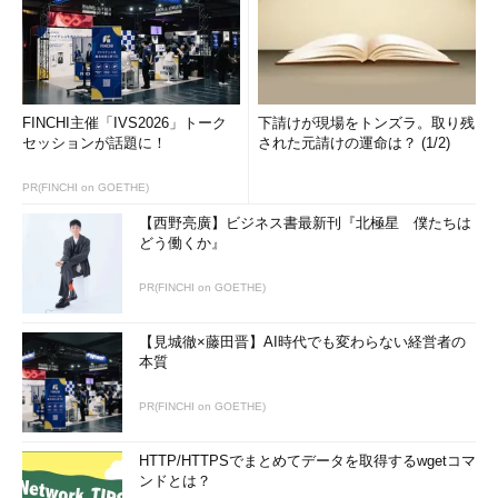
FINCHI主催「IVS2026」トーク
下請けが現場をトンズラ。取り残
セッションが話題に！
された元請けの運命は？ (1/2)
PR(FINCHI on GOETHE)
【西野亮廣】ビジネス書最新刊『北極星 僕たちは
どう働くか』
PR(FINCHI on GOETHE)
【見城徹×藤田晋】AI時代でも変わらない経営者の
本質
PR(FINCHI on GOETHE)
HTTP/HTTPSでまとめてデータを取得するwgetコマ
ンドとは？