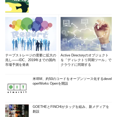
テープストレージの需要に拡大の
Active Directoryのオブジェクト
兆し――IDC、2019年までの国内
を「ディレクトリ同期ツール」で
市場予測を発表
クラウドに同期する
米IBM、約50のコードをオープンソース化するdevel
operWorks Openを開設
GOETHEとFINCHIがタッグを組み、新メディアを
創設