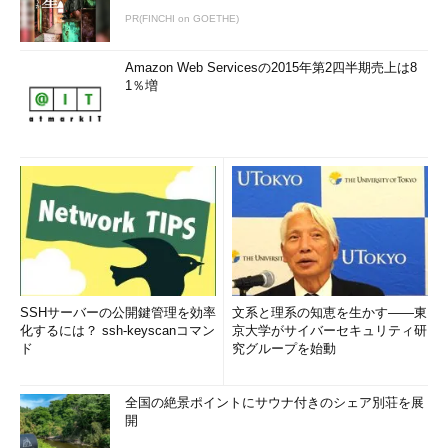
PR(FINCHI on GOETHE)
Amazon Web Servicesの2015年第2四半期売上は8
1％増
SSHサーバーの公開鍵管理を効率
文系と理系の知恵を生かす――東
化するには？ ssh-keyscanコマン
京大学がサイバーセキュリティ研
ド
究グループを始動
全国の絶景ポイントにサウナ付きのシェア別荘を展
開