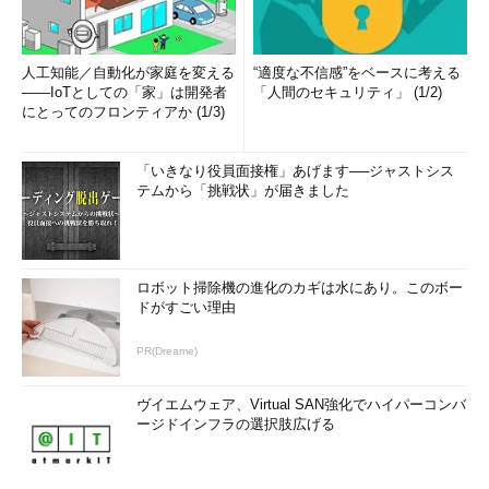
人工知能／自動化が家庭を変える
“適度な不信感”をベースに考える
――IoTとしての「家」は開発者
「人間のセキュリティ」 (1/2)
にとってのフロンティアか (1/3)
「いきなり役員面接権」あげます──ジャストシス
テムから「挑戦状」が届きました
ロボット掃除機の進化のカギは水にあり。このボー
ドがすごい理由
PR(Dreame)
ヴイエムウェア、Virtual SAN強化でハイパーコンバ
ージドインフラの選択肢広げる