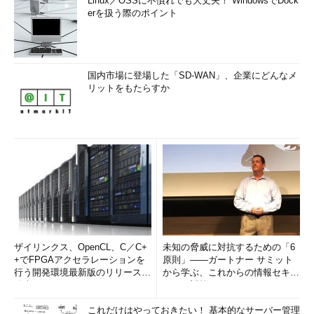
Linux／OSSに不慣れでも大丈夫！ WindowsでDock
う構成で利用するケースを取り上げる。詳細な要件は
erを扱う際のポイント
「
Hardware Considerations for RemoteFX［英語］（TechNet
サイト）
」を参照していただきたい。
国内市場に登場した「SD-WAN」、企業にどんなメ
項目
内容
リットをもたらすか
サーバCPU
仮想化機能を備えていてHyper-Vが実行できるようになっている
だけでなく、仮想環境におけるページングを高速化する
SLAT（Second Level Address Translation）機能（Intel EPT：
Extended Page TablesやAMD RVI：Rapid Virtualization
Indexing）も持っていること。最近（2009年半ば以降）のCPU
ならばほとんど備えているはず
GPU
3D処理をサポートするGPUを搭載したグラフィックス・カー
ド。将来は分からないが、少なくとも現在のHyper-Vでは、サー
バ上に物理グラフィックス・カードの装着が必須である。CPUの
内蔵グラフィックスは使用不可。専用の独立したカードで、メイ
ン・メモリとは独立したVRAMを持っていること。GPUの速度も
重要だが、多数のRemoteFXクライアントをサポートするために
ザイリンクス、OpenCL、C／C+
未知の脅威に対抗するための「6
は、なるべく多くのグラフィックス・メモリ（VRAM）を持つも
+でFPGAアクセラレーションを
原則」――ガートナー サミット
のが望ましい。最大4枚までのグラフィックス・カードを利用す
行う開発環境最新版のリリースを
から学ぶ、これからの情報セキュ
ることもできるが、その場合はすべて同じ仕様が要求される。ド
発表
リティ対策
ライバはDirectX 9.0cとDirectX 10.0をサポートしたWDDM形式
のものがインストールされていること。利用できるグラフィック
これだけはやっておきたい！ 基本的なサーバー管理