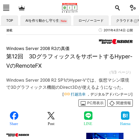
TOP
AIを作り動かし守り生かす
ロー/ノーコード
クラウドネイ
連載
2011年4月14日 公開
Windows Server 2008 R2の真価
第12回 3DグラフィックスをサポートするHyper-
VのRemoteFX
（1/3 ページ）
Windows Server 2008 R2 SP1のHyper-Vでは、仮想マシン環境
で3Dグラフィックス機能のDirect3Dが使えるようになった。
[
打越浩幸
，デジタルアドバンテージ]
PC用表示
関連情報
Share
Post
LINE
Hatena