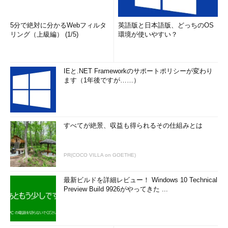
導入されており、ゲストOSからの3D描画命令は、
実際にサーバ上のグラフィックス・カードのGPU
を使って描画される。複数のゲストからの描画要
5分で絶対に分かるWebフィルタ
英語版と日本語版、どっちのOS
求を処理するため、VRAMは固定サイズで分割さ
リング（上級編） (1/5)
環境が使いやすい？
れている。そのためVRAMの容量によって、3D描
画を実行可能なゲストOSの数が制限される（3D描
画を使わないゲストOSの最大数は、従来通りほか
のリソースで制限される）。VRAMに書き込まれ
IEと.NET Frameworkのサポートポリシーが変わり
た画面データは単なるビットマップ・データとし
ます（1年後ですが……）
てクライアント側へ送信され、そこで描画され
る。クライアント側には3Dグラフィックス・カー
ドは不要である。RDP 7.1は、3D画面やマルチメデ
ィア・データなどのビットマップ・データの転送
に適した新しい通信プロトコル。データはCPU＋
すべてが絶景、収益も得られるその仕組みとは
GPUで圧縮するか、ハードウェア・エンコーダを
使って圧縮する。
PR(COCO VILLA on GOETHE)
サーバ・コンピュータにGPUを搭載したグラフィックス・カー
最新ビルドを詳細レビュー！ Windows 10 Technical
ドを載せ、そのGPUを仮想マシンから利用している。複数の仮想
Preview Build 9926がやってきた ...
マシンから1つのGPUを共有するため、各仮想マシン（図中の
「
ゲストOS
」）には仮想のGPUハードウェアを駆動するドライ
バ（vGPUドライバ）をインストールしている。各仮想マシンか