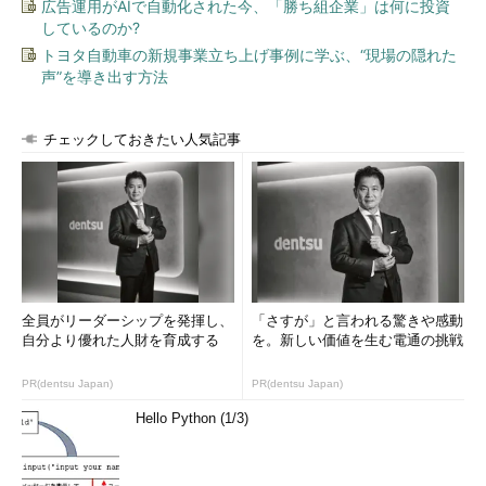
広告運用がAIで自動化された今、「勝ち組企業」は何に投資
しているのか?
RemoteFXとは
トヨタ自動車の新規事業立ち上げ事例に学ぶ、“現場の隠れた
RemoteFXは、Windows Server 2008 R2 SP1のHyper-Vで実現
声”を導き出す方法
される、RD仮想化ホスト／RDセッション・ホストで強化された
機能の1つである。これを使うと、仮想マシン環境において3Dグ
チェックしておきたい人気記事
ラフィックス（Direct3D）の利用が可能になる。
今までのHyper-Vの仮想マシンでは、グラフィックスは2D描画
のみに限定されており、3Dグラフィックス機能（Direct3D）は
利用できなかった。Direct3Dはゲームで利用されることが多い
が、実際にはマルチメディア系のアプリケーションで利用される
こともあるし、最近ではSilverlightやOffice 2010のような一般ア
プリケーションでも利用されることがある。つまり、ビジネス用
全員がリーダーシップを発揮し、
「さすが」と言われる驚きや感動
自分より優れた人財を育成する
を。新しい価値を生む電通の挑戦
途でも3Dグラフィックスの需要は高まっており、仮想デスクト
ップでも3Dグラフィックス機能の提供が望まれている。
PR(dentsu Japan)
PR(dentsu Japan)
このような要望に応えるため、Windows Server 2008 R2 SP1
Hello Python (1/3)
のHyper-Vでは、仮想マシンで3Dグラフィックス機能を利用する
技術「RemoteFX」が実装された。リモート・デスクトップ上で