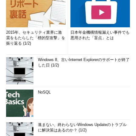
RDP 7.1プロトコルをサポートしたリモート・デスクトップのク
ライアント・プログラム（もしくは専用ハードウェアであるシ
ン・クライアント端末）が必要である。従来のHyper-Vでは、仮
想マシンのコンソール画面を表示するためにvmconnect.exeとい
2015年、セキュリティ業界に激
日本年金機構情報漏えい事件でも
うプログラム（「仮想マシン接続」アプリケーション）を利用し
震をもたらした「標的型攻撃」を
悪用された「盲点」とは
ていたが（TIPS「
Hyper-Vの仮想マシンへのショートカットを作
振り返る (1/2)
成する
」参照）、これはRemoteFXのデスクトップ画面を表示す
るためには利用できない。vmconnect.exeを利用した場合、ゲス
Windows 8、古いInternet Explorerのサポートが終了
トOSのブート画面は表示されるが、ゲストOSが起動して
した日 (1/2)
RemoteFXのドライバが有効になった時点で、vmconnect.exeの
画面には何も表示されなくなる。その後は、リモート・デスクト
ップ接続経由でしか仮想マシンにアクセスできなくなるので注意
する。
NoSQL
« 前の回へ
RemoteFXのインストール
進まない、終わらないWindows Updateのトラブル
に解決策はあるのか？ (1/2)