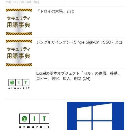
ョン
PR(FINCHI on GOETHE)
仮想環境における3Dの実装方式の違い
「トロイの木馬」とは
RemoteFXと、ソフトウェア・エミュレーション方式の比較。RemoteFXでは
実際のグラフィックス・カードを利用するため、性能は高いが、サーバにグラ
フィックス・カードが必要、サポートするクライアント数を増やすためには大
量のVRAMが必要など、導入のためのハードルは低くない。
シングルサインオン（Single Sign-On：SSO）とは
RemoteFXの内部的なアーキテクチャについては、次の図を見
ていただきたい。
Excelの基本オブジェクト「セル」の参照、移動、
コピー、選択、挿入、削除 (1/4)
RemoteFXによる仮想環境での3Dグラフィックス
機能の実現
Hyper-V上の仮想マシンには仮想GPUドライバが