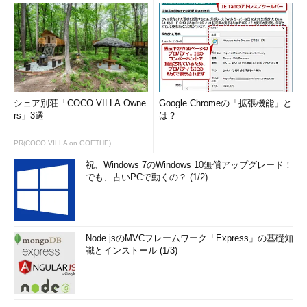
らvGPUに発行された描画コマンドはグラフィックス・カードへ
送られ、そこで実際に描画が行われる。もちろん、複数の仮想マ
シンからの描画が重ならないように、VRAMを分割して各仮想マ
シンに割り当てて利用している。これにより、ソフトウェア・エ
ミュレーションでは得られない高度な機能の実現や、高速な描画
が可能となる。
シェア別荘「COCO VILLA Owne
Google Chromeの「拡張機能」と
描画されたVRAM上のバッファの内容（ビットマップ・デー
rs」3選
は？
タ）は、新しいリモート・デスクトップ・プロトコル7.1（RDP
7.1）を使って、クライアント・コンピュータに転送され、そのウ
PR(COCO VILLA on GOETHE)
ィンドウ上に表示される。これにより、リモート・デスクトッ
祝、Windows 7のWindows 10無償アップグレード！
プ・クライアントで接続しながらも、仮想マシン上で3Dグラフ
でも、古いPCで動くの？ (1/2)
ィックスが利用できるというわけである。クライアントPC側に
3Dグラフィックス・カードは不要である。
ところでこのRDP 7.1は従来のプロトコル（RDP 7.0以下）とは
Node.jsのMVCフレームワーク「Express」の基礎知
識とインストール (1/3)
異なり、新しい転送方式を採用している。従来は2Dのグラフィ
ックスを想定していたため、画面データの差分や描画コマンドな
どを送信するだけでも十分であった。通信回線の帯域が少ない場
合は、送信するデータを間引いたり、省略したりして通信量を抑