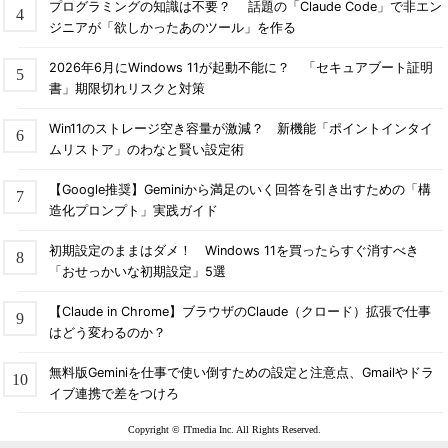
プログラミングの知識は不要？ 話題の「Claude Code」で非エン
ジニアが「欲しかったあのツール」を作る
2026年6月にWindows 11が起動不能に？ 「セキュアブート証明
書」期限切れリスクと対策
Win11のストレージ空き容量が激減？ 新機能「ポイントインタイ
ムリストア」のわなと賢い設定術
【Google推奨】Geminiから満足のいく回答を引き出すための「構
造化プロンプト」実践ガイド
初期設定のままはダメ！ Windows 11を買ったらすぐ消すべき
「おせっかいな初期設定」5選
【Claude in Chrome】ブラウザのClaude（クロード）拡張で仕事
はどう変わるのか？
無料版Geminiを仕事で使い倒すための設定と注意点、Gmailやドラ
イブ連携で差をつけろ
Copyright © ITmedia Inc. All Rights Reserved.