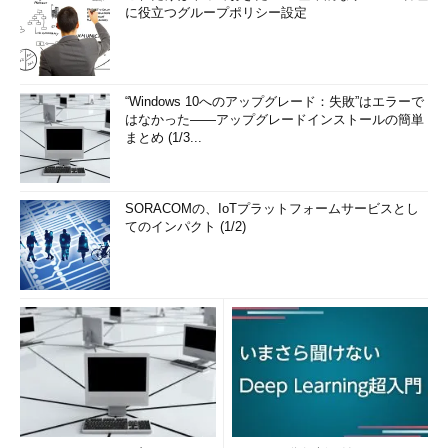
ス・カードの例としては、「AMD FirePro」「nVidia Quadro」
に役立つグループポリシー設定
「nVidia Quadroplex」などがある（「
Beta testing Microsoft
RemoteFX in Service Pack 1［英語］
」参照）
RemoteFX
オプション。あればビットマップ・データのエンコード処理の負
エンコー
荷が軽減される
“Windows 10へのアップグレード：失敗”はエラーで
ダ・ハード
はなかった――アップグレードインストールの簡単
ウェア
まとめ (1/3...
サーバOS
Windows Server 2008 R2 Standard／Enterprise／Datacenter
エディション。Web ServerエディションやIA64は不可
役割
「Hyper-V」役割を追加後、さらに「リモート デスクトップ サ
SORACOMの、IoTプラットフォームサービスとし
ービス」役割も追加する
てのインパクト (1/2)
RemoteFXのサーバ側（Windows Server 2008 R2 SP1側）の要件
項
内容
目
ゲ
Hyper-V上で実行する仮想マシンのOSは、Windows 7 Ultimate／
ス
Enterprise SP1が必要。ほかのエディションではRemoteFXは利用できな
ト
い。なお従来のRDPの通信（Windowsファイアウォールのルール名は
OS
「リモート デスクトップ接続」）以外に、新しく「リモート デスクトッ