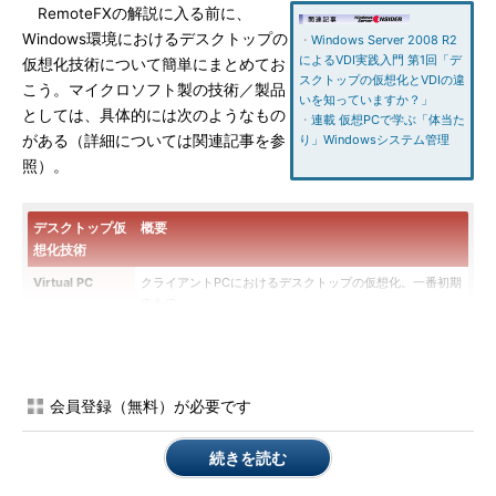
RemoteFXの解説に入る前に、
Windows環境におけるデスクトップの
・
Windows Server 2008 R2
によるVDI実践入門 第1回「デ
仮想化技術について簡単にまとめてお
スクトップの仮想化とVDIの違
こう。マイクロソフト製の技術／製品
いを知っていますか？」
としては、具体的には次のようなもの
・
連載 仮想PCで学ぶ「体当た
がある（詳細については関連記事を参
り」Windowsシステム管理
照）。
デスクトップ仮
概要
想化技術
Virtual PC
クライアントPCにおけるデスクトップの仮想化。一番初期
のもの
Windows XP
Windows 7で利用可能な、Windows XPデスクトップの仮
Mode
想化環境。Virtual PCの後継であるWindows Virtual PC上
で動作する。ゲストOSを意識させないシームレスな操作が
可能
会員登録（無料）が必要です
MED-V／App-V
MED-V（Microsoft Enterprise Desktop Virtualization）
は、Virtual PCとXP Modeの集中管理化を行うシステム。
続きを読む
App-V（Microsoft Application Virtualization）はアプリ
ケーションの仮想化機能