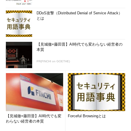
3Dを利用可能にする技術を開発していた、米Calista
Technologies社のテクノロジをベースにしている。RemoteFXの
DDoS攻撃（Distributed Denial of Service Attack）
3D技術が、VMwareのVMware PlayerやOracleのVirtualBoxなど
とは
と最も異なる点は、サーバOS上でGPUを利用してレンダリング
を行っているという点にある。簡単にまとめると、次のようにな
る。
【見城徹×藤田晋】AI時代でも変わらない経営者の
本質
テクノロ
3D機能の
メリット
デメリット
ジ
実現
PR(FINCHI on GOETHE)
RemoteFX
サーバ・コ
高速
サーバに3Dグラフィック
ンピュータ
ス・カードの装着が必須。
上の
そうでないサーバの場合
GPU（グラ
は、クライアントでは3D機
フィック
能が利用できない
ス・カー
ド）
他社の仮想
サーバ・コ
どのようなサー
速度はエミュレーションな
環境
ンピュータ
バ・コンピュータ
ので速くない
上のソフト
でも動作する。つ
【見城徹×藤田晋】AI時代でも変
Forceful Browsingとは
ウェア・エ
まりユーザーは常
わらない経営者の本質
ミュレーシ
に3Dを利用できる