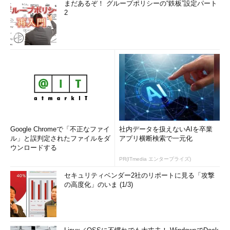
まだあるぞ！ グループポリシーの“鉄板”設定パート
えていた。
2
だが3Dグラフィックスの場合は、画面全体の更新が多く（例
えばゲームなどでは、画面全体を利用するものが多い）、2D向
けの送信アルゴリズムはあまり適していない。どちらかという
と、ビデオ画面のように画面全体を効率よく送信して更新するこ
とが望まれる。そこで従来のRDP 7.0とは異なり、ビットマッ
プ・データを効率よく更新するプロトコルを採用している。デー
タの圧縮、エンコードにはGPUの機能も使ってホストのCPUの負
荷を抑えている。また、このようなエンコードを行う専用ハード
ウェアを追加して利用することもできる。このようなハードウェ
Google Chromeで「不正なファイ
社内データを扱えないAIを卒業
ア機能は従来のシン・クライアント端末（リモート・デスクトッ
ル」と誤判定されたファイルをダ
アプリ横断検索で一元化
プの専用端末）にも十分実装できる程度のものであり、今後その
ウンロードする
ような端末が発売される予定である。
PR(ITmedia エンタープライズ)
セキュリティベンダー2社のリポートに見る「攻撃
RemoteFXのシステム要件
の高度化」のいま (1/3)
RemoteFXを利用するためのシステム要件を以下に示してお
く。RemoteFXは、本来はVDI機能の1つとして提供されているも
のであるが、今回はHyper-Vのサーバ1台、クライアント1台とい