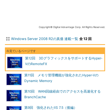
RDS（Remote
Windows Server 2008／Windows Server 2008 R2で利用
Desktop
可能な、RDS（Remote Desktop Services）を使った仮想
Services）
化システム。ただしこの環境では、アプリケーションはサ
ーバOS上で稼働するため、完全なクライアント向けデスク
トップOSの仮想化とは異なる（アプリケーションによって
は動かないことがある）。なおリモート・デスクトップ
Copyright© Digital Advantage Corp. All Rights Reserved.
（RD）は、以前はターミナル・サービスと呼ばれていた
VDI（Virtual
Hyper-V 2.0の仮想マシンを使ったRDS環境
Windows Server 2008 R2の真価 連載一覧
全 12 回
Desktop
Infrastructure）
Windows環境におけるデスクトップ仮想化技術
第12回 3DグラフィックスをサポートするHyper-
VのRemoteFX
Virtual PCや（Windows Virtual PC上の）Windows XP Mode
第11回 メモリ管理機能が強化されたHyper-Vの
は、ローカルのデスクトップPC上で仮想デスクトップを稼働さ
Dynamic Memory
せる技術である。これをベースにして、Windowsドメイン上で集
中管理できるようにしたのがMED-VやApp-Vを使った仮想実行環
第10回 WAN回線経由でのアクセスを高速化する
境である。
BranchCache
これをさらに進め、仮想マシンとして用意したデスクトップ環
第9回 強化されたIIS 7.5（後編）
境を展開するのがHyper-Vを使ったVDIである。今回解説する