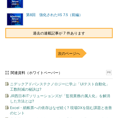
RemoteFXは、VDI方式の仮想デスクトップ環境における拡張機
能の1つであり、3Dグラフィックス機能をサポートする。
第8回 強化されたIIS 7.5（前編）
過去の連載記事が 7 件あります
次のページへ
関連資料（ホワイトペーパー）
PR
Windows Server 2008 R2におけるVDIの全体像
VDI向けの管理機能を追加されたリモート・デスク
ニデックアドバンステクノロジーに学ぶ「UIテスト自動化」
トップ・サービスやHyper-V 2.0、Active Director
工数削減の秘訣は?
y、App-Vなどで構成される。なお、「RD」はRe
mote Desktopの略。
JR西日本ITソリューションズが「監視業務の属人化」を解消
※詳細は
Windows Server 2008 R2によるVDI実践
した方法とは?
入門 第1回「デスクトップの仮想化とVDIの違いを
Excel・紙帳票への依存はなぜ続く? 現場DXを阻む課題と改善
知っていますか？」
参照。
のヒント