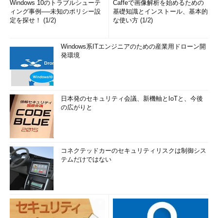
プ - RemoteFX」というルールも許可しておかなければならない。仮想マ
Windows 10のトラブルシューテ
Caffeで画像解析を始めるための
シンの設定では、「RemoteFX 3D ビデオ アダプター」ハードウェアを
ィング事例──未知のポリシー設
基礎知識とインストール、基本的
追加する
定を探せ！ (1/2)
な使い方 (1/2)
RemoteFXのゲストOSの要件
Windows系ITエンジニアのための産業用ドローン開
発環境
項目
内容
Windows
クライアント・コンピュータのOSは、Windows Server 2008 R2
PCの場合
SP1かWindows 7 SP1であること。RDP 7.1をサポートしたリモー
日本発のセキュリティ会議、新機軸とIoTと、今後
ト・デスクトップ接続アプリケーションは、現在のところ、これ
の広がりと
らのWindows OSでしか利用できない。RDP 7.0もしくはそれ以下
のバージョンで接続すると、従来のように2Dのみのサポートとな
る
シン・ク
RDP 7.1をサポートしたシン・クライアント端末。Windows Thin
コネクテッドカーのセキュリティリスクは制御シス
ライアン
PC（現在開発中）でも利用可能（「
Column: Windows Thin
テムだけではない
ト端末の
PC
」参照）
場合
RemoteFXのクライアント側ハードウェアの要件
先ほどの図で分かるように、RemoteFXを利用するためには、