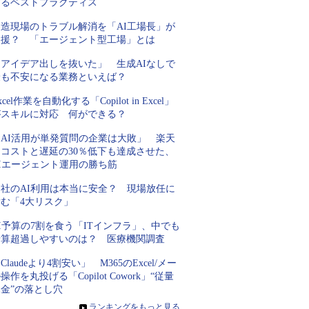
するベストプラクティス
製造現場のトラブル解消を「AI工場長」が
支援？ 「エージェント型工場」とは
「アイデア出しを抜いた」 生成AIなしで
最も不安になる業務といえば？
xcel作業を自動化する「Copilot in Excel」
がスキルに対応 何ができる？
「AI活用が単発質問の企業は大敗」 楽天
にコストと遅延の30％低下も達成させた、
AIエージェント運用の勝ち筋
自社のAI利用は本当に安全？ 現場放任に
潜む「4大リスク」
I予算の7割を食う「ITインフラ」、中でも
予算超過しやすいのは？ 医療機関調査
Claudeより4割安い」 M365のExcel/メー
操作を丸投げる「Copilot Cowork」“従量
金”の落とし穴
»
ランキングをもっと見る