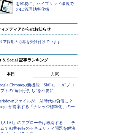
を容易に、ハイブリッド環境で
のID管理効率化術
ティメディアからのお知らせ
リア採用の応募を受け付けています
rt & Social 記事ランキング
月間
本日
oogle Chromeの新機能「Skills」 AIプロ
プトの“毎回手打ち”を不要に
arkdownファイルが、AI時代の負債に？
oogleが提案する「ナレッジ標準化」の一
手
1人1AI」のアプローチは破綻する――チ
ームでAI共有時のセキュリティ問題を解決