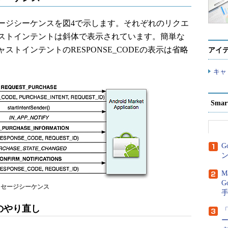
ジシーケンスを図4で示します。それぞれのリクエ
ストインテントは斜体で表示されています。簡単な
トインテントのRESPONSE_CODEの表示は省略
アイ
キャ
Sma
G
ン
M
G
ッセージシーケンス
のやり直し
「