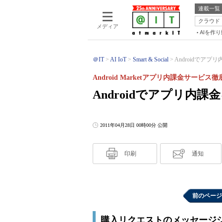
連載一覧
クラウド
メディア
AIを作
＠IT
AI IoT
Smart & Social
Androidでアプ
Android Marketアプリ内課金サービス
Androidでアプリ内
2011年04月28日 00時00分 公開
印刷
通知
前のページ
購入リクエストのメッセージ