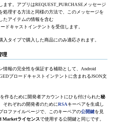
す。アプリはREQUEST_PURCHASEメッセージ
を処理する方法と同様の方法で、このメッセージを
したアイテムの情報を含む
GEDブロードキャストインテントを受信します。
購入タイプで購入した商品にのみ適応されます。
管理
報の完全性を保証する補助として、Android
_CHANGEDブロードキャストインテントに含まれるJSON文
グネチャを作るために開発者アカウントにひも付けられた
秘
、それぞれの開発者のために
RSA
キーペアを生成し
プロファイルページで、このキーペアの
公開鍵
を見
id Marketライセンス
で使用する公開鍵と同じです。