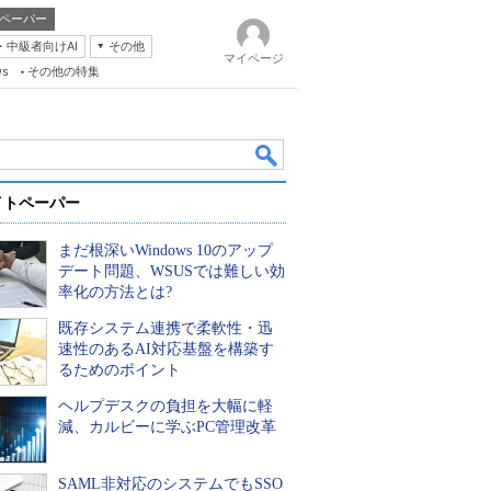
ペーパー
・中級者向けAI
その他
マイページ
ws
その他の特集
イトペーパー
まだ根深いWindows 10のアップ
デート問題、WSUSでは難しい効
率化の方法とは?
既存システム連携で柔軟性・迅
k
速性のあるAI対応基盤を構築す
るためのポイント
ヘルプデスクの負担を大幅に軽
減、カルビーに学ぶPC管理改革
SAML非対応のシステムでもSSO