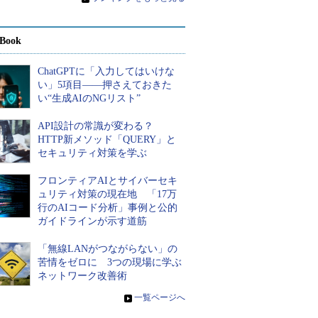
Book
ChatGPTに「入力してはいけな
い」5項目――押さえておきた
い“生成AIのNGリスト”
API設計の常識が変わる？
HTTP新メソッド「QUERY」と
セキュリティ対策を学ぶ
フロンティアAIとサイバーセキ
ュリティ対策の現在地 「17万
行のAIコード分析」事例と公的
ガイドラインが示す道筋
「無線LANがつながらない」の
苦情をゼロに 3つの現場に学ぶ
ネットワーク改善術
»
一覧ページへ