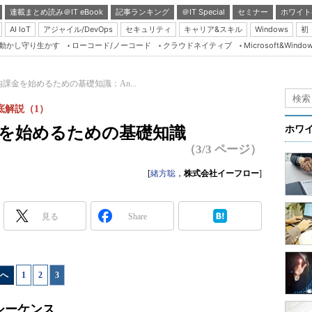
連載まとめ読み＠IT eBook
記事ランキング
＠IT Special
セミナー
ホワイト
AI IoT
アジャイル/DevOps
セキュリティ
キャリア&スキル
Windows
初
り動かし守り生かす
ローコード/ノーコード
クラウドネイティブ
Microsoft&Windo
Server & Storage
HTML5 + UX
リ内課金を始めるための基礎知識：An...
Smart & Social
徹底解説（1）
Coding Edge
課金を始めるための基礎知識
ホワ
Java Agile
（3/3 ページ）
Database Expert
[
緒方聡
，
株式会社イーフロー
]
Linux ＆ OSS
Master of IP Networ
見る
Share
Security & Trust
Test & Tools
へ
1
|
2
|
3
Insider.NET
ブログ
シーケンス