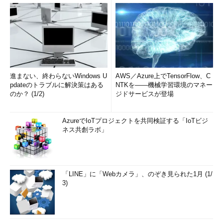
進まない、終わらないWindows U
AWS／Azure上でTensorFlow、C
pdateのトラブルに解決策はある
NTKを――機械学習環境のマネー
のか？ (1/2)
ジドサービスが登場
AzureでIoTプロジェクトを共同検証する「IoTビジ
ネス共創ラボ」
「LINE」に「Webカメラ」、のぞき見られた1月 (1/
3)