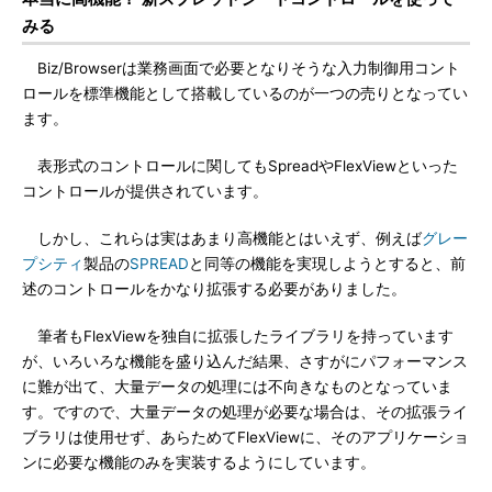
みる
Biz/Browserは業務画面で必要となりそうな入力制御用コント
ロールを標準機能として搭載しているのが一つの売りとなってい
ます。
表形式のコントロールに関してもSpreadやFlexViewといった
コントロールが提供されています。
しかし、これらは実はあまり高機能とはいえず、例えば
グレー
プシティ
製品の
SPREAD
と同等の機能を実現しようとすると、前
述のコントロールをかなり拡張する必要がありました。
筆者もFlexViewを独自に拡張したライブラリを持っています
が、いろいろな機能を盛り込んだ結果、さすがにパフォーマンス
に難が出て、大量データの処理には不向きなものとなっていま
す。ですので、大量データの処理が必要な場合は、その拡張ライ
ブラリは使用せず、あらためてFlexViewに、そのアプリケーショ
ンに必要な機能のみを実装するようにしています。