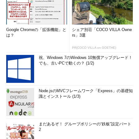
Google Chromeの「拡張機能」と
シェア別荘「COCO VILLA Owne
は？
rs」3選
PR(COCO VILLA on GOETHE)
祝、Windows 7のWindows 10無償アップグレード！
でも、古いPCで動くの？ (1/2)
Node.jsのMVCフレームワーク「Express」の基礎知
識とインストール (1/3)
まだあるぞ！ グループポリシーの“鉄板”設定パート
2