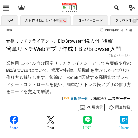
TOP
AIを作り動かし守り生かす
ロー/ノーコード
クラウドネイ
連載
2011年9月5日 公開
元祖リッチクライアント、Biz/Browser開発入門（後編）
簡単リッチWebアプリ作成！Biz/Browser入門
（1/2 ページ）
業務用モバイル向け国産リッチクライアントとしても実績多数の
Biz/Browserについて、概要や特徴、新機能を生かしたアプリの
作り方も解説します。後編は、Excelに匹敵する高機能スプレッ
ドシートコントロールを使い、簡単なアドレス帳アプリの作り方
をコードを交えて解説。
[
奥田健一郎
，株式会社エヌデーデー]
PC用表示
関連情報
Share
Post
LINE
Hatena