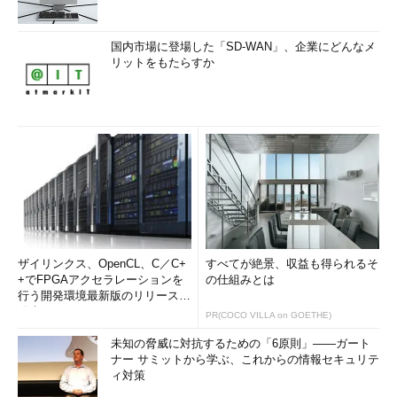
国内市場に登場した「SD-WAN」、企業にどんなメ
リットをもたらすか
ザイリンクス、OpenCL、C／C+
すべてが絶景、収益も得られるそ
+でFPGAアクセラレーションを
の仕組みとは
行う開発環境最新版のリリースを
発表
PR(COCO VILLA on GOETHE)
未知の脅威に対抗するための「6原則」――ガート
ナー サミットから学ぶ、これからの情報セキュリテ
ィ対策