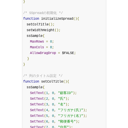
}
/* SSpreadの初期化 */
function
 initializeSpread
(){
　setColTitle
();
　setWidthHeight
();
　ssSample
{
MaxRows
=
0
;
MaxCols
=
8
;
AllowDragDrop
=
 $FALSE
;
}
}
/* 列のタイトル設定 */
function
 setColTitle
(){
　ssSample
{
SetText
(
1
,
0
,
"顧客ID"
);
SetText
(
2
,
0
,
"氏"
);
SetText
(
3
,
0
,
"名"
);
SetText
(
4
,
0
,
"フリガナ(氏)"
);
SetText
(
5
,
0
,
"フリガナ(名)"
);
SetText
(
6
,
0
,
"郵便番号"
);
SetText
(
7
,
0
,
"住所"
);