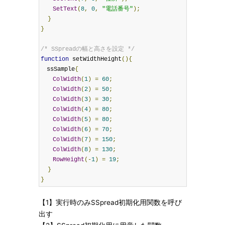
SetText
(
8
,
0
,
"電話番号"
);
}
}
/* SSpreadの幅と高さを設定 */
function
 setWidthHeight
(){
　ssSample
{
ColWidth
(
1
)
=
60
;
ColWidth
(
2
)
=
50
;
ColWidth
(
3
)
=
30
;
ColWidth
(
4
)
=
80
;
ColWidth
(
5
)
=
80
;
ColWidth
(
6
)
=
70
;
ColWidth
(
7
)
=
150
;
ColWidth
(
8
)
=
130
;
RowHeight
(-
1
)
=
19
;
}
}
【1】実行時のみSSpread初期化用関数を呼び
出す