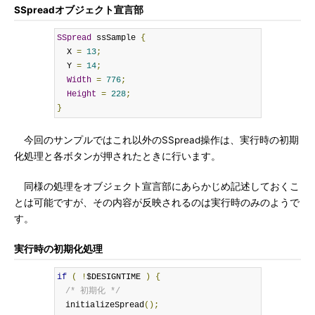
SSpreadオブジェクト宣言部
SSpread
 ssSample 
{
  X 
=
13
;
  Y 
=
14
;
Width
=
776
;
Height
=
228
;
}
今回のサンプルではこれ以外のSSpread操作は、実行時の初期
化処理と各ボタンが押されたときに行います。
同様の処理をオブジェクト宣言部にあらかじめ記述しておくこ
とは可能ですが、その内容が反映されるのは実行時のみのようで
す。
実行時の初期化処理
if
(
!
$DESIGNTIME 
)
{
/* 初期化 */
　initializeSpread
();