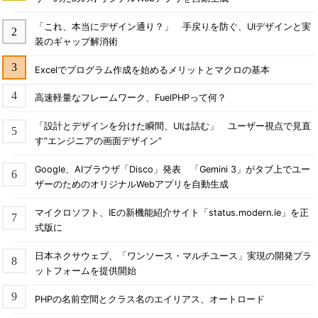
「これ、本当にデザイン通り？」 手戻りを防ぐ、UIデザインと実
装のギャップ解消術
Excelでプログラム作成を始めるメリットとマクロの基本
高速軽量なフレームワーク、FuelPHPって何？
「設計とデザインを分けた瞬間、UIは詰む」 ユーザー視点で見直
す“エンジニアの画面デザイン”
Google、AIブラウザ「Disco」発表 「Gemini 3」がタブ上でユー
ザーのためのオリジナルWebアプリを自動生成
マイクロソフト、IEの新機能紹介サイト「status.modern.ie」を正
式版に
日本ネクサウェブ、「ワンソース・マルチユース」実現の開発プラ
ットフォームを提供開始
PHPの名前空間とクラス名のエイリアス、オートロード