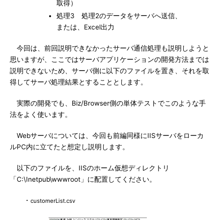
取得）
処理3 処理2のデータをサーバへ送信、
または、Excel出力
今回は、前回説明できなかったサーバ通信処理も説明しようと
思いますが、ここではサーバアプリケーションの開発方法までは
説明できないため、サーバ側に以下のファイルを置き、それを取
得してサーバ処理結果とすることとします。
実際の開発でも、Biz/Browser側の単体テストでこのような手
法をよく使います。
Webサーバについては、今回も前編同様にIISサーバをローカ
ルPC内に立てたと想定し説明します。
以下のファイルを、IISのホーム仮想ディレクトリ
「C:\Inetpub\wwwroot」に配置してください。
・
customerList.csv