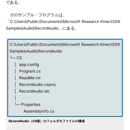
である。
そのサンプル・プログラムは、
「C:\Users\Public\Documents\Microsoft Research KinectSDK
Samples\Audio\RecordAudio」にある。
C:\Users\Public\Documents\Microsoft Research KinectSDK
Samples\Audio\RecordAudio
└─ CS
│ app.config
│ Program.cs
│ ReadMe.txt
│ RecordAudio.csproj
│ RecordAudio.sln
│
└─ Properties
AssemblyInfo.cs
RecordAudio（C#版）のフォルダ＆ファイルの構成