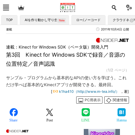
TOP
AIを作り動かし守り生かす
ロー/ノーコード
クラウドネイ
連載
2011年10月4日 公開
連載：Kinect for Windows SDK（ベータ版）開発入門
第3回 Kinect for Windows SDKで録音／音源の
位置特定／音声認識
（1/2 ページ）
サンプル・プログラムから基本的なAPIの使い方を学ぼう。これ
だけ学べば基本的なKinectアプリが開発できる。最終回。
[
k1ha410（http://www.m-tea.info/）
，著]
PC用表示
関連情報
Share
Post
LINE
Hatena