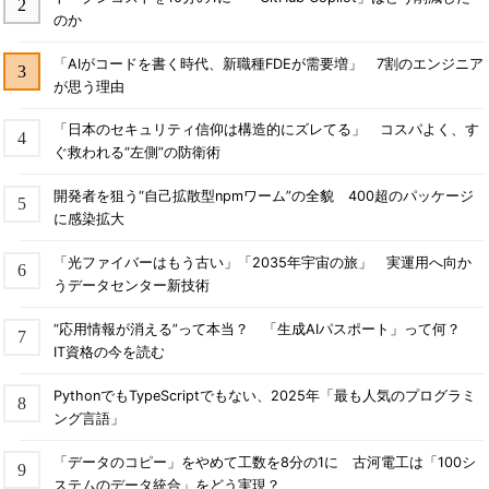
のか
「AIがコードを書く時代、新職種FDEが需要増」 7割のエンジニア
が思う理由
「日本のセキュリティ信仰は構造的にズレてる」 コスパよく、す
ぐ救われる“左側”の防衛術
開発者を狙う“自己拡散型npmワーム”の全貌 400超のパッケージ
に感染拡大
「光ファイバーはもう古い」「2035年宇宙の旅」 実運用へ向か
うデータセンター新技術
“応用情報が消える”って本当？ 「生成AIパスポート」って何？
IT資格の今を読む
PythonでもTypeScriptでもない、2025年「最も人気のプログラミ
ング言語」
「データのコピー」をやめて工数を8分の1に 古河電工は「100シ
ステムのデータ統合」をどう実現？