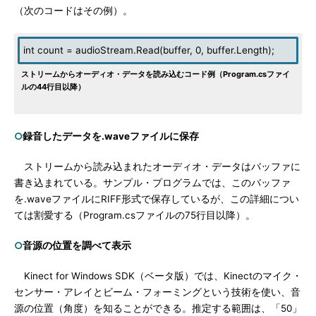
（次のコードはその例）。
int count = audioStream.Read(buffer, 0, buffer.Length);
ストリームからオーディオ・データを読み込むコード例（Program.csファイ
ルの44行目以降）
○
録音したデータを.waveファイルに保存
ストリームから読み込まれたオーディオ・データはバッファに
書き込まれている。サンプル・プログラムでは、このバッファ
を.waveファイルにRIFF形式で保存しているが、この詳細につい
ては割愛する（Program.csファイルの75行目以降）。
○
音源の位置を調べて表示
Kinect for Windows SDK（ベータ版）では、Kinectのマイク・
センサー・アレイとビーム・フォーミングという技術を使い、音
源の位置（角度）を知ることができる。推定する範囲は、「50」