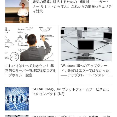
未知の脅威に対抗するための「6原則」――ガート
ナー サミットから学ぶ、これからの情報セキュリテ
ィ対策
これだけはやっておきたい！ 基
“Windows 10へのアップグレー
本的なサーバー管理に役立つグル
ド：失敗”はエラーではなかった
ープポリシー設定
――アップグレードインストール
の簡単まとめ (1/3...
SORACOMの、IoTプラットフォームサービスとし
てのインパクト (1/2)