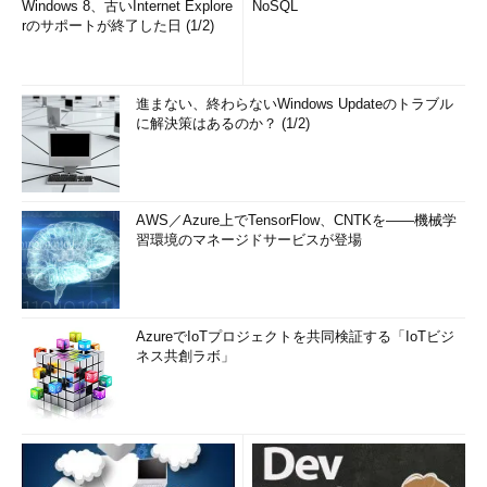
Windows 8、古いInternet Explore
NoSQL
rのサポートが終了した日 (1/2)
進まない、終わらないWindows Updateのトラブル
に解決策はあるのか？ (1/2)
AWS／Azure上でTensorFlow、CNTKを――機械学
習環境のマネージドサービスが登場
AzureでIoTプロジェクトを共同検証する「IoTビジ
ネス共創ラボ」