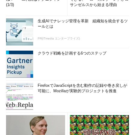
(1/3)
サンゼルスから始まる理由
生成AIでナレッジ管理を革新 組織知を統合するツ
ールとは
PR(ITmedia エンタープライズ)
クラウド戦略を計画する6つのステップ
FirefoxでJavaScriptを含む動作の記録や巻き戻しが
可能に、Mozillaが実験的プロジェクトを推進