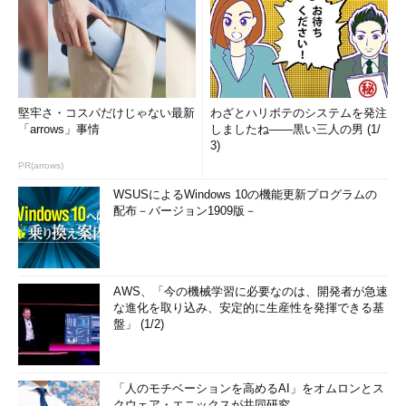
堅牢さ・コスパだけじゃない最新
わざとハリボテのシステムを発注
「arrows」事情
しましたね――黒い三人の男 (1/
3)
PR(arrows)
WSUSによるWindows 10の機能更新プログラムの
配布－バージョン1909版－
AWS、「今の機械学習に必要なのは、開発者が急速
な進化を取り込み、安定的に生産性を発揮できる基
盤」 (1/2)
「人のモチベーションを高めるAI」をオムロンとス
クウェア・エニックスが共同研究