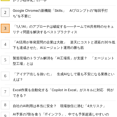
レッジ標準化」の一手
Google Chromeの新機能「Skills」 AIプロンプトの“毎回手打
ち”を不要に
「1人1AI」のアプローチは破綻する――チームでAI共有時のセキュ
リティ問題を解決するベストプラクティス
「AI活用が単発質問の企業は大敗」 楽天にコストと遅延の30％低
下も達成させた、AIエージェント運用の勝ち筋
製造現場のトラブル解消を「AI工場長」が支援？ 「エージェント
型工場」とは
「アイデア出しを抜いた」 生成AIなしで最も不安になる業務とい
えば？
Excel作業を自動化する「Copilot in Excel」がスキルに対応 何が
できる？
自社のAI利用は本当に安全？ 現場放任に潜む「4大リスク」
AI予算の7割を食う「ITインフラ」、中でも予算超過しやすいの