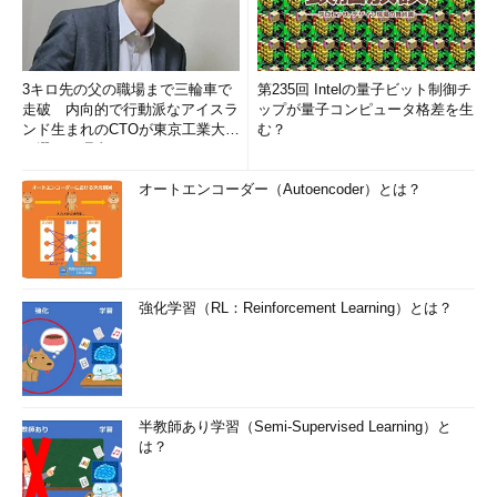
3キロ先の父の職場まで三輪車で
第235回 Intelの量子ビット制御チ
走破 内向的で行動派なアイスラ
ップが量子コンピュータ格差を生
ンド生まれのCTOが東京工業大学
む？
を選んだ理由 (1/2)
オートエンコーダー（Autoencoder）とは？
強化学習（RL：Reinforcement Learning）とは？
半教師あり学習（Semi-Supervised Learning）と
は？