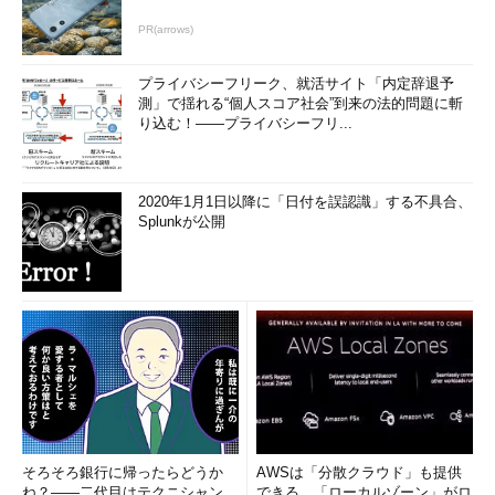
PR(arrows)
プライバシーフリーク、就活サイト「内定辞退予
測」で揺れる“個人スコア社会”到来の法的問題に斬
り込む！――プライバシーフリ...
2020年1月1日以降に「日付を誤認識」する不具合、
Splunkが公開
そろそろ銀行に帰ったらどうか
AWSは「分散クラウド」も提供
ね？――二代目はテクニシャン
できる、「ローカルゾーン」がロ