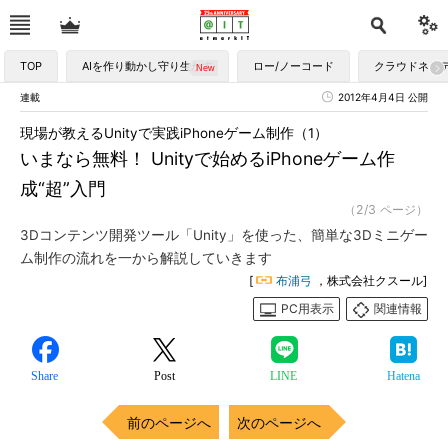
TOP
AIを作り動かし守り生かす
ロー/ノーコード
クラウドネイ
連載
2012年4月4日 公開
現場が教えるUnityで実践iPhoneゲーム制作（1）
いまなら無料！ Unityで始めるiPhoneゲーム作
成“超”入門
（2/3 ページ）
3Dコンテンツ開発ツール「Unity」を使った、簡単な3Dミニゲー
ム制作の流れを一から解説していきます
[
布浦弓
，株式会社クスール]
PC用表示
関連情報
Share
Post
LINE
Hatena
前のページへ
次のページへ