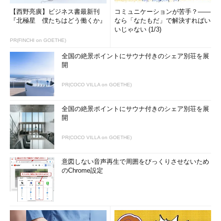
【西野亮廣】ビジネス書最新刊
コミュニケーションが苦手？――
『北極星 僕たちはどう働くか』
なら「なたもだ」で解決すればい
いじゃない (1/3)
PR(FINCHI on GOETHE)
全国の絶景ポイントにサウナ付きのシェア別荘を展
開
PR(COCO VILLA on GOETHE)
全国の絶景ポイントにサウナ付きのシェア別荘を展
開
PR(COCO VILLA on GOETHE)
意図しない音声再生で周囲をびっくりさせないため
のChrome設定