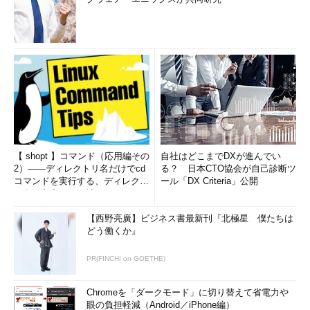
【 shopt 】コマンド（応用編その
自社はどこまでDXが進んでい
2）――ディレクトリ名だけでcd
る？ 日本CTO協会が自己診断ツ
コマンドを実行する、ディレクト
ール「DX Criteria」公開
リ名の入力ミスを補正...
【西野亮廣】ビジネス書最新刊『北極星 僕たちは
どう働くか』
PR(FINCHI on GOETHE)
Chromeを「ダークモード」に切り替えて省電力や
眼の負担軽減（Android／iPhone編）