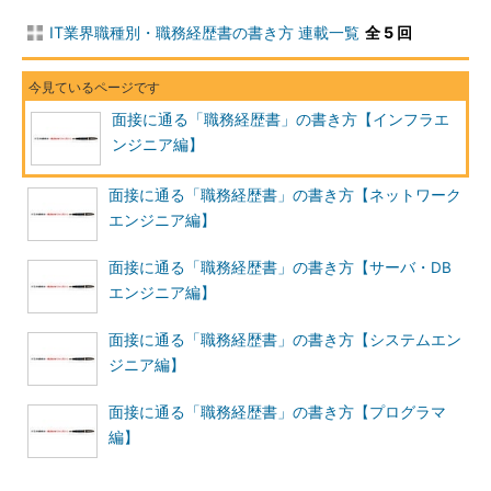
どんな小さなことでも書き出して、これまであなたがやってきた
IT業界職種別・職務経歴書の書き方 連載一覧
全 5 回
ことを全部洗い出しましょう。
2．運用・保守業務の中で工夫した点・改善した点を整理できて
いる
面接に通る「職務経歴書」の書き方【インフラエ
ンジニア編】
1．の内容に関連しますが、企業が評価するのは、職務経歴書
に記載されている「経験の羅列」ではなく、「その経験の中で、
面接に通る「職務経歴書」の書き方【ネットワーク
どんなことを考えて仕事をしてきたか」です。
エンジニア編】
例えば、「数多くのトラブルシューティングに対応してきた中
面接に通る「職務経歴書」の書き方【サーバ・DB
で、そもそもどんな構成だとトラブルが起きやすいのかを考える
エンジニア編】
ため、システム構成図や設計書を読み解き、改善のフィードバッ
クをしてきた」という人は、設計や構築業務にその経験を応用さ
面接に通る「職務経歴書」の書き方【システムエン
せることができる人でしょう。「ログを収集するために、shellス
ジニア編】
クリプトを独習してプログラムを作り、処理を自動化させた」と
いう人は、状況に応じてスクリプト言語も使える人と見なされま
面接に通る「職務経歴書」の書き方【プログラマ
す。
編】
また「ユーザーからの問い合わせ対応の効率を上げるために