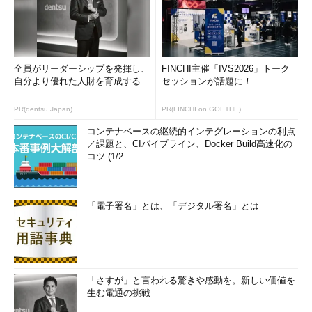
る内容が自分の中でしっかり整理されていれば、面接でも自信を
持って話ができるようになるでしょう。堂々と話をする様子に企
業も好印象を持つようになり、面接にも受かりやすくなります。
全員がリーダーシップを発揮し、
FINCHI主催「IVS2026」トーク
インフラエンジニアの職務経歴書：ワンポイント・アドバイスま
自分より優れた人財を育成する
セッションが話題に！
とめ
PR(dentsu Japan)
PR(FINCHI on GOETHE)
● 提出日
コンテナベースの継続的インテグレーションの利点
／課題と、CIパイプライン、Docker Build高速化の
提出日は、西暦に統一しましょう。
コツ (1/2...
● 職務経歴
技術職以外の経歴に関しても、部署名まで必ず記載しましょ
「電子署名」とは、「デジタル署名」とは
う。
● 生かせる経験・知識・技術
応募する企業に合わせて強みを記載しましょう。「○○をして
「さすが」と言われる驚きや感動を。新しい価値を
生む電通の挑戦
きたため□□ができる」というように、過去のエピソードを根拠