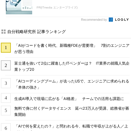
PR(ITmedia エンタープライズ)
Recommended by
自分戦略研究所 記事ランキング
「AIがコードを書く時代、新職種FDEが需要増」 7割のエンジニア
が思う理由
富士通を抜いて2位に躍進したITベンダーは？ IT業界の就職人気企
業トップ20
「AIコーディングブーム」が去ったUSで、エンジニアに求められる
「本体の強さ」
生成AI導入で現場に広がる「AI格差」 チームでの活用も課題に
無料で身に付くデータサイエンス 延べ23万人が受講、総務省が募
集開始
「AIで何を変えたの？」と問われる今、転職で年収が上がる人／上