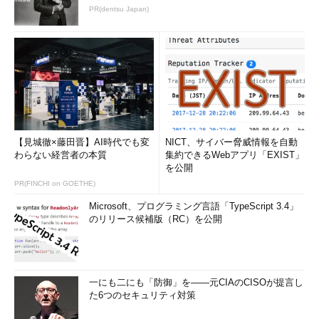
に書くと具体的なイメージを持たせやすいです。
PR(dentsu Japan)
● 取得資格
応募する業界・職種に親和性の高い資格を記載しましょう。合
格予定など、取得前の資格は記載しないようにしましょう。現在
取得に向けて勉強中の資格があれば、「○○資格を×月取得に向
けて勉強中」など、補足説明しましょう。
● テクニカルスキル
【見城徹×藤田晋】AI時代でも変
NICT、サイバー脅威情報を自動
わらない経営者の本質
集約できるWebアプリ「EXIST」
を公開
どれくらいの経験内容なのかを、具体的な年数とコメントで記
PR(FINCHI on GOETHE)
載しましょう。開発現場での経験がない場合でも、独学で習得中
の技術があれば「独学で勉強中」と補足して記載しましょう。
Microsoft、プログラミング言語「TypeScript 3.4」
のリリース候補版（RC）を公開
● 職務内容
＜プロジェクト名および業務内容＞
一にも二にも「防御」を――元CIAのCISOが提言し
た6つのセキュリティ対策
特にアピールしたいスキルが身に付いたと思えるプロジェクト
に関しては、詳細をしっかりと書きましょう。経験の浅い方で