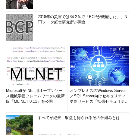
も、具体的に自身の仕事の業務範囲を詳しく記載することが大事
です。
2018年の災害では34.2％で「BCPが機能した」、N
TTデータ経営研究所が調査
職務経歴書（インフラ運用・保守エンジニア）
のサンプル
Microsoftが.NET用オープンソー
オンプレミスのWindows Server
ス機械学習フレームワークの最新
／SQL Server向けセキュリティ
版「ML.NET 0.11」を公開
更新サービス「拡張セキュリティ
更新プログ...
すべてが絶景、収益も得られるその仕組みとは