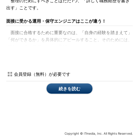
整理のためにすべきことはただ1つ、「詳しく職務経歴を書き
出す」ことです。
面接に受かる運用・保守エンジニアはここが違う！
面接に合格するために重要なのは、「自身の経験を踏まえて」
「何ができるか」を具体的にアピールすること。そのためには、
経験を自身で把握する「自己認知」ができているかどうかがポイ
ントです。自己認知ができているエンジニアの職務経歴書には、
大きく下記のような特徴があります。
会員登録（無料）が必要です
1．自分の経験してきた業務を、具体的に書き出している
運用してきたシステムはIDCでしょうか、キャリアのネットワ
続きを読む
ークでしょうか。それとも企業の情報システムでしょうか。その
システムを運用する上で気を付けなければいけなかったことは何
でしょうか。 システム構成や、使っていた技術要素は何でしょ
うか。運用チームの中で、あなたはどのフェイズから参加して、
どんな役回りをしていたのでしょうか。
Copyright © ITmedia, Inc. All Rights Reserved.
一言で「運用」といっても、その中身は千差万別です。まずは