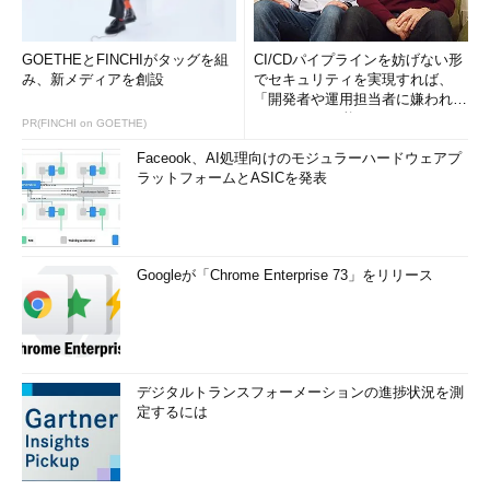
GOETHEとFINCHIがタッグを組
CI/CDパイプラインを妨げない形
み、新メディアを創設
でセキュリティを実現すれば、
「開発者や運用担当者に嫌われな
いWAF」は可能か
PR(FINCHI on GOETHE)
Faceook、AI処理向けのモジュラーハードウェアプ
ラットフォームとASICを発表
Googleが「Chrome Enterprise 73」をリリース
デジタルトランスフォーメーションの進捗状況を測
定するには