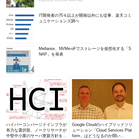
PR(COCO VILLA on GOETHE)
IT開発者の75％以上が開発以外にも従事、楽天コミ
ュニケーションズ調べ
Mellanox、NVMe-oFでストレージを仮想化する「S
NAP」を発表
ハイパーコンバージドインフラが
Google Cloudのハイブリッドソリ
有力な選択肢、ノークリサーチが
ューション「Cloud Services Plat
中堅中小業のサーバ更新方針を調
form」はどうなるのか聞い...