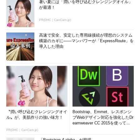
暑い夏には「潤いを呼び込むクレンジングオイル」
が最適！
PR(DHC｜CanCam.jp)
高速で安全、安定した専用線接続が理想のシステム
構築のカギに――マンパワーが「ExpressRoute」を
導入した理由
〝潤い呼び込むクレンジングオイ
Bootstrap、Emmet、レスポンシ
ル〟が、美肌作りの強い味方！
ブWebデザイン対応を強化したDr
eamweaver CC 2015を使って
み...
PR(DHC｜CanCam.jp)
「Bootstrap 4 alpha」が登場