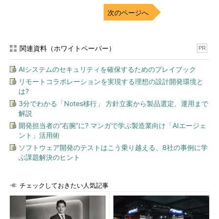
FAQサイトを立ち上げ、過去の事例を検索できるようにした」と
次のページへ
いう人や「運用ドキュメントが古い上にチームメンバーが未経験
者ばかりだったので、手順書を一から作り直した」という人は、
運用フローの改善を進められる人??となります。
関連資料（ホワイトペーパー）
PR
工夫した点、改善した点を振り返ることは、すなわち「自分で
AIシステムのセキュリティを確保するためのプレイブック
気付いていないスキルを洗い出す」ことです。
リモートコラボレーションを実現する理想の設計開発環境と
は?
3．この先、どういう人になりたいか、そのために何をしている
3分でわかる「Notes移行」 方針立案から製品選定、運用まで
かがはっきり書かれている
解説
開発担当者の“右腕”に? マンガで学ぶ製造業向け「AIエージェ
1．2．ができている人は、これまでの仕事を振り返った上で、
ント」活用術
「自分に何ができるか」を具体的にイメージできるようになって
ソフトウェア開発のテストはこう乗り越える、8社の事例に学
いるはずです。これらを踏まえて、「今後、自分がなりたい姿を
ぶ課題解決のヒント
実現するために何が必要か」を考え、自分なりにアクションを取
ることができている人は、その能動性の高さや課題意識の高さ
を、高く評価されるでしょう。
チェックしておきたい人気記事
これら3点を意識した職務経歴書を書くことで、同時に「面接
で何を伝えればいいか」もイメージできるようになります。伝え