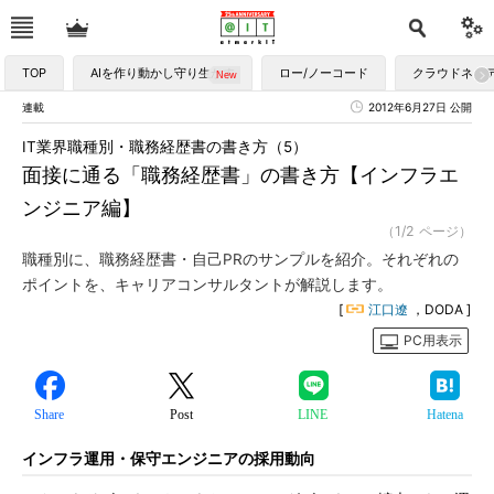
TOP
AIを作り動かし守り生かす
ロー/ノーコード
クラウドネイ
連載
2012年6月27日 公開
IT業界職種別・職務経歴書の書き方（5）
面接に通る「職務経歴書」の書き方【インフラエ
ンジニア編】
（1/2 ページ）
職種別に、職務経歴書・自己PRのサンプルを紹介。それぞれの
ポイントを、キャリアコンサルタントが解説します。
[
江口遼
，DODA ]
PC用表示
Share
Post
LINE
Hatena
インフラ運用・保守エンジニアの採用動向