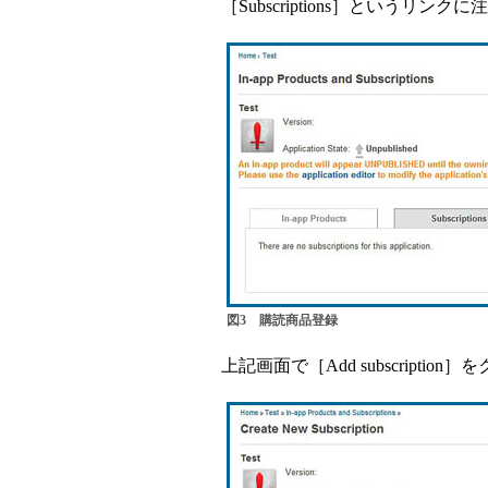
［Subscriptions］というリ
図3 購読商品登録
上記画面で［Add subscripti