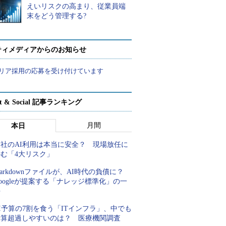
えいリスクの高まり、従業員端
末をどう管理する?
ティメディアからのお知らせ
リア採用の応募を受け付けています
rt & Social 記事ランキング
月間
本日
自社のAI利用は本当に安全？ 現場放任に
潜む「4大リスク」
arkdownファイルが、AI時代の負債に？
oogleが提案する「ナレッジ標準化」の一
手
I予算の7割を食う「ITインフラ」、中でも
予算超過しやすいのは？ 医療機関調査