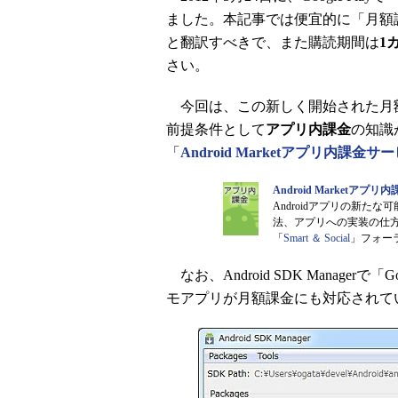
ました。本記事では便宜的に「月額
と翻訳すべきで、また購読期間は
1
さい。
今回は、この新しく開始された月
前提条件として
アプリ内課金
の知識
「
Android Marketアプリ内課金
Android Marketア
Androidアプリの新
法、アプリへの実装の仕
「
Smart ＆ Social
」フォーラム 
なお、Android SDK Managerで「Go
モアプリが月額課金にも対応されて