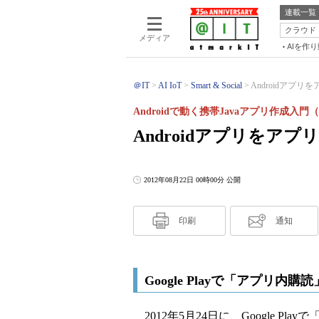
連載一覧
クラウド
メディア
AIを作
＠IT
AI IoT
Smart & Social
Androidアプ
Androidで動く携帯Javaアプリ作成入門（
Androidアプリをア
2012年08月22日 00時00分 公開
印刷
通知
Google Playで「アプリ内
2012年5月24日に、Google Playで