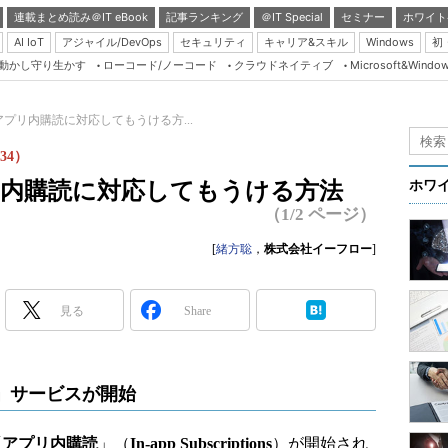
連載まとめ読み＠IT eBook
記事ランキング
＠IT Special
セミナー
ホワイト
AI IoT
アジャイル/DevOps
セキュリティ
キャリア&スキル
Windows
初
り動かし守り生かす
ローコード/ノーコード
クラウドネイティブ
Microsoft&Windo
Server & Storage
HTML5 + UX
リをアプリ内購読に対応してもうける方...
Smart & Social
34）
Coding Edge
プリ内購読に対応してもうける方法
ホワ
Java Agile
（1/2 ページ）
Database Expert
[
緒方聡
，
株式会社イーフロー
]
Linux ＆ OSS
Master of IP Networ
見る
Share
Security & Trust
Test & Tools
購読」サービスが開始
Insider.NET
ブログ
「
アプリ内購読
」（
In-app Subscriptions
）が開始され