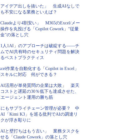
「アイデア出しを抜いた」 生成AIなしで
最も不安になる業務といえば？
Claudeより4割安い」 M365のExcel/メー
操作を丸投げる「Copilot Cowork」“従量
金”の落とし穴
1人1AI」のアプローチは破綻する――チ
ームでAI共有時のセキュリティ問題を解決
するベストプラクティス
xcel作業を自動化する「Copilot in Excel」
がスキルに対応 何ができる？
「AI活用が単発質問の企業は大敗」 楽天
にコストと遅延の30％低下も達成させた、
AIエージェント運用の勝ち筋
AIにもサプライチェーン管理が必要？ 中
AI「Kimi K3」を巡る批判でAIの調達リ
スクが浮き彫りに
「AIと壁打ちはもう古い」 業務タスクを
せる「Claude Cowork」の落とし穴