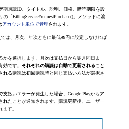
期購読ID、タイトル、説明、価格、購読期限を設
ingService#requestPurchase()」メソッドに渡
は
アカウント単位で管理
されます。
点では、月次、年次ともに最低99円に設定しなければ
るかを選択します。月次は支払日から翌月同日ま
有効です。
それぞれの購読は自動で更新される
こと
される購読は初回購読時と同じ支払い方法が選択さ
いエラーが発生した場合、Google Playからア
されたことが通知されます。購読更新後、ユーザー
されます。