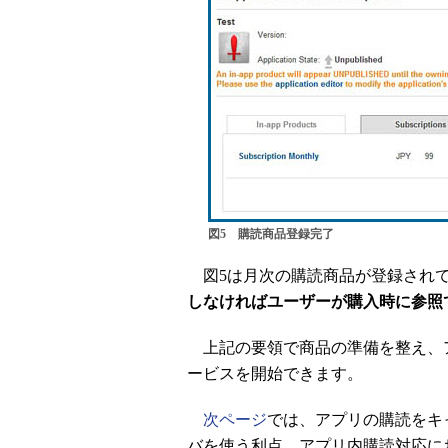
図5 購読商品登録完了
図5は月次の購読商品が登録され
しなければユーザーが購入時に参照
上記の要領で商品の準備を整え、アプ
ービスを開始できます。
次ページ
では、アプリの購読をキ
バを使う利点、アプリ内購読対応に