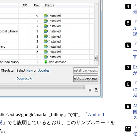
「
ル
課
「
E
国
tras\google\market_billing」です。「
Android
説
」でも説明しているとおり、このサンプルコードを
ん。
任