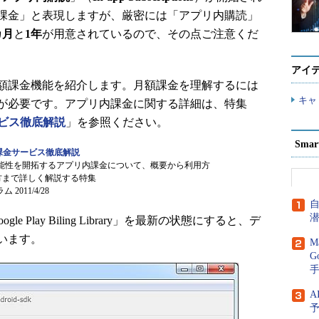
課金」と表現しますが、厳密には「アプリ内購読」
カ月
と
1年
が用意されているので、その点ご注意くだ
アイ
額課金機能を紹介します。月額課金を理解するには
キャ
が必要です。アプリ内課金に関する詳細は、特集
サービス徹底解説
」を参照ください。
Sma
プリ内課金サービス徹底解説
たな可能性を開拓するアプリ内課金について、概要から利用方
方まで詳しく解説する特集
2011/4/28
ogle Play Biling Library」を最新の状態にすると、デ
います。
M
G
A