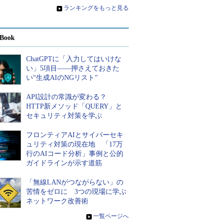
»
ランキングをもっと見る
Book
ChatGPTに「入力してはいけな
い」5項目――押さえておきた
い“生成AIのNGリスト”
API設計の常識が変わる？
HTTP新メソッド「QUERY」と
セキュリティ対策を学ぶ
フロンティアAIとサイバーセキ
ュリティ対策の現在地 「17万
行のAIコード分析」事例と公的
ガイドラインが示す道筋
「無線LANがつながらない」の
苦情をゼロに 3つの現場に学ぶ
ネットワーク改善術
»
一覧ページへ