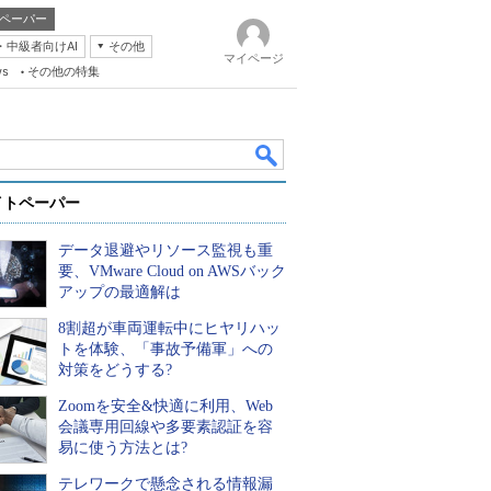
ペーパー
・中級者向けAI
その他
マイページ
ws
その他の特集
イトペーパー
データ退避やリソース監視も重
要、VMware Cloud on AWSバック
アップの最適解は
8割超が車両運転中にヒヤリハッ
k
トを体験、「事故予備軍」への
対策をどうする?
Zoomを安全&快適に利用、Web
会議専用回線や多要素認証を容
易に使う方法とは?
テレワークで懸念される情報漏