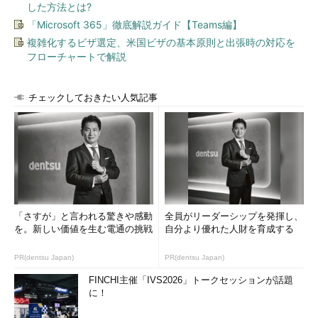
した方法とは?
「Microsoft 365」徹底解説ガイド【Teams編】
複雑化するビザ選定、米国ビザの基本原則と出張時の対応を
フローチャートで解説
チェックしておきたい人気記事
「さすが」と言われる驚きや感動
全員がリーダーシップを発揮し、
を。新しい価値を生む電通の挑戦
自分より優れた人財を育成する
PR(dentsu Japan)
PR(dentsu Japan)
FINCHI主催「IVS2026」トークセッションが話題
に！