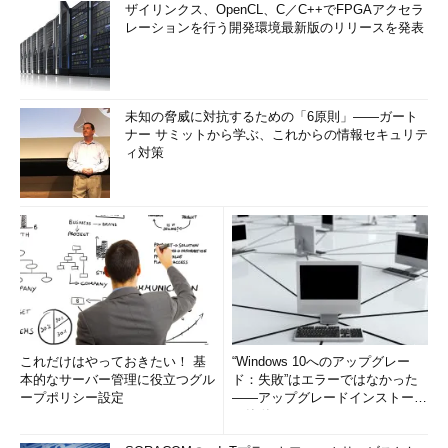
ザイリンクス、OpenCL、C／C++でFPGAアクセラ
レーションを行う開発環境最新版のリリースを発表
未知の脅威に対抗するための「6原則」――ガート
ナー サミットから学ぶ、これからの情報セキュリテ
ィ対策
これだけはやっておきたい！ 基
“Windows 10へのアップグレー
本的なサーバー管理に役立つグル
ド：失敗”はエラーではなかった
ープポリシー設定
――アップグレードインストール
の簡単まとめ (1/3...