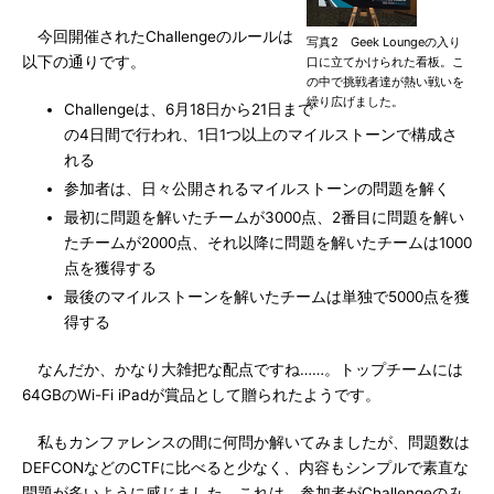
今回開催されたChallengeのルールは
写真2 Geek Loungeの入り
以下の通りです。
口に立てかけられた看板。こ
の中で挑戦者達が熱い戦いを
繰り広げました。
Challengeは、6月18日から21日まで
の4日間で行われ、1日1つ以上のマイルストーンで構成さ
れる
参加者は、日々公開されるマイルストーンの問題を解く
最初に問題を解いたチームが3000点、2番目に問題を解い
たチームが2000点、それ以降に問題を解いたチームは1000
点を獲得する
最後のマイルストーンを解いたチームは単独で5000点を獲
得する
なんだか、かなり大雑把な配点ですね……。トップチームには
64GBのWi-Fi iPadが賞品として贈られたようです。
私もカンファレンスの間に何問か解いてみましたが、問題数は
DEFCONなどのCTFに比べると少なく、内容もシンプルで素直な
問題が多いように感じました。これは、参加者がChallengeのみ