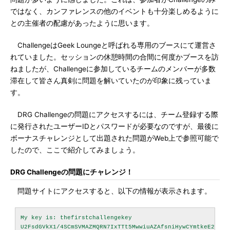
ではなく、カンファレンスの他のイベントも十分楽しめるように
との主催者の配慮があったように思います。
ChallengeはGeek Loungeと呼ばれる専用のブースにて運営さ
れていました。セッションの休憩時間の合間に何度かブースを訪
ねましたが、Challengeに参加しているチームのメンバーが多数
滞在して皆さん真剣に問題を解いていたのが印象に残っていま
す。
DRG Challengeの問題にアクセスするには、チーム登録する際
に発行されたユーザーIDとパスワードが必要なのですが、最後に
ボーナスチャレンジとして出題された問題がWeb上で参照可能で
したので、ここで紹介してみましょう。
DRG Challengeの問題にチャレンジ！
問題サイトにアクセスすると、以下の情報が表示されます。
My key is: thefirstchallengekey

U2FsdGVkX1/4SCmSVMAZMQRN7IxTTt5MwwiuAZAfsniHywCYmtkeE2bGDY2