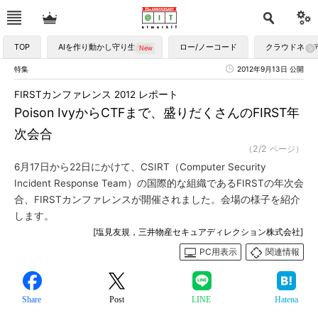
TOP
AIを作り動かし守り生かす
ロー/ノーコード
クラウドネイ
特集
2012年9月13日 公開
FIRSTカンファレンス 2012 レポート
Poison IvyからCTFまで、盛りだくさんのFIRST年
次会合
（2/2 ページ）
6月17日から22日にかけて、CSIRT（Computer Security
Incident Response Team）の国際的な組織であるFIRSTの年次会
合、FIRSTカンファレンスが開催されました。会場の様子を紹介
します。
[塩見友規，三井物産セキュアディレクション株式会社]
PC用表示
関連情報
Share
Post
LINE
Hatena