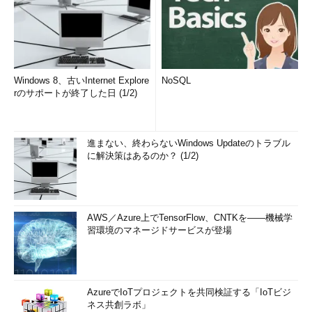
Windows 8、古いInternet Explore
NoSQL
rのサポートが終了した日 (1/2)
進まない、終わらないWindows Updateのトラブル
に解決策はあるのか？ (1/2)
AWS／Azure上でTensorFlow、CNTKを――機械学
習環境のマネージドサービスが登場
AzureでIoTプロジェクトを共同検証する「IoTビジ
ネス共創ラボ」