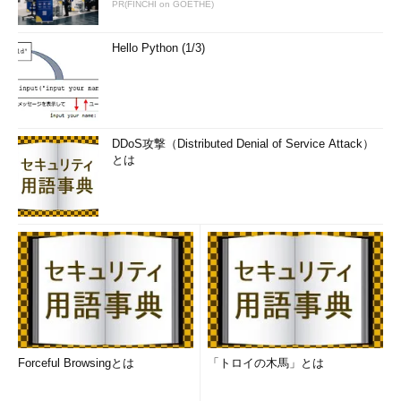
PR(FINCHI on GOETHE)
Hello Python (1/3)
DDoS攻撃（Distributed Denial of Service Attack）
とは
Forceful Browsingとは
「トロイの木馬」とは