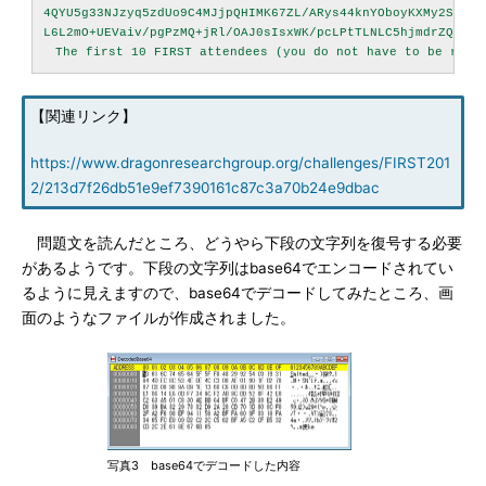
4QYU5g33NJzyq5zdUo9C4MJjpQHIMK67ZL/ARys44knYOboyKXMy2SoozXA
L6L2mO+UEVaiv/pgPzMQ+jRl/OAJ0sIsxWK/pcLPtTLNLC5hjmdrZQ==

【関連リンク】
https://www.dragonresearchgroup.org/challenges/FIRST201
2/213d7f26db51e9ef7390161c87c3a70b24e9dbac
問題文を読んだところ、どうやら下段の文字列を復号する必要
があるようです。下段の文字列はbase64でエンコードされてい
るように見えますので、base64でデコードしてみたところ、画
面のようなファイルが作成されました。
写真3 base64でデコードした内容