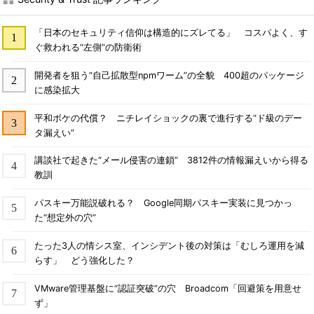
「日本のセキュリティ信仰は構造的にズレてる」 コスパよく、す
ぐ救われる“左側”の防衛術
開発者を狙う“自己拡散型npmワーム”の全貌 400超のパッケージ
に感染拡大
平和ボケの代償？ ニチレイショックの裏で進行する“ド級のデー
タ漏えい”
講談社で起きた“メール侵害の連鎖” 3812件の情報漏えいから得る
教訓
パスキー万能説破れる？ Google同期パスキー実装に見つかっ
た“想定外の穴”
たった3人の情シス室、インシデント後の対策は「むしろ運用を減
らす」 どう強化した？
VMware管理基盤に“認証突破”の穴 Broadcom「回避策を用意せ
ず」