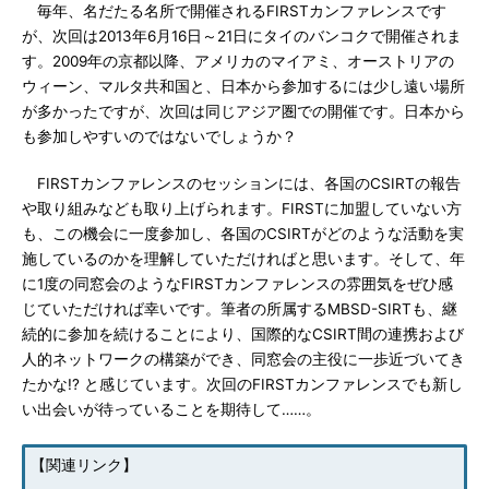
毎年、名だたる名所で開催されるFIRSTカンファレンスです
が、次回は2013年6月16日～21日にタイのバンコクで開催されま
す。2009年の京都以降、アメリカのマイアミ、オーストリアの
ウィーン、マルタ共和国と、日本から参加するには少し遠い場所
が多かったですが、次回は同じアジア圏での開催です。日本から
も参加しやすいのではないでしょうか？
FIRSTカンファレンスのセッションには、各国のCSIRTの報告
や取り組みなども取り上げられます。FIRSTに加盟していない方
も、この機会に一度参加し、各国のCSIRTがどのような活動を実
施しているのかを理解していただければと思います。そして、年
に1度の同窓会のようなFIRSTカンファレンスの雰囲気をぜひ感
じていただければ幸いです。筆者の所属するMBSD-SIRTも、継
続的に参加を続けることにより、国際的なCSIRT間の連携および
人的ネットワークの構築ができ、同窓会の主役に一歩近づいてき
たかな!? と感じています。次回のFIRSTカンファレンスでも新し
い出会いが待っていることを期待して……。
【関連リンク】