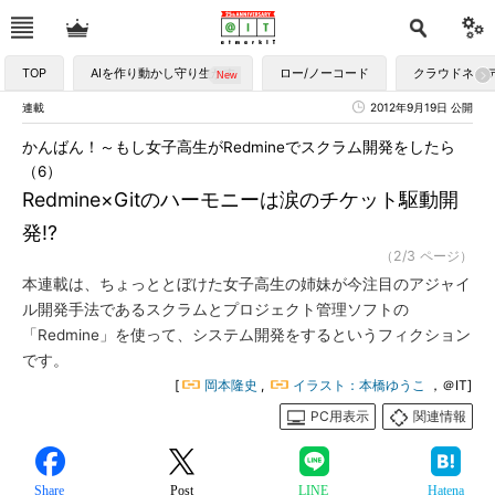
TOP
AIを作り動かし守り生かす
ロー/ノーコード
クラウドネイ
連載
2012年9月19日 公開
かんばん！～もし女子高生がRedmineでスクラム開発をしたら
（6）
Redmine×Gitのハーモニーは涙のチケット駆動開
発!?
（2/3 ページ）
本連載は、ちょっととぼけた女子高生の姉妹が今注目のアジャイ
ル開発手法であるスクラムとプロジェクト管理ソフトの
「Redmine」を使って、システム開発をするというフィクション
です。
[
岡本隆史
,
イラスト：本橋ゆうこ
，＠IT]
PC用表示
関連情報
Share
Post
LINE
Hatena