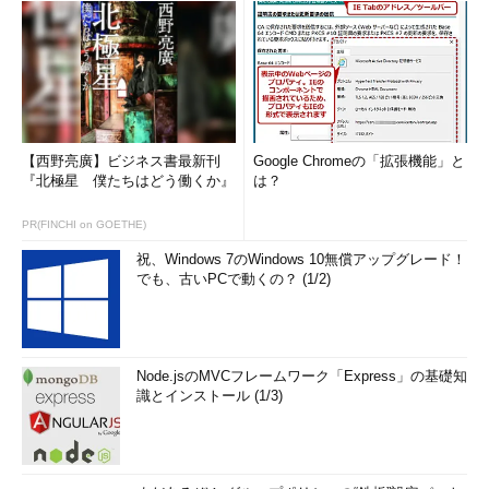
【西野亮廣】ビジネス書最新刊
Google Chromeの「拡張機能」と
『北極星 僕たちはどう働くか』
は？
PR(FINCHI on GOETHE)
祝、Windows 7のWindows 10無償アップグレード！
でも、古いPCで動くの？ (1/2)
Node.jsのMVCフレームワーク「Express」の基礎知
識とインストール (1/3)