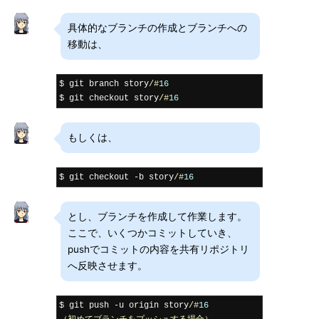
具体的なブランチの作成とブランチへの
移動は、
$ git branch story
/#
16
$ git checkout story
/#
16
もしくは、
$ git checkout 
-
b story
/#
16
とし、ブランチを作成して作業します。
ここで、いくつかコミットしていき、
pushでコミットの内容を共有リポジトリ
へ反映させます。
$ git push 
-
u origin story
/#
16