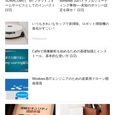
SORACOMの、IoTプラットフォ
Windows 10のトラブルシューテ
ームサービスとしてのインパクト
ィング事例──未知のポリシー設
(1/2)
定を探せ！ (1/2)
いつもきれいなモップで床掃除。ロボット掃除機の
進化がすごい！
PR(Dreame)
Caffeで画像解析を始めるための基礎知識とインス
トール、基本的な使い方 (1/2)
Windows系ITエンジニアのための産業用ドローン開
発環境