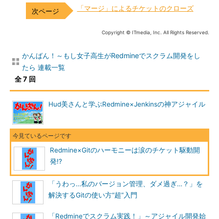
「マージ」によるチケットのクローズ
Copyright © ITmedia, Inc. All Rights Reserved.
かんばん！～もし女子高生がRedmineでスクラム開発をし
たら 連載一覧
全 7 回
Hud美さんと学ぶRedmine×Jenkinsの神アジャイル
Redmine×Gitのハーモニーは涙のチケット駆動開
発!?
「うわっ…私のバージョン管理、ダメ過ぎ…？」を
解決するGitの使い方“超”入門
「Redmineでスクラム実践！」～アジャイル開発始