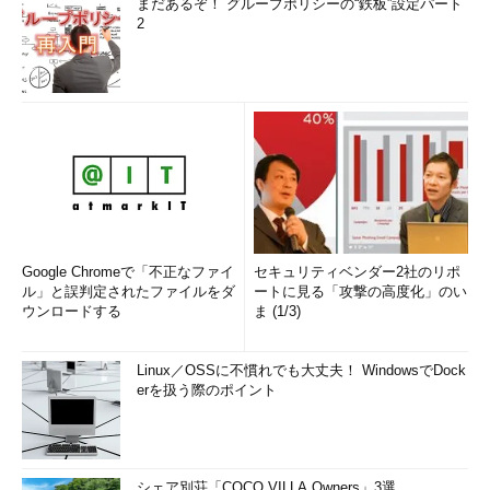
まだあるぞ！ グループポリシーの“鉄板”設定パート
2
Google Chromeで「不正なファイ
セキュリティベンダー2社のリポ
ル」と誤判定されたファイルをダ
ートに見る「攻撃の高度化」のい
ウンロードする
ま (1/3)
Linux／OSSに不慣れでも大丈夫！ WindowsでDock
erを扱う際のポイント
シェア別荘「COCO VILLA Owners」3選