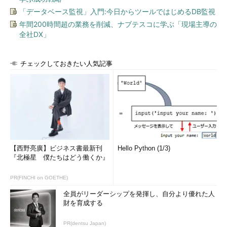
「データベース監視」入門:今日からツールではじめるDB監視
年間200時間超の業務を削減、ナブテスコに学ぶ「現場主導の
全社DX」
チェックしておきたい人気記事
【西野亮廣】ビジネス書最新刊
Hello Python (1/3)
『北極星 僕たちはどう働くか』
PR(FINCHI on GOETHE)
全員がリーダーシップを発揮し、自分より優れた人
財を育成する
PR(dentsu Japan)