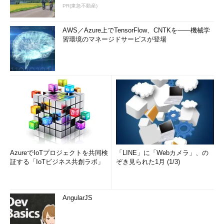
PR(東急不動産)
AWS／Azure上でTensorFlow、CNTKを――機械学
習環境のマネージドサービスが登場
AzureでIoTプロジェクトを共同検
「LINE」に「Webカメラ」、の
証する「IoTビジネス共創ラボ」
ぞき見られた1月 (1/3)
AngularJS