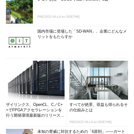
PR(COCO VILLA on GOETHE)
国内市場に登場した「SD-WAN」、企業にどんなメ
リットをもたらすか
ザイリンクス、OpenCL、C／C+
すべてが絶景、収益も得られるそ
+でFPGAアクセラレーションを
の仕組みとは
行う開発環境最新版のリリースを
発表
PR(COCO VILLA on GOETHE)
未知の脅威に対抗するための「6原則」――ガート