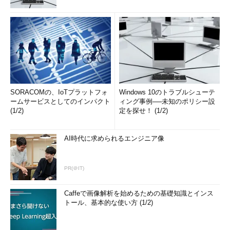
SORACOMの、IoTプラットフォ
Windows 10のトラブルシューテ
ームサービスとしてのインパクト
ィング事例──未知のポリシー設
(1/2)
定を探せ！ (1/2)
AI時代に求められるエンジニア像
PR(＠IT)
Caffeで画像解析を始めるための基礎知識とインス
トール、基本的な使い方 (1/2)