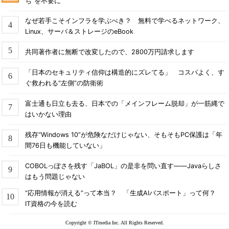
ち”を不要に
なぜ若手こそインフラを学ぶべき？ 無料で学べるネットワーク、
Linux、サーバ＆ストレージのeBook
共同著作者に無断で改変したので、2800万円請求します
「日本のセキュリティ信仰は構造的にズレてる」 コスパよく、す
ぐ救われる“左側”の防衛術
富士通も日立も去る、日本での「メインフレーム脱却」が一筋縄で
はいかない理由
残存“Windows 10”が危険なだけじゃない、そもそもPC保護は「年
間76日も機能していない」
COBOLっぽさを残す「JaBOL」の是非を問い直す――Javaらしさ
はもう問題じゃない
“応用情報が消える”って本当？ 「生成AIパスポート」って何？
IT資格の今を読む
Copyright © ITmedia Inc. All Rights Reserved.