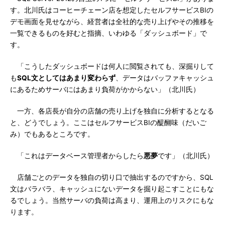
す。北川氏はコーヒーチェーン店を想定したセルフサービスBIの
デモ画面を見せながら、経営者は全社的な売り上げやその推移を
一覧できるものを好むと指摘、いわゆる「ダッシュボード」で
す。
「こうしたダッシュボードは何人に閲覧されても、深掘りして
も
SQL文としてはあまり変わらず
、データはバッファキャッシュ
にあるためサーバにはあまり負荷がかからない」（北川氏）
一方、各店長が自分の店舗の売り上げを独自に分析するとなる
と、どうでしょう。ここはセルフサービスBIの醍醐味（だいご
み）でもあるところです。
「これはデータベース管理者からしたら
悪夢
です」（北川氏）
店舗ごとのデータを独自の切り口で抽出するのですから、SQL
文はバラバラ、キャッシュにないデータを掘り起こすことにもな
るでしょう。当然サーバの負荷は高まり、運用上のリスクにもな
ります。