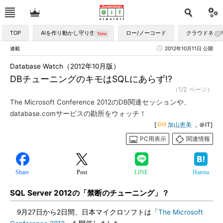
TOP
AIを作り動かし守り生かす
ロー/ノーコード
クラウドネイ
連載
2012年10月11日 公開
Database Watch（2012年10月版）
DBチューニングのキモはSQLにあらず!?
（1/2 ページ）
The Microsoft Conference 2012のDB関連セッションや、
database.comサービスの勘所をウォッチ！
[
加山恵美
，＠IT]
PC用表示
関連情報
Share
Post
LINE
Hatena
SQL Server 2012の「禁断のチューニング」？
9月27日から2日間、日本マイクロソフトは「
The Microsoft