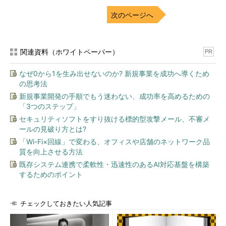
年以上運用していること、また「オンラインで数百万行のテーブ
ルにインデックスを作成するのに15秒、400GBのフルバックアッ
次のページへ
プが15分」と話していました。ハードディスクでは出ない数字で
はないでしょうか。
関連資料（ホワイトペーパー）
PR
北川氏は「SQL Server 2012にはI/O削減やI/O競合を防止する
機能もある」としつつも、「反応が遅いとユーザーは分析を諦め
なぜ0から1を生み出せないのか? 新規事業を成功へ導くため
てしまいます。それよりも（性能改善のインパクトが大きい）フ
の思考法
ラッシュメモリストレージの採用を」と推奨していました。フラ
新規事業開発の手順でもう迷わない、成功率を高めるための
ッシュメモリがより現実味を帯びてきました。
「3つのステップ」
セキュリティソフトをすり抜ける標的型攻撃メール、不審メ
Dr.KはNUMAがお好き？
ールの見破り方とは?
「Wi-Fi×回線」で変わる、オフィスや店舗のネットワーク品
質を向上させる方法
既存システム連携で柔軟性・迅速性のあるAI対応基盤を構築
するためのポイント
チェックしておきたい人気記事