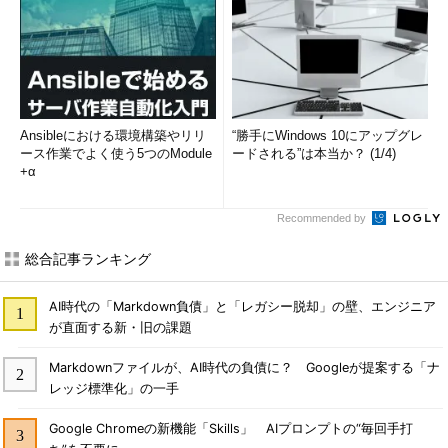
Ansibleにおける環境構築やリリ
“勝手にWindows 10にアップグレ
ース作業でよく使う5つのModule
ードされる”は本当か？ (1/4)
+α
Recommended by
総合記事ランキング
AI時代の「Markdown負債」と「レガシー脱却」の壁、エンジニア
が直面する新・旧の課題
Markdownファイルが、AI時代の負債に？ Googleが提案する「ナ
レッジ標準化」の一手
Google Chromeの新機能「Skills」 AIプロンプトの“毎回手打