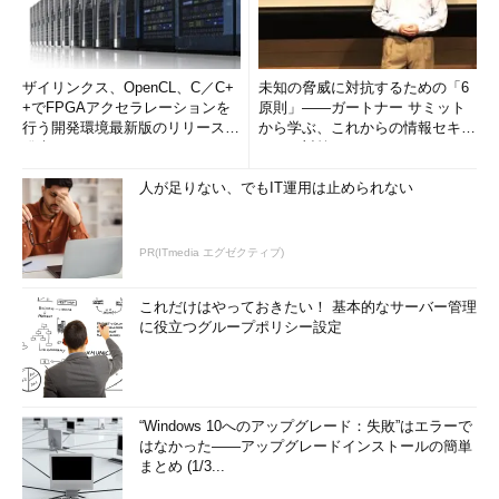
ザイリンクス、OpenCL、C／C+
未知の脅威に対抗するための「6
+でFPGAアクセラレーションを
原則」――ガートナー サミット
行う開発環境最新版のリリースを
から学ぶ、これからの情報セキュ
発表
リティ対策
人が足りない、でもIT運用は止められない
PR(ITmedia エグゼクティブ)
これだけはやっておきたい！ 基本的なサーバー管理
に役立つグループポリシー設定
“Windows 10へのアップグレード：失敗”はエラーで
はなかった――アップグレードインストールの簡単
まとめ (1/3...