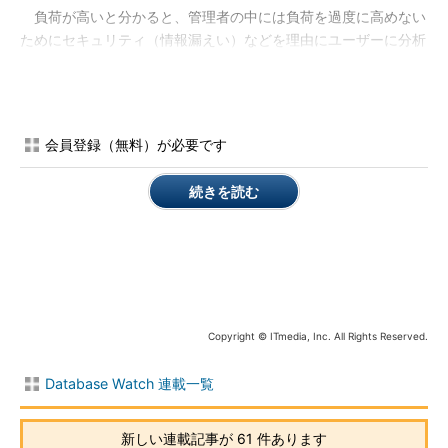
負荷が高いと分かると、管理者の中には負荷を過度に高めない
ためにセキュリティ（情報漏えい）などを理由にユーザーに分析
の利用を制限させることもあるのだとか。苦渋の選択なのかもし
れませんが、ビッグデータ活用の障壁にもなりかねません。
いまやDBチューニングのキモはストレージI/Oに
会員登録（無料）が必要です
ソフトウェア的には分析が可能なのに、マシンパワーが追い付
かない。「それならば」とチューニングをするにしても、そう簡
続きを読む
単ではありません。従来のチューニングといえばテーブル設計や
索引、実行計画の見直しなど、ソフトウェアで行うものが王道で
した。
しかし、近年ではストレージI/Oを減らす方が効率的でインパ
クトが大きいとされています。なにせストレージへのデータ出し
Copyright © ITmedia, Inc. All Rights Reserved.
入れはメモリに比べて遅いことは周知の通りです。
Database Watch 連載一覧
そこで北川氏が勧めるのが「ストレージアーキテクチャを根本
的に変える」こと。
新しい連載記事が 61 件あります