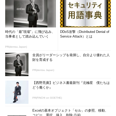
時代の「最"現場"」に飛び込み、
DDoS攻撃（Distributed Denial of
当事者として踏み込んでいく
Service Attack）とは
PR(dentsu Japan)
全員がリーダーシップを発揮し、自分より優れた人
財を育成する
PR(dentsu Japan)
【西野亮廣】ビジネス書最新刊『北極星 僕たちは
どう働くか』
PR(FINCHI on GOETHE)
Excelの基本オブジェクト「セル」の参照、移動、
コピー、選択、挿入、削除 (1/4)