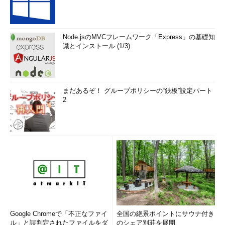
Node.jsのMVCフレームワーク「Express」の基礎知
識とインストール (1/3)
まだあるぞ！ グループポリシーの“鉄板”設定パート
2
Google Chromeで「不正なファイ
全国の絶景ポイントにサウナ付き
ル」と誤判定されたファイルをダ
のシェア別荘を展開