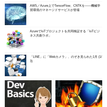
AWS／Azure上でTensorFlow、CNTKを――機械学
習環境のマネージドサービスが登場
AzureでIoTプロジェクトを共同検証する「IoTビジ
ネス共創ラボ」
「LINE」に「Webカメラ」、のぞき見られた1月 (1/
3)