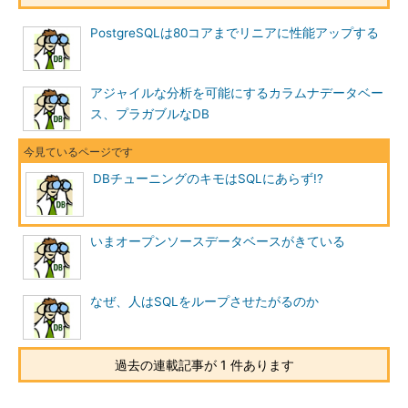
具体的にはストレージに高速なフラッシュメモリを使用するこ
とです。
PostgreSQLは80コアまでリニアに性能アップする
従来は選択肢にすらなりませんでしたが、近年では価格が下が
ったこともあり、現実的なソリューションとなってきました。北
アジャイルな分析を可能にするカラムナデータベー
川氏はさらに踏み込み、Fusion-io ioDrive2、HP VMA3200など
ス、プラガブルなDB
具体的な製品名も挙げて紹介していました。こうしたフラッシュ
メモリなら従来のハードディスク（ストレージ）と比べて数十倍
から数百倍高速と言われています。
DBチューニングのキモはSQLにあらず!?
実際に
gloops
でのフラッシュメモリ採用事例も紹介されまし
た。gloopsでは「三国志バトル」や「マジゲート」などのオンラ
いまオープンソースデータベースがきている
インゲームを展開しており、マイクロソフト技術が多く採用され
ているのも特徴です。
なぜ、人はSQLをループさせたがるのか
gloopsのパフォーマンス
セッションではgloopsのシステム基盤部 サーバーエキスパー
過去の連載記事が 1 件あります
トであり、2011年に「Microsoft MVP for SQL Azure」を受賞し
た大和屋貴仁氏が登壇し、Fusion-io ioDrive2やioDrive2 Duoを1