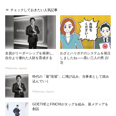
チェックしておきたい人気記事
全員がリーダーシップを発揮し、
わざとハリボテのシステムを発注
自分より優れた人財を育成する
しましたね――黒い三人の男 (1/
3)
PR(dentsu Japan)
時代の「最"現場"」に飛び込み、当事者として踏み
込んでいく
PR(dentsu Japan)
GOETHEとFINCHIがタッグを組み、新メディアを
創設