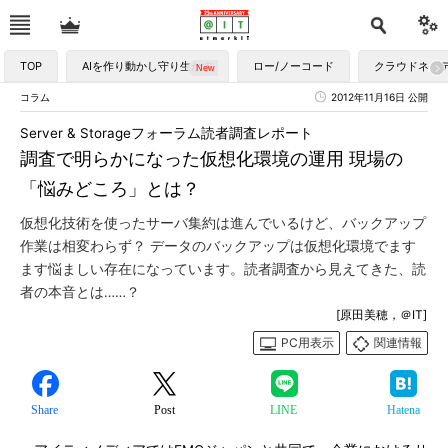
TOP
AIを作り動かし守り生かす
ロー/ノーコード
クラウドネイ
コラム
2012年11月16日 公開
Server & Storageフォーラム読者調査レポート
調査で明らかになった仮想化環境の運用 現場の
「悩みどころ」とは？
仮想化技術を使ったサーバ集約は進んでいるけど、バックアップ
作業は相変わらず？ データのバックアップは仮想化環境でます
ます悩ましい存在になっています。読者調査から見えてきた、読
者の本音とは……？
[原田美穂，＠IT]
PC用表示
関連情報
Share
Post
LINE
Hatena