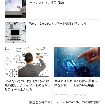
ーマンス向上に注目 (1/2)
Word／Excelのパスワード保護も使いよう
“必要ないもの／使わないもの”は
大阪ガスが月2000時間の共有作
無効化し、クライアントのセキュ
業を削減！ 現場のAI活用術
リティを向上させる
PR(ITmedia エンタープライズ)
無慈悲な専門家チーム「kuromame6」の暗躍に負け