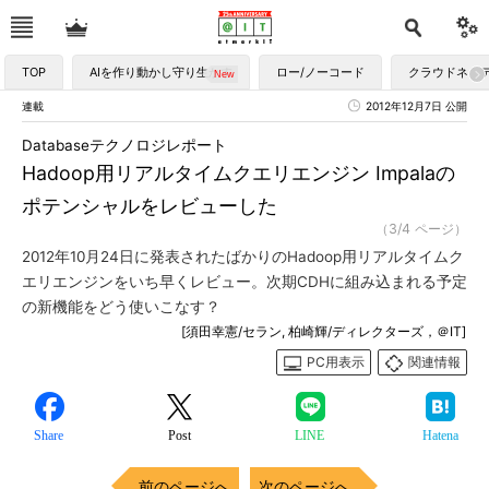
TOP
AIを作り動かし守り生かす
ロー/ノーコード
クラウドネイ
連載
2012年12月7日 公開
Databaseテクノロジレポート
Hadoop用リアルタイムクエリエンジン Impalaの
ポテンシャルをレビューした
（3/4 ページ）
2012年10月24日に発表されたばかりのHadoop用リアルタイムク
エリエンジンをいち早くレビュー。次期CDHに組み込まれる予定
の新機能をどう使いこなす？
[須田幸憲/セラン, 柏崎輝/ディレクターズ，＠IT]
PC用表示
関連情報
Share
Post
LINE
Hatena
前のページへ
次のページへ