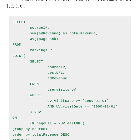
しました。
SELECT

	sourceIP,

	sum(adRevenue) as totalRevenue,

	avg(pageRank)

FROM

	rankings R

JOIN (

	SELECT

		sourceIP,

		destURL,

		adRevenue

	FROM

		uservisits UV

	WHERE

		UV.visitDate >= '1999-01-01'

		AND UV.visitDate <= '2000-01-01'

	) NUV

ON

	(R.pageURL = NUV.destURL)

group by sourceIP

order by totalRevenue DESC
