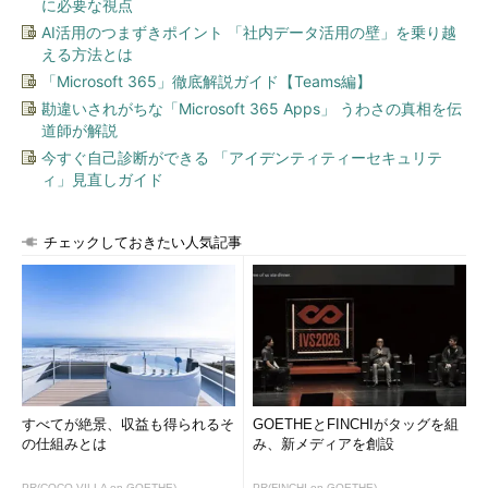
に必要な視点
AI活用のつまずきポイント 「社内データ活用の壁」を乗り越
える方法とは
「Microsoft 365」徹底解説ガイド【Teams編】
勘違いされがちな「Microsoft 365 Apps」 うわさの真相を伝
道師が解説
今すぐ自己診断ができる 「アイデンティティーセキュリテ
ィ」見直しガイド
チェックしておきたい人気記事
すべてが絶景、収益も得られるそ
GOETHEとFINCHIがタッグを組
の仕組みとは
み、新メディアを創設
PR(COCO VILLA on GOETHE)
PR(FINCHI on GOETHE)