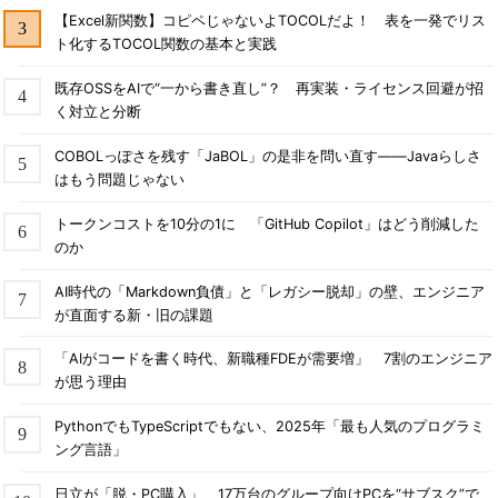
【Excel新関数】コピペじゃないよTOCOLだよ！ 表を一発でリス
ト化するTOCOL関数の基本と実践
既存OSSをAIで“一から書き直し”？ 再実装・ライセンス回避が招
く対立と分断
COBOLっぽさを残す「JaBOL」の是非を問い直す――Javaらしさ
はもう問題じゃない
トークンコストを10分の1に 「GitHub Copilot」はどう削減した
のか
AI時代の「Markdown負債」と「レガシー脱却」の壁、エンジニア
が直面する新・旧の課題
「AIがコードを書く時代、新職種FDEが需要増」 7割のエンジニア
が思う理由
PythonでもTypeScriptでもない、2025年「最も人気のプログラミ
ング言語」
日立が「脱・PC購入」 17万台のグループ向けPCを“サブスク”で