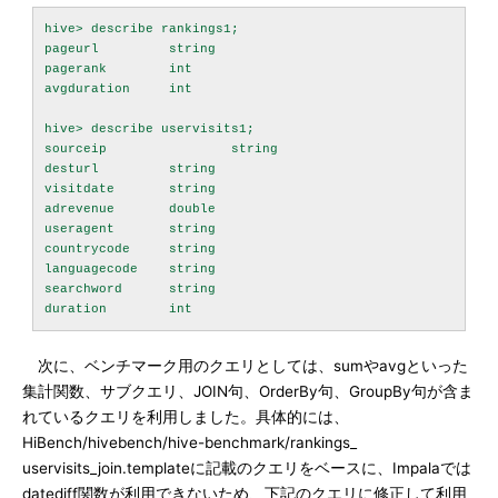
hive> describe rankings1;

pageurl		string

pagerank	int

avgduration	int

hive> describe uservisits1;

sourceip		string

desturl		string

visitdate	string

adrevenue	double

useragent	string

countrycode	string

languagecode	string

searchword	string

次に、ベンチマーク用のクエリとしては、sumやavgといった
集計関数、サブクエリ、JOIN句、OrderBy句、GroupBy句が含ま
れているクエリを利用しました。具体的には、
HiBench/hivebench/hive-benchmark/rankings_
uservisits_join.templateに記載のクエリをベースに、Impalaでは
datediff関数が利用できないため、下記のクエリに修正して利用