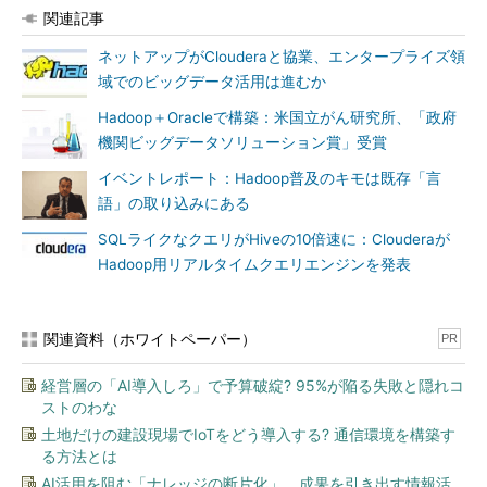
関連記事
ネットアップがClouderaと協業、エンタープライズ領
域でのビッグデータ活用は進むか
Hadoop＋Oracleで構築：米国立がん研究所、「政府
機関ビッグデータソリューション賞」受賞
イベントレポート：Hadoop普及のキモは既存「言
語」の取り込みにある
SQLライクなクエリがHiveの10倍速に：Clouderaが
Hadoop用リアルタイムクエリエンジンを発表
関連資料（ホワイトペーパー）
PR
経営層の「AI導入しろ」で予算破綻? 95%が陥る失敗と隠れコ
ストのわな
土地だけの建設現場でIoTをどう導入する? 通信環境を構築す
る方法とは
AI活用を阻む「ナレッジの断片化」、成果を引き出す情報活