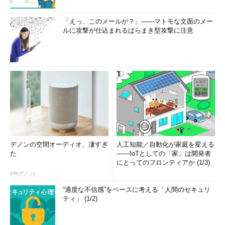
「えっ、このメールが？」――マトモな文面のメー
ルに攻撃が仕込まれるばらまき型攻撃に注意
デノンの空間オーディオ、凄すぎ
人工知能／自動化が家庭を変える
た
――IoTとしての「家」は開発者
にとってのフロンティアか (1/3)
PR(デノン)
“適度な不信感”をベースに考える「人間のセキュリ
ティ」 (1/2)