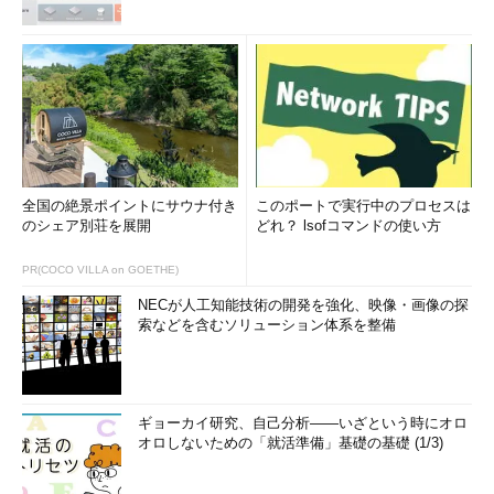
全国の絶景ポイントにサウナ付き
このポートで実行中のプロセスは
のシェア別荘を展開
どれ？ lsofコマンドの使い方
PR(COCO VILLA on GOETHE)
NECが人工知能技術の開発を強化、映像・画像の探
索などを含むソリューション体系を整備
ギョーカイ研究、自己分析――いざという時にオロ
オロしないための「就活準備」基礎の基礎 (1/3)