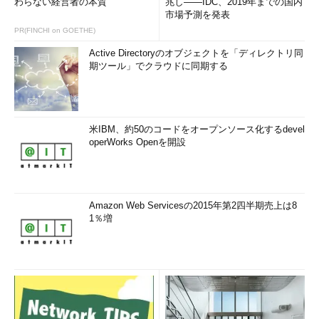
わらない経営者の本質
兆し――IDC、2019年までの国内
市場予測を発表
PR(FINCHI on GOETHE)
Active Directoryのオブジェクトを「ディレクトリ同
期ツール」でクラウドに同期する
米IBM、約50のコードをオープンソース化するdevel
operWorks Openを開設
Amazon Web Servicesの2015年第2四半期売上は8
1％増