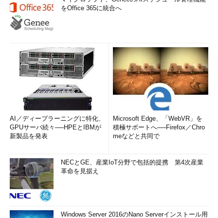
をOffice 365に統合へ
AI／ディープラーニングに特化、
Microsoft Edge、「WebVR」を
GPUサーバ続々──HPEとIBMが
積極サポートへ──Firefox／Chro
新製品を発表
meなどと共同で
NECとGE、産業IoT分野で包括的提携 第4次産業
革命を見据え
Windows Server 2016のNano Serverインストール用