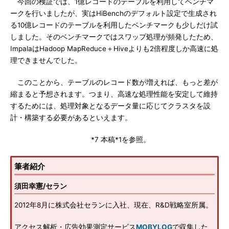
今回の検証では、1億レコードのテーブルを利用してベンチマ
ークを行いましたが、実はHiBenchのデフォルト設定で生成され
る10億レコードのテーブルを利用したベンチマークも少しだけ試
しました。そのベンチマークではスワップ処理が頻発したため、
ImpalaはHadoop MapReduce＋Hiveよりも2倍程度しか高速に処
理できませんでした。
このことから、テーブルのレコード数が増えれば、もっと差が
縮まると予想されます。つまり、高速な処理性能を安定して維持
するためには、処理対象となるデータ量に応じてクラスタを設
計・構築する必要があるといえます。
*7 本稿*1を参照。
筆者紹介
須田幸憲/セラン
2012年8月に株式会社セランに入社、現在、R&D戦略室所属。
アクセス解析・広告効果測定サービス
MOBYLOG
で収集した