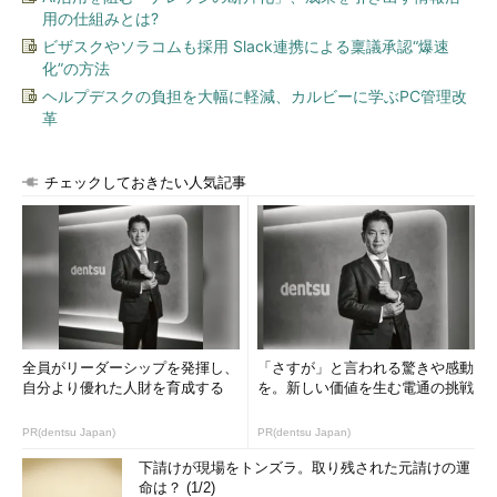
用の仕組みとは?
ビザスクやソラコムも採用 Slack連携による稟議承認“爆速
化”の方法
ヘルプデスクの負担を大幅に軽減、カルビーに学ぶPC管理改
革
チェックしておきたい人気記事
全員がリーダーシップを発揮し、
「さすが」と言われる驚きや感動
自分より優れた人財を育成する
を。新しい価値を生む電通の挑戦
PR(dentsu Japan)
PR(dentsu Japan)
下請けが現場をトンズラ。取り残された元請けの運
命は？ (1/2)