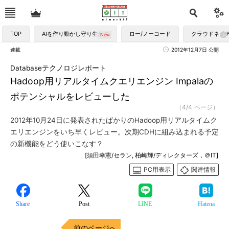
TOP
AIを作り動かし守り生かす
ロー/ノーコード
クラウドネイ
連載
2012年12月7日 公開
Databaseテクノロジレポート
Hadoop用リアルタイムクエリエンジン Impalaの
ポテンシャルをレビューした
（4/4 ページ）
2012年10月24日に発表されたばかりのHadoop用リアルタイムク
エリエンジンをいち早くレビュー。次期CDHに組み込まれる予定
の新機能をどう使いこなす？
[須田幸憲/セラン, 柏崎輝/ディレクターズ，＠IT]
PC用表示
関連情報
Share
Post
LINE
Hatena
前のページへ