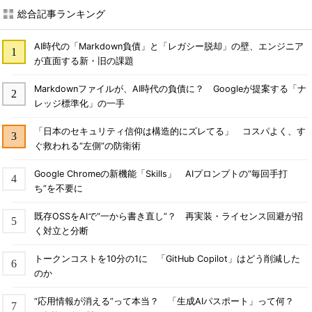
総合記事ランキング
AI時代の「Markdown負債」と「レガシー脱却」の壁、エンジニア
が直面する新・旧の課題
Markdownファイルが、AI時代の負債に？ Googleが提案する「ナ
レッジ標準化」の一手
「日本のセキュリティ信仰は構造的にズレてる」 コスパよく、す
ぐ救われる“左側”の防衛術
Google Chromeの新機能「Skills」 AIプロンプトの“毎回手打
ち”を不要に
既存OSSをAIで“一から書き直し”？ 再実装・ライセンス回避が招
く対立と分断
トークンコストを10分の1に 「GitHub Copilot」はどう削減した
のか
“応用情報が消える”って本当？ 「生成AIパスポート」って何？