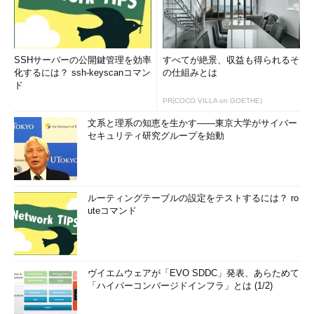
SSHサーバーの公開鍵管理を効率
すべてが絶景、収益も得られるそ
化するには？ ssh-keyscanコマン
の仕組みとは
ド
PR(COCO VILLA on GOETHE)
文系と理系の知恵を生かす――東京大学がサイバー
セキュリティ研究グループを始動
ルーティングテーブルの設定をテストするには？ ro
uteコマンド
ヴイエムウェアが「EVO SDDC」発表、あらためて
「ハイパーコンバージドインフラ」とは (1/2)