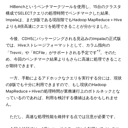
HiBenchというベンチマークツールを使用し、15台のクラスタ
構成でSELECTクエリの処理時間でベンチマークした結果、
Impalaは、まだβ版である現段階でもHadoop MapReduce＋Hive
よりも8倍高速にクエリを処理できることが分かりました。
今後、CDH5にパッケージングされる見込みのImpalaの正式版
では、Hiveストレージフォーマットとして、カラム指向の
*7
「Trevni」や「RCFile」がサポートされる予定です
。そのた
め、今回のベンチマーク結果よりもさらに高速に処理できること
が期待できます。
一方、手動によるアドホックなクエリを実行する分には、現状
のβ版でも十分に利用できますので、もし現状のHadoop
MapReduce＋Hiveの処理時間が業務遂行上のボトルネックとな
っているのであれば、利用を検討する価値はあるかもしれませ
ん。
ただし、高速な処理性能を維持する点では注意が必要です。