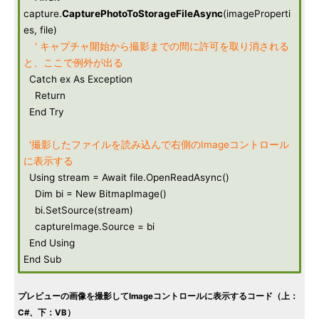
capture.
CapturePhotoToStorageFileAsync
(imageProperti
es, file)
' キャプチャ開始から撮影までの間に許可を取り消される
と、ここで例外が出る
Catch ex As Exception
Return
End Try
'撮影したファイルを読み込んで右側のImageコントロール
に表示する
Using stream = Await file.OpenReadAsync()
Dim bi = New BitmapImage()
bi.SetSource(stream)
captureImage.Source = bi
End Using
End Sub
プレビューの画像を撮影してImageコントロールに表示するコード（上：
C#、下：VB）