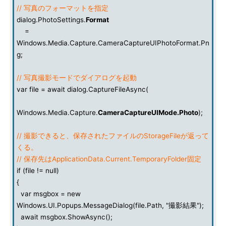
// 写真のフォーマットを指定
dialog.PhotoSettings.
Format
=
Windows.Media.Capture.CameraCaptureUIPhotoFormat.Pn
g;
// 写真撮影モードでダイアログを起動
var file = await dialog.CaptureFileAsync(
Windows.Media.Capture.
CameraCaptureUIMode.Photo
);
// 撮影できると、保存されたファイルのStorageFileが返って
くる。
// 保存先はApplicationData.Current.TemporaryFolder固定
if (file != null)
{
var msgbox = new
Windows.UI.Popups.MessageDialog(file.Path, "撮影結果");
await msgbox.ShowAsync();