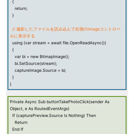
{
return;
}
// 撮影したファイルを読み込んで右側のImageコントロー
ルに表示する
using (var stream = await file.OpenReadAsync())
{
var bi = new BitmapImage();
bi.SetSource(stream);
captureImage.Source = bi;
}
}
Private Async Sub buttonTakePhotoClick(sender As
Object, e As RoutedEventArgs)
If (capturePreview.Source Is Nothing) Then
Return
End If