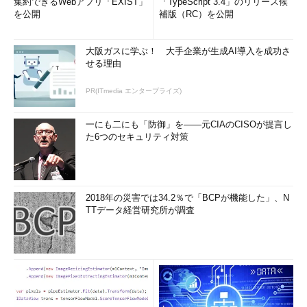
集約できるWebアプリ「EXIST」
「TypeScript 3.4」のリリース候
を公開
補版（RC）を公開
大阪ガスに学ぶ！ 大手企業が生成AI導入を成功さ
せる理由
PR(ITmedia エンタープライズ)
一にも二にも「防御」を――元CIAのCISOが提言し
た6つのセキュリティ対策
2018年の災害では34.2％で「BCPが機能した」、N
TTデータ経営研究所が調査