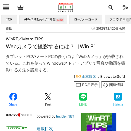
TOP
AIを作り動かし守り生かす
ロー/ノーコード
クラウドネイ
連載
2012年12月20日 公開
WinRT／Metro TIPS
Webカメラで撮影するには？［Win 8］
タブレットPCやノートPCの多くには「Webカメラ」が搭載され
ている。これを使ってWindowsストア・アプリで写真や動画を撮
影する方法を説明する。
[
山本康彦
，BluewaterSoft]
PC用表示
関連情報
Share
Post
LINE
Hatena
powered by
Insider.NET
連載目次