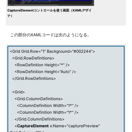
CaptureElementコントロールを使う画面（XAMLデザイ
ナ）
この部分のXAMLコードは次のようになる。
<Grid Grid.Row="1" Background="#002244">
<Grid.RowDefinitions>
<RowDefinition Height="*" />
<RowDefinition Height="Auto" />
</Grid.RowDefinitions>
<Grid>
<Grid.ColumnDefinitions>
<ColumnDefinition Width="1*" />
<ColumnDefinition Width="1*" />
</Grid.ColumnDefinitions>
<
CaptureElement
x:Name="capturePreview"