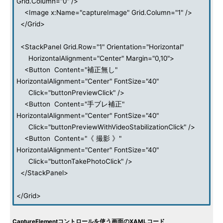
Grid.Column="0" />
<Image x:Name="captureImage" Grid.Column="1" />
</Grid>
<StackPanel Grid.Row="1" Orientation="Horizontal"
HorizontalAlignment="Center" Margin="0,10">
<Button Content="補正無し"
HorizontalAlignment="Center" FontSize="40"
Click="buttonPreviewClick" />
<Button Content="手ブレ補正"
HorizontalAlignment="Center" FontSize="40"
Click="buttonPreviewWithVideoStabilizationClick" />
<Button Content="《 撮影 》"
HorizontalAlignment="Center" FontSize="40"
Click="buttonTakePhotoClick" />
</StackPanel>
</Grid>
CaptureElementコントロールを使う画面のXAMLコード