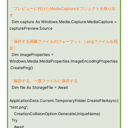
' プレビューに付けたMediaCaptureオブジェクトを取り出
す
Dim capture As Windows.Media.Capture.MediaCapture =
capturePreview.Source
' 保存する画像ファイルのフォーマット（.pngファイルを指
定）
Dim imageProperties =
Windows.Media.MediaProperties.ImageEncodingProperties
.CreatePng()
' 撮影する。一度ファイルに保存する
Dim file As StorageFile = Await
ApplicationData.Current.TemporaryFolder.CreateFileAsync(
"test.png",
CreationCollisionOption.GenerateUniqueName)
Try
Await