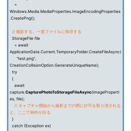
=
Windows.Media.MediaProperties.ImageEncodingProperties
.CreatePng();
// 撮影する。一度ファイルに保存する
StorageFile file
= await
ApplicationData.Current.TemporaryFolder.CreateFileAsync(
"test.png",
CreationCollisionOption.GenerateUniqueName);
try
{
await
capture.
CapturePhotoToStorageFileAsync
(imageProperti
es, file);
// キャプチャ開始から撮影までの間に許可を取り消される
と、ここで例外が出る
}
catch (Exception ex)