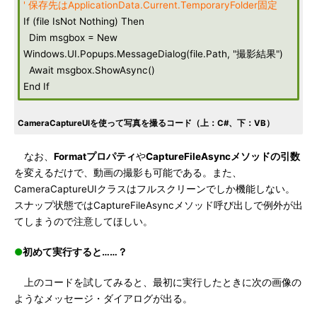
' 保存先はApplicationData.Current.TemporaryFolder固定
If (file IsNot Nothing) Then
Dim msgbox = New
Windows.UI.Popups.MessageDialog(file.Path, "撮影結果")
Await msgbox.ShowAsync()
End If
CameraCaptureUIを使って写真を撮るコード（上：C#、下：VB）
なお、
Formatプロパティ
や
CaptureFileAsyncメソッドの引数
を変えるだけで、動画の撮影も可能である。また、
CameraCaptureUIクラスはフルスクリーンでしか機能しない。
スナップ状態ではCaptureFileAsyncメソッド呼び出しで例外が出
てしまうので注意してほしい。
●
初めて実行すると……？
上のコードを試してみると、最初に実行したときに次の画像の
ようなメッセージ・ダイアログが出る。