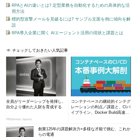
RPAとAIの違いとは? 定型業務を自動化するための具体的な活
用方法
標的型攻撃メールを見破るには? サンプル文面を例に傾向を解
説
RPA導入企業に聞く AIエージェント活用の現状と課題とは
チェックしておきたい人気記事
全員がリーダーシップを発揮し、
コンテナベースの継続的インテグ
自分より優れた人財を育成する
レーションの利点／課題と、CIパ
イプライン、Docker Build高速化
のコツ (1/2...
PR(dentsu Japan)
創業125年の課題解決力×多様な才能で挑む、これか
らの電通