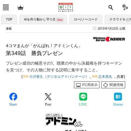
TOP
AIを作り動かし守り生かす
ロー/ノーコード
クラウドネイ
連載
2013年1月22日 公開
4コマまんが「がんばれ！アドミンくん」
第349話 勝負プレゼン
プレゼン成功の極意その1。聴衆の中から決裁権を持つキーマン
を見つけ、その人物に対する説明に集中すること。
[
小川誉久（デジタルアドバンテージ）
,
正木茶丸
，共著]
PC用表示
関連情報
Share
Post
LINE
Hatena