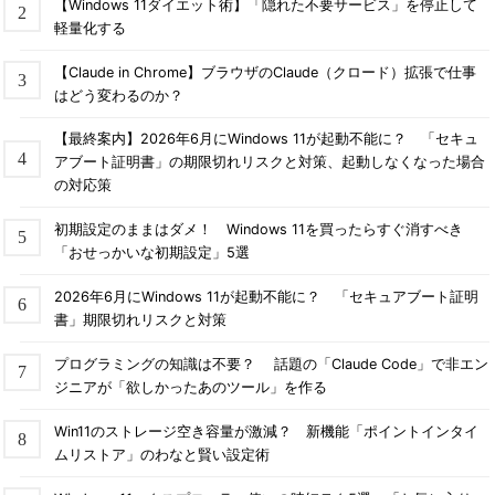
【Windows 11ダイエット術】「隠れた不要サービス」を停止して
軽量化する
【Claude in Chrome】ブラウザのClaude（クロード）拡張で仕事
はどう変わるのか？
【最終案内】2026年6月にWindows 11が起動不能に？ 「セキュ
アブート証明書」の期限切れリスクと対策、起動しなくなった場合
の対応策
初期設定のままはダメ！ Windows 11を買ったらすぐ消すべき
「おせっかいな初期設定」5選
2026年6月にWindows 11が起動不能に？ 「セキュアブート証明
書」期限切れリスクと対策
プログラミングの知識は不要？ 話題の「Claude Code」で非エン
ジニアが「欲しかったあのツール」を作る
Win11のストレージ空き容量が激減？ 新機能「ポイントインタイ
ムリストア」のわなと賢い設定術