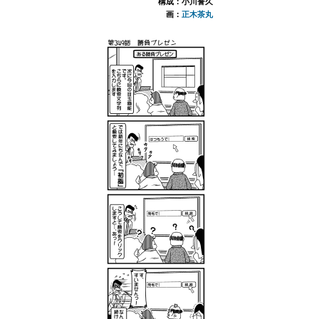
構成：小川誉久
画：
正木茶丸