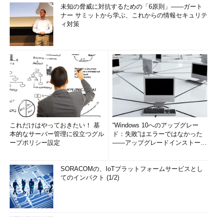
未知の脅威に対抗するための「6原則」――ガート
ナー サミットから学ぶ、これからの情報セキュリテ
ィ対策
これだけはやっておきたい！ 基
“Windows 10へのアップグレー
本的なサーバー管理に役立つグル
ド：失敗”はエラーではなかった
ープポリシー設定
――アップグレードインストール
の簡単まとめ (1/3...
SORACOMの、IoTプラットフォームサービスとし
てのインパクト (1/2)