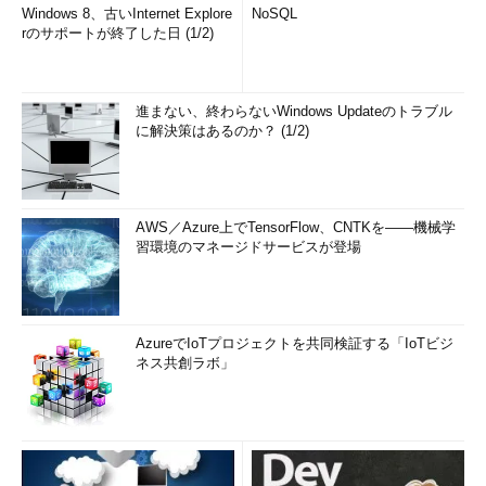
Windows 8、古いInternet Explore
NoSQL
rのサポートが終了した日 (1/2)
進まない、終わらないWindows Updateのトラブル
に解決策はあるのか？ (1/2)
AWS／Azure上でTensorFlow、CNTKを――機械学
習環境のマネージドサービスが登場
AzureでIoTプロジェクトを共同検証する「IoTビジ
ネス共創ラボ」