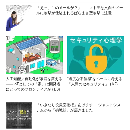
「えっ、このメールが？」――マトモな文面のメー
ルに攻撃が仕込まれるばらまき型攻撃に注意
人工知能／自動化が家庭を変える
“適度な不信感”をベースに考える
――IoTとしての「家」は開発者
「人間のセキュリティ」 (1/2)
にとってのフロンティアか (1/3)
「いきなり役員面接権」あげます──ジャストシス
テムから「挑戦状」が届きました