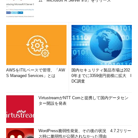
ム「Microsoft R Server 9.0」をリリース
AWSをITILベースで管理、「AW
国内セキュリティ製品市場は202
S Managed Services」とは
0年までに3359億円規模に拡大 I
DC調査
VirtustreamがNTT Comと提携して国内データセン
ター開設を発表
WordPress脆弱性発覚、その後の状況 4.7.2リリー
ス時に脆弱性が公開されなかった理由