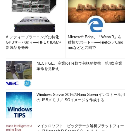
AI／ディープラーニングに特化、
Microsoft Edge、「WebVR」を
GPUサーバ続々──HPEとIBMが
積極サポートへ──Firefox／Chro
新製品を発表
meなどと共同で
NECとGE、産業IoT分野で包括的提携 第4次産業
革命を見据え
Windows Server 2016のNano Serverインストール用
のUSBメモリ／ISOイメージを作成する
マイクロソフト、ビッグデータ解析プラットフォー