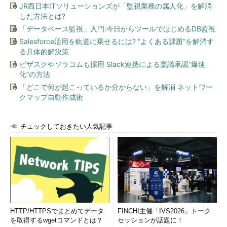
JR西日本ITソリューションズが「監視業務の属人化」を解消
した方法とは?
「データベース監視」入門:今日からツールではじめるDB監視
Salesforce活用を軌道に乗せるには? “よくある課題”を解消す
る具体的解決策
ビザスクやソラコムも採用 Slack連携による稟議承認“爆速
化”の方法
「どこで何が起こっているか分からない」を解消 ネットワー
クマップ自動作成術
チェックしておきたい人気記事
HTTP/HTTPSでまとめてデータ
FINCHI主催「IVS2026」トーク
を取得するwgetコマンドとは？
セッションが話題に！