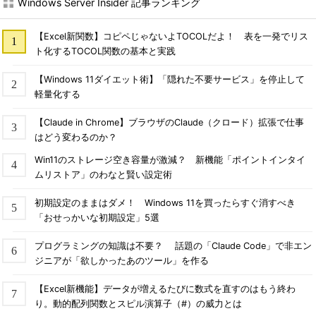
Windows Server Insider 記事ランキング
【Excel新関数】コピペじゃないよTOCOLだよ！ 表を一発でリス
ト化するTOCOL関数の基本と実践
【Windows 11ダイエット術】「隠れた不要サービス」を停止して
軽量化する
【Claude in Chrome】ブラウザのClaude（クロード）拡張で仕事
はどう変わるのか？
Win11のストレージ空き容量が激減？ 新機能「ポイントインタイ
ムリストア」のわなと賢い設定術
初期設定のままはダメ！ Windows 11を買ったらすぐ消すべき
「おせっかいな初期設定」5選
プログラミングの知識は不要？ 話題の「Claude Code」で非エン
ジニアが「欲しかったあのツール」を作る
【Excel新機能】データが増えるたびに数式を直すのはもう終わ
り。動的配列関数とスピル演算子（#）の威力とは