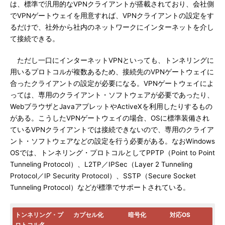
は、標準で汎用的なVPNクライアントが搭載されており、会社側
でVPNゲートウェイを用意すれば、VPNクライアントの設定をす
るだけで、社外から社内のネットワークにインターネットを介し
て接続できる。
ただし一口にインターネットVPNといっても、トンネリングに
用いるプロトコルが複数あるため、接続先のVPNゲートウェイに
合ったクライアントの設定が必要になる。VPNゲートウェイによ
っては、専用のクライアント・ソフトウェアが必要であったり、
WebブラウザとJavaアプレットやActiveXを利用したりするもの
がある。こうしたVPNゲートウェイの場合、OSに標準装備され
ているVPNクライアントでは接続できないので、専用のクライア
ント・ソフトウェアなどの設定を行う必要がある。なおWindows
OSでは、トンネリング・プロトコルとしてPPTP（Point to Point
Tunneling Protocol）、L2TP／IPSec（Layer 2 Tunneling
Protocol／IP Security Protocol）、SSTP（Secure Socket
Tunneling Protocol）などが標準でサポートされている。
トンネリング・プ
カプセル化
暗号化
対応OS
ロトコル名