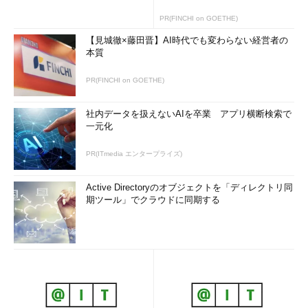
PR(FINCHI on GOETHE)
【見城徹×藤田晋】AI時代でも変わらない経営者の
本質
PR(FINCHI on GOETHE)
社内データを扱えないAIを卒業 アプリ横断検索で
一元化
PR(ITmedia エンタープライズ)
Active Directoryのオブジェクトを「ディレクトリ同
期ツール」でクラウドに同期する