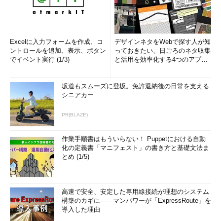
Excelに入力フォームを作成、コ
デザインネタをWebで探す人が知
ントロールを追加、表示、ボタン
っておきたい、日ごろのネタ収集
でイベント実行 (1/3)
と活用を効率化する4つのアプリ
(1/3)
坂道もスムーズに登坂。免許返納後の日常を支える
シニアカー
PR(BLAZE)
作業手順書はもういらない！ Puppetにおける自動
化の定義書「マニフェスト」の書き方と基礎文法ま
とめ (1/5)
高速で安全、安定した専用線接続が理想のシステム
構築のカギに――マンパワーが「ExpressRoute」を
導入した理由