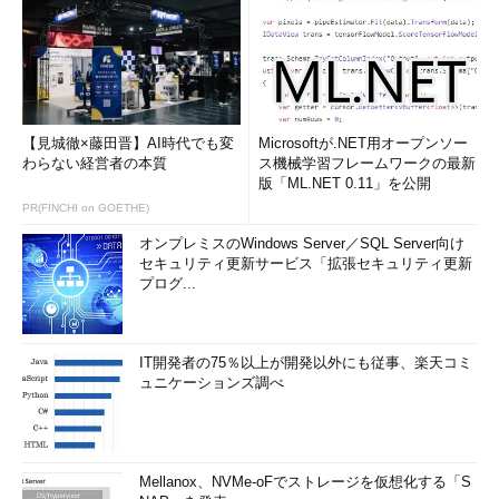
【見城徹×藤田晋】AI時代でも変
Microsoftが.NET用オープンソー
わらない経営者の本質
ス機械学習フレームワークの最新
版「ML.NET 0.11」を公開
PR(FINCHI on GOETHE)
オンプレミスのWindows Server／SQL Server向け
セキュリティ更新サービス「拡張セキュリティ更新
プログ...
IT開発者の75％以上が開発以外にも従事、楽天コミ
ュニケーションズ調べ
Mellanox、NVMe-oFでストレージを仮想化する「S