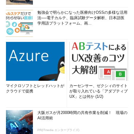
勉強会で明らかになった医療向けOSSの多様な活用
法──電子カルテ、臨床試験データ解析、日本語医
学用語プラットフォーム、画...
マイクロソフトとレッドハットが
カーセンサー、ゼクシィのサイト
クラウドで提携
が取り入れている「アダプティブ
UX」とは何か (1/2)
大阪ガスが月2000時間の共有作業を削減！ 現場の
AI活用術
PR(ITmedia エンタープライズ)