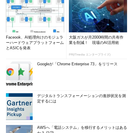
Server Coreインストール完了後の状態
インストールの最後の段階でAdministratorのパスワードを
入力するとインストール作業は完了し、サインイン（ログオ
Faceook、AI処理向けのモジュラ
大阪ガスが月2000時間の共有作
ン）した状態になる。コマンド・プロンプトしか表示されて
ーハードウェアプラットフォーム
業を削減！ 現場のAI活用術
おらず、サーバ・マネージャやエクスプローラなどは使えな
とASICを発表
い。またWindows 8やWindows Server 2012で導入された
PR(ITmedia エンタープライズ)
「スタート画面」もなく、［Windows］キーを押しても何
も起こらない。
Googleが「Chrome Enterprise 73」をリリース
Server Coreでは原則として、すべてこのコマンド・プロンプ
ト上でコマンドを入力して作業する。PowerShellを使いたい場合
は、「powershell」コマンドを実行してPowerShellのシェルを起
デジタルトランスフォーメーションの進捗状況を測
定するには
動して利用する。ただし、ユーザー切り替えやパスワード変更、
サインアウト、タスク・マネージャ、再起動／シャットダウンの
各機能は、［Ctrl］＋［Alt］＋［Del］キーを押して表示される
メニュー画面から実行できる。
AWSへ「電話システム」を移行するメリットはある
か？ (1/2)