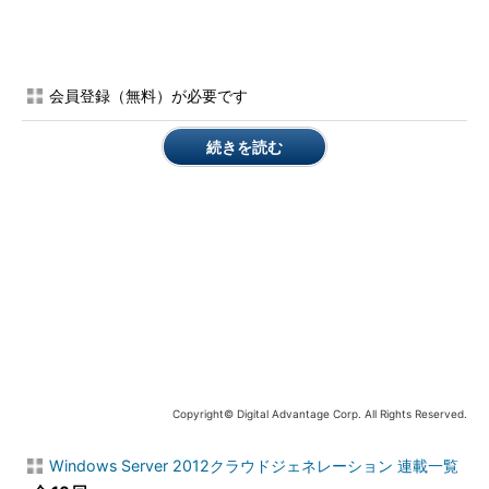
Windows Server 2012のServer Coreは以前のものと比較する
と構成が変更され、フルインストール版とServer Core版を運用
の途中で相互に切り替えできるようになった。以前は、インスト
会員登録（無料）が必要です
ールの最初の段階でどちらのモードでインストールするかを決め
なければならず、例えばコマンド・ラインでの管理に慣れていな
続きを読む
い管理者にとってはServer Coreは使いづらいものであった。だ
がWindows Server 2012の場合は、最初はGUI付きの管理ツール
でシステムを設定し、安定稼働を始めたらGUIコンポーネントを
外してServer Coreにして運用する、といった使い方ができる。
Copyright© Digital Advantage Corp. All Rights Reserved.
Windows Server 2012のServer Coreアーキテクチャ
Windows Server 2012では、「Server Coreインストール」
Windows Server 2012クラウドジェネレーション 連載一覧
と「フルインストール」「最小サーバ・インターフェイス」