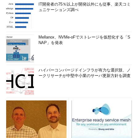
IT開発者の75％以上が開発以外にも従事、楽天コミ
Server Coreのインストール
ュニケーションズ調べ
それではServer Coreをインストールしてみよう。
といってもインストール方法は通常のOSをインストールする
Mellanox、NVMe-oFでストレージを仮想化する「S
場合と変わらない。基本的にはインストール用のメディアでシス
NAP」を発表
テムを起動し、インストールの最初の画面でインストール形態を
選択するだけである。
ハイパーコンバージドインフラが有力な選択肢、ノ
ークリサーチが中堅中小業のサーバ更新方針を調査