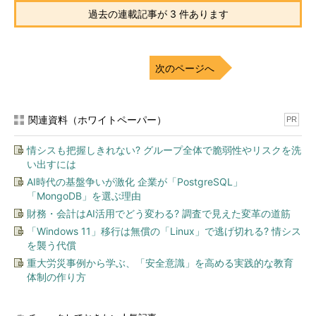
過去の連載記事が 3 件あります
最小サーバ・インターフェイスの画面を次に示す。Server
Coreのようにコマンド・プロンプトのウィンドウが表示される
ほか、GUIのサーバ・マネージャも起動される。だがタスク・バ
次のページへ
ーやスタート画面はない。GUIの管理ツールはサーバ・マネージ
ャの右上にある、［管理］や［ツール］メニューから起動でき
る。
関連資料（ホワイトペーパー）
PR
情シスも把握しきれない? グループ全体で脆弱性やリスクを洗
い出すには
AI時代の基盤争いが激化 企業が「PostgreSQL」
「MongoDB」を選ぶ理由
財務・会計はAI活用でどう変わる? 調査で見えた変革の道筋
「Windows 11」移行は無償の「Linux」で逃げ切れる? 情シス
を襲う代償
重大労災事例から学ぶ、「安全意識」を高める実践的な教育
体制の作り方
最小サーバ・インターフェイス構成のWindows Server 201
2