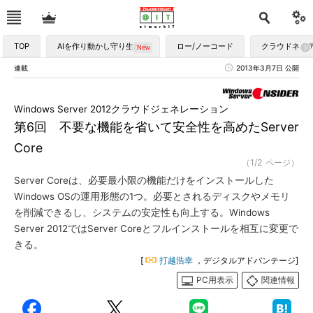
TOP
AIを作り動かし守り生かす
ロー/ノーコード
クラウドネイ
連載
2013年3月7日 公開
Windows Server 2012クラウドジェネレーション
第6回 不要な機能を省いて安全性を高めたServer
Core
（1/2 ページ）
Server Coreは、必要最小限の機能だけをインストールした
Windows OSの運用形態の1つ。必要とされるディスクやメモリ
を削減できるし、システムの安定性も向上する。Windows
Server 2012ではServer Coreとフルインストールを相互に変更で
きる。
[
打越浩幸
，デジタルアドバンテージ]
PC用表示
関連情報