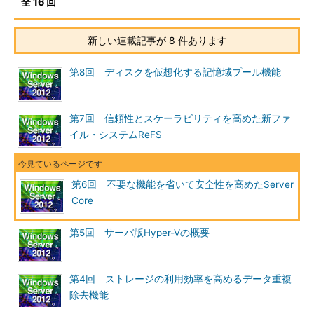
全 16 回
という3つの構成を切り替えることができる。従来は最初に
インストールした構成（Server Coreかフルインストール）
を運用の途中で変更することはできなかった。これは、Serv
新しい連載記事が 8 件あります
er Coreという基本的なコンポーネントの上に、サーバのGUI
シェルやGUI管理ツールを追加する構成になっているからで
ある。最小サーバ・インターフェイスは、GUIの管理ツール
第8回 ディスクを仮想化する記憶域プール機能
のみを追加した構成である。「デスクトップ・エクスペリエ
ンス」を追加すると、Windows 8のようなデスクトップを実
現できる。なお、この図で上の方にある機能を使うために
第7回 信頼性とスケーラビリティを高めた新ファ
は、その下にある機能を全部有効にする必要がある。
イル・システムReFS
また、さらに新しい機能としてWindows Server 2012では、
Server Coreインストールとフルインストールのほかに、新たに
第6回 不要な機能を省いて安全性を高めたServer
「
最小サーバ・インターフェイス
」という構成も利用できる。こ
Core
れは、GUIが利用できるフルインストールのサーバ構成から、い
くつかのGUIコンポーネント（エクスプローラやInternet
第5回 サーバ版Hyper-Vの概要
Explorerなど）だけを削除したものである。GUIの管理ツール
（サーバ・マネージャやMMC、コントロール・パネルのアプレ
第4回 ストレージの利用効率を高めるデータ重複
ットなど）はそのまま残っているため、Server Coreでは使いづ
除去機能
らいと感じている管理者でも、従来のフルインストールのサーバ
と同じように管理できるというメリットがある。