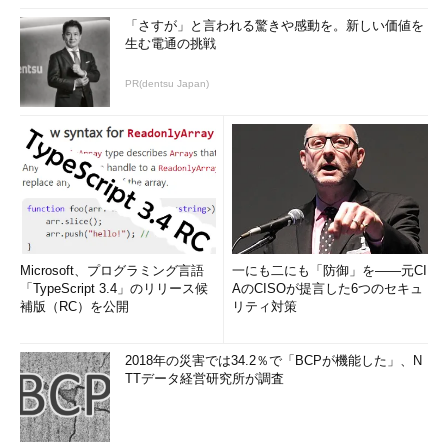
PowerShell
○
○
○
○
「さすが」と言われる驚きや感動を。新しい価値を
／.NET
生む電通の挑戦
Framework
PR(dentsu Japan)
サーバ・マネージ
－
○
○
○
ャ
MMC管理コンソ
－
○
○
○
ール
コントロール・パ
－
－
○
○
ネル
コントロール・パ
－
いくつかあり
○
○
ネル・アプレット
Microsoft、プログラミング言語
一にも二にも「防御」を――元CI
エクスプローラ・
－
－
○
○
「TypeScript 3.4」のリリース候
AのCISOが提言した6つのセキュ
シェル
補版（RC）を公開
リティ対策
タスク・バー
－
－
○
○
通知領域
－
－
○
○
2018年の災害では34.2％で「BCPが機能した」、N
Internet
－
－
○
○
TTデータ経営研究所が調査
Explorer
組み込みヘルプ・
－
－
○
○
システム