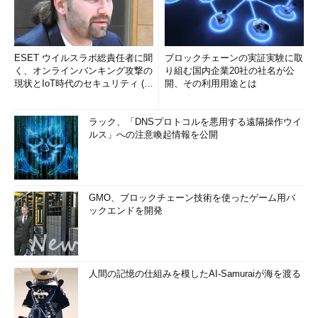
ESET ウイルスラボ総責任者に聞
ブロックチェーンの実証実験に取
く、オンラインバンキング攻撃の
り組む国内企業20社の社名が公
現状とIoT時代のセキュリティ (1/
開、その利用用途とは
2)
ラック、「DNSプロトコルを悪用する遠隔操作ウイ
ルス」への注意喚起情報を公開
GMO、ブロックチェーン技術を使ったゲーム用バ
ックエンドを開発
人間の記憶の仕組みを模したAI-Samuraiが海を渡る