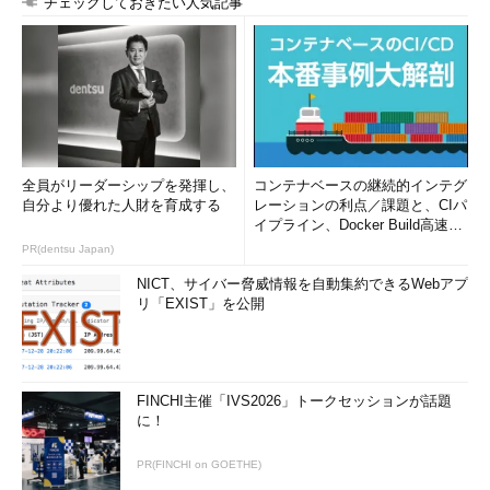
チェックしておきたい人気記事
従来のServer Coreとフルインストールの中間の構成とし
て、Windows Server 2012では新たに「最小サーバ・インタ
ーフェイス」という構成が用意されている。これはServer C
oreに最小限のGUI管理ツールをインストールしたもの（もし
くはフルインストールからGUIのシェルを削除したもの）で
ある。エクスプローラやInternet Explorer、タスク・バー、
スタート画面などは利用できないが、GUIのサーバ管理ツー
ルやMMC管理コンソールとそのスナップインなどは利用で
きる。Server Coreに近いセキュリティ・レベルを保ちなが
全員がリーダーシップを発揮し、
コンテナベースの継続的インテグ
ら、GUIの管理ツールを使ってシステムの管理が可能であ
自分より優れた人財を育成する
レーションの利点／課題と、CIパ
る。サインインするとサーバ・マネージャとコマンド・プロ
イプライン、Docker Build高速化
ンプトが表示されている。
のコツ (1/2...
PR(dentsu Japan)
NICT、サイバー脅威情報を自動集約できるWebアプ
リ「EXIST」を公開
3種類のインストール形態（とデスクトップ・エクスペリエン
ス）ごとに利用可能な機能をまとめると、次のようになる。
機能
Server
最小サーバ・
フルイ
デスクトップ・
FINCHI主催「IVS2026」トークセッションが話題
Core
インターフェ
ンスト
エクスペリエン
に！
イス
ール
ス
コマンド・プロン
PR(FINCHI on GOETHE)
○
○
○
○
プト