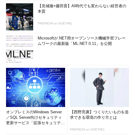
テーマ
－
－
－
○
【見城徹×藤田晋】AI時代でも変わらない経営者の
本質
スタート画面
－
－
○
○
（Windows 8シ
PR(FINCHI on GOETHE)
ェル）
Windowsスト
－
－
－
○
Microsoftが.NET用オープンソース機械学習フレー
ア・アプリ・サポ
ムワークの最新版「ML.NET 0.11」を公開
ート
Media Player
－
－
－
○
Windows Server 2012のインストール形態と機能
Windows Server 2012では3種類のインストール形態が選択できる。一番右の
「デスクトップ・エクスペリエンス」は、フルインストールに加えてさらに追加
できる機能の1つ。Windows 8のデスクトップ・テーマのような機能を追加でき
る。
「
デスクトップ・エクスペリエンス
」機能は、フルインストー
ルの機能に加えて、Windows 8のテーマやWindowsストア・アプ
オンプレミスのWindows Server
【西野亮廣】つくりたいものを追
リ・サポートなどの機能を追加するものである。Windows
／SQL Server向けセキュリティ
求できる環境の作り方とは
Server 2012ではこれらはデフォルトではインストールされてい
更新サービス「拡張セキュリティ
ないが、必要に応じて追加できる。
更新プログ...
PR(FINCHI on GOETHE)