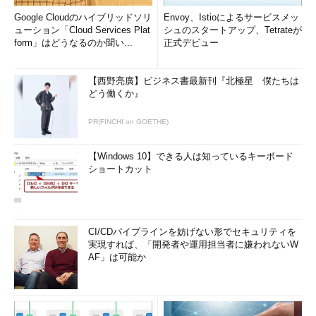
インストール形態の選択
これはWindows Server 2012の評価版DVDを使ってインス
Google Cloudのハイブリッドソリ
Envoy、Istioによるサービスメッ
トールしているところ。DatacenterエディションとStandar
ューション「Cloud Services Plat
シュのスタートアップ、Tetrateが
dエディションのそれぞれについて、フルインストールかSer
form」はどうなるのか聞い...
正式デビュー
ver Coreインストールかを選択できる。
【西野亮廣】ビジネス書最新刊『北極星 僕たちは
どう働くか』
これ以降のインストール作業はフルインストールの場合と同じ
である。インストール先のディスク・パーティションを選び、最
PR(FINCHI on GOETHE)
後の段階でAdministratorのパスワードを入力すれば、インストー
ルは完了だ（サーバのインストールでは、コンピュータ名は自動
【Windows 10】できる人は知っているキーボード
的にランダムなものが割り当てられるので、後で変更するこ
ショートカット
と）。
CI/CDパイプラインを妨げない形でセキュリティを
実現すれば、「開発者や運用担当者に嫌われないW
AF」は可能か