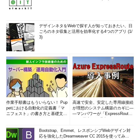
キーを押して表示されるメニュー画面で一度サインアウトする
か、そこからタスク・マネージャを起動して［詳細］表示に変更
し、［ファイル］メニューの［新しいタスクの実行］で「cmd」
デザインネタをWebで探す人が知っておきたい、日
を実行してコマンド・プロンプトを再表示させればよい。
ごろのネタ収集と活用を効率化する4つのアプリ (1/
3)
« 前の回へ
2．Server Coreの管理とインストール形態の切
り替え
作業手順書はもういらない！ Pup
高速で安全、安定した専用線接続
petにおける自動化の定義書「マ
が理想のシステム構築のカギに―
ニフェスト」の書き方と基礎文法
―マンパワーが「ExpressRout
まとめ (1/5)
e」を導入した理由
Bootstrap、Emmet、レスポンシブWebデザイン対
応を強化したDreamweaver CC 2015を使ってみ...