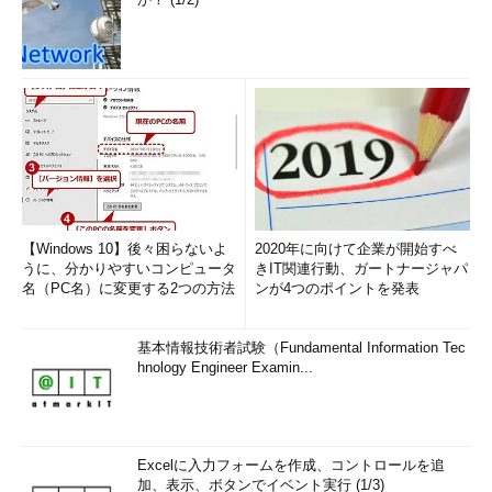
【Windows 10】後々困らないよ
2020年に向けて企業が開始すべ
Server Coreのセキュリティ画面メニュー
うに、分かりやすいコンピュータ
きIT関連行動、ガートナージャパ
［Ctrl］＋［Alt］＋［Del］キーを押すと表示されるメニュ
名（PC名）に変更する2つの方法
ンが4つのポイントを発表
ー。間違ってコマンド・プロンプトを終了させてしまった場
合は、ここからサインアウトするか、タスク・マネージャを
使ってコマンド・プロンプトを再実行させるとよい。
基本情報技術者試験（Fundamental Information Tec
hnology Engineer Examin...
もし間違えてコマンド・プロンプトを（exitコマンドやウィン
ドウ右上の［×］をクリックして）終了させてしまっても自動的
にサインアウトされず、（何のメニューもない）単に真っ黒な画
Excelに入力フォームを作成、コントロールを追
加、表示、ボタンでイベント実行 (1/3)
面になるだけである。その場合は、［Ctrl］＋［Alt］＋［Del］