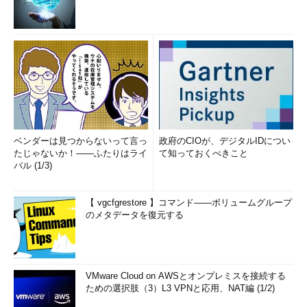
これを改善して、起動時間を大幅に短縮するにはどうすればよ
いか？ そこで考え出された解決方法が「
起動時に初期化するの
を止める
」である。代わりに、前回の最後の状態（シャットダウ
ン直前のメモリやCPUの状態）を「
休止状態としてディスクに保
存
」しておき、「
起動時にはその休止状態から復帰させる
」よう
にすれば、いちいち初期化する必要がなくなるというわけだ。た
だし一般的な休止（ハイバネーション）状態と違い、高速スター
トアップではユーザー・セッションをすべて終了させ、ユーザ
ベンダーは見つからないって言っ
政府のCIOが、デジタルIDについ
ー・シェルまで終了させた状態にしてから、カーネルを休止して
たじゃないか！――ふたりはライ
て知っておくべきこと
いる。カーネルとデバイス・ドライバ、サービスだけがメモリ上
バル (1/3)
に残った状態で休止させることにより、保存に必要なディスク領
域が少なくて済む（カーネル・メモリの分だけなので数
【 vgcfgrestore 】コマンド――ボリュームグループ
100Mybtesでよい）。
のメタデータを復元する
VMware Cloud on AWSとオンプレミスを接続する
ための選択肢（3）L3 VPNと応用、NAT編 (1/2)