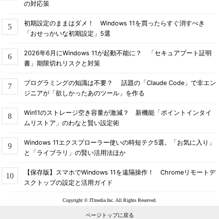
の対応策
ちなみに、/sと/hybridを組み合わせてシャットダウンすると、
初期設定のままはダメ！ Windows 11を買ったらすぐ消すべき
次回のブートは高速スタートアップになる。
「おせっかいな初期設定」5選
2026年6月にWindows 11が起動不能に？ 「セキュアブート証明
※次回高速スタートアップさせるためのシャットダウン
書」期限切れリスクと対策
shutdown /s /hybrid /t 0
プログラミングの知識は不要？ 話題の「Claude Code」で非エン
ジニアが「欲しかったあのツール」を作る
Win11のストレージ空き容量が激減？ 新機能「ポイントインタイ
システムをマルチ・ブートしている場合のOS選択
ムリストア」のわなと賢い設定術
システムに2つ以上のWindows OSをインストールしている場
Windows 11エクスプローラー使いの時短テク5選。「お気に入り」
合、通常は起動時にOSを選択するメニュー画面が表示される。
と「ライブラリ」の賢い活用法ほか
だがWindows 8をインストールすると、最後にインストールした
【保存版】スマホでWindows 11を遠隔操作！ Chromeリモートデ
OSがアクティブになり、電源ボタンを押してシステムを起動し
スクトップの設定と活用ガイド
ても、ブート・メニューが表示されないことがある（OSの選択
待ち時間を0にしていたり、高速スタートアップが有効な場
Copyright © ITmedia Inc. All Rights Reserved.
合）。これでは起動するOSを変更したり、別のOSを起動するこ
ページトップに戻る
とができない。またBIOSやUEFI（UEFIについては後述）のセッ