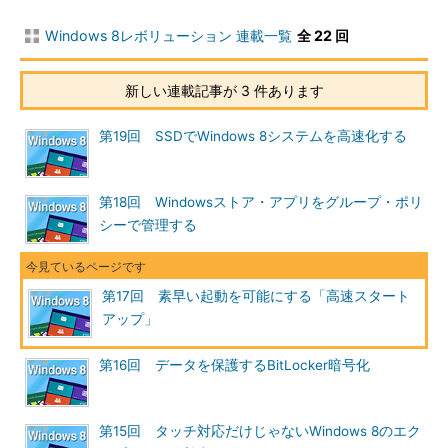
にすることはできる）。使用中のWindows 8で高速スタートアッ
プが利用できるかどうかは、コントロール・パネルを見るか、コ
Windows 8レボリューション 連載一覧
全 22 回
マンド・プロンプトを使えば確認できる。
新しい連載記事が 3 件あります
コントロール・パネルで確認するには、まず「システムとセキ
ュリティ」グループの中にある［電源オプション］のリンクをク
第19回 SSDでWindows 8システムを高速化する
リックする。
第18回 Windowsストア・アプリをグループ・ポリ
シーで管理する
第17回 素早い起動を可能にする「高速スタート
アップ」
第16回 データを保護するBitLocker暗号化
高速スタートアップを確認する
高速スタートアップが有効かどうかを確認するには、コント
ロール・パネルの［電源オプション］アプレットを開く。
第15回 タッチ対応だけじゃないWindows 8のエク
（1）
この2つのうちのいずれかをクリックする。