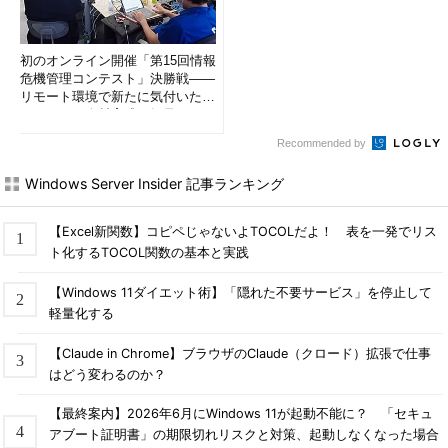
を選択する。
（1）
マウス・カーソルを画面右下へ
移動させるか［Windows］＋［C］キー
初のオンライン開催「第15回情報
などで設定チャームを表示させ、これを
危機管理コンテスト」決勝戦――
クリックする。
リモート環境で新たに気付いたセ
（2）
これを実行する。
キュリティ人材育成の知見とは
Recommended by
コマンド・プロンプトで再起動させる
Windows Server Insider 記事ランキング
コマンド・プロンプト上の操作でシステムを完全にコールド・
ブートさせるためには、shutdownコマンドを実行する。末尾の
【Excel新関数】コピペじゃないよTOCOLだよ！ 表を一発でリス
「/t 0」オプションは、タイムアウト＝0秒、つまり、いますぐ実
ト化するTOCOL関数の基本と実践
行せよという指示である。
【Windows 11ダイエット術】「隠れた不要サービス」を停止して
軽量化する
※コールド・ブートさせる場合
shutdown /r /t 0
【Claude in Chrome】ブラウザのClaude（クロード）拡張で仕事
はどう変わるのか？
※シャットダウンさせる場合
【最終案内】2026年6月にWindows 11が起動不能に？ 「セキュ
shutdown /s /t 0
アブート証明書」の期限切れリスクと対策、起動しなくなった場合