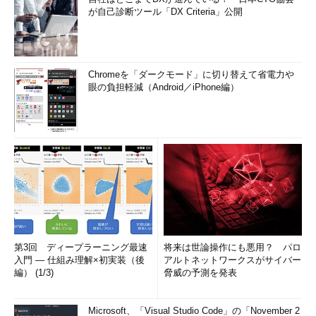
が自己診断ツール「DX Criteria」公開
C:\>powercfg -a
…これを実行してみる
以下のスリープ状態がこのシステムで利用可能です:
スタンバイ (S3)
休止状態
Chromeを「ダークモード」に切り替えて省電力や
ハイブリッド スリープ
眼の負担軽減（Android／iPhone編）
高速スタートアップ
…このシステムでは利用可能
以下のスリープ状態はこのシステムでは利用できません:
スタンバイ (S1)
システム ファームウェアはこのスタンバイ状態をサポ
ートしていません。
…（以下省略）…
第3回 ディープラーニング最速
将来は世論操作にも悪用？ パロ
利用できないシステムの場合は次のように表示される。
入門 ― 仕組み理解×初実装（後
アルトネットワークスがサイバー
編） (1/3)
脅威の予測を発表
※高速スタートアップが利用できないシステムの場合
C:\>powercfg -a
Microsoft、「Visual Studio Code」の「November 2