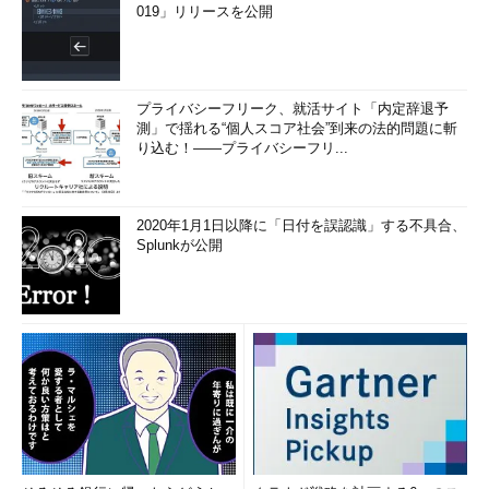
以下のスリープ状態がこのシステムで利用可能です:
019」リリースを公開
スタンバイ (S1)
…ここに「高速スタートアップ」という項目が表示されない
プライバシーフリーク、就活サイト「内定辞退予
以下のスリープ状態はこのシステムでは利用できません:
測」で揺れる“個人スコア社会”到来の法的問題に斬
スタンバイ (S2)
り込む！――プライバシーフリ...
システム ファームウェアはこのスタンバイ状態をサポ
ートしていません。
…（以下省略）…
2020年1月1日以降に「日付を誤認識」する不具合、
Splunkが公開
高速スタートアップの仕組み
Windows 8では元々、ブート・コードの見直しなどにより、以
前のWindows 7よりもブートに要する時間（サインインの画面が
表示されるまでの時間）はいくらか短くなっている。それをさら
に改善して、大幅に高速化したのが高速スタートアップである。
従来のブート・シーケンスでは初期化に時間がかかっている