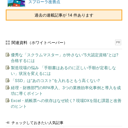
スプローラ改善点
次に「電源オプション」画面の左側にあるメニューから、上側
過去の連載記事が 14 件あります
の2つのいずれかのリンクをクリックする。
関連資料（ホワイトペーパー）
PR
優秀な「スクラムマスター」が外さない“5大認定資格”とは?
合格するには
製造現場の悩み 「手順書はあるのに正しい手順が定着しな
い」状況を変えるには
「SSD」は“あのコスト”を入れるともう高くない?
経理・財務部門のRPA導入、3つの業務効率化事例と導入を成
功に導くポイント
Excel・紙帳票への依存はなぜ続く? 現場DXを阻む課題と改善
のヒント
チェックしておきたい人気記事
高速スタートアップの設定確認