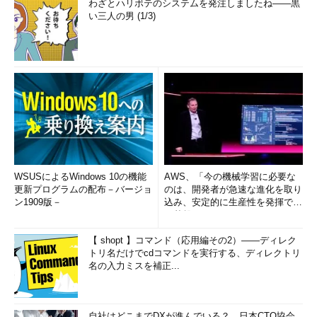
わざとハリボテのシステムを発注しましたね――黒
い。
い三人の男 (1/3)
高速スタートアップが利用できないシステムの例
高速スタートアップが利用できない場合はこのように表示さ
れる。
（1）
「高速スタートアップを有効にする（推奨）」が見
WSUSによるWindows 10の機能
AWS、「今の機械学習に必要な
あたらない。このシステムでは、スリープとロック画面しか
更新プログラムの配布－バージョ
のは、開発者が急速な進化を取り
利用できない。
ン1909版－
込み、安定的に生産性を発揮でき
る基盤」 (1/2)
【 shopt 】コマンド（応用編その2）――ディレク
コマンド・プロンプト上で確認するには、「powercfg -a」コ
トリ名だけでcdコマンドを実行する、ディレクトリ
マンドを実行してみればよい。
名の入力ミスを補正...
※高速スタートアップが有効なシステムの場合
自社はどこまでDXが進んでいる？ 日本CTO協会