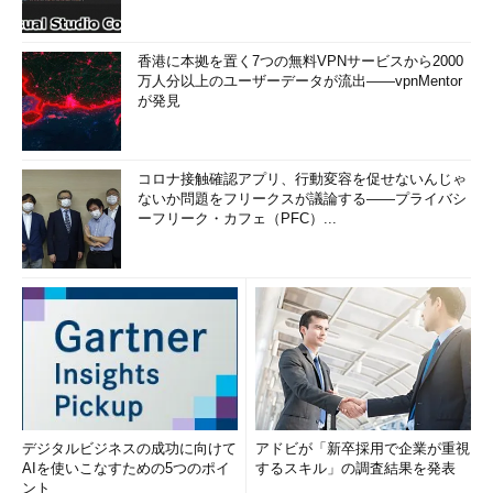
を行って、Windows 8の初期化（サインインの準備）が完了す
る。
香港に本拠を置く7つの無料VPNサービスから2000
このような工夫により、コールド・ブートするよりも30～
万人分以上のユーザーデータが流出――vpnMentor
が発見
70％程度高速化されているとのことである（以下のブログ参
照）。
Windows 8 でお届けする高速な起動（Windows エンジニ
コロナ接触確認アプリ、行動変容を促せないんじゃ
ないか問題をフリークスが議論する――プライバシ
アリング チームによるブログ）
ーフリーク・カフェ（PFC）...
システムを強制的にコールド・ブートさせる
高速スタートアップは便利な機能であるが、例えばシステムに
新しいデバイスを追加した場合などに問題が発生することがあ
る。USBのようなPnPデバイスでは自動的に検出され、ドライバ
がインストールされるが、カードを増設したような場合には増設
したデバイスが見つからず、エラーになることがある。そのよう
な場合は、システムを手動で完全にコールド・ブートさせるとよ
い。このためにはいくつか方法がある。本記事冒頭で紹介した方
デジタルビジネスの成功に向けて
アドビが「新卒採用で企業が重視
AIを使いこなすための5つのポイ
するスキル」の調査結果を発表
法で、いったん高速スタートアップを無効にしてから再起動して
ント