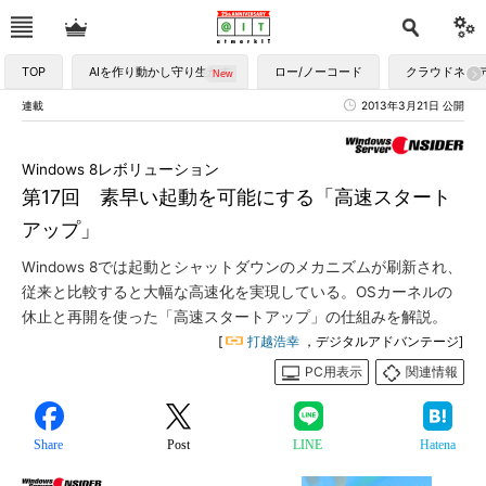
TOP
AIを作り動かし守り生かす
ロー/ノーコード
クラウドネイ
連載
2013年3月21日 公開
Windows 8レボリューション
第17回 素早い起動を可能にする「高速スタート
アップ」
Windows 8では起動とシャットダウンのメカニズムが刷新され、
従来と比較すると大幅な高速化を実現している。OSカーネルの
休止と再開を使った「高速スタートアップ」の仕組みを解説。
[
打越浩幸
，デジタルアドバンテージ]
PC用表示
関連情報
Share
Post
LINE
Hatena