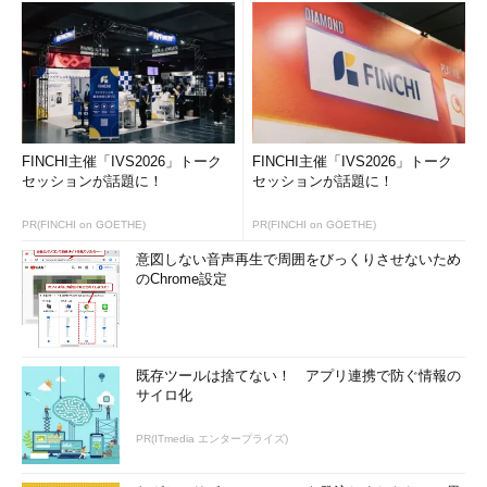
高速スタートアップ機能が有効なシステムならば、
（1）
が
表示されている。高速スタートアップが利用できないシステ
ムの場合は、この項目自体が表示されていない。システムに
よっては、「スリープ」や「休止状態」の項目も表示されて
いないことがある。
（1）
高速スタートアップ機能が利用可能なシステムの場
合は、このように項目が表示され、デフォルトではチェック
ボックスがオンになっているはずである。
FINCHI主催「IVS2026」トーク
FINCHI主催「IVS2026」トーク
（2）
設定を変更したい場合は、一度このリンクをクリッ
セッションが話題に！
セッションが話題に！
クしてから、設定を変更する。
PR(FINCHI on GOETHE)
PR(FINCHI on GOETHE)
意図しない音声再生で周囲をびっくりさせないため
「シャットダウン設定」グループの中に、上の画面のように
のChrome設定
「高速スタートアップを有効にする（推奨）」という項目があれ
ば、このシステムでは高速スタートアップ機能が利用できる。こ
の設定を変更して一時的に無効にしたり、元に戻したりするに
は、画面上部にある［現在利用可能ではない設定を変更します］
既存ツールは捨てない！ アプリ連携で防ぐ情報の
のリンクをクリックしてから、チェックボックスをオン／オフし
サイロ化
て変更すればよい。
PR(ITmedia エンタープライズ)
次の画面のように、「高速スタートアップを有効にする（推
奨）」という項目がなければ、高速スタートアップは利用できな