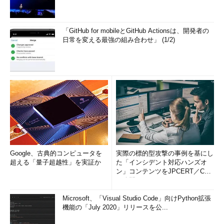
Windows 8の高速スタートアップ
Windows 8の高速スタートアップでは、完全な再起動ではな
く、カーネル・モードの休止と再開を使って、高速な起動を
「GitHub for mobileとGitHub Actionsは、開発者の
実現している。シャットダウン時にOSカーネル（デバイ
日常を変える最強の組み合わせ」 (1/2)
ス・ドライバとサービスを含む）をディスクに書き出して休
止させておき、起動時には休止状態ファイルのロードとそこ
からの再開を行う。起動時にデバイスの検出やロード、必要
なサービスのロードなどを行わないため、大幅に高速化でき
る。休止状態の保存のため、シャットダウン時間が少しだけ
長くなるが、実際には数秒なので、問題はないだろう。
次回起動時には、以前のような「
完全なブート処理（コール
ド・ブート）
」ではなく、休止ファイルからの状態のロードとカ
ーネルやデバイス・ドライバ、サービスなどの起動だけで済むの
Google、古典的コンピュータを
実際の標的型攻撃の事例を基にし
で、起動時間は大幅に短縮される。ファイル・システム経由でデ
超える「量子超越性」を実証か
た「インシデント対応ハンズオ
バイス・ドライバをロードするわけではなく、単一の休止ファイ
ン」コンテンツをJPCERT／CC
が公開
ル（hiberfile.sysファイル）からの読み出しだけなので、ディス
ク読み出しの効率もよい（休止状態からの復帰には、マルチコア
Microsoft、「Visual Studio Code」向けPython拡張
を駆使して並列処理している）。カーネルをロードして起動でき
機能の「July 2020」リリースを公...
たら、あとはシェルのロードやユーザー・セッションの開始など