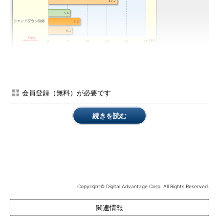
起動とシャットダウン時間の比較
Intelのマザーボード（DQ67SW）とCore i7-2600、2Tbyte
会員登録（無料）が必要です
sクラスのハードディスクを使った自作PCシステムでの測定
結果。電源ボタンを押して起動し、BIOSのPOST画面が終わ
ってからログオン画面（Windows 8ではサインイン画面）が
続きを読む
表示されるまでの時間と、電源ボタンを押してシステムの動
作中LEDが完全に消灯するまでの時間を測定。3回測定して
平均値を算出。
高速スタートアップが利用できるかどうか確認するには
Copyright© Digital Advantage Corp. All Rights Reserved.
通常、高速スタートアップは明示的にオンにする必要はない。
高速スタートアップが利用できるシステムであれば、Windows 8
関連情報
が自動的にその機能をオンにするからだ（この場合、手動でオフ