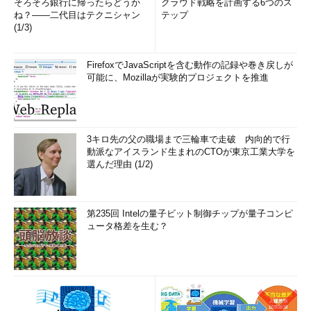
そろそろ銀行に帰ったらどうか
クラウド戦略を計画する6つのス
まず、以前のWindows OSにおけるブート・シーケンスを見て
ね？――二代目はテクニシャン
テップ
みよう。
(1/3)
FirefoxでJavaScriptを含む動作の記録や巻き戻しが
可能に、Mozillaが実験的プロジェクトを推進
Windows OSの一般的なブート・シーケンス
Windows OSにおけるフルブート（コールド・ブート）・シ
ーケンスの概要（休止状態やサスペンドからの復帰の場合は
3キロ先の父の職場まで三輪車で走破 内向的で行
別）。BIOSのPOST処理が終わると、OSのロードと初期化が
動派なアイスランド生まれのCTOが東京工業大学を
始まり、デバイスの検出やデバイス・ドライバ、サービスな
選んだ理由 (1/2)
どのロードと初期化などが行われ、その後ユーザー・セッシ
ョンが開始される。
第235回 Intelの量子ビット制御チップが量子コンピ
システムが起動すると、まず「
POST（Power On Self
ュータ格差を生む？
Test）
」と呼ばれるコードが実行される。これは一般的には
BIOSの起動画面として認識されているものである（表示しない
ようになっているシステムも多いが）。システム全体の初期化や
テストなどが行われた後、ディスクの先頭からブート・コードを
読み出してきて、OSのロードの準備を始める段階である。