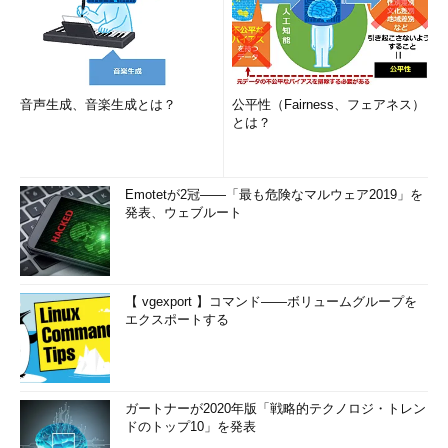
OSの初期ロードが完了すると、続いてOSカーネルや必須デバ
イス・ドライバのロードと初期化が行われる。そしてシステムに
接続されているデバイスをスキャンして調査し、追加のデバイ
ス・ドライバのロードと初期化も行う。以後は、サービスの起動
音声生成、音楽生成とは？
公平性（Fairness、フェアネス）
とは？
やユーザー・シェルの起動、サインイン（ログオン）画面の表示
などが行われる。
以上が主なブート処理であるが、この中で一番時間がかかるの
Emotetが2冠――「最も危険なマルウェア2019」を
発表、ウェブルート
が、システムに接続されているデバイスの調査とデバイス・ドラ
イバのロード／起動である。どんなシステムでも数十個のデバイ
ス・ドライバがロードされるし、新しいデバイスを追加すると、
通常はそれに関連して新しいサービスなども追加されるので、初
【 vgexport 】コマンド――ボリュームグループを
期化に要する時間はますます増える傾向になる。特に、PnP（プ
エクスポートする
ラグ＆プレイ）対応ではないレガシーなデバイスでは、特定のポ
ートをスキャンしてデバイスの存在をチェックするので（デバイ
スが存在しているかどうかは応答が返ってくるかどうかで判断す
るため、いくらかの待ち時間も必要）、非常に時間がかかる。
ガートナーが2020年版「戦略的テクノロジ・トレン
ドのトップ10」を発表
初期化を省いて休止状態から起動することで起動時間を短縮する