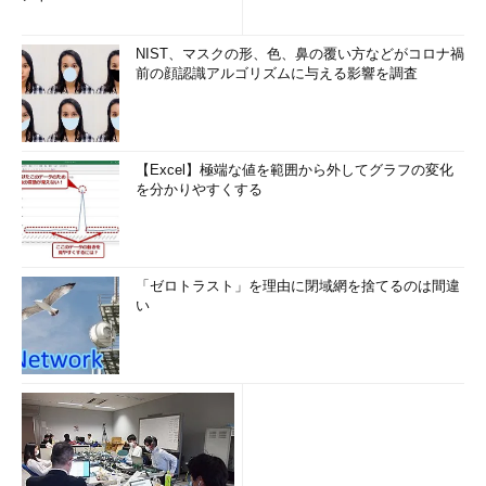
もよいが、次の方法を使えば、高速スタートアップの設定を変え
ずに、1回だけコールド・ブートできる。
NIST、マスクの形、色、鼻の覆い方などがコロナ禍
前の顔認識アルゴリズムに与える影響を調査
GUIメニューで再起動させる
Windows 8システムをシャットダウンするには、設定チャーム
の「電源」をクリックして［シャットダウン］を選べばよいが、
［再起動］を選べばコールド・ブートになる。
【Excel】極端な値を範囲から外してグラフの変化
を分かりやすくする
「ゼロトラスト」を理由に閉域網を捨てるのは間違
い
GUIメニューで再起動する
これは設定チャームの「電源」をクリッ
クしたところ。システムを完全に再起動
させたい場合は、GUIで再起動メニュー