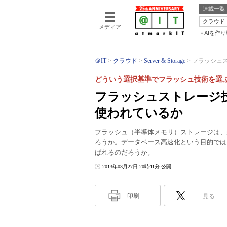
連載一覧
クラウド
メディア
AIを作
＠IT
クラウド
Server & Storage
フラッシュス
どういう選択基準でフラッシュ技術を選
フラッシュストレージ
使われているか
フラッシュ（半導体メモリ）ストレージは、
ろうか。データベース高速化という目的では
ばれるのだろうか。
2013年03月27日 20時41分 公開
印刷
見る