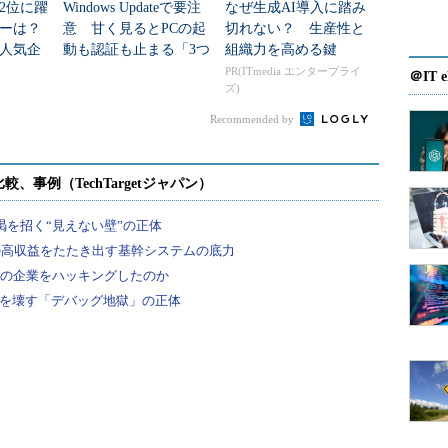
いとい
2位に躍
Windows Updateで要注
なぜ生成AI導入に踏み
ダーは？
意 甘く見るとPCの起
切れない？ 生産性と
人気企
動も認証も止まる「3つ
組織力を高める鍵
のセキュリティ移行」
IT INSIDER No.7では、データベース高速化と各種フラ
PR(ITmedia エンタープライ
＠IT e
、どのフ
ズ)
ッシュストレージ技術の関係について探っています
イトレベ
Recommended by
選択を左右することは以前ほど多くないという。こ
にひもづく運用性と、アプライアンスとしての最終
なっていることも多いという。
ッシュストレージ技術との関係について、北川氏へ
とフラッシュストレージの方程式（PCIeフラッシ
ました。ぜひご覧ください（本コンテンツのダウン
が必要です）。