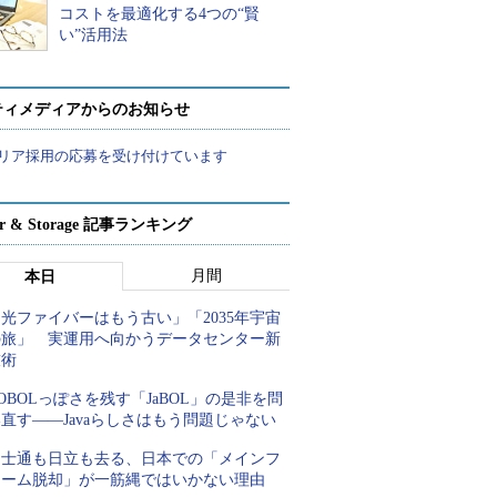
コストを最適化する4つの“賢
い”活用法
ティメディアからのお知らせ
リア採用の応募を受け付けています
ver & Storage 記事ランキング
月間
本日
光ファイバーはもう古い」「2035年宇宙
の旅」 実運用へ向かうデータセンター新
技術
OBOLっぽさを残す「JaBOL」の是非を問
直す――Javaらしさはもう問題じゃない
富士通も日立も去る、日本での「メインフ
レーム脱却」が一筋縄ではいかない理由