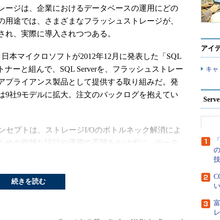
レージは、企業におけるデータベースの運用にどの
の用途では、さまざまなフラッシュストレージが、
され、実際に導入されつつある。
アイ
本マイクロソフトが2012年12月に発表した「SQL
る。パートナーと組んで、SQL Serverを、フラッシュストレー
キャ
アプライアンス製品として提供する取り組みだ。発
は9社9モデルに拡大。注文のバックログを抱えてい
Ser
nceの基本コンセプトは、ストレージI/Oのボトルネック解消によ
「
ための複雑な設計や運用の手間をかけずに、データ
ことだ。この共通コンセプトに基づいてはいるが、
いるフラッシュストレージは、PCIeフラッシュ、オ
C
を搭載した既存ストレージ装置と、バラエティに富ん
続きを読む
い
どういう判断基準でどのフラッシュストレージが選