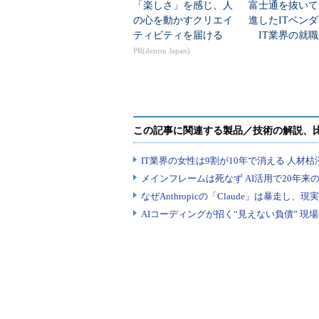
とするユーザー組織はあまり多くな
「楽しさ」を感じ、人
富士通を抜いて
の心を動かすクリエイ
進したITベン
う。
ティビティを届ける
IT業界の就職
業トップ20
PR(dentsu Japan)
また、データ記憶容量については
ラッシュストレージ技術も、テラバ
ルに達しているため、容量の限界が
のため、フラッシュストレージ技術
的な構成価格が、重要な選択基準に
データベースの高速化と各種フラ
の取材内容を交え、
「データベース
ュ、普及への文脈 後編）」
にまとめ
ロードには、TechTarget会員登録