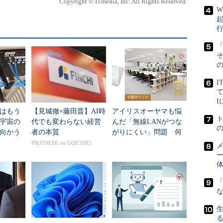
Copyright © ITmedia, Inc. All Rights Reserved.
L Server SSD Applianceはアプライアンスな
W
L Serverのライセンスを含んでいる。このため、ス
ではない。しかし、この製品の価格のうち、大きな
「
ていることは容易に想像できる。従って、単純に価
としても、間接的にはフラッシュストレージの価格
の
I
て
日本マイ
ムビジネス
はもう
【見城徹×藤田晋】AI時
アイリスオーヤマも悩
年宇宙の
代でも変わらない経営
んだ「無線LANがつな
プラットフ
向かう
者の本質
がりにくい」問題 何
ダクトマネ
新技術
を変えて解決した？
PR(FINCHI on GOETHE)
メ
r SSD
ー
業は、いず
ィスクド
「
ば桁違い
。このた
選択基準