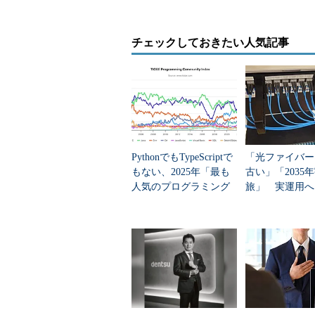
ばれているのかという疑問だ。もちろん、SQ
ので、各モデルの価格はサーバ機やSQ
チェックしておきたい人気記事
トレージだけが選択基準になるわけ
比率をフラッシュストレージが占め
格の安さで特定のモデルが選ばれた
を考慮した選択だといえるはずだ。
このプログラムを推進している、
クロソフト サーバプラットフォー
PythonでもTypeScriptで
「光ファイバー
もない、2025年「最も
古い」「2035
本部 クラウド＆アプリケーション
人気のプログラミング
旅」 実運用へ
ォーム製品部 エグゼクティブプロ
言語」
データセンター
ージャの北川剛氏によると、SQL Serve
Applianceに興味を持つユーザー企
れの技術でも、これまでのハードデ
ライブを使ったストレージに比べれ
に高速だということに着目している
め、細かなパフォーマンスの違いを