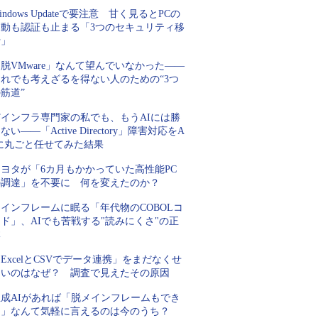
indows Updateで要注意 甘く見るとPCの
起動も認証も止まる「3つのセキュリティ移
行」
脱VMware」なんて望んでいなかった――
それでも考えざるを得ない人のための“3つ
筋道”
Tインフラ専門家の私でも、もうAIには勝
ない――「Active Directory」障害対応をA
Iに丸ごと任せてみた結果
トヨタが「6カ月もかかっていた高性能PC
の調達」を不要に 何を変えたのか？
インフレームに眠る「年代物のCOBOLコ
ド」、AIでも苦戦する"読みにくさ"の正
体
ExcelとCSVでデータ連携」をまだなくせ
ないのはなぜ？ 調査で見えたその原因
生成AIがあれば「脱メインフレームもでき
る」なんて気軽に言えるのは今のうち？