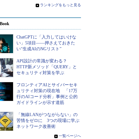
»
ランキングをもっと見る
Book
ChatGPTに「入力してはいけな
い」5項目――押さえておきた
い“生成AIのNGリスト”
API設計の常識が変わる？
HTTP新メソッド「QUERY」と
セキュリティ対策を学ぶ
フロンティアAIとサイバーセキ
ュリティ対策の現在地 「17万
行のAIコード分析」事例と公的
ガイドラインが示す道筋
「無線LANがつながらない」の
苦情をゼロに 3つの現場に学ぶ
ネットワーク改善術
»
一覧ページへ