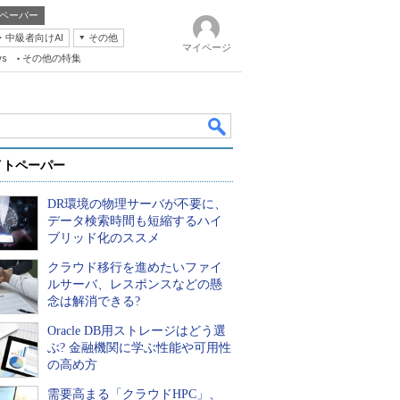
ペーパー
・中級者向けAI
その他
マイページ
ws
その他の特集
イトペーパー
DR環境の物理サーバが不要に、
データ検索時間も短縮するハイ
ブリッド化のススメ
クラウド移行を進めたいファイ
k
ルサーバ、レスポンスなどの懸
念は解消できる?
Oracle DB用ストレージはどう選
ぶ? 金融機関に学ぶ性能や可用性
の高め方
需要高まる「クラウドHPC」、