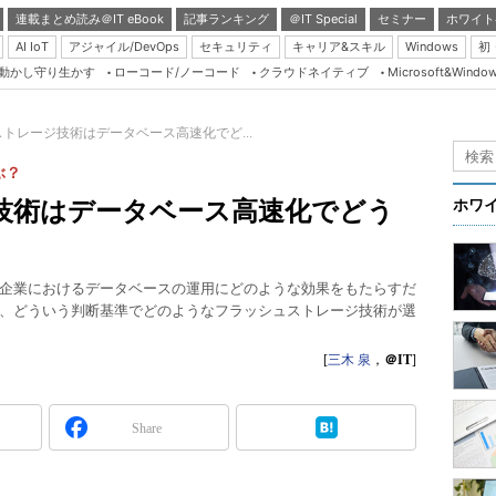
連載まとめ読み＠IT eBook
記事ランキング
＠IT Special
セミナー
ホワイト
AI IoT
アジャイル/DevOps
セキュリティ
キャリア&スキル
Windows
初
り動かし守り生かす
ローコード/ノーコード
クラウドネイティブ
Microsoft&Windo
Server & Storage
HTML5 + UX
トレージ技術はデータベース高速化でど...
Smart & Social
ぶ？
Coding Edge
技術はデータベース高速化でどう
ホワ
Java Agile
Database Expert
企業におけるデータベースの運用にどのような効果をもたらすだ
Linux ＆ OSS
、どういう判断基準でどのようなフラッシュストレージ技術が選
Master of IP Networ
[
三木 泉
，
＠IT
]
Security & Trust
Test & Tools
Share
Insider.NET
ブログ