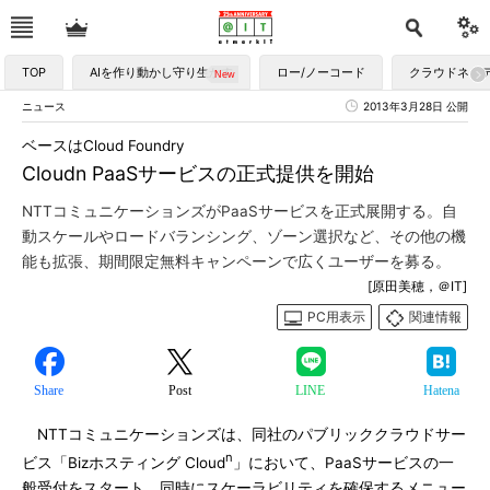
TOP
AIを作り動かし守り生かす
ロー/ノーコード
クラウドネイ
ニュース
2013年3月28日 公開
ベースはCloud Foundry
Cloudn PaaSサービスの正式提供を開始
NTTコミュニケーションズがPaaSサービスを正式展開する。自
動スケールやロードバランシング、ゾーン選択など、その他の機
能も拡張、期間限定無料キャンペーンで広くユーザーを募る。
[原田美穂，＠IT]
PC用表示
関連情報
Share
Post
LINE
Hatena
NTTコミュニケーションズは、同社のパブリッククラウドサー
n
ビス「Bizホスティング Cloud
」において、PaaSサービスの一
般受付をスタート、同時にスケーラビリティを確保するメニュー