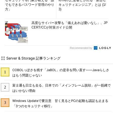
セキュリティ専門家が教える「誰
IoT時代に必要とされる「新型セ
でもできるパスワード管理のやり
キュリティエンジニア」とは (1/
方」
3)
高度なサイバー攻撃も「備えあれば憂いなし」、JP
CERT/CCが対策ガイド公開
Recommended by
Server & Storage 記事ランキング
COBOLっぽさを残す「JaBOL」の是非を問い直す――Javaらしさ
はもう問題じゃない
富士通も日立も去る、日本での「メインフレーム脱却」が一筋縄で
はいかない理由
Windows Updateで要注意 甘く見るとPCの起動も認証も止まる
「3つのセキュリティ移行」