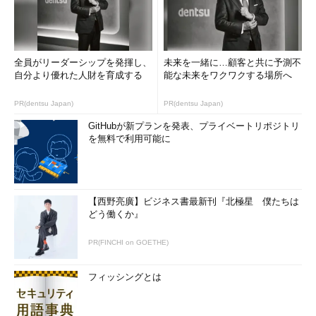
全員がリーダーシップを発揮し、
未来を一緒に…顧客と共に予測不
自分より優れた人財を育成する
能な未来をワクワクする場所へ
PR(dentsu Japan)
PR(dentsu Japan)
GitHubが新プランを発表、プライベートリポジトリ
を無料で利用可能に
【西野亮廣】ビジネス書最新刊『北極星 僕たちは
どう働くか』
PR(FINCHI on GOETHE)
フィッシングとは