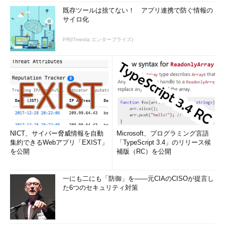
既存ツールは捨てない！ アプリ連携で防ぐ情報の
サイロ化
PR(ITmedia エンタープライズ)
NICT、サイバー脅威情報を自動
Microsoft、プログラミング言語
集約できるWebアプリ「EXIST」
「TypeScript 3.4」のリリース候
を公開
補版（RC）を公開
一にも二にも「防御」を――元CIAのCISOが提言し
た6つのセキュリティ対策