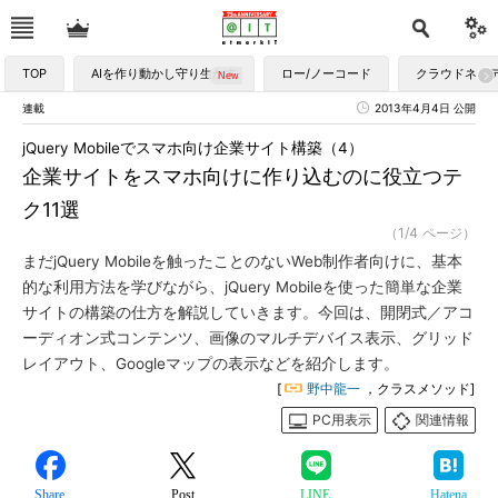
TOP
AIを作り動かし守り生かす
ロー/ノーコード
クラウドネイ
連載
2013年4月4日 公開
jQuery Mobileでスマホ向け企業サイト構築（4）
企業サイトをスマホ向けに作り込むのに役立つテ
ク11選
（1/4 ページ）
まだjQuery Mobileを触ったことのないWeb制作者向けに、基本
的な利用方法を学びながら、jQuery Mobileを使った簡単な企業
サイトの構築の仕方を解説していきます。今回は、開閉式／アコ
ーディオン式コンテンツ、画像のマルチデバイス表示、グリッド
レイアウト、Googleマップの表示などを紹介します。
[
野中龍一
，クラスメソッド]
PC用表示
関連情報
Share
Post
LINE
Hatena