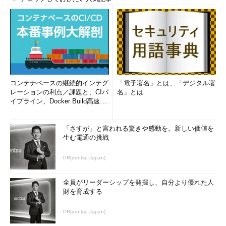
コンテナベースの継続的インテグ
「電子署名」とは、「デジタル署
レーションの利点／課題と、CIパ
名」とは
イプライン、Docker Build高速化
のコツ (1/2...
「さすが」と言われる驚きや感動を。新しい価値を
生む電通の挑戦
PR(dentsu Japan)
全員がリーダーシップを発揮し、自分より優れた人
財を育成する
PR(dentsu Japan)