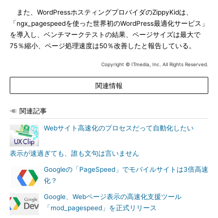
また、WordPressホスティングプロバイダのZippyKidは、
「ngx_pagespeedを使った世界初のWordPress最適化サービス」
を導入し、ベンチマークテストの結果、ページサイズは最大で
75％縮小、ページ処理速度は50％改善したと報告している。
Copyright © ITmedia, Inc. All Rights Reserved.
関連情報
関連記事
Webサイト高速化のプロセスだって自動化したい
表示が速過ぎても、誰も文句は言いません
Googleの「PageSpeed」でモバイルサイトは3倍高速
化？
Google、Webページ表示の高速化支援ツール
「mod_pagespeed」を正式リリース