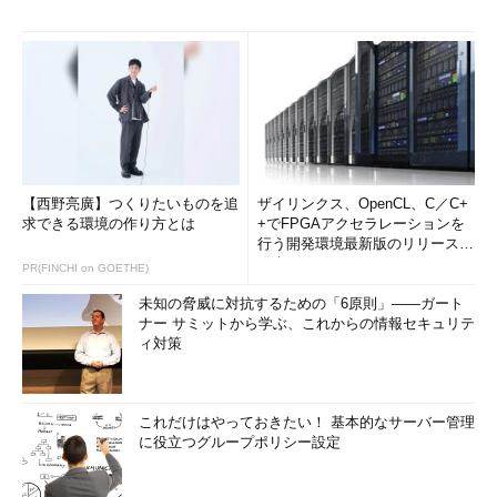
【西野亮廣】つくりたいものを追
ザイリンクス、OpenCL、C／C+
求できる環境の作り方とは
+でFPGAアクセラレーションを
行う開発環境最新版のリリースを
発表
PR(FINCHI on GOETHE)
未知の脅威に対抗するための「6原則」――ガート
ナー サミットから学ぶ、これからの情報セキュリテ
ィ対策
これだけはやっておきたい！ 基本的なサーバー管理
に役立つグループポリシー設定