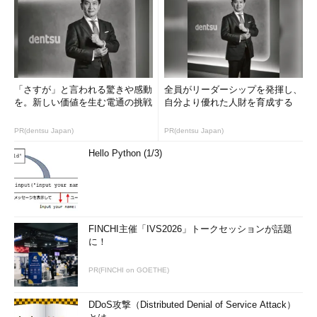
「さすが」と言われる驚きや感動
全員がリーダーシップを発揮し、
を。新しい価値を生む電通の挑戦
自分より優れた人財を育成する
PR(dentsu Japan)
PR(dentsu Japan)
Hello Python (1/3)
FINCHI主催「IVS2026」トークセッションが話題
に！
PR(FINCHI on GOETHE)
DDoS攻撃（Distributed Denial of Service Attack）