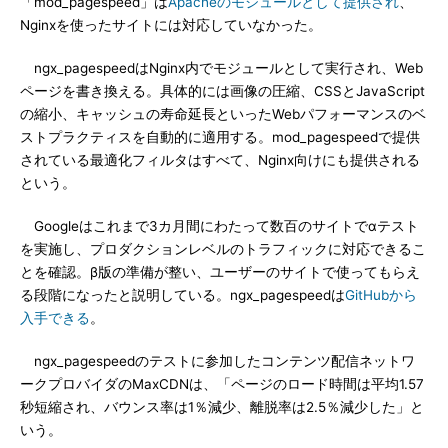
「mod_pagespeed」は
Apacheのモジュールとして提供され
、
Nginxを使ったサイトには対応していなかった。
ngx_pagespeedはNginx内でモジュールとして実行され、Web
ページを書き換える。具体的には画像の圧縮、CSSとJavaScript
の縮小、キャッシュの寿命延長といったWebパフォーマンスのベ
ストプラクティスを自動的に適用する。mod_pagespeedで提供
されている最適化フィルタはすべて、Nginx向けにも提供される
という。
Googleはこれまで3カ月間にわたって数百のサイトでαテスト
を実施し、プロダクションレベルのトラフィックに対応できるこ
とを確認。β版の準備が整い、ユーザーのサイトで使ってもらえ
る段階になったと説明している。ngx_pagespeedは
GitHubから
入手できる
。
ngx_pagespeedのテストに参加したコンテンツ配信ネットワ
ークプロバイダのMaxCDNは、「ページのロード時間は平均1.57
秒短縮され、バウンス率は1％減少、離脱率は2.5％減少した」と
いう。