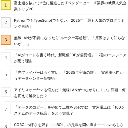
富士通を抜いて2位に躍進したITベンダーは？ IT業界の就職人気企
業トップ20
PythonでもTypeScriptでもない、2025年「最も人気のプログラミ
ング言語」
無線LANが不調になったら“ルーター再起動”、「原因はよく知らな
いが……」
「AIがコードを書く時代、新職種FDEが需要増」 7割のエンジニア
が思う理由
「光ファイバーはもう古い」「2035年宇宙の旅」 実運用へ向か
うデータセンター新技術
アイリスオーヤマも悩んだ「無線LANがつながりにくい」問題 何
を変えて解決した？
「データのコピー」をやめて工数を8分の1に 古河電工は「100シ
ステムのデータ統合」をどう実現？
COBOLっぽさを残す「JaBOL」の是非を問い直す――Javaらしさ