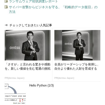
ランサムウェア現状調査レポート
サイバー攻撃からビジネスを守る、「戦略的データ復旧」の
方法
チェックしておきたい人気記事
「さすが」と言われる驚きや感動
全員がリーダーシップを発揮し、
を。新しい価値を生む電通の挑戦
自分より優れた人財を育成する
PR(dentsu Japan)
PR(dentsu Japan)
Hello Python (1/3)