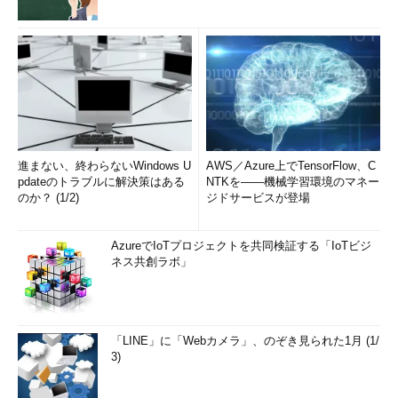
進まない、終わらないWindows U
AWS／Azure上でTensorFlow、C
pdateのトラブルに解決策はある
NTKを――機械学習環境のマネー
のか？ (1/2)
ジドサービスが登場
AzureでIoTプロジェクトを共同検証する「IoTビジ
ネス共創ラボ」
「LINE」に「Webカメラ」、のぞき見られた1月 (1/
3)