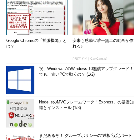
Google Chromeの「拡張機能」と
安未も感動♡唯一無二の動画が作
は？
れる♪
PR(アドビ｜CanCam.jp)
祝、Windows 7のWindows 10無償アップグレード！
でも、古いPCで動くの？ (1/2)
Node.jsのMVCフレームワーク「Express」の基礎知
識とインストール (1/3)
まだあるぞ！ グループポリシーの“鉄板”設定パート