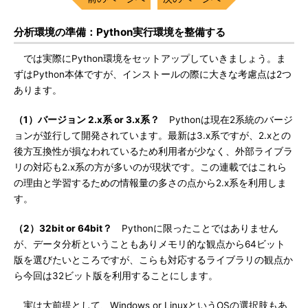
分析環境の準備：Python実行環境を整備する
では実際にPython環境をセットアップしていきましょう。ま
ずはPython本体ですが、インストールの際に大きな考慮点は2つ
あります。
（1）バージョン 2.x系 or 3.x系？
Pythonは現在2系統のバージ
ョンが並行して開発されています。最新は3.x系ですが、2.xとの
後方互換性が損なわれているため利用者が少なく、外部ライブラ
リの対応も2.x系の方が多いのが現状です。この連載ではこれら
の理由と学習するための情報量の多さの点から2.x系を利用しま
す。
（2）32bit or 64bit？
Pythonに限ったことではありません
が、データ分析ということもありメモリ的な観点から64ビット
版を選びたいところですが、こらも対応するライブラリの観点か
ら今回は32ビット版を利用することにします。
実は大前提として、Windows or LinuxというOSの選択肢もあ