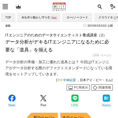
TOP
AIを作り動かし守り生かす
ロー/ノーコード
クラウドネイ
連載
2013年5月23日 公開
ITエンジニアのためのデータサイエンティスト養成講座（2）
データ分析がデキるITエンジニアになるために必
要な「道具」を揃える
（3/4 ページ）
データ分析の準備・加工に優れた道具とは？ 今回はITエンジニ
アがデータ分析する際のデファクトスタンダードになっている環
境をセットアップしていきます。
[
中林紀彦
，日本アイ・ビー・エム]
PC用表示
関連情報
Share
Post
LINE
Hatena
前のページへ
次のページへ