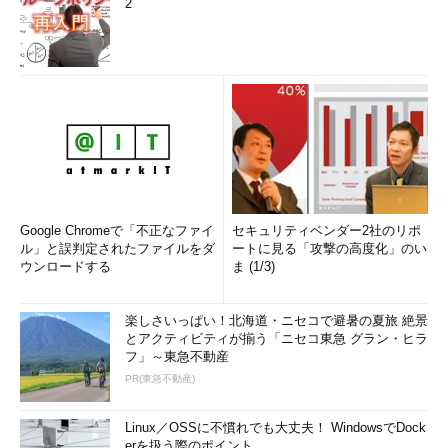
2
Google Chromeで「不正なファイ
セキュリティベンダー2社のリポ
ル」と誤判定されたファイルをダ
ートに見る「攻撃の高度化」のい
ウンロードする
ま (1/3)
楽しさいっぱい！北海道・ニセコで避暑の夏旅 絶景
とアクティビティが揃う「ニセコ東急 グラン・ヒラ
フ」～東急不動産
PR(東急不動産)
Linux／OSSに不慣れでも大丈夫！ WindowsでDock
erを扱う際のポイント