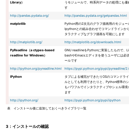
Library）
うモジュールで、時系列データの処理にも優
す
http://pandas.pydata.org/
http://pandas.pydata.org/getpandas.html
matplotlib
Python用の2次元のグラフ描画用のモジュー
Ipythonとの組み合わせでコマンドラインか
タラクティブなグラフ描画を可能にします
http://matplotlib.org/
http://matplotlib.org/downloads.html
PyReadline（a ctypes-based
GNU readlineをPythonに実装したもので、Li
readline for Windows）
bashやEmacsエディタを使うユーザには必
ールです
http://ipython.org/pyreadline.html
https://pypi.python.org/pypi/pyreadline/2.
IPython
タブによる補完ができたりOSのコマンドラ
ルとしても利用できたりと、Python標準の
もパワフルでインタラクティブやシェル環境
ます
http://ipython.org/
https://pypi.python.org/pypi/ipython
表 インストール後に追加しておくべきライブラリ一覧
3：インストールの確認