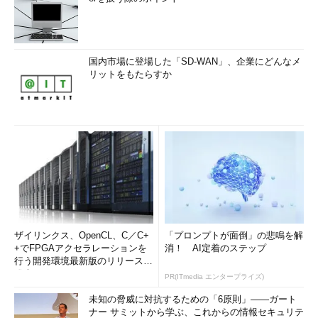
国内市場に登場した「SD-WAN」、企業にどんなメ
リットをもたらすか
ザイリンクス、OpenCL、C／C+
「プロンプトが面倒」の悲鳴を解
+でFPGAアクセラレーションを
消！ AI定着のステップ
行う開発環境最新版のリリースを
発表
PR(ITmedia エンタープライズ)
未知の脅威に対抗するための「6原則」――ガート
ナー サミットから学ぶ、これからの情報セキュリテ