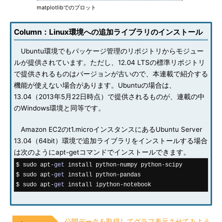
matplotlibでのプロット
Column：Linux環境への追加ライブラリのインストール
Ubuntu環境でもパッケージ管理のリポジトリからモジュー
ルが提供されています。ただし、12.04 LTSの標準リポジトリ
で提供されるものはバージョンが古いので、本連載で紹介する
機能が使えない場合があります。Ubuntuの場合は、
13.04（2013年5月22日時点）で提供されるものが、連載の中
のWindows環境と同等です。
Amazon EC2のt1.microインスタンスにあるUbuntu Server
13.04（64bit）環境で追加ライブラリをインストールする場合
は次のようにapt-getコマンドでインストールできます。
$ sudo apt
-
get
 install python
-
numpy python
-
scipy

$ sudo apt
-
get
 install python
-
pandas

$ sudo apt
-
get
 install ipython
-
notebook
公開データを取得してグラフ表示させてみよう