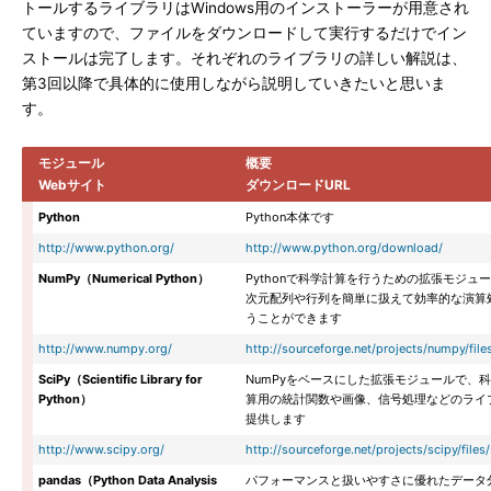
トールするライブラリはWindows用のインストーラーが用意され
ていますので、ファイルをダウンロードして実行するだけでイン
ストールは完了します。それぞれのライブラリの詳しい解説は、
第3回以降で具体的に使用しながら説明していきたいと思いま
す。
モジュール
概要
Webサイト
ダウンロードURL
Python
Python本体です
http://www.python.org/
http://www.python.org/download/
NumPy（Numerical Python）
Pythonで科学計算を行うための拡張モジュ
次元配列や行列を簡単に扱えて効率的な演算
うことができます
http://www.numpy.org/
http://sourceforge.net/projects/numpy/fil
SciPy（Scientific Library for
NumPyをベースにした拡張モジュールで、
Python）
算用の統計関数や画像、信号処理などのライ
提供します
http://www.scipy.org/
http://sourceforge.net/projects/scipy/files/
pandas（Python Data Analysis
パフォーマンスと扱いやすさに優れたデータ