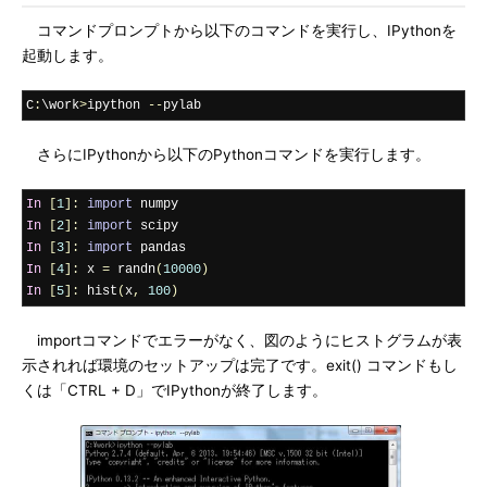
コマンドプロンプトから以下のコマンドを実行し、IPythonを
起動します。
C
:
\work
>
ipython 
--
pylab
さらにIPythonから以下のPythonコマンドを実行します。
In
[
1
]:
import
In
[
2
]:
import
In
[
3
]:
import
In
[
4
]:
 x 
=
 randn
(
10000
)
In
[
5
]:
 hist
(
x
,
100
)
importコマンドでエラーがなく、図のようにヒストグラムが表
示されれば環境のセットアップは完了です。exit() コマンドもし
くは「CTRL + D」でIPythonが終了します。