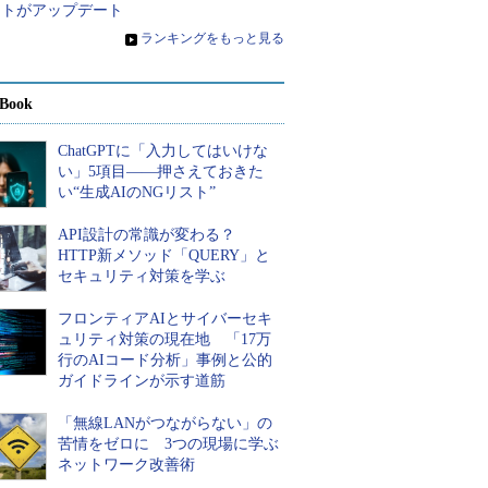
ントがアップデート
»
ランキングをもっと見る
Book
ChatGPTに「入力してはいけな
い」5項目――押さえておきた
い“生成AIのNGリスト”
API設計の常識が変わる？
HTTP新メソッド「QUERY」と
セキュリティ対策を学ぶ
フロンティアAIとサイバーセキ
ュリティ対策の現在地 「17万
行のAIコード分析」事例と公的
ガイドラインが示す道筋
「無線LANがつながらない」の
苦情をゼロに 3つの現場に学ぶ
ネットワーク改善術