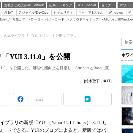
連載まとめ読み＠IT eBook
記事ランキング
＠IT Special
セミナー
ホワイト
AI IoT
アジャイル/DevOps
セキュリティ
キャリア&スキル
Windows
初
り動かし守り生かす
ローコード/ノーコード
クラウドネイティブ
Microsoft&Windo
Server & Storage
HTML5 + UX
o!、Ajaxライブラリ「YUI 3.11.0」を公開：ブラ...
Smart & Social
Coding Edge
「YUI 3.11.0」を公開
ホワ
Java Agile
.11.0」を公開した。処理性能向上を目指し、AttributeとBaseに変
Database Expert
Linux ＆ OSS
[鈴木聖子，
＠IT
]
Master of IP Networ
Security & Trust
Share
Test & Tools
Insider.NET
ブラリの新版「YUI（Yahoo! UI Library） 3.11.0」
ブログ
ロードできる。YUIのブログによると、新版ではバー