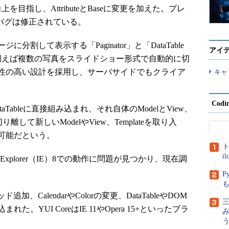
上を目指し、AttributeとBaseに変更を加えた。プレ
いたバグは修正されている。
して表示する「Paginator」と「DataTable
アイ
atorは、例えば複数の写真をスライドショー形式で自動的に切
性の高い設計を採用し、サーバサイドでもクライア
キャ
Cod
はDataTableに直接組み込まれ、それ自体のModelとView、
り離して新しいModelやView、Templateを取り入
可能だという。
ト
i
ternet Explorer（IE）8での動作に問題が見つかり、現在調
P
加、CalendarやColorの変更、DataTableやDOM
三
YUI CoreはIE 11やOpera 15+といったブラ