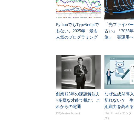
PythonでもTypeScriptで
「光ファイバー
もない、2025年「最も
古い」「2035
人気のプログラミング
旅」 実運用へ
言語」
データセンター
創業125年の課題解決力
なぜ生成AI導
×多様な才能で挑む、こ
切れない？ 生
れからの電通
組織力を高める
PR(dentsu Japan)
PR(ITmedia エン
ズ)