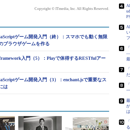
A
Copyright © ITmedia, Inc. All Rights Reserved.
u
P
5＋JavaScriptゲーム開発入門（終）：スマホでも動く無限
のブラウザゲームを作る
―
framework入門（5）：Playで体得するRESTfulアー
JavaScriptゲーム開発入門（3）：enchant.jsで重要なス
「
には
が
「
る