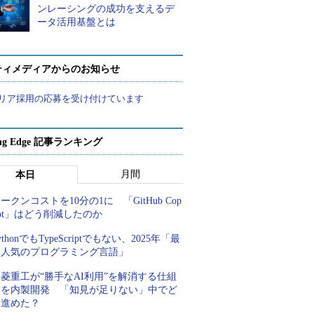
ンレーシングの成功を支えるデ
ータ活用基盤とは
ティメディアからのお知らせ
リア採用の応募を受け付けています
ing Edge 記事ランキング
月間
本日
ークンコストを10分の1に 「GitHub Cop
lot」はどう削減したのか
ythonでもTypeScriptでもない、2025年「最
も人気のプログラミング言語」
菱重工が“勝手なAI利用”を解消する仕組
みを内製開発 「知見が足りない」中でど
う進めた？