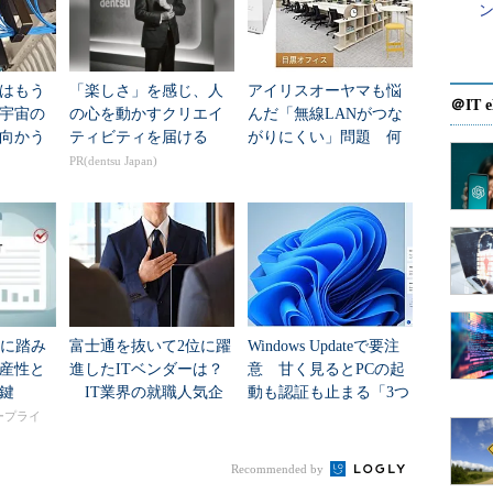
はもう
「楽しさ」を感じ、人
アイリスオーヤマも悩
＠IT e
年宇宙の
の心を動かすクリエイ
んだ「無線LANがつな
向かう
ティビティを届ける
がりにくい」問題 何
新技術
を変えて解決した？
PR(dentsu Japan)
入に踏み
富士通を抜いて2位に躍
Windows Updateで要注
産性と
進したITベンダーは？
意 甘く見るとPCの起
鍵
IT業界の就職人気企
動も認証も止まる「3つ
業トップ20
のセキュリティ移行」
タープライ
Recommended by