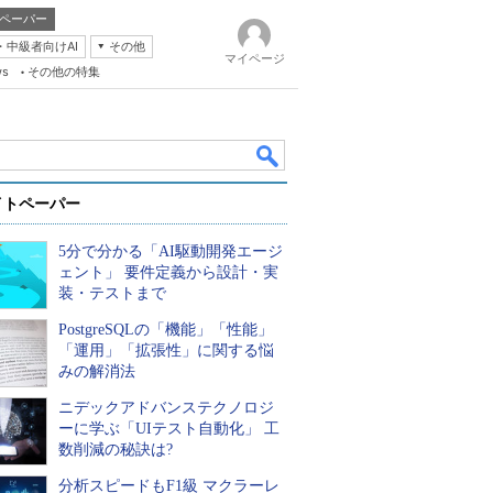
ペーパー
・中級者向けAI
その他
マイページ
ws
その他の特集
イトペーパー
5分で分かる「AI駆動開発エージ
ェント」 要件定義から設計・実
装・テストまで
PostgreSQLの「機能」「性能」
k
「運用」「拡張性」に関する悩
みの解消法
ニデックアドバンステクノロジ
ーに学ぶ「UIテスト自動化」 工
数削減の秘訣は?
分析スピードもF1級 マクラーレ