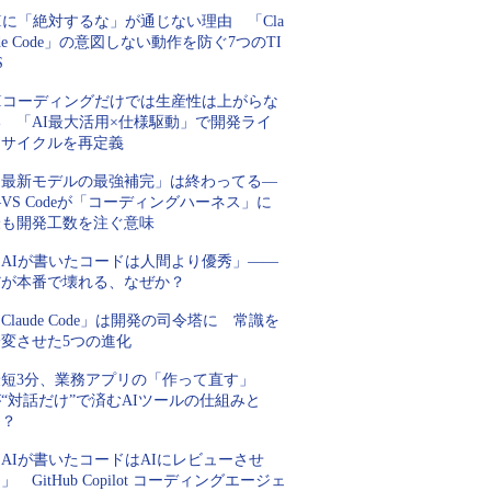
Iに「絶対するな」が通じない理由 「Cla
de Code」の意図しない動作を防ぐ7つのTI
S
AIコーディングだけでは生産性は上がらな
い 「AI最大活用×仕様駆動」で開発ライ
フサイクルを再定義
「最新モデルの最強補完」は終わってる―
VS Codeが「コーディングハーネス」に
最も開発工数を注ぐ意味
「AIが書いたコードは人間より優秀」――
だが本番で壊れる、なぜか？
Claude Code」は開発の司令塔に 常識を
一変させた5つの進化
最短3分、業務アプリの「作って直す」
“対話だけ”で済むAIツールの仕組みと
は？
AIが書いたコードはAIにレビューさせ
」 GitHub Copilot コーディングエージェ