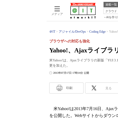
連載一覧
クラウド
メディア
AIを作
＠IT
アジャイル/DevOps
Coding Edge
Yaho
ブラウザへの対応も強化
Yahoo!、Ajaxライブラリ
米Yahoo!は、Ajaxライブラリの新版「YUI 3
更を加えた。
2013年07月17日 17時14分 公開
印刷
見る
米Yahoo!は2013年7月16日、Ajaxライ
を公開した。Webサイトからダウン