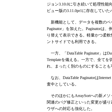
ジョン3.10.0に引き続いて処理性能向
ビュー版の3.11.0pr1に存在して
新機能として、データを複数のページに分割
Paginator」を加えた。Pagin
り替えて表示できる。軽量かつ柔軟
ントサイドでも利用できる。
一方、「DataTable Paginator」
Templateを備える。一方で、全てを切
れ、まったく別のものにすることも
なお、DataTable PaginatorはIn
査中としている。
そのほかにもArraySortへの新メソッド追
関連のバグ修正といった変更が盛り込まれた。
ウザへの対応も強化した。