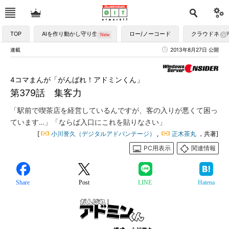
TOP
AIを作り動かし守り生かす
ロー/ノーコード
クラウドネイ
連載
2013年8月27日 公開
4コマまんが「がんばれ！アドミンくん」
第379話 集客力
「駅前で喫茶店を経営しているんですが、客の入りが悪くて困っ
ています…」「ならば入口にこれを貼りなさい」
[
小川誉久（デジタルアドバンテージ）
,
正木茶丸
，共著]
PC用表示
関連情報
Share
Post
LINE
Hatena