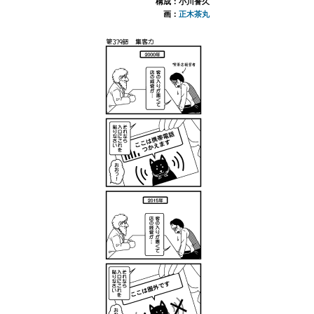
構成：小川誉久
画：
正木茶丸