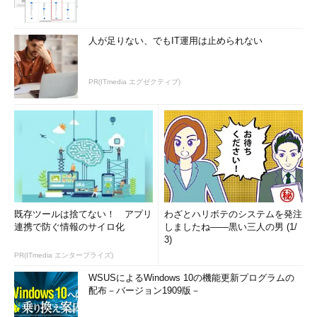
人が足りない、でもIT運用は止められない
PR(ITmedia エグゼクティブ)
既存ツールは捨てない！ アプリ
わざとハリボテのシステムを発注
連携で防ぐ情報のサイロ化
しましたね――黒い三人の男 (1/
3)
PR(ITmedia エンタープライズ)
WSUSによるWindows 10の機能更新プログラムの
配布－バージョン1909版－