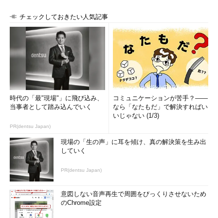
チェックしておきたい人気記事
時代の「最"現場"」に飛び込み、
コミュニケーションが苦手？――
当事者として踏み込んでいく
なら「なたもだ」で解決すればい
いじゃない (1/3)
PR(dentsu Japan)
現場の「生の声」に耳を傾け、真の解決策を生み出
していく
PR(dentsu Japan)
意図しない音声再生で周囲をびっくりさせないため
のChrome設定