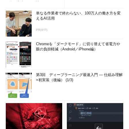
リ名の入力ミスを補正...
単なる作業者で終わらない、100万人の働き方を変
えるAI活用
PR(＠IT)
Chromeを「ダークモード」に切り替えて省電力や
眼の負担軽減（Android／iPhone編）
第3回 ディープラーニング最速入門 ― 仕組み理解
×初実装（後編） (1/3)