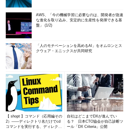
AWS、「今の機械学習に必要なのは、開発者が急速
な進化を取り込み、安定的に生産性を発揮できる基
盤」 (1/2)
「人のモチベーションを高めるAI」をオムロンとス
クウェア・エニックスが共同研究
【 shopt 】コマンド（応用編その
自社はどこまでDXが進んでい
2）――ディレクトリ名だけでcd
る？ 日本CTO協会が自己診断ツ
コマンドを実行する、ディレクト
ール「DX Criteria」公開