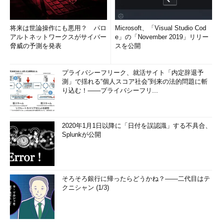
将来は世論操作にも悪用？ パロ
Microsoft、「Visual Studio Cod
アルトネットワークスがサイバー
e」の「November 2019」リリー
脅威の予測を発表
スを公開
プライバシーフリーク、就活サイト「内定辞退予
測」で揺れる“個人スコア社会”到来の法的問題に斬
り込む！――プライバシーフリ...
2020年1月1日以降に「日付を誤認識」する不具合、
Splunkが公開
そろそろ銀行に帰ったらどうかね？――二代目はテ
クニシャン (1/3)