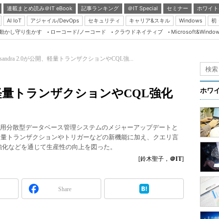
連載まとめ読み＠IT eBook
記事ランキング
＠IT Special
セミナー
ホワイト
AI IoT
アジャイル/DevOps
セキュリティ
キャリア&スキル
Windows
初
り動かし守り生かす
ローコード/ノーコード
クラウドネイティブ
Microsoft&Windo
Server & Storage
HTML5 + UX
ssandra 2.0が公開、軽量トランザクションやCQL強...
Smart & Social
Coding Edge
公開、軽量トランザクションやCQL強化
ホワ
Java Agile
Database Expert
nは、ビッグデータ用分散型データベース管理システムのメジャーアップデートと
Linux ＆ OSS
を公開した。軽量トランザクションやトリガーなどの新機能に加え、クエリ言
CQL）」の強化などを通じて生産性の向上を図った。
Master of IP Networ
[鈴木聖子，
＠IT
]
Security & Trust
Test & Tools
Share
Insider.NET
ブログ