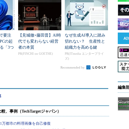
teで要注
【見城徹×藤田晋】AI時
なぜ生成AI導入に踏み
PCの起
代でも変わらない経営
切れない？ 生産性と
る「3つ
者の本質
組織力を高める鍵
移行」
PR(FINCHI on GOETHE)
PR(ITmedia エンタープライ
ズ)
Recommended by
編集
g