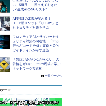
ChatGPTに「入力してはいけな
い」5項目――押さえておきた
い“生成AIのNGリスト”
API設計の常識が変わる？
HTTP新メソッド「QUERY」と
セキュリティ対策を学ぶ
フロンティアAIとサイバーセキ
ュリティ対策の現在地 「17万
行のAIコード分析」事例と公的
ガイドラインが示す道筋
「無線LANがつながらない」の
苦情をゼロに 3つの現場に学ぶ
ネットワーク改善術
»
一覧ページへ
のテーマ