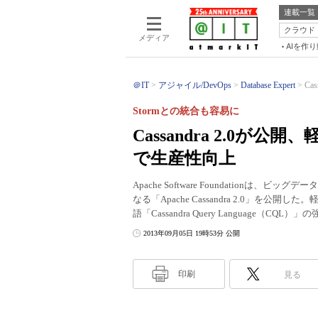
連載一覧
クラウド
メディア
AIを作
＠IT
アジャイル/DevOps
Database Expert
Ca
Stormとの統合も容易に
Cassandra 2.0が
で生産性向上
Apache Software Foundatio
なる「Apache Cassandra 2.0」
語「Cassandra Query Language（
2013年09月05日 19時53分 公開
印刷
見る