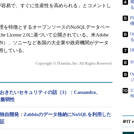
複
行が容易で、すぐに生産性を高められる」とコメントし
P
速処理を特徴とするオープンソースのNoSQLデータベー
O
e License 2.0に基づいて公開されている。米Adobe
CERN）、ソニーなど各国の大企業や政府機関がデータ
用している。
D
S
Copyright © ITmedia, Inc. All Rights Reserved.
O
おきたいセキュリティの話（3）：Cassandra、
潜む脆弱性
独自開発：Zabbixのデータ格納にNoSQLを利用した
証
＠IT e