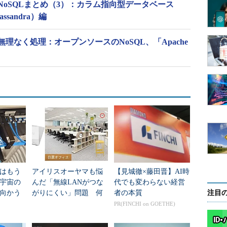
oSQLまとめ（3）：カラム指向型データベース
assandra）編
理なく処理：オープンソースのNoSQL、「Apache
はもう
アイリスオーヤマも悩
【見城徹×藤田晋】AI時
年宇宙の
んだ「無線LANがつな
代でも変わらない経営
向かう
がりにくい」問題 何
者の本質
注目
新技術
を変えて解決した？
PR(FINCHI on GOETHE)