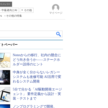
ペーパー
・中級者向けAI
その他
マイページ
ws
その他の特集
イトペーパー
Notesからの移行、社内の懸念に
どう向き合うか――ステークホ
ルダー説得のヒント
中身が全く分からないレガシー
k
システムも改修可能 AI活用で変
わるシステム開発
5分で分かる「AI駆動開発エージ
ェント」 要件定義から設計・実
装・テストまで
ノンプログラミングで開発、