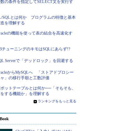
数の条件を指定してSELECT文を実行す
る
L/SQLとは何か プログラムの特徴と基本
構造を理解する
racleの機能を使って表の結合を高速化す
る
BチューニングのキモはSQLにあらず!?
QL Serverで「デッドロック」を回避する
racleからMySQLへ 「ストアドプロシー
ジャ」の移行手順と工数評価
ピボットテーブルとは何か──「そもそも、
何をする機能か」を理解する
»
ランキングをもっと見る
Book