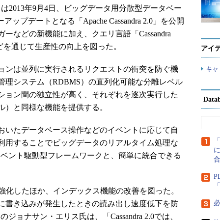
ion（ASF）は2013年9月4日、ビッグデータ用分散型データベー
デートとなる「Apache Cassandra 2.0」を公開
などの新機能に加え、クエリ言語「Cassandra
の強化などを通じて生産性の向上を図った。
アイ
ョンは並列に実行されるリクエストの衝突を防ぐ機
キャ
管理システム（RDBMS）の直列化可能な分離レベル
ション間の独立性が高く、それぞれを逐次実行した
Dat
ル）と同様な機能を提供する。
おいたデータベース操作などのイベントに応じて自
利用することでビッグデータのリアルタイム処理な
に
なイベント駆動型フレームワークと、簡単に統合できる
P
「
強化したほか、インデックス機能の改善を図った。
に書き込みが発生したときの読み出し速度低下を防
クトのジョナサン・エリス氏は、「Cassandra 2.0では、