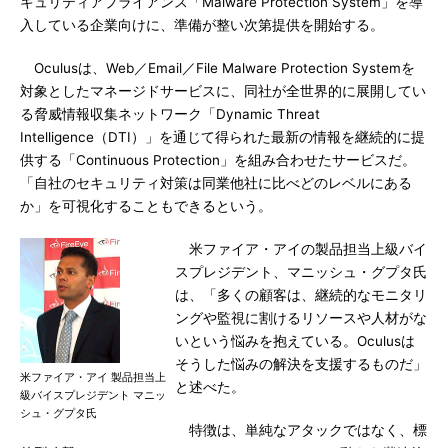
キュリティアプライアンス「Malware Protection System」を導
入している企業向けに、準備が整い次第提供を開始する。
Oculusは、Web／Email／File Malware Protection Systemを
対象としたマネージドサービスに、同社が全世界的に展開してい
る脅威情報収集ネットワーク「Dynamic Threat
Intelligence（DTI）」を通じて得られた最新の情報を継続的に提
供する「Continuous Protection」を組み合わせたサービスだ。
「自社のセキュリティ対策は同業他社に比べどのレベルにある
か」を可視化することもできるという。
米ファイア・アイの製品担当上級バイ
スプレジデント、マニッシュ・グプタ氏
は、「多くの顧客は、継続的なモニタリ
ングや監視に割けるリソースや人材がな
いという悩みを抱えている。Oculusは
そうした悩みの解決を支援するものだ」
米ファイア・アイ 製品担当上
と述べた。
級バイスプレジデント マニッ
シュ・グプタ氏
特徴は、単純なアタックではなく、標