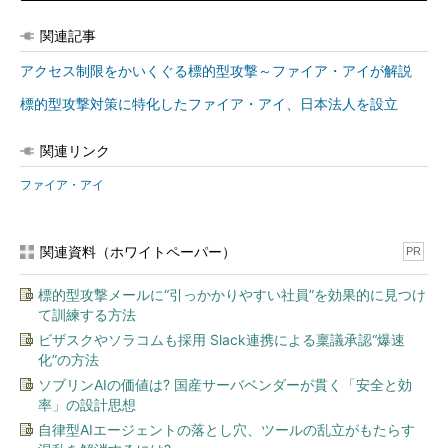
関連記事
アクセス制限をかいくぐる標的型攻撃～ファイア・アイが解説
標的型攻撃対策に特化したファイア・アイ、日本法人を設立
関連リンク
ファイア・アイ
関連資料（ホワイトペーパー）
PR
標的型攻撃メールに“引っかかりやすい社員”を効果的に見つけ
て訓練する方法
ビザスクやソラコムも採用 Slack連携による稟議承認“爆速
化”の方法
ソブリンAIの価値は? 国産サーバベンダーが貫く「安全と効
率」の設計思想
自律型AIエージェントの落とし穴、ツールの乱立がもたらす