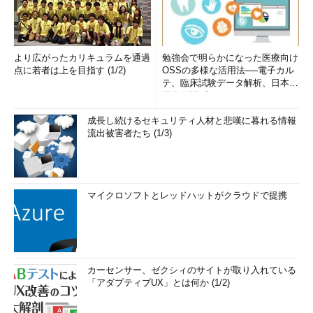
より広がったカリキュラムを通過
勉強会で明らかになった医療向け
点に若者は上を目指す (1/2)
OSSの多様な活用法──電子カル
テ、臨床試験データ解析、日本語
医学用語プラットフォーム、画...
成長し続けるセキュリティ人材と悲嘆に暮れる情報
流出被害者たち (1/3)
マイクロソフトとレッドハットがクラウドで提携
カーセンサー、ゼクシィのサイトが取り入れている
「アダプティブUX」とは何か (1/2)