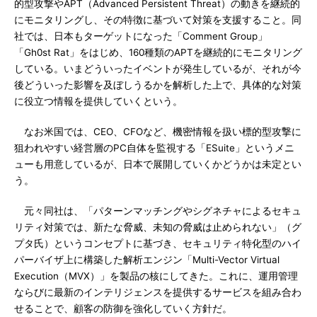
的型攻撃やAPT（Advanced Persistent Threat）の動きを継続的
にモニタリングし、その特徴に基づいて対策を支援すること。同
社では、日本もターゲットになった「Comment Group」
「Gh0st Rat」をはじめ、160種類のAPTを継続的にモニタリング
している。いまどういったイベントが発生しているが、それが今
後どういった影響を及ぼしうるかを解析した上で、具体的な対策
に役立つ情報を提供していくという。
なお米国では、CEO、CFOなど、機密情報を扱い標的型攻撃に
狙われやすい経営層のPC自体を監視する「ESuite」というメニ
ューも用意しているが、日本で展開していくかどうかは未定とい
う。
元々同社は、「パターンマッチングやシグネチャによるセキュ
リティ対策では、新たな脅威、未知の脅威は止められない」（グ
プタ氏）というコンセプトに基づき、セキュリティ特化型のハイ
パーバイザ上に構築した解析エンジン「Multi-Vector Virtual
Execution（MVX）」を製品の核にしてきた。これに、運用管理
ならびに最新のインテリジェンスを提供するサービスを組み合わ
せることで、顧客の防御を強化していく方針だ。