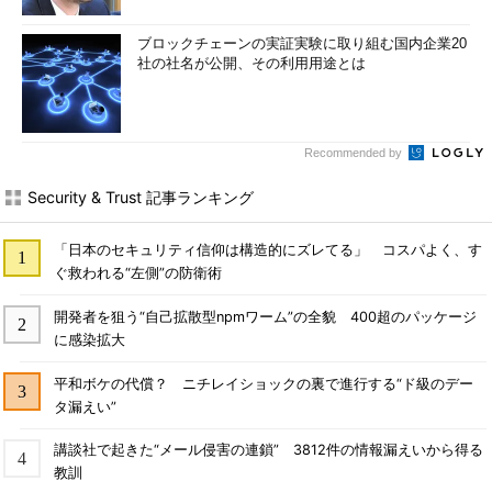
ブロックチェーンの実証実験に取り組む国内企業20
社の社名が公開、その利用用途とは
Recommended by
Security & Trust 記事ランキング
「日本のセキュリティ信仰は構造的にズレてる」 コスパよく、す
ぐ救われる“左側”の防衛術
開発者を狙う“自己拡散型npmワーム”の全貌 400超のパッケージ
に感染拡大
平和ボケの代償？ ニチレイショックの裏で進行する“ド級のデー
タ漏えい”
講談社で起きた“メール侵害の連鎖” 3812件の情報漏えいから得る
教訓