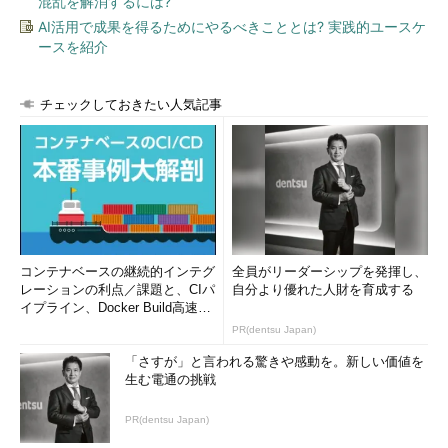
混乱を解消するには?
AI活用で成果を得るためにやるべきこととは? 実践的ユースケ
ースを紹介
チェックしておきたい人気記事
コンテナベースの継続的インテグ
全員がリーダーシップを発揮し、
レーションの利点／課題と、CIパ
自分より優れた人財を育成する
イプライン、Docker Build高速化
のコツ (1/2...
PR(dentsu Japan)
「さすが」と言われる驚きや感動を。新しい価値を
生む電通の挑戦
PR(dentsu Japan)