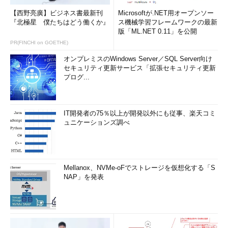
【西野亮廣】ビジネス書最新刊
Microsoftが.NET用オープンソー
『北極星 僕たちはどう働くか』
ス機械学習フレームワークの最新
版「ML.NET 0.11」を公開
PR(FINCHI on GOETHE)
オンプレミスのWindows Server／SQL Server向け
セキュリティ更新サービス「拡張セキュリティ更新
プログ...
IT開発者の75％以上が開発以外にも従事、楽天コミ
ュニケーションズ調べ
Mellanox、NVMe-oFでストレージを仮想化する「S
NAP」を発表