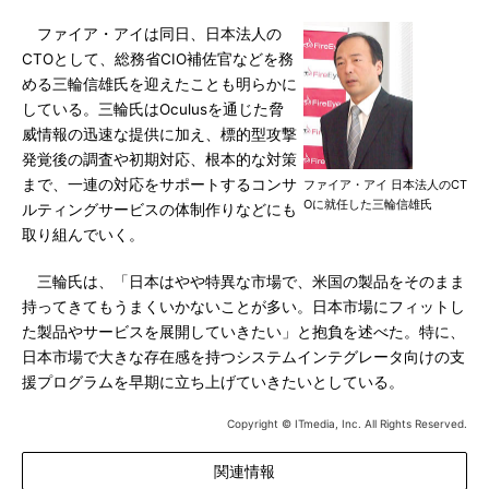
ファイア・アイは同日、日本法人の
CTOとして、総務省CIO補佐官などを務
める三輪信雄氏を迎えたことも明らかに
している。三輪氏はOculusを通じた脅
威情報の迅速な提供に加え、標的型攻撃
発覚後の調査や初期対応、根本的な対策
まで、一連の対応をサポートするコンサ
ファイア・アイ 日本法人のCT
Oに就任した三輪信雄氏
ルティングサービスの体制作りなどにも
取り組んでいく。
三輪氏は、「日本はやや特異な市場で、米国の製品をそのまま
持ってきてもうまくいかないことが多い。日本市場にフィットし
た製品やサービスを展開していきたい」と抱負を述べた。特に、
日本市場で大きな存在感を持つシステムインテグレータ向けの支
援プログラムを早期に立ち上げていきたいとしている。
Copyright © ITmedia, Inc. All Rights Reserved.
関連情報