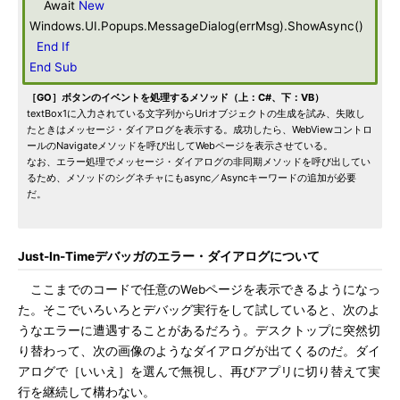
Await
New
Windows.UI.Popups.MessageDialog(errMsg).ShowAsync()
End
If
End
Sub
［GO］ボタンのイベントを処理するメソッド（上：C#、下：VB）
textBox1に入力されている文字列からUriオブジェクトの生成を試み、失敗し
たときはメッセージ・ダイアログを表示する。成功したら、WebViewコントロ
ールのNavigateメソッドを呼び出してWebページを表示させている。
なお、エラー処理でメッセージ・ダイアログの非同期メソッドを呼び出してい
るため、メソッドのシグネチャにもasync／Asyncキーワードの追加が必要
だ。
Just-In-Timeデバッガのエラー・ダイアログについて
ここまでのコードで任意のWebページを表示できるようになっ
た。そこでいろいろとデバッグ実行をして試していると、次のよ
うなエラーに遭遇することがあるだろう。デスクトップに突然切
り替わって、次の画像のようなダイアログが出てくるのだ。ダイ
アログで［いいえ］を選んで無視し、再びアプリに切り替えて実
行を継続して構わない。