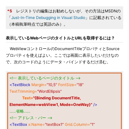
*5
レジストリの編集はお勧めしないが、その方法はMSDNの
「
Just-In-Time Debugging in Visual Studio
」に記載されている
（本稿執筆時点では英語のみ）。
表示しているWebページのタイトルとURLを取得するには？
WebViewコントロールのDocumentTitleプロパティとSource
プロパティを使えばよい。ここでは画面に表示したいだけなの
で、次のコードのようにデータ・バインドするだけ済む。
<!-- 表示しているページのタイトル -->
<TextBlock
Margin=
"10,5"
FontSize=
"18"
TextTrimming=
"WordEllipsis"
Text=
"{Binding DocumentTitle,
ElementName=webView1, Mode=OneWay}"
/>
……省略……
<!-- アドレス・バー -->
<TextBox
x:Name=
"textBox1"
Grid.Column=
"1"