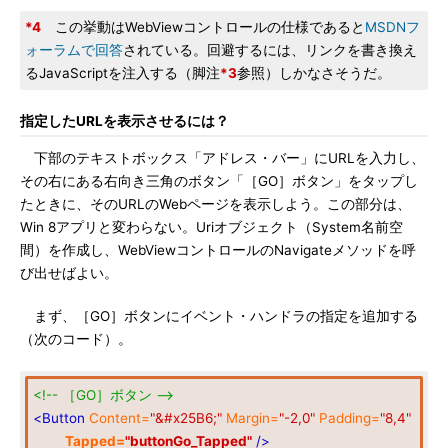
*4
この挙動はWebViewコントロールの仕様であると
MSDNフ
ォーラムで回答
されている。回避するには、リンクを書き換え
るJavaScriptを注入する（脚注
*3
参照）しかなさそうだ。
指定したURLを表示させるには？
下部のテキストボックス「アドレス・バー」にURLを入力し、
その右にある右向き三角のボタン「［GO］ボタン」をタップし
たときに、そのURLのWebページを表示しよう。この部分は、
Win 8アプリと変わらない。Uriオブジェクト（System名前空
間）を作成し、WebViewコントロールのNavigateメソッドを呼
び出せばよい。
まず、［GO］ボタンにイベント・ハンドラの指定を追加する
（次のコード）。
<!-- ［GO］ボタン -->
<Button
Content=
"&#x25B6;"
Margin=
"-2,0"
Padding=
"8,4"
Tapped=
"buttonGo_Tapped"
/>