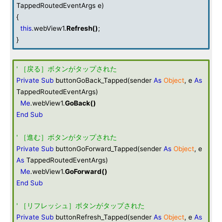
TappedRoutedEventArgs e)
{
this
.webView1.
Refresh
()
;
}
' ［戻る］ボタンがタップされた
Private
Sub
buttonGoBack_Tapped(sender
As
Object
, e
As
TappedRoutedEventArgs)
Me
.webView1.
GoBack
()
End
Sub
' ［進む］ボタンがタップされた
Private
Sub
buttonGoForward_Tapped(sender
As
Object
, e
As
TappedRoutedEventArgs)
Me
.webView1.
GoForward
()
End
Sub
' ［リフレッシュ］ボタンがタップされた
Private
Sub
buttonRefresh_Tapped(sender
As
Object
, e
As