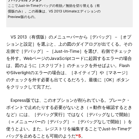
デバッグのオプション
ここでJust-In-Timeデバッグの有効／無効を切り替える（有
償版のみ）。この画像は、VS 2013 Ultimateエディションの
Preview版のもの。
VS 2013（有償版）のメニューバーから［デバッグ］－［オプ
ションと設定］を選ぶと、上の図のダイアログが出てくる。その
左側で［デバッグ］－［Just-In-Time］を選び、右側でチェック
を外す。WebページのJavaScriptコードに起因するエラーの場合
は、図のように［スクリプト］のチェックを外せばよい。Flash
やSilverlightのエラーの場合は、［ネイティブ］や［マネージ］
のチェックを外す必要も出てくるだろう。最後に［OK］ボタン
をクリックして完了だ。
Express版では、このオプションが削られている。ブレーク・
ポイントで止めたりする必要がないとき（＝動作を確認するとき
など）には、［デバッグ実行］ではなく［デバッグなしで開始］
（＝メニューバーの［デバッグ］－［デバッグなしで開始］）を
使うとよい。また、レジストリを編集することでJust-In-Timeデ
バッグを止めることも可能のようだ
*5
。