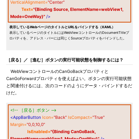
VerticalAlignment=
"Center"
Text=
"{Binding Source, ElementName=webView1,
Mode=OneWay}"
/>
表示しているWebページのタイトルとURLをバインドする（XAML）
表示しているページのタイトルにはWebViewコントロールのDocumentTitleプ
ロパティを、アドレス・バーには同じくSourceプロパティをバインドした。
［戻る］／［進む］ボタンの実行可能状態を制御するには？
WebViewコントロールのCanGoBackプロパティと
CanGoForwardプロパティを使えばよい。ボタンの実行可能状態
と関連付けるには、次のコードのようにデータ・バインドするだ
けだ。
<!-- ［戻る］ボタン -->
<AppBarButton
Icon=
"Back"
IsCompact=
"True"
Margin=
"0,0,10,0"
IsEnabled=
"{Binding CanGoBack,
ElementName=webView1, Mode=OneWay}"
/>