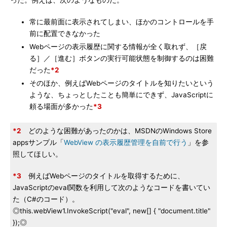
った。例えば、次のようなものだ。
常に最前面に表示されてしまい、ほかのコントロールを手
前に配置できなかった
Webページの表示履歴に関する情報が全く取れず、［戻
る］／［進む］ボタンの実行可能状態を制御するのは困難
だった
*2
そのほか、例えばWebページのタイトルを知りたいという
ような、ちょっとしたことも簡単にできず、JavaScriptに
頼る場面が多かった
*3
*2
どのような困難があったのかは、MSDNのWindows Store
appsサンプル「
WebView の表示履歴管理を自前で行う
」を参
照してほしい。
*3
例えばWebページのタイトルを取得するために、
JavaScriptのeval関数を利用して次のようなコードを書いてい
た（C#のコード）。
◎this.webView1.InvokeScript("eval", new[] { "document.title"
});◎