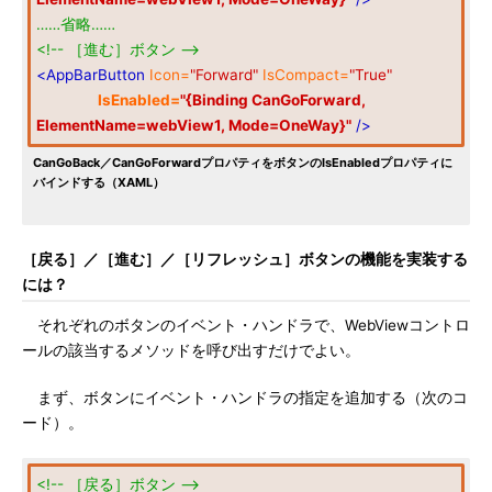
……省略……
<!-- ［進む］ボタン -->
<AppBarButton
Icon=
"Forward"
IsCompact=
"True"
IsEnabled=
"{Binding CanGoForward,
ElementName=webView1, Mode=OneWay}"
/>
CanGoBack／CanGoForwardプロパティをボタンのIsEnabledプロパティに
バインドする（XAML）
［戻る］／［進む］／［リフレッシュ］ボタンの機能を実装する
には？
それぞれのボタンのイベント・ハンドラで、WebViewコントロ
ールの該当するメソッドを呼び出すだけでよい。
まず、ボタンにイベント・ハンドラの指定を追加する（次のコ
ード）。
<!-- ［戻る］ボタン -->