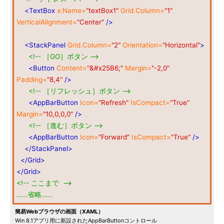
<TextBox
x:Name=
"textBox1"
Grid.Column=
"1"
VerticalAlignment=
"Center"
/>
<StackPanel
Grid.Column=
"2"
Orientation=
"Horizontal"
>
<!-- ［GO］ボタン -->
<Button
Content=
"&#x25B6;"
Margin=
"-2,0"
Padding=
"8,4"
/>
<!-- ［リフレッシュ］ボタン -->
<AppBarButton
Icon=
"Refresh"
IsCompact=
"True"
Margin=
"10,0,0,0"
/>
<!-- ［進む］ボタン -->
<AppBarButton
Icon=
"Forward"
IsCompact=
"True"
/>
</StackPanel>
</Grid>
</Grid>
<!-- ここまで -->
……省略……
簡易Webブラウザの画面（XAML）
Win 8.1アプリ用に新設されたAppBarButtonコントロール