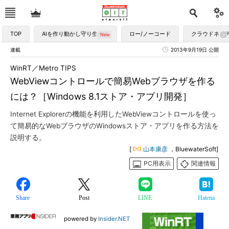
TOP
AIを作り動かし守り生かす
ロー/ノーコード
クラウドネイ
連載
2013年9月19日 公開
WinRT／Metro TIPS
WebViewコントロールで簡易Webブラウザを作る
には？［Windows 8.1ストア・アプリ開発］
Internet Explorerの機能を利用したWebViewコントロールを使っ
て簡易的なWebブラウザのWindowsストア・アプリを作る方法を
説明する。
[
山本康彦
，BluewaterSoft]
PC用表示
関連情報
Share
Post
LINE
Hatena
powered by
Insider.NET