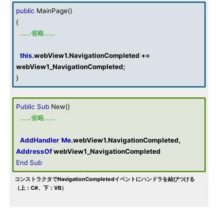
public
MainPage()
{
……省略……
this
.webView1.NavigationCompleted +=
webView1_NavigationCompleted;
}
Public
Sub
New()
……省略……
AddHandler
Me
.webView1.NavigationCompleted,
AddressOf
webView1_NavigationCompleted
End
Sub
コンストラクタでNavigationCompletedイベントにハンドラを結びつける
（上：C#、下：VB）