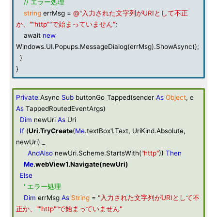
// エラー処理
string
errMsg =
@"入力された文字列がURIとして不正
か、""http""で始まっていません"
;
await
new
Windows.UI.Popups.MessageDialog(errMsg).ShowAsync();
}
}
Private
Async
Sub
buttonGo_Tapped(sender
As
Object
, e
As
TappedRoutedEventArgs)
Dim
newUri
As
Uri
If
(
Uri
.TryCreate
(
Me
.textBox1.Text, UriKind.Absolute,
newUri) _
AndAlso
newUri.Scheme.StartsWith(
"http"
))
Then
Me
.webView1.Navigate(newUri)
Else
' エラー処理
Dim
errMsg
As
String
=
"入力された文字列がURIとして不
正か、""http""で始まっていません"