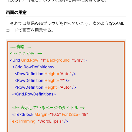
画面の用意
それでは簡易Webブラウザを作っていこう。次のようなXAML
コードで画面を用意する。
……省略……
<!-- ここから -->
<Grid
Grid.Row=
"1"
Background=
"Gray"
>
<Grid.RowDefinitions>
<RowDefinition
Height=
"Auto"
/>
<RowDefinition
Height=
"*"
/>
<RowDefinition
Height=
"Auto"
/>
</Grid.RowDefinitions>
<!-- 表示しているページのタイトル -->
<TextBlock
Margin=
"10,5"
FontSize=
"18"
TextTrimming=
"WordEllipsis"
/>