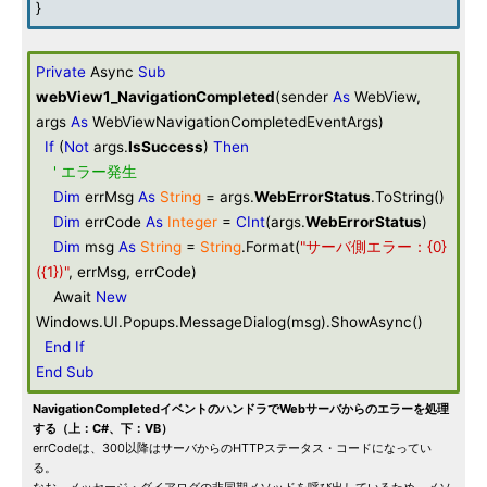
}
Private
Async
Sub
webView1_NavigationCompleted
(sender
As
WebView,
args
As
WebViewNavigationCompletedEventArgs)
If
(
Not
args.
IsSuccess
)
Then
' エラー発生
Dim
errMsg
As
String
= args.
WebErrorStatus
.ToString()
Dim
errCode
As
Integer
=
CInt
(args.
WebErrorStatus
)
Dim
msg
As
String
=
String
.Format(
"サーバ側エラー：{0}
({1})"
, errMsg, errCode)
Await
New
Windows.UI.Popups.MessageDialog(msg).ShowAsync()
End
If
End
Sub
NavigationCompletedイベントのハンドラでWebサーバからのエラーを処理
する（上：C#、下：VB）
errCodeは、300以降はサーバからのHTTPステータス・コードになってい
る。