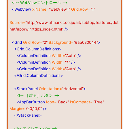
<!-- WebViewコントロール -->
<WebView
x:Name=
"webView1"
Grid.Row=
"1"
Source=
"http://www.atmarkit.co.jp/ait/subtop/features/dot
net/app/winrttips_index.html"
/>
<Grid
Grid.Row=
"2"
Background=
"#aa080044"
>
<Grid.ColumnDefinitions>
<ColumnDefinition
Width=
"Auto"
/>
<ColumnDefinition
Width=
"*"
/>
<ColumnDefinition
Width=
"Auto"
/>
</Grid.ColumnDefinitions>
<StackPanel
Orientation=
"Horizontal"
>
<!-- ［戻る］ボタン -->
<AppBarButton
Icon=
"Back"
IsCompact=
"True"
Margin=
"0,0,10,0"
/>
</StackPanel>
<!-- アドレス・バー -->