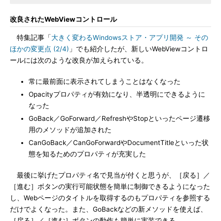
改良されたWebViewコントロール
特集記事「
大きく変わるWindowsストア・アプリ開発 ～ その
ほかの変更点 (2/4)
」でも紹介したが、新しいWebViewコントロ
ールには次のような改良が加えられている。
常に最前面に表示されてしまうことはなくなった
Opacityプロパティが有効になり、半透明にできるように
なった
GoBack／GoForward／RefreshやStopといったページ遷移
用のメソッドが追加された
CanGoBack／CanGoForwardやDocumentTitleといった状
態を知るためのプロパティが充実した
最後に挙げたプロパティ名で見当が付くと思うが、［戻る］／
［進む］ボタンの実行可能状態を簡単に制御できるようになった
し、Webページのタイトルを取得するのもプロパティを参照する
だけでよくなった。また、GoBackなどの新メソッドを使えば、
［戻る］／［進む］ボタンの動作も簡単に実装できる。