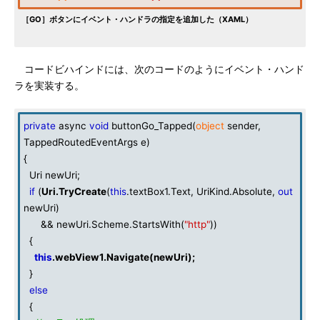
［GO］ボタンにイベント・ハンドラの指定を追加した（XAML）
コードビハインドには、次のコードのようにイベント・ハンド
ラを実装する。
private
async
void
buttonGo_Tapped(
object
sender,
TappedRoutedEventArgs e)
{
Uri newUri;
if
(
Uri
.TryCreate
(
this
.textBox1.Text, UriKind.Absolute,
out
newUri)
&& newUri.Scheme.StartsWith(
"http"
))
{
this
.webView1.Navigate(newUri);
}
else
{