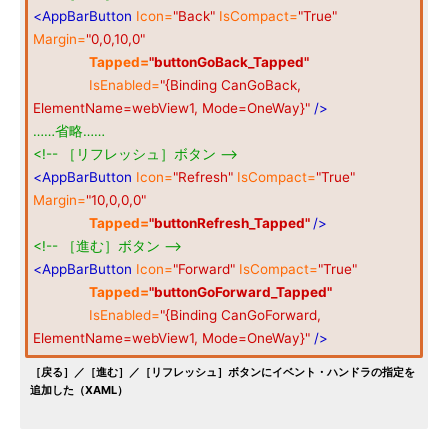
<AppBarButton
Icon=
"Back"
IsCompact=
"True"
Margin=
"0,0,10,0"
Tapped=
"buttonGoBack_Tapped"
IsEnabled=
"{Binding CanGoBack,
ElementName=webView1, Mode=OneWay}"
/>
……省略……
<!-- ［リフレッシュ］ボタン -->
<AppBarButton
Icon=
"Refresh"
IsCompact=
"True"
Margin=
"10,0,0,0"
Tapped=
"buttonRefresh_Tapped"
/>
<!-- ［進む］ボタン -->
<AppBarButton
Icon=
"Forward"
IsCompact=
"True"
Tapped=
"buttonGoForward_Tapped"
IsEnabled=
"{Binding CanGoForward,
ElementName=webView1, Mode=OneWay}"
/>
［戻る］／［進む］／［リフレッシュ］ボタンにイベント・ハンドラの指定を
追加した（XAML）