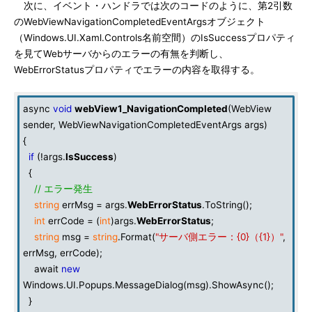
次に、イベント・ハンドラでは次のコードのように、第2引数
のWebViewNavigationCompletedEventArgsオブジェクト
（Windows.UI.Xaml.Controls名前空間）のIsSuccessプロパティ
を見てWebサーバからのエラーの有無を判断し、
WebErrorStatusプロパティでエラーの内容を取得する。
async
void
webView1_NavigationCompleted
(WebView
sender, WebViewNavigationCompletedEventArgs args)
{
if
(!args.
IsSuccess
)
{
// エラー発生
string
errMsg = args.
WebErrorStatus
.ToString();
int
errCode = (
int
)args.
WebErrorStatus
;
string
msg =
string
.Format(
"サーバ側エラー：{0}（{1}）"
,
errMsg, errCode);
await
new
Windows.UI.Popups.MessageDialog(msg).ShowAsync();
}