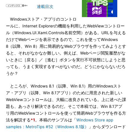
連載目次
Windowsストア・アプリのコントロ
ールに、Internet Explorerの機能を利用したWebViewコントロー
ル（Windows.UI.Xaml.Controls名前空間）がある。URLを与える
だけでWebページを表示できるので、これを使ってWindows
8（以降、Win 8）用に簡易的なWebブラウザを作ってみようとす
ると、それがなかなか難しい。例えば、Webページ閲覧履歴がな
いときに［戻る］／［進む］ボタンを実行不可状態にしようと思
っても、うまく実現するすべがないのだ。どうにかならないだろ
うか？
ところが、Windows 8.1（以降、Win 8.1）用のWindowsスト
ア・アプリ（以降、Win 8.1アプリ）のために用意された新しい
WebViewコントロールは、大幅に改良されている。上に述べた課
題も、あっさり解決できるのだ。そこで本稿では、Win 8.1アプ
リ用のWebViewコントロールを使って簡易Webブラウザを作る方
法を解説する
*1
。本稿のサンプルは「
Windows Store app
samples：MetroTips #52（Windows 8.1版）
」からダウンロード