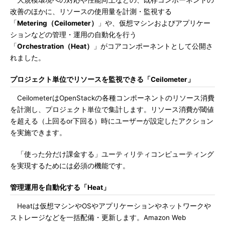
大規模環境への対応や性能向上などの、既存コンポーネントの
改善のほかに、リソースの使用量を計測・監視する
「
Metering（Ceilometer）
」や、仮想マシンおよびアプリケー
ションなどの管理・運用の自動化を行う
「
Orchestration（Heat）
」がコアコンポーネントとして公開さ
れました。
プロジェクト単位でリソースを監視できる「Ceilometer」
CeilometerはOpenStackの各種コンポーネントのリソース消費
を計測し、プロジェクト単位で集計します。リソース消費が閾値
を超える（上回るor下回る）時にユーザーが設定したアクション
を実施できます。
「使った分だけ課金する」ユーティリティコンピューティング
を実現するためには必須の機能です。
管理運用を自動化する「Heat」
Heatは仮想マシンやOSやアプリケーションやネットワークや
ストレージなどを一括配備・更新します。Amazon Web