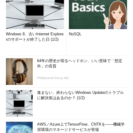
Windows 8、古いInternet Explore
NoSQL
rのサポートが終了した日 (1/2)
64年の歴史が宿るヘッドホン、いい意味で「想定
外」の音質
PR(Marshall Group AB)
進まない、終わらないWindows Updateのトラブル
に解決策はあるのか？ (1/2)
AWS／Azure上でTensorFlow、CNTKを――機械学
習環境のマネージドサービスが登場