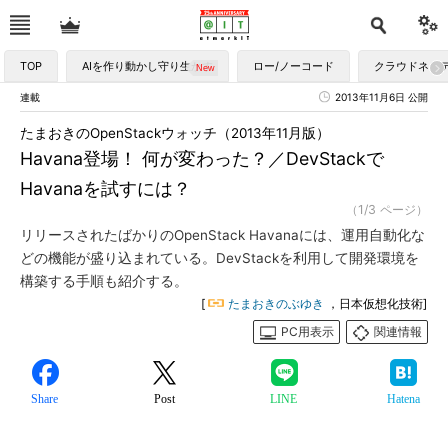
TOP
AIを作り動かし守り生かす
ロー/ノーコード
クラウドネイ
連載
2013年11月6日 公開
たまおきのOpenStackウォッチ（2013年11月版）
Havana登場！ 何が変わった？／DevStackで
Havanaを試すには？
（1/3 ページ）
リリースされたばかりのOpenStack Havanaには、運用自動化な
どの機能が盛り込まれている。DevStackを利用して開発環境を
構築する手順も紹介する。
[
たまおきのぶゆき
，日本仮想化技術]
PC用表示
関連情報
Share
Post
LINE
Hatena