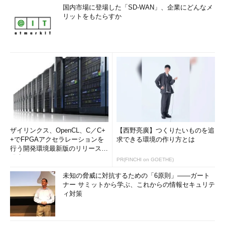
国内市場に登場した「SD-WAN」、企業にどんなメ
リットをもたらすか
ザイリンクス、OpenCL、C／C+
【西野亮廣】つくりたいものを追
+でFPGAアクセラレーションを
求できる環境の作り方とは
行う開発環境最新版のリリースを
発表
PR(FINCHI on GOETHE)
未知の脅威に対抗するための「6原則」――ガート
ナー サミットから学ぶ、これからの情報セキュリテ
ィ対策