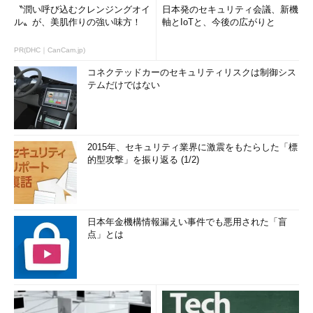
〝潤い呼び込むクレンジングオイ
日本発のセキュリティ会議、新機
ル〟が、美肌作りの強い味方！
軸とIoTと、今後の広がりと
PR(DHC｜CanCam.jp)
コネクテッドカーのセキュリティリスクは制御シス
テムだけではない
2015年、セキュリティ業界に激震をもたらした「標
的型攻撃」を振り返る (1/2)
日本年金機構情報漏えい事件でも悪用された「盲
点」とは