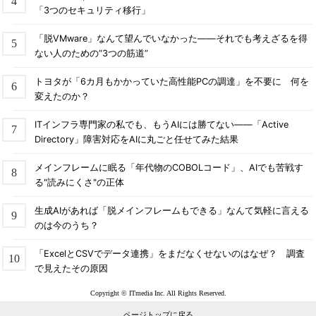
「3つのセキュリティ移行」
「脱VMware」なんて望んでいなかった――それでも考えざるを得
ない人のための“3つの筋道”
トヨタが「6カ月もかかっていた高性能PCの調達」を不要に 何を
変えたのか？
ITインフラ専門家の私でも、もうAIには勝てない――「Active
Directory」障害対応をAIに丸ごと任せてみた結果
メインフレームに眠る「年代物のCOBOLコード」、AIでも苦戦す
る"読みにくさ"の正体
生成AIがあれば「脱メインフレームもできる」なんて気軽に言える
のは今のうち？
「ExcelとCSVでデータ連携」をまだなくせないのはなぜ？ 調査
で見えたその原因
Copyright © ITmedia Inc. All Rights Reserved.
ページトップに戻る