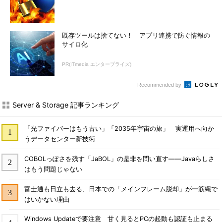
既存ツールは捨てない！ アプリ連携で防ぐ情報の
サイロ化
PR(ITmedia エンタープライズ)
Recommended by
Server & Storage 記事ランキング
「光ファイバーはもう古い」「2035年宇宙の旅」 実運用へ向か
うデータセンター新技術
COBOLっぽさを残す「JaBOL」の是非を問い直す――Javaらしさ
はもう問題じゃない
富士通も日立も去る、日本での「メインフレーム脱却」が一筋縄で
はいかない理由
Windows Updateで要注意 甘く見るとPCの起動も認証も止まる