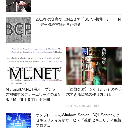
◇
次回は「SAM導入の稟議のポイント」についてお伝えします。
2018年の災害では34.2％で「BCPが機能した」、N
TTデータ経営研究所が調査
著者プロフィール
篠田 仁太郎（しのだ じんたろう）
日本におけるIT資産管理、ソフトウェア資産管理のトップコン
サルタント。（社）ソフトウェア資産管理評価認定協会 代表
理事／情報規格調査会 SC7 WG21（ISO/IEC19770） エキスパ
ート／（財）日本情報経済社会推進協会 IT資産管理評価検討
委員会 委員長
Microsoftが.NET用オープンソー
【西野亮廣】つくりたいものを追
株式会社クロスビート
ス機械学習フレームワークの最新
求できる環境の作り方とは
版「ML.NET 0.11」を公開
一般社団法人 ソフトウェア資産管理評価認定協会（SAMAC）
PR(FINCHI on GOETHE)
オンプレミスのWindows Server／SQL Server向け
一般財団法人 日本情報経済社会推進協会（JIPDEC）
セキュリティ更新サービス「拡張セキュリティ更新
プログ...