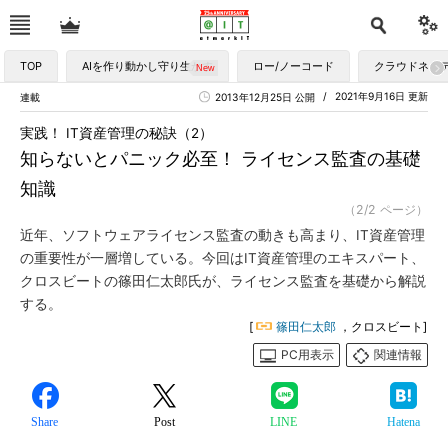
TOP
AIを作り動かし守り生かす
ロー/ノーコード
クラウドネイ
2021年9月16日 更新
連載
2013年12月25日 公開
実践！ IT資産管理の秘訣（2）
知らないとパニック必至！ ライセンス監査の基礎
知識
（2/2 ページ）
近年、ソフトウェアライセンス監査の動きも高まり、IT資産管理
の重要性が一層増している。今回はIT資産管理のエキスパート、
クロスビートの篠田仁太郎氏が、ライセンス監査を基礎から解説
する。
[
篠田仁太郎
，クロスビート]
PC用表示
関連情報
Share
Post
LINE
Hatena