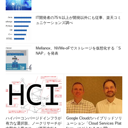
本連載に関するご意見・ご質問を、ぜひ記事下の
Facebookコメントにお寄せください
IT開発者の75％以上が開発以外にも従事、楽天コミ
ュニケーションズ調べ
ご質問・ご意見に対する回答や、記事そのものの訂正も含め
て、この連載の中で取り上げていきたいと思います。
Mellanox、NVMe-oFでストレージを仮想化する「S
NAP」を発表
ハイパーコンバージドインフラが
Google Cloudのハイブリッドソリ
有力な選択肢、ノークリサーチが
ューション「Cloud Services Plat