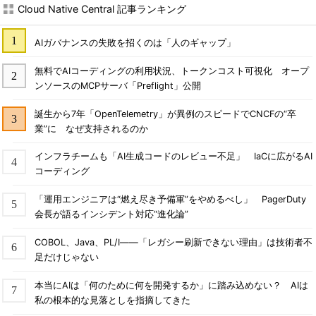
Cloud Native Central 記事ランキング
AIガバナンスの失敗を招くのは「人のギャップ」
無料でAIコーディングの利用状況、トークンコスト可視化 オープ
ンソースのMCPサーバ「Preflight」公開
誕生から7年「OpenTelemetry」が異例のスピードでCNCFの“卒
業”に なぜ支持されるのか
インフラチームも「AI生成コードのレビュー不足」 IaCに広がるAI
コーディング
「運用エンジニアは“燃え尽き予備軍”をやめるべし」 PagerDuty
会長が語るインシデント対応“進化論”
COBOL、Java、PL/I――「レガシー刷新できない理由」は技術者不
足だけじゃない
本当にAIは「何のために何を開発するか」に踏み込めない？ AIは
私の根本的な見落としを指摘してきた