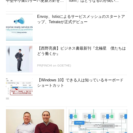
中堅中小業のサーバ更新方針を調
form」はどうなるのか聞い...
査
Envoy、Istioによるサービスメッシュのスタートア
ップ、Tetrateが正式デビュー
【西野亮廣】ビジネス書最新刊『北極星 僕たちは
どう働くか』
PR(FINCHI on GOETHE)
【Windows 10】できる人は知っているキーボード
ショートカット