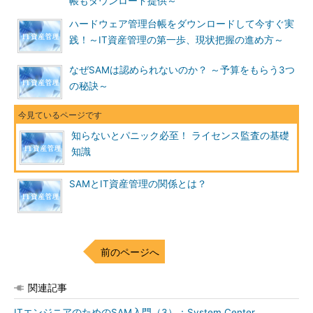
帳もダウンロード提供～
バーよりもむしろデスクトップの仮想化です。データセキュリテ
ィとモバイル環境との併存、およびネット環境の高度化によって
ハードウェア管理台帳をダウンロードして今すぐ実
この分野の仮想化は今後加速していくでしょう。
践！～IT資産管理の第一歩、現状把握の進め方～
デスクトップを仮想化環境で使うということは、当面の間は従
なぜSAMは認められないのか？ ～予算をもらう3つ
来のオンプレミス環境と仮想化環境を併用することになります。
の秘訣～
これは従業員数よりも多いデスクトップ環境の管理工数が単純に
倍になるだけではありません。一般的なインベントリツールの場
合、1台の物理サーバーに複数存在する可能性のある仮想環境ご
知らないとパニック必至！ ライセンス監査の基礎
とに実行する必要があります。その点も考えれば、その管理負
知識
荷・構築負荷は、従来環境のそれとは比べ物にならないほど高い
ものになります。
SAMとIT資産管理の関係とは？
IT資産管理もSAMも、仮想化環境においては管理が高度化して
いきます。ほとんど管理らしい管理をせずに、これにいきなり取
り組むのは至難の業です。管理対象が複雑化・高度化する前に、
前のページへ
現時点の利用状況・保有状況を適切に把握しておくことが重要で
す。
関連記事
IT資産の運用保守をアウトソースしていても「大丈夫」とは
ITエンジニアのためのSAM入門（3）：System Center