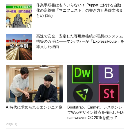
作業手順書はもういらない！ Puppetにおける自動
化の定義書「マニフェスト」の書き方と基礎文法ま
とめ (1/5)
高速で安全、安定した専用線接続が理想のシステム
構築のカギに――マンパワーが「ExpressRoute」を
導入した理由
AI時代に求められるエンジニア像
Bootstrap、Emmet、レスポンシ
ブWebデザイン対応を強化したDr
eamweaver CC 2015を使って
み...
PR(＠IT)