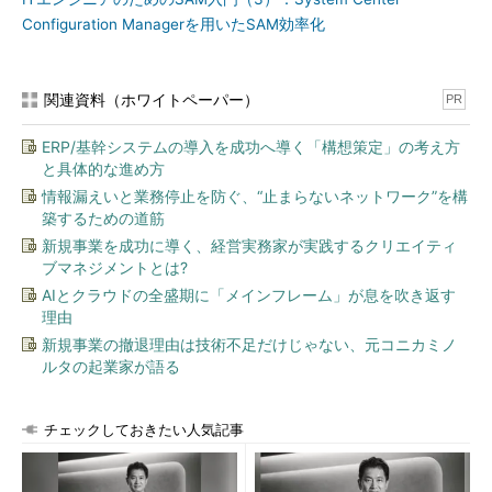
いえない
Configuration Managerを用いたSAM効率化
それでもなお、「いや、ウチはPCやサーバーの管理・保守に
ついては、全て業者に任せているから大丈夫」という人がいます
関連資料（ホワイトペーパー）
PR
が、こういう人も要注意です。
ERP/基幹システムの導入を成功へ導く「構想策定」の考え方
まず、ソフトウェアメーカーが自ら保守を請け負っていること
と具体的な進め方
もありますが、保守を行っているのがそのソフトウェアメーカー
情報漏えいと業務停止を防ぐ、“止まらないネットワーク”を構
自身か否かに関わらず、監査は実施されます。そのソフトウェア
築するための道筋
メーカー自身が管理していても、不足が指摘されるケースもあり
新規事業を成功に導く、経営実務家が実践するクリエイティ
ます。
ブマネジメントとは?
AIとクラウドの全盛期に「メインフレーム」が息を吹き返す
PCの通常のインストール／アンインストールも含めて、導入
理由
時のキッティングから外部にアウトソースしている組織も少なく
新規事業の撤退理由は技術不足だけじゃない、元コニカミノ
ありませんが、その際に、例えば「Standardエディション」を
ルタの起業家が語る
インストールするところを「Professionalエディション」をイン
ストールしてしまったり、本来全てにインストールすべきではな
チェックしておきたい人気記事
いソフトウェアを誤ってマスターDVDに焼いてしまい、全ての
PCに展開してしまったりしているケースがあります。