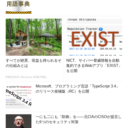
図2 監査の報告ポイント
監査請求があった場合には、
すべてが絶景、収益も得られるそ
NICT、サイバー脅威情報を自動
簡単に無視しないこと
の仕組みとは
集約できるWebアプリ「EXIST」
言われるがままに全てを受け入れるのではく、言うべきこ
を公開
とを言い、受け入れるべきところは受け入れること
PR(COCO VILLA on GOETHE)
Microsoft、プログラミング言語「TypeScript 3.4」
以上2点に留意しておくことが大切です。しかしながら監査は
のリリース候補版（RC）を公開
税務調査と似ており相手の知識量との圧倒的な差が適切な対応を
難しくさせることも多いものです。適切に対応し、過不足を正確
に調整するためには、自らがそういった知識を十分に身に付ける
か、あるいは、専門家のアドバイスを受けることを検討すること
一にも二にも「防御」を――元CIAのCISOが提言し
をお勧めします。
た6つのセキュリティ対策