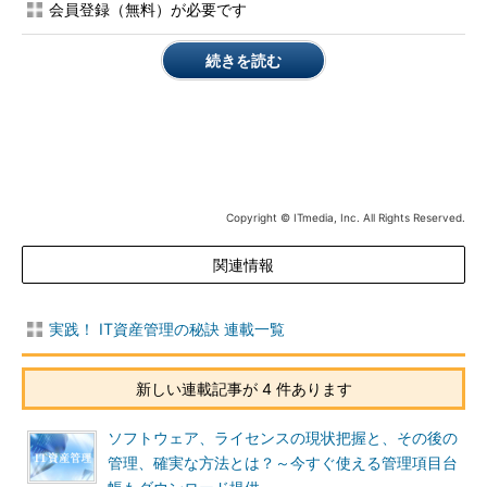
メーカーが力を入れてきている分野であり、今後、その監査請求
会員登録（無料）が必要です
を受ける企業・組織は間違いなく増えてくるでしょう。
続きを読む
サーバー監査のポイントは、CPUやHot Stand by、Cold
Stand byの取り扱い、および仮想化です。サーバーについては
「専門知識を持った担当者が管理しているから、問題が発生しに
くい」と考えている企業・組織が多いのですが、最近はハードウ
ェアよりもライセンスの方が高価なことも多いため、ライセンス
は古いままでCPUの高性能化などを行ったり、サーバーの効率的
Copyright © ITmedia, Inc. All Rights Reserved.
な利用を促進するためにサーバーを仮想化したりするケースが増
えています。
関連情報
サーバーで多い問題は、こういった高機能化や仮想化によっ
て、意図せずしてライセンス違反を犯してしまうというケースで
実践！ IT資産管理の秘訣 連載一覧
す。ただし、これについてはサーバー環境の変化を適切に把握
し、記録しておくプロセスを持つことで簡単に防ぐことができる
新しい連載記事が 4 件あります
ようになります（この点については、本連載で執筆予定の「SAM
の構築プロセス」の回で詳しくお伝えします）。
ソフトウェア、ライセンスの現状把握と、その後の
管理、確実な方法とは？～今すぐ使える管理項目台
今後、さらに大きな問題になると筆者が考えているのは、サー