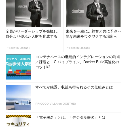
また、見積書に記載されていたライセンスが実際には納品され
ていなかったり、PCと一緒にリースした媒体の保管をリース会
社に委託しておいたところ、一部を残して廃棄されていたりした
ケースもあります。
全員がリーダーシップを発揮し、
未来を一緒に…顧客と共に予測不
こうしたことは、導入や運用保守を担うアウトソース先の企業
自分より優れた人財を育成する
能な未来をワクワクする場所へ
規模によって変わるものではありません。請負契約上では、最終
的にアウトソーシング先に責任を転嫁することは可能かもしれま
PR(dentsu Japan)
PR(dentsu Japan)
せんが、著作権者から見れば、一義的にはソフトウェアの利用者
コンテナベースの継続的インテグレーションの利点
がその契約相手であり、その立場を移転することはできません。
／課題と、CIパイプライン、Docker Build高速化の
コツ (1/2...
管理をアウトソースしていたとしても、そのアウトソーシング先
の作業の方法・結果も含め、適切に検証をする仕組みを持つこと
が大切だということです。
すべてが絶景、収益も得られるその仕組みとは
まとめ
以上、監査の内容と注意点についてお伝えしてきましたが、最
PR(COCO VILLA on GOETHE)
後に、監査の報告ポイントをまとめておきます。
「電子署名」とは、「デジタル署名」とは