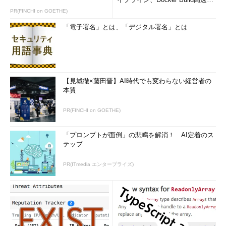
のコツ (1/2...
PR(FINCHI on GOETHE)
「電子署名」とは、「デジタル署名」とは
【見城徹×藤田晋】AI時代でも変わらない経営者の
本質
PR(FINCHI on GOETHE)
「プロンプトが面倒」の悲鳴を解消！ AI定着のス
テップ
PR(ITmedia エンタープライズ)