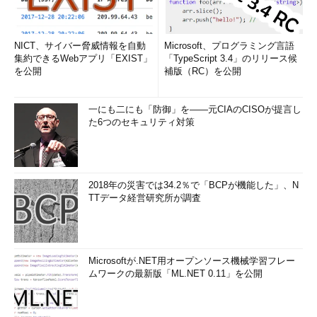
NICT、サイバー脅威情報を自動
Microsoft、プログラミング言語
集約できるWebアプリ「EXIST」
「TypeScript 3.4」のリリース候
を公開
補版（RC）を公開
一にも二にも「防御」を――元CIAのCISOが提言し
た6つのセキュリティ対策
2018年の災害では34.2％で「BCPが機能した」、N
TTデータ経営研究所が調査
Microsoftが.NET用オープンソース機械学習フレー
ムワークの最新版「ML.NET 0.11」を公開