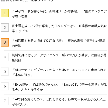
「AIがコードを書く時代、新職種FDEが需要増」 7割のエンジニア
が思う理由
富士通を抜いて2位に躍進したITベンダーは？ IT業界の就職人気企
業トップ20
「AI活用する新人増えてOJT負担増」 複数の調査で露呈した現場
の苦悩
無料で身に付くデータサイエンス 延べ23万人が受講、総務省が募
集開始
「AIコーディングブーム」が去ったUSで、エンジニアに求められる
「本体の強さ」
「Excel好き」では進化できない、「Excel/CSVでデータ連携」が残
る今、AIをどう使うか
「AIで何を変えたの？」と問われる今、転職で年収が上がる人／上
がらない人