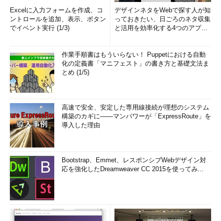
Excelに入力フォームを作成、コ
デザインネタをWebで探す人が知
ントロールを追加、表示、ボタン
っておきたい、日ごろのネタ収集
でイベント実行 (1/3)
と活用を効率化する4つのアプリ
(1/3)
作業手順書はもういらない！ Puppetにおける自動
化の定義書「マニフェスト」の書き方と基礎文法ま
とめ (1/5)
高速で安全、安定した専用線接続が理想のシステム
構築のカギに――マンパワーが「ExpressRoute」を
導入した理由
Bootstrap、Emmet、レスポンシブWebデザイン対
応を強化したDreamweaver CC 2015を使ってみ...