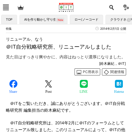
TOP
AIを作り動かし守り生かす
ロー/ノーコード
クラウドネイ
特集
2014年2月1日 公開
リニューアル、なう
＠IT自分戦略研究所、リニューアルしました
見た目はすっきり爽やかに、内容はねっとり濃厚になりました。
[鈴木麻紀，＠IT]
PC用表示
関連情報
Share
Post
LINE
Hatena
＠ITをご覧いただき、誠にありがとうございます。＠IT自分戦
略研究所 編集担当の鈴木麻紀です。
＠IT自分戦略研究所は、2014年2月に＠ITのフォーラムとして
リニューアル致しました。このリニューアルによって、＠ITの他