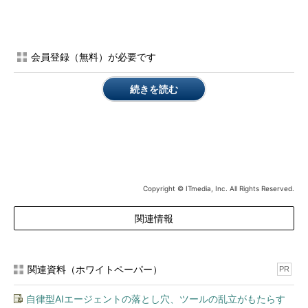
自分戦略の根幹となる「自律的な人生設計」の参考となるコン
テンツをお届けするコーナーです。Engine Yard社長、Tim
Romero（ティム・ロメロ）さん執筆の
プログラマ社長コラム
「エンジニア、起業のススメ」
、プロ野球選手 松井稼頭央さん
会員登録（無料）が必要です
など、苦難を乗り越えてチャンスをつかんだ方々へのインタビュ
ー、「
転機をチャンスに変えた瞬間
」などの連載記事を掲載して
続きを読む
います。
キャリア実現研究室
現在所属する組織内の昇進だけではなく、転職、起業、独立、
さまざまな可能性を視野に入れた、キャリアアップを支援するコ
ーナーです。ヘッドハンター歴20年、多くの“大物”の転職を支援
Copyright © ITmedia, Inc. All Rights Reserved.
してきたベテランハンターによる
ヘッドハンター丸山の「いつ
関連情報
か、あなたに逢いにいく」
などが連載中です。2月4日からは、
独立開業を目指す方へのTips連載を開始します。
スキル創造研究室
関連資料（ホワイトペーパー）
PR
テクノロジスキルのみならず、会計、語学など、これからのIT
自律型AIエージェントの落とし穴、ツールの乱立がもたらす