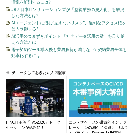
エキスパートに必要なスキルに関連する情報をお届けするコーナ
混乱を解消するには?
ーです。かわいいイラストで会計用語を学べる「
お茶でも飲みな
JR西日本ITソリューションズが「監視業務の属人化」を解消
がら会計入門
」や、「It's in the specifications.＝これは仕様で
した方法とは?
す」などの超実用的な英語フレーズを紹介する「
ITエンジニアの
AIエージェントに潜む“見えないリスク”、過剰なアクセス権を
ための業務でサクッと使える英語Tips
」などが、連載中です。
どう制御する?
AI活用のつまずきポイント 「社内データ活用の壁」を乗り越
える方法とは
＠IT自分戦略研究所は、ほぼ毎日新着記事をお届けします。新
電子契約ツール導入後も業務負荷が減らない? 契約業務全体を
着情報は
Facebookページ
や
公式Twitter
でもお知らせしておりま
効率化するには
すので、こちらもチェックしてください。
トップページやデザインも一新し、今後もITエキスパートの成
チェックしておきたい人気記事
長を支援する記事を提供して参ります。引き続き＠IT自分戦略研
究所をよろしくお願いいたします。
FINCHI主催「IVS2026」トーク
コンテナベースの継続的インテグ
セッションが話題に！
レーションの利点／課題と、CIパ
イプライン、Docker Build高速化