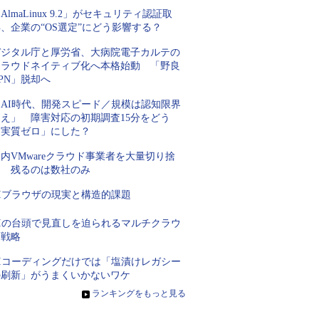
AlmaLinux 9.2」がセキュリティ認証取
、企業の“OS選定”にどう影響する？
デジタル庁と厚労省、大病院電子カルテの
クラウドネイティブ化へ本格始動 「野良
PN」脱却へ
「AI時代、開発スピード／規模は認知限界
超え」 障害対応の初期調査15分をどう
「実質ゼロ」にした？
内VMwareクラウド事業者を大量切り捨
て 残るのは数社のみ
AIブラウザの現実と構造的課題
AIの台頭で見直しを迫られるマルチクラウ
ド戦略
AIコーディングだけでは「塩漬けレガシー
の刷新」がうまくいかないワケ
»
ランキングをもっと見る