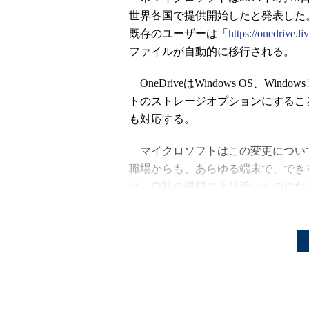
世界各国で提供開始したと発表した。こ
既存のユーザーは「
https://onedrive.li
ファイルが自動的に移行される。
OneDriveはWindows OS、Wind
トのストレージオプションにすることも可
も対応する。
マイクロソフトはこの変更について
職場からも、あらゆる端末で、でき
は、自社の構想により近いものにな
ただ、今回の名称変更の背景にはSky
所から名称変更を命じられ、両社の
新機能として、Androidでカメ
が写真と同じくらい簡単に再生でき