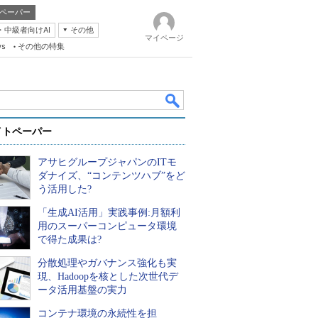
ペーパー
・中級者向けAI
その他
マイページ
ws
その他の特集
イトペーパー
アサヒグループジャパンのITモ
ダナイズ、“コンテンツハブ”をど
う活用した?
「生成AI活用」実践事例:月額利
k
用のスーパーコンピュータ環境
で得た成果は?
分散処理やガバナンス強化も実
現、Hadoopを核とした次世代デ
ータ活用基盤の実力
コンテナ環境の永続性を担