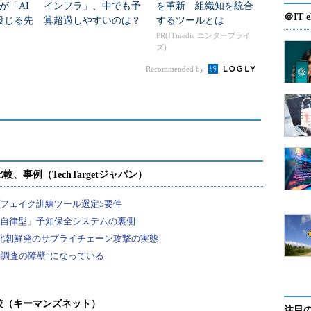
が「AI
インフラ」、中でも予
を革新 組織知を統合
＠IT e
投じる先
算超過しやすいのは？
するツールとは
医療機関調査
PR(ITmedia エンタープライ
ズ)
Recommended by
較（キーマンズネット）
注目