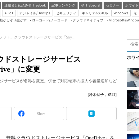
連載まとめ読み＠IT eBook
記事ランキング
＠IT Special
セミナー
ホワイト
AI IoT
アジャイル/DevOps
セキュリティ
キャリア&スキル
Windows
初
り動かし守り生かす
ローコード/ノーコード
クラウドネイティブ
Microsoft&Windo
Server & Storage
HTML5 + UX
ソフト、クラウドストレージサービス「Sky...
Smart & Social
Coding Edge
ウドストレージサービス
ホワ
Java Agile
rive」に変更
Database Expert
ジサービスが名称を変更。併せて対応端末の拡大や容量追加など
Linux ＆ OSS
Master of IP Networ
[鈴木聖子，
＠IT
]
Security & Trust
Share
Test & Tools
Insider.NET
ブログ
、無料クラウドストレージサービス「OneDrive」を