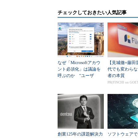
無料提供するストレージはこれまで
は、紹介者がOneDriveの招待を受
チェックしておきたい人気記事
する。カメラバックアップ機能を利
したいユーザーのために有料プラン
OfficeではOneDriveがデフォ
すれば、Word、Excel、PowerP
なぜ「Microsoftアカウ
【見城徹×藤田
法人向けの「OneDrive for B
ント必須化」は議論を
代でも変わらな
ンプライアンス、管理コントロール機
呼ぶのか “ユーザ
者の本質
開く「SharePoint Conference 
ー”の歴史とWindowsの
PR(FINCHI on GOE
本音
創業125年の課題解決力
ソフトウェアでも