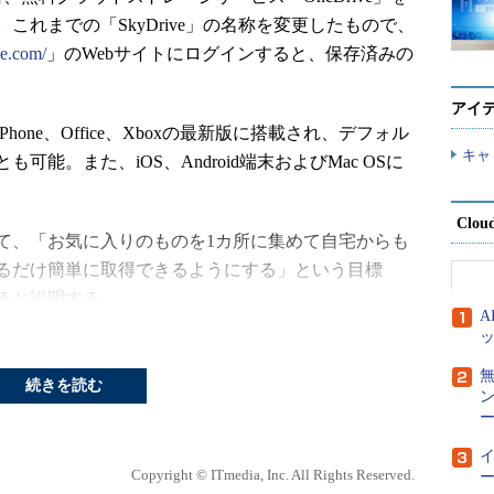
れまでの「SkyDrive」の名称を変更したもので、
ve.com/
」のWebサイトにログインすると、保存済みの
アイ
ows Phone、Office、Xboxの最新版に搭載され、デフォル
キャ
能。また、iOS、Android端末およびMac OSに
Clou
、「お気に入りのものを1カ所に集めて自宅からも
るだけ簡単に取得できるようにする」という目標
ると説明する。
Driveの商標を巡るBSkyBとの争いで、英国の裁判
間で和解が成立した経緯があるようだ。
続きを読む
ー
ラの自動バックアップが取れるようになった他、ビデオ
るようになったとしている。
Copyright © ITmedia, Inc. All Rights Reserved.
ー