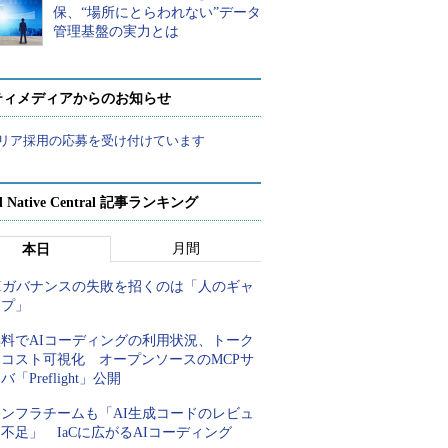
保、“場所にとらわれない”データ
管理基盤の実力とは
ティメディアからのお知らせ
リア採用の応募を受け付けています
d Native Central 記事ランキング
月間
本日
AIガバナンスの失敗を招くのは「人のギャ
ップ」
無料でAIコーディングの利用状況、トーク
ンコスト可視化 オープンソースのMCPサ
バ「Preflight」公開
インフラチームも「AI生成コードのレビュ
不足」 IaCに広がるAIコーディング