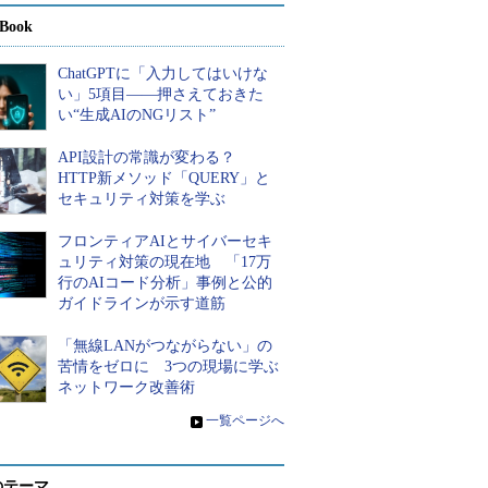
Book
ChatGPTに「入力してはいけな
い」5項目――押さえておきた
い“生成AIのNGリスト”
API設計の常識が変わる？
HTTP新メソッド「QUERY」と
セキュリティ対策を学ぶ
フロンティアAIとサイバーセキ
ュリティ対策の現在地 「17万
行のAIコード分析」事例と公的
ガイドラインが示す道筋
「無線LANがつながらない」の
苦情をゼロに 3つの現場に学ぶ
ネットワーク改善術
»
一覧ページへ
のテーマ