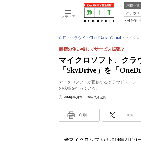
連載一覧
クラウド
メディア
AIを作
＠IT
クラウド
Cloud Native Central
マイクロ
商標の争い転じてサービス拡張？
マイクロソフト、クラ
「SkyDrive」を「OneD
マイクロソフトが提供するクラウドストレー
の拡張を行っている。
2014年02月20日 16時02分 公開
印刷
見る
米マイクロソフトは2014年2月19日