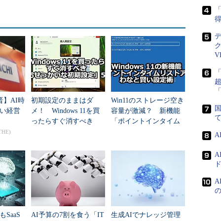
の7Gバイトに加え、友人を紹介したユーザーに
「
け入れるごとに最大5Gバイト（計500Gバイト）を提供
得
用すればさらに3Gバイト増える。さらに容量を増や
も用意する。
V
ルトの保存場所となり、無料オンライン版のOfficeを利用
ointの文書をリアルタイムで共同編集できる。
晋】AI時
初期設定のままはダ
Win11のストレージ空き
usiness」には、エンタープライズ級のコンテンツ管理やコ
国
い経営
メ！ Windows 11を買
容量が激減？ 新機能
能を提供する。詳細は2014年3月に米ラスベガスで
ったらすぐ消すべき
「ポイントインタイム
2014」で発表予定だという。
「おせっかいな初期設
リストア」のわなと賢
THE)
定」5選
い設定術
SaaS
AI予算の7割を食う「IT
生成AIでナレッジ管理