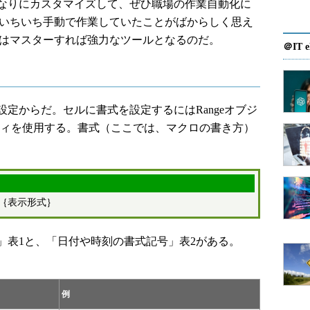
なりにカスタマイズして、ぜひ職場の作業自動化に
、いちいち手動で作業していたことがばからしく思え
Aはマスターすれば強力なツールとなるのだ。
＠IT e
定からだ。セルに書式を設定するにはRangeオブジ
alプロパティを使用する。書式（ここでは、マクロの書き方）
al=｛表示形式｝
表1と、「日付や時刻の書式記号」表2がある。
例