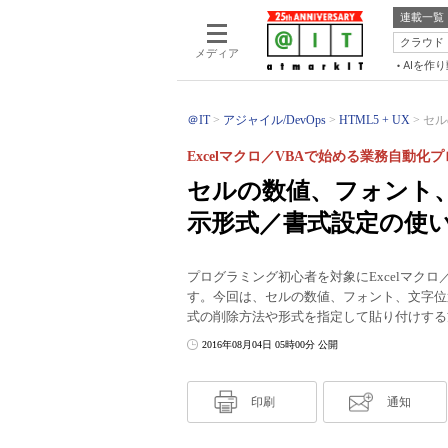
連載一覧
クラウド
メディア
AIを作
＠IT
アジャイル/DevOps
HTML5 + UX
セル
Excelマクロ／VBAで始める業務自動化
セルの数値、フォント
示形式／書式設定の使
プログラミング初心者を対象にExcelマク
す。今回は、セルの数値、フォント、文字位
式の削除方法や形式を指定して貼り付けする方法も解
2016年08月04日 05時00分 公開
印刷
通知