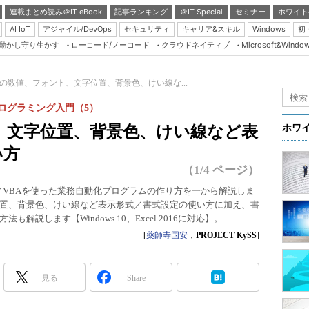
連載まとめ読み＠IT eBook
記事ランキング
＠IT Special
セミナー
ホワイト
AI IoT
アジャイル/DevOps
セキュリティ
キャリア&スキル
Windows
初
り動かし守り生かす
ローコード/ノーコード
クラウドネイティブ
Microsoft&Windo
Server & Storage
HTML5 + UX
の数値、フォント、文字位置、背景色、けい線な...
Smart & Social
プログラミング入門（5）
Coding Edge
、文字位置、背景色、けい線など表
ホワ
Java Agile
い方
Database Expert
（1/4 ページ）
Linux ＆ OSS
ロ／VBAを使った業務自動化プログラムの作り方を一から解説しま
置、背景色、けい線など表示形式／書式設定の使い方に加え、書
Master of IP Networ
説します【Windows 10、Excel 2016に対応】。
Security & Trust
[
薬師寺国安
，
PROJECT KySS
]
Test & Tools
Insider.NET
見る
Share
ブログ