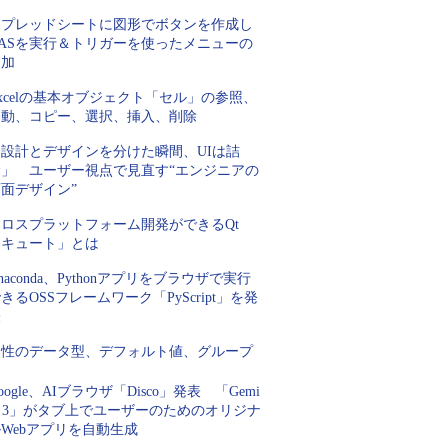
スプレッドシートに図形でボタンを作成し
GASを実行＆トリガーを使ったメニューの
追加
xcelの基本オブジェクト「セル」の参照、
移動、コピー、選択、挿入、削除
「設計とデザインを分けた瞬間、UIは詰
む」 ユーザー視点で見直す“エンジニアの
面デザイン”
クロスプラットフォーム開発ができるQt
「キュート」とは
naconda、Pythonアプリをブラウザで実行
きるOSSフレームワーク「PyScript」を発
表
属性のデータ型、デフォルト値、グループ
oogle、AIブラウザ「Disco」発表 「Gemi
i 3」がタブ上でユーザーのためのオリジナ
Webアプリを自動生成