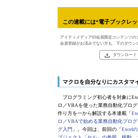
この連載には“電子ブックレッ
アイティメディアID会員限定コンテンツの
会員登録がお済みでない方も、下のダウン
ダウンロード
マクロを自分なりにカスタマ
プログラミング初心者を対象にExc
ロ／VBAを使った業務自動化プログ
作り方を一から解説する本連載「
Ex
ロ／VBAで始める業務自動化プログ
グ入門
」。今回は、前回の「
Exce
ブジェクト「セル」の参照、移動、