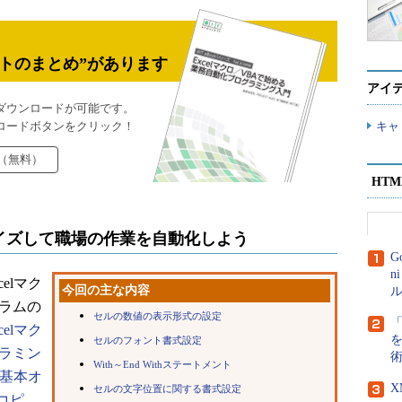
トのまとめ”があります
アイ
ダウンロードが可能です。
ロードボタンをクリック！
キャ
（無料）
HT
イズして職場の作業を自動化しよう
G
n
elマク
今回の主な内容
ル
ラムの
セルの数値の表示形式の設定
celマク
セルのフォント書式設定
ラミン
With～End Withステートメント
lの基本オ
セルの文字位置に関する書式設定
コピ