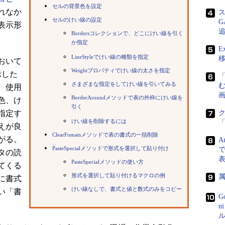
セルの背景色を設定
れなか
セルのけい線の設定
表示形
Bordersコレクションで、どこにけい線を引く
か指定
E
LineStyleでけい線の種類を指定
おいて
Weightプロパティでけい線の太さを指定
示した
さまざまな指定をしてけい線を引いてみる
、使用
画
BorderAroundメソッドで表の外枠にけい線を
色、け
引く
指定す
けい線を削除するには
えが良
ClearFomatsメソッドで表の書式の一括削除
がる。
A
PasteSpecialメソッドで形式を選択して貼り付け
で
タの読
PasteSpecialメソッドの使い方
てくる
形式を選択して貼り付けるマクロの例
に書式
けい線なしで、書式と値と数式のみをコピー
い「書
G
n
ル