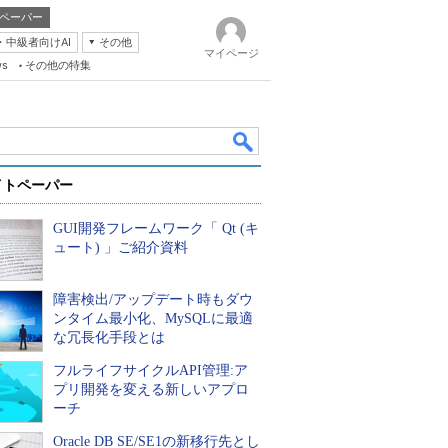
ペーパー
・中級者向けAI
その他
マイページ
ws
その他の特集
イトペーパー
GUI開発フレームワーク「 Qt (キ
ュート) 」ご紹介資料
障害検出/アップデート時もダウ
k
ンタイム最小化、MySQLに最適
な冗長化手段とは
フルライフサイクルAPI管理:ア
プリ開発を変える新しいアプロ
ーチ
Oracle DB SE/SE1の新移行先とし