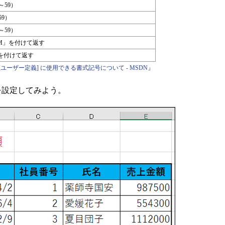
～59）
59）
～59）
M」を付けて返す
を付けて返す
 [ユーザー定義] に使用できる書式記号について - MSDN
」
を設定してみよう。