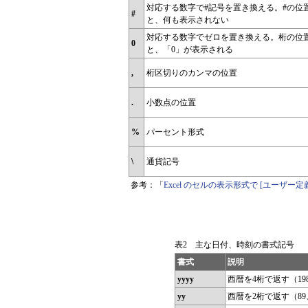
対応する数字で#記号を置き換える。#の位
#
と、何も表示されない
対応する数字でゼロを置き換える。桁の位
0
と、「0」が表示される
,
桁区切りのカンマの位置
.
小数点の位置
%
パーセント形式
\
通貨記号
参考：「
Excel のセルの表示形式で [ユーザー定
表2 主な日付、時刻の書式記号
書式
説明
yyyy
西暦を4桁で返す（198
yy
西暦を2桁で返す（89