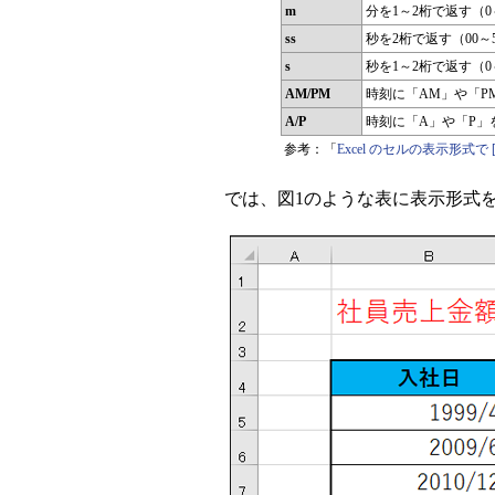
m
分を1～2桁で返す（0
ss
秒を2桁で返す（00～
s
秒を1～2桁で返す（0
AM/PM
時刻に「AM」や「P
A/P
時刻に「A」や「P」
参考：「
Excel のセルの表示形式で
では、図1のような表に表示形式