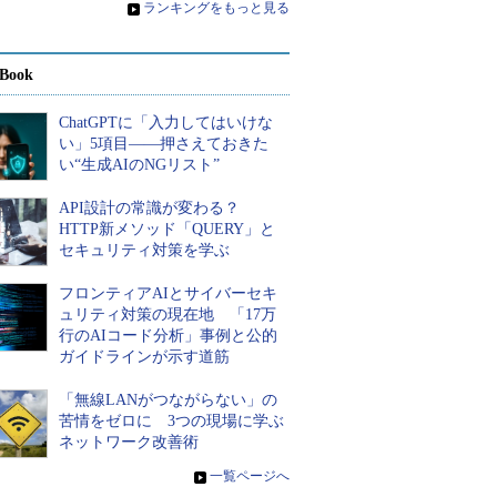
»
ランキングをもっと見る
Book
ChatGPTに「入力してはいけな
い」5項目――押さえておきた
い“生成AIのNGリスト”
API設計の常識が変わる？
HTTP新メソッド「QUERY」と
セキュリティ対策を学ぶ
フロンティアAIとサイバーセキ
ュリティ対策の現在地 「17万
行のAIコード分析」事例と公的
ガイドラインが示す道筋
「無線LANがつながらない」の
苦情をゼロに 3つの現場に学ぶ
ネットワーク改善術
»
一覧ページへ