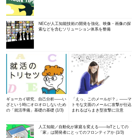
NECが人工知能技術の開発を強化、映像・画像の探
索などを含むソリューション体系を整備
ギョーカイ研究、自己分析――い
「えっ、このメールが？」――マ
ざという時にオロオロしないため
トモな文面のメールに攻撃が仕込
の「就活準備」基礎の基礎 (1/3)
まれるばらまき型攻撃に注意
人工知能／自動化が家庭を変える――IoTとしての
「家」は開発者にとってのフロンティアか (1/3)