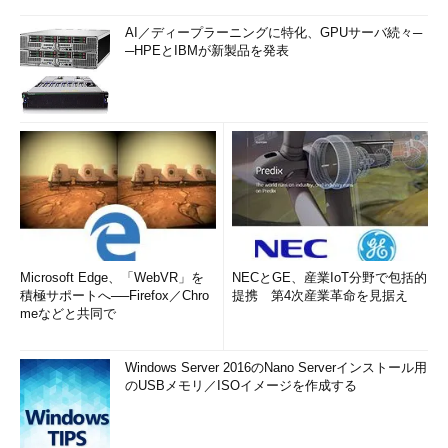
AI／ディープラーニングに特化、GPUサーバ続々─
─HPEとIBMが新製品を発表
Microsoft Edge、「WebVR」を
NECとGE、産業IoT分野で包括的
積極サポートへ──Firefox／Chro
提携 第4次産業革命を見据え
meなどと共同で
Windows Server 2016のNano Serverインストール用
のUSBメモリ／ISOイメージを作成する