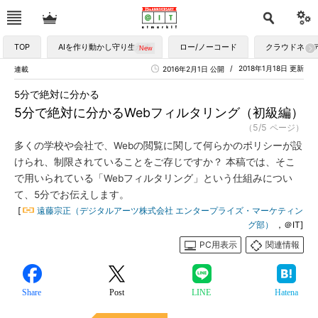
TOP
AIを作り動かし守り生かす
ロー/ノーコード
クラウドネイ
2018年1月18日 更新
連載
2016年2月1日 公開
5分で絶対に分かる
5分で絶対に分かるWebフィルタリング（初級編）
（5/5 ページ）
多くの学校や会社で、Webの閲覧に関して何らかのポリシーが設
けられ、制限されていることをご存じですか？ 本稿では、そこ
で用いられている「Webフィルタリング」という仕組みについ
て、5分でお伝えします。
[
遠藤宗正（デジタルアーツ株式会社 エンタープライズ・マーケティン
グ部）
，＠IT]
PC用表示
関連情報
Share
Post
LINE
Hatena