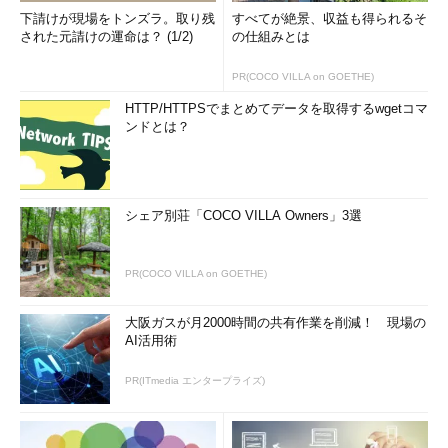
下請けが現場をトンズラ。取り残
すべてが絶景、収益も得られるそ
された元請けの運命は？ (1/2)
の仕組みとは
PR(COCO VILLA on GOETHE)
HTTP/HTTPSでまとめてデータを取得するwgetコマ
ンドとは？
シェア別荘「COCO VILLA Owners」3選
PR(COCO VILLA on GOETHE)
大阪ガスが月2000時間の共有作業を削減！ 現場の
AI活用術
PR(ITmedia エンタープライズ)