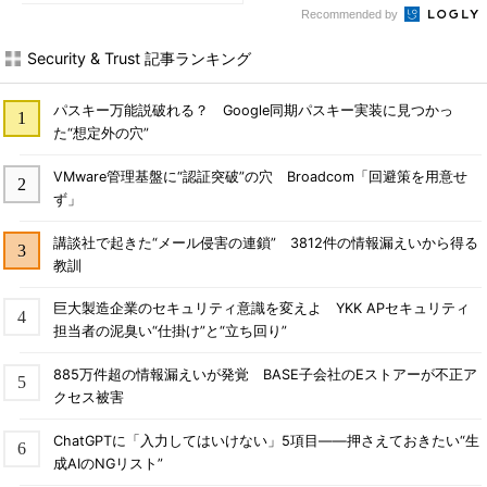
Recommended by
Security & Trust 記事ランキング
パスキー万能説破れる？ Google同期パスキー実装に見つかっ
た“想定外の穴”
VMware管理基盤に“認証突破”の穴 Broadcom「回避策を用意せ
ず」
講談社で起きた“メール侵害の連鎖” 3812件の情報漏えいから得る
教訓
巨大製造企業のセキュリティ意識を変えよ YKK APセキュリティ
担当者の泥臭い“仕掛け”と“立ち回り”
885万件超の情報漏えいが発覚 BASE子会社のEストアーが不正ア
クセス被害
ChatGPTに「入力してはいけない」5項目――押さえておきたい“生
成AIのNGリスト”