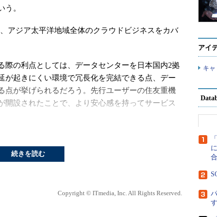
いう。
を、アジア太平洋地域全体のクラウドビジネスをカバ
アイ
際の利点としては、データセンターを日本国内2拠
キャ
延が起きにくい環境で冗長化を完結できる点、デー
る点が挙げられるだろう。先行ユーザーの住友重機
Dat
が開設されたことで、より安心感を持ってサービス
。
での提供など、比較的ライトユーザー向けにSaaS的な展
に
連記事
）、大規模なインフラ環境に対しては自社デ
続きを読む
。また、業務アプリケーション群は、随時、HANA
S
。現在、SAP HANA Enterprise Cloudは、
Business SuiteやSAP NetWeaver Business
Copyright © ITmedia, Inc. All Rights Reserved.
連記事
）。