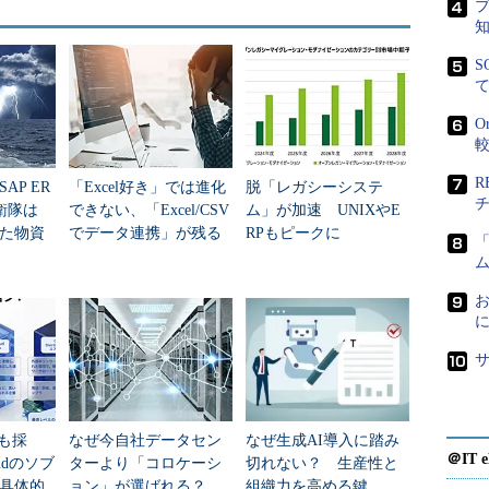
、日本国内での大規模導入支援を推進。今後は、パ
ウハウ、移行プロセスの情報公開を通じて、パートナ
S
 Enterprise Cloudサービスを提供する形態も支援
O
AP ER
「Excel好き」では進化
脱「レガシーシステ
衛隊は
できない、「Excel/CSV
ム」が加速 UNIXやE
た物資
でデータ連携」が残る
RPもピークに
元管理
今、AIをどう使うか
ム
お
でも採
なぜ今自社データセン
なぜ生成AI導入に踏み
＠IT e
oudのソブ
ターより「コロケーシ
切れない？ 生産性と
具体的
ョン」が選ばれる？
組織力を高める鍵