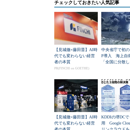
チェックしておきたい人気記事
SAPはこれらの取り組みと同時に
ートナー企業へのDC構築・運用ノ
ー企業のデータセンターからSAP HANA
していくとしている。
【見城徹×藤田晋】AI時
中央省庁で初のS
代でも変わらない経営
P導入 海上自
者の本質
「全国に分散し
情報」をどう一
PR(FINCHI on GOETHE)
した？
【見城徹×藤田晋】AI時
KDDIの堺DC
代でも変わらない経営
用 Google Cl
者の本質
リンクラウドを