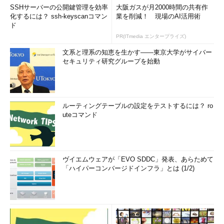
SSHサーバーの公開鍵管理を効率
大阪ガスが月2000時間の共有作
化するには？ ssh-keyscanコマン
業を削減！ 現場のAI活用術
ド
PR(ITmedia エンタープライズ)
文系と理系の知恵を生かす――東京大学がサイバー
セキュリティ研究グループを始動
ルーティングテーブルの設定をテストするには？ ro
uteコマンド
ヴイエムウェアが「EVO SDDC」発表、あらためて
「ハイパーコンバージドインフラ」とは (1/2)