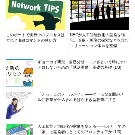
このポートで実行中のプロセスは
NECが人工知能技術の開発を強
どれ？ lsofコマンドの使い方
化、映像・画像の探索などを含む
ソリューション体系を整備
ギョーカイ研究、自己分析――いざという時にオロ
オロしないための「就活準備」基礎の基礎 (1/3)
「えっ、このメールが？」――マトモな文面のメー
ルに攻撃が仕込まれるばらまき型攻撃に注意
人工知能／自動化が家庭を変える――IoTとしての
「家」は開発者にとってのフロンティアか (1/3)