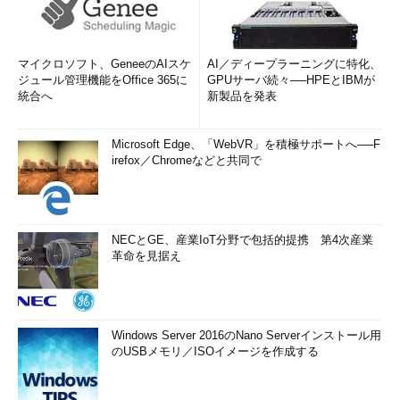
マイクロソフト、GeneeのAIスケ
AI／ディープラーニングに特化、
ジュール管理機能をOffice 365に
GPUサーバ続々──HPEとIBMが
統合へ
新製品を発表
Microsoft Edge、「WebVR」を積極サポートへ──F
irefox／Chromeなどと共同で
NECとGE、産業IoT分野で包括的提携 第4次産業
革命を見据え
Windows Server 2016のNano Serverインストール用
のUSBメモリ／ISOイメージを作成する