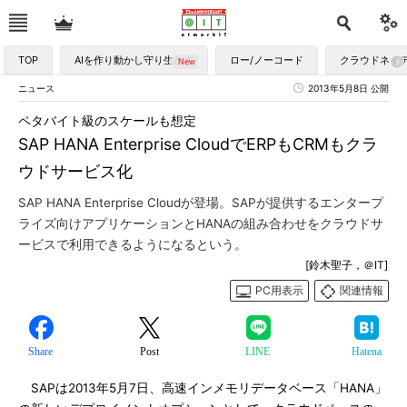
TOP
AIを作り動かし守り生かす
ロー/ノーコード
クラウドネイ
ニュース
2013年5月8日 公開
ペタバイト級のスケールも想定
SAP HANA Enterprise CloudでERPもCRMもクラ
ウドサービス化
SAP HANA Enterprise Cloudが登場。SAPが提供するエンタープ
ライズ向けアプリケーションとHANAの組み合わせをクラウドサ
ービスで利用できるようになるという。
[鈴木聖子，＠IT]
PC用表示
関連情報
Share
Post
LINE
Hatena
SAPは2013年5月7日、高速インメモリデータベース「HANA」