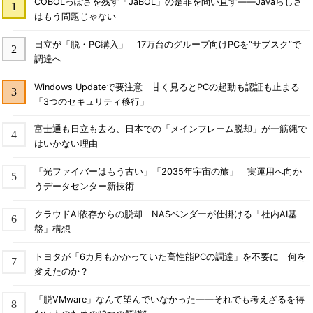
COBOLっぽさを残す「JaBOL」の是非を問い直す――Javaらしさ
はもう問題じゃない
日立が「脱・PC購入」 17万台のグループ向けPCを“サブスク”で
調達へ
Windows Updateで要注意 甘く見るとPCの起動も認証も止まる
「3つのセキュリティ移行」
富士通も日立も去る、日本での「メインフレーム脱却」が一筋縄で
はいかない理由
「光ファイバーはもう古い」「2035年宇宙の旅」 実運用へ向か
うデータセンター新技術
クラウドAI依存からの脱却 NASベンダーが仕掛ける「社内AI基
盤」構想
トヨタが「6カ月もかかっていた高性能PCの調達」を不要に 何を
変えたのか？
「脱VMware」なんて望んでいなかった――それでも考えざるを得