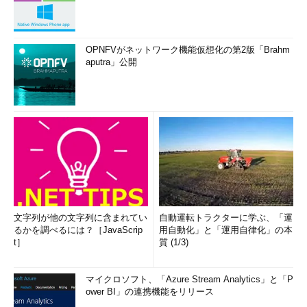
OPNFVがネットワーク機能仮想化の第2版「Brahm
aputra」公開
文字列が他の文字列に含まれてい
自動運転トラクターに学ぶ、「運
るかを調べるには？［JavaScrip
用自動化」と「運用自律化」の本
t］
質 (1/3)
マイクロソフト、「Azure Stream Analytics」と「P
ower BI」の連携機能をリリース