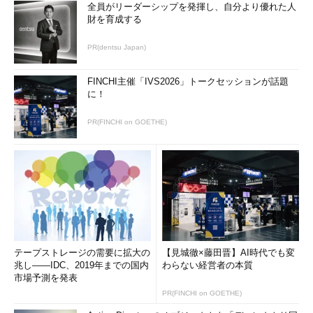
全員がリーダーシップを発揮し、自分より優れた人
財を育成する
PR(dentsu Japan)
FINCHI主催「IVS2026」トークセッションが話題
に！
PR(FINCHI on GOETHE)
テープストレージの需要に拡大の
【見城徹×藤田晋】AI時代でも変
兆し――IDC、2019年までの国内
わらない経営者の本質
市場予測を発表
PR(FINCHI on GOETHE)