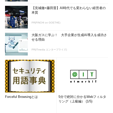
【見城徹×藤田晋】AI時代でも変わらない経営者の
本質
PR(FINCHI on GOETHE)
大阪ガスに学ぶ！ 大手企業が生成AI導入を成功さ
せる理由
PR(ITmedia エンタープライズ)
Forceful Browsingとは
5分で絶対に分かるWebフィルタ
リング（上級編） (1/5)