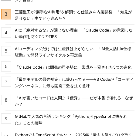
三菱重工が“勝手なAI利用”を解消する仕組みを内製開発 「知見が
足りない」中でどう進めた？
AIに「絶対するな」が通じない理由 「Claude Code」の意図しな
い動作を防ぐ7つのTIPS
AIコーディングだけでは生産性は上がらない 「AI最大活用×仕様
駆動」で開発ライフサイクルを再定義
「Claude Code」は開発の司令塔に 常識を一変させた5つの進化
「最新モデルの最強補完」は終わってる――VS Codeが「コーディ
ングハーネス」に最も開発工数を注ぐ意味
「AIが書いたコードは人間より優秀」――だが本番で壊れる、なぜ
か？
GitHubで人気の言語ランキング「PythonがTypeScriptに抜かれ
た」ことの意味
PythonでもTypeScriptでもない、2025年「最も人気のプログラミ