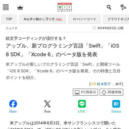
TOP
AIを作り動かし守り生かす
ロー/ノーコード
クラウドネイ
ニュース
2014年6月3日 公開
絵文字コーディングが流行する？
アップル、新プログラミング言語「Swift」「iOS
8 SDK」「Xcode 6」のベータ版を発表
米アップルが新しいプログラミング言語「Swift」と開発ツール
「iOS 8 SDK」「Xcode 6」のベータ版を発表。その特徴と注目
ポイントを紹介。
[
鈴木聖子
，＠IT]
PC用表示
関連情報
Share
Post
LINE
Hatena
米アップルは2014年6月2日、米サンフランシスコで開いた