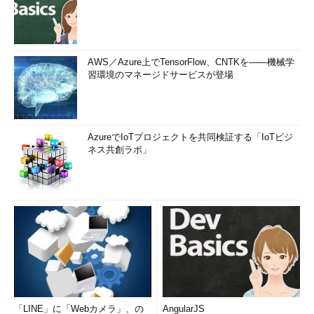
AWS／Azure上でTensorFlow、CNTKを――機械学
習環境のマネージドサービスが登場
AzureでIoTプロジェクトを共同検証する「IoTビジ
ネス共創ラボ」
「LINE」に「Webカメラ」、の
AngularJS