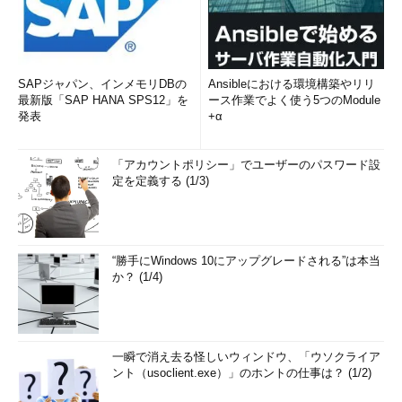
SAPジャパン、インメモリDBの
Ansibleにおける環境構築やリリ
最新版「SAP HANA SPS12」を
ース作業でよく使う5つのModule
発表
+α
「アカウントポリシー」でユーザーのパスワード設
定を定義する (1/3)
“勝手にWindows 10にアップグレードされる”は本当
か？ (1/4)
一瞬で消え去る怪しいウィンドウ、「ウソクライア
ント（usoclient.exe）」のホントの仕事は？ (1/2)